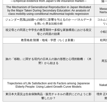
—Empirical evidence from Japan’s life insurance market—
陽
The Mechanism of Generational Reproduction in Japan Mediated
Masa
by the Major Taken During Secondary Education: An analysis of
Nari
class mobility using conditional multinomial logistic regression
ジェンダー意識は結婚への移行に影響を与えるのか ―パネルデータ
コルム
を用いた男女比較分析
リ
祖父母との同居と中学生の教育期待ー多様な家族構造における祖父
小椋
母との同居の効果
教育格差:階層・地域・学歴（ちくま新書）
松岡
旅の「移動」に関する現代の日本人の旅の形態と心理的動機：《木
周
野》から始まる
Trajectories of Life Satisfaction and its Factors among Japanese
Nakata
Elderly People: Using Latent Growth Curve Models
東日本大震災は生命保険商品・販売チャネルの選択にどのように影
増井 正
響したか？