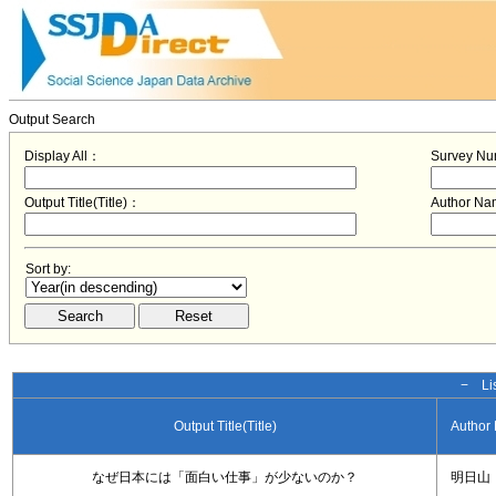
Output Search
Display All：
Survey N
Output Title(Title)：
Author N
Sort by:
− Lis
Output Title(Title)
Author
なぜ日本には「面白い仕事」が少ないのか？
明日山