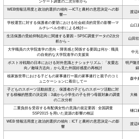
ンケート調査の二次分析から
WEB情報活用度と政治的選択の傾向 ―ICTと農村の意思決定への影
渡辺
響―
学校運営に対する保護者の要望における社会経済的背景の影響―マ
山口
ルチレベル分析による検討―
生活保護の受給抑制志向に関連する要因－SPSC調査データの2次分
山田
析から－
大学職員の大学院進学の意向・障害感と関係する要因は何か : 職員
中元
の自発的な大学院進学の支援策
ポスト冷戦期の日本における対外意識とナショナリズム : 「友愛志
明戸隆浩
向／敵味方志向」から見た外国好感度の再検討
核家族世帯における子どもの家事遂行ー親の家事遂行と親子のコミ
森中
ュニケーションに着目してー
子どものスポーツ活動頻度と、保護者の子どものスポーツ活動に対
する積極的態度の決定因：3歳から小学生の子を持つ母親対象の調査
大橋
の二次分析
二重負担を受容する有配偶女性の意識の規定要因 : 全国調査
樋口
SSP2015 を用いた資源の影響の検証
WEB 情報活用度と政治的選択の傾向：ICT と農村の意思決定への影
渡辺
響