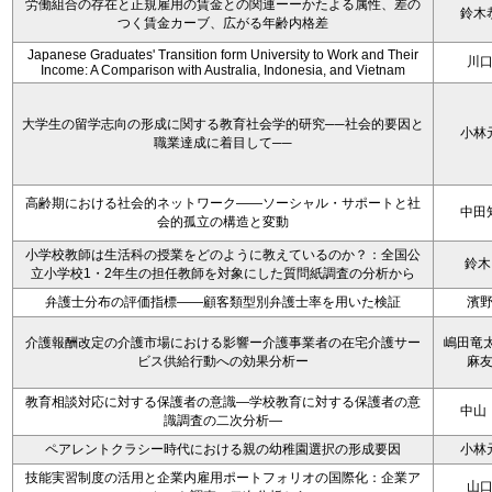
労働組合の存在と正規雇用の賃金との関連ーーかたよる属性、差の
鈴木
つく賃金カーブ、広がる年齢内格差
Japanese Graduates' Transition form University to Work and Their
川
Income: A Comparison with Australia, Indonesia, and Vietnam
大学生の留学志向の形成に関する教育社会学的研究──社会的要因と
小林
職業達成に着目して──
高齢期における社会的ネットワーク――ソーシャル・サポートと社
中田
会的孤立の構造と変動
小学校教師は生活科の授業をどのように教えているのか？：全国公
鈴木
立小学校1・2年生の担任教師を対象にした質問紙調査の分析から
弁護士分布の評価指標――顧客類型別弁護士率を用いた検証
濱
介護報酬改定の介護市場における影響ー介護事業者の在宅介護サー
嶋田竜太
ビス供給行動への効果分析ー
麻
教育相談対応に対する保護者の意識—学校教育に対する保護者の意
中山
識調査の二次分析—
ペアレントクラシー時代における親の幼稚園選択の形成要因
小林
技能実習制度の活用と企業内雇用ポートフォリオの国際化：企業ア
山