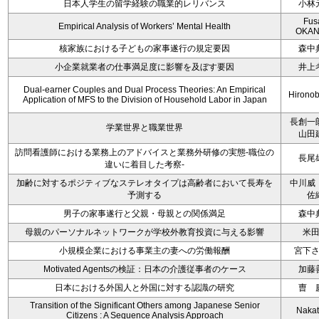
日本人学生の留学経験の職業的レリバンス
小林
Fus
Empirical Analysis of Workers’ Mental Health
OKAN
核家族における子どもの家事遂行の規定要因
森中
小企業就業者の仕事満足度に影響を及ぼす要因
井上
Dual-earner Couples and Dual Process Theories: An Empirical
Hironob
Application of MFS to the Division of Household Labor in Japan
長創一
学業世界と職業世界
山田
訪問看護師における業務上のアドバイスと業務外研修の実態-職位の
長尾
違いに着目した考察-
加齢に対するポジティブなステレオタイプは高齢者において長寿を
中川威
予測する
佐
男子の家事遂行と父親・母親との関係満足
森中
母親のパーソナルネットワークが学校外教育投資に与える影響
米
小規模企業における事業主の妻への労働報酬
宮下
Motivated Agentsの検証：日本の介護従事者のケース
加藤
日本における外国人と外国に対する認識の研究
曺 
Transition of the Significant Others among Japanese Senior
Nakata
Citizens : A Sequence Analysis Approach