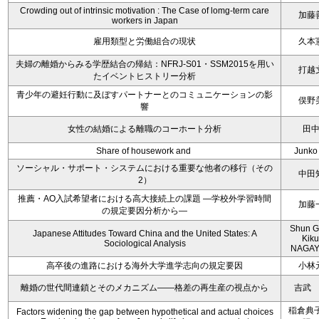
Crowding out of intrinsic motivation : The Case of lomg-term care
加藤
workers in Japan
雇用類型と労働組合の現状
久本
夫婦の離婚からみる学歴結合の帰結：NFRJ-S01・SSM2015を用い
打越
たイベントヒストリー分析
青少年の避妊行動に及ぼすパートナーとのコミュニケーションの影
俣野
響
女性の結婚による離職のコーホート分析
田
Share of housework and
Junko
ソーシャル・サポート・システムにおける重要な他者の移行（その
中田
2）
推薦・AO入試希望者における高大接続上の課題 ―学校外学習時間
加藤
の規定要因分析から―
Shun 
Japanese Attitudes Toward China and the United States: A
Kik
Sociological Analysis
NAGAY
高卒後の進路における海外大学進学志向の規定要因
小林
離婚の世代間連鎖とそのメカニズム――格差の再生産の視点から
吉武
稲倉典子
Factors widening the gap between hypothetical and actual choices