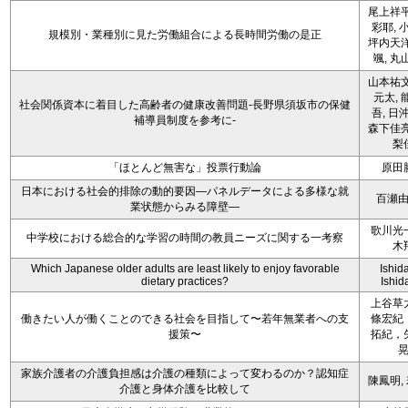
尾上祥平
彩耶, 
規模別・業種別に見た労働組合による長時間労働の是正
坪内天洋
颯, 丸
山本祐文
元太, 
社会関係資本に着目した高齢者の健康改善問題-長野県須坂市の保健
吾, 日
補導員制度を参考に-
森下佳亮
梨
「ほとんど無害な」投票行動論
原田
日本における社会的排除の動的要因―パネルデータによる多様な就
百瀬
業状態からみる障壁―
歌川光
中学校における総合的な学習の時間の教員ニーズに関する一考察
木
Which Japanese older adults are least likely to enjoy favorable
Ishida
dietary practices?
Ishida
上谷草
働きたい人が働くことのできる社会を目指して〜若年無業者への支
條宏紀
援策〜
拓紀，
家族介護者の介護負担感は介護の種類によって変わるのか？認知症
陳鳳明,
介護と身体介護を比較して