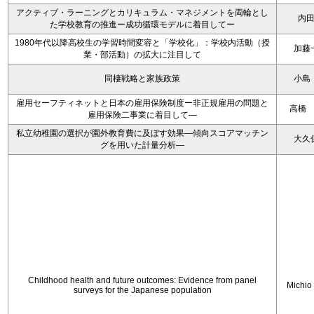
アクティブ・ラーニングとカリキュラム・マネジメントを両輪とし
内
た学校教育の推進ー成功循環モデルに着目してー
1980年代以降高校生の学習時間変容と「学校化」：学校内活動（授
加藤
業・部活動）の拡大に注目して
同棲戦略と家族政策
小島
雇用セーフティネットと日本の雇用保険制度ー非正規雇用の問題と
高橋
雇用保険二事業に着目して―
私立幼稚園の選択が園外教育費に及ぼす効果―傾向スコアマッチン
大久
グを用いた計量分析―
Childhood health and future outcomes: Evidence from panel
Michio
surveys for the Japanese population