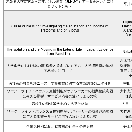
未婚者の交際状況－若年パネル調査（JLPS-Y）データを用いた二項
平井
ロジット分析－
Fujim
Curse or blessing: Investigating the education and income of
Junich
firstborns and only boys
Xian
Me
The Isolation and the Moving in the Later of Life in Japan: Evidence
Nakata
from Panel Data
赤木邦
大学進学における地域間格差と賃金プレミアム―大学収容率の地域
刺紀理
間格差に注目して―
喜行，
保護者の教育相談ニーズ：学校教育に対する意識調査の二次分析
中山
ワーク・ライフ・バランス支援制度がケアワーカーの就業継続意図
大竹恵
に与える影響―サービス内容の違いによる比較
保
高校生の海外留学をめぐる意欲格差
太田
ワーク・ライフ・バランス支援制度がケアワーカーの就業継続意図
大竹恵
に与える影響―サービス内容の違いによる比較
保
企業規模別にみた就業者の仕事への満足度
井上