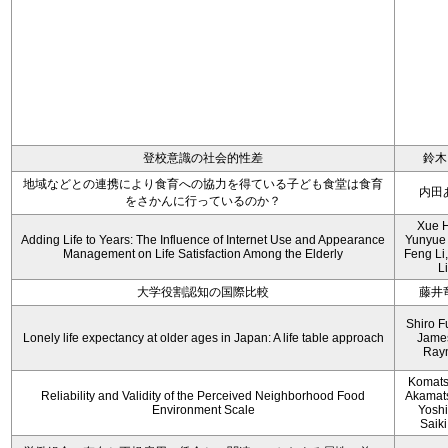
登校意識の社会的性差
鈴木
地域などとの連携により食育への協力を得ている子ども食堂は食育
内田
をさかんに行っているのか？
Xue 
Adding Life to Years: The Influence of Internet Use and Appearance
Yunyue
Management on Life Satisfaction Among the Elderly
Feng Li
Li
大学役割認知の国際比較
藤井
Shiro F
Lonely life expectancy at older ages in Japan: A life table approach
Jame
Ray
Komats
Reliability and Validity of the Perceived Neighborhood Food
Akamats
Environment Scale
Yoshii
Saiki