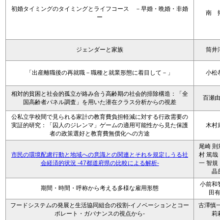
初婚タイミングのタイミングとライフコース －早婚・晩婚・非婚
南 
ー
ジェンダーと家族
筒井
「出産離職後の再就職－職種と就業形態に着目して－」
小松
相対的貧困と社会的孤立が絡み合う高齢期の社会的排除構造：「全
百瀬
国高齢者パネル調査」を用いた潜在クラス分析からの視差
公私立学校間で見られる家計の教育費負担軽減に対する行政需要の
実証的研究：「囚人のジレンマ」ゲームの適用可能性から見た保護
木村
者の政策選好と教育費無償化への方途
尾崎 則
市民の環境配慮行動と地域への意識との関連とそれを規定しうる社
村 篤哉
会経済的状況 -47都道府県の比較による解析-
一 智規
晶
小前和
期間・時間・呼称から考える多様な雇用形態
田
フードシステムの発展と生活協同組合の役割-イノベーションとコー
古澤慎一
ポレート・ガバナンスの視点から-
莉