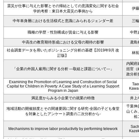
震災が仕事に与えた影響とその帰結としての意識変化に関する社会
伊
学的考察：東日本大震災の事例から
中年単身層における生活様式と意識にみられるジェンダー差
三
職種の学歴・性別構成が賃金に与える影響
中野
中高生の教育期待形成における父母の期待の影響
鳶島
社会調査データを用いたポジショニング分析の基礎【2019年9月 改
林
訂版】
内閣府
「企業の外国人雇用に関する分析 ―取組と課題について―」
括官（
政分析
Examining the Promotion of Learning and Construction of Social
Tae
Capital for Children in Poverty: A Case Study of a Learning Support
Kawa
Program in Japan
満足度からみる小企業での就業の特徴
井上
千葉伸
地域活動の開催頻度とその関連要因に関する研究-全国の子ども食堂
山くみ
を対象としたアンケート調査の二次分析から-
裕
Sach
Mechanisms to improve labor productivity by performing telework
Kaze