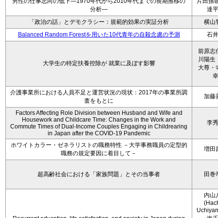
男性の仕事志向の低下―1970年代から2010年代までの長期推移の
片田孫朝
分析―
達
「政治の話」とデモクラシー：規範的効果の実証分析
横山
Balanced Random Forestを用いた10代青年の自殺念慮の予測
石
前原志
川陽生
大学生の特定扶養控除が 就業に及ぼす影響
大尊・
介護事業所における人員不足と運営状況の現状：2017年の事業所調
加藤
査をもとに
Factors Affecting Role Division between Husband and Wife and
Housework and Childcare Time: Changes in the Work and
李
Commute Times of Dual-Income Couples Engaging in Childrearing
in Japan after the COVID-19 Pandemic
ホワイトカラー・ゼネラリストの職務特性 －大学事務職員の定型的
増田
職務の規定要因に着目して－
超高齢社会における「家族問題」とその当事者
田巻
内山
(Hac
Uchiya