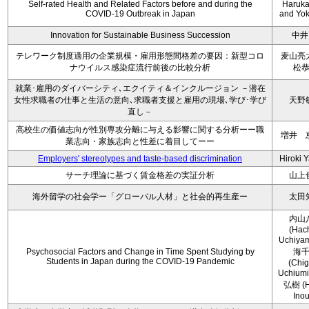
Self-rated Health and Related Factors before and during the
Haruka 
COVID-19 Outbreak in Japan
and Yoko
Innovation for Sustainable Business Succession
中井
テレワーク制度適用の企業規模・雇用形態間格差の要因：新型コロ
麦山亮
ナウイルス感染症流行前後の比較分析
松
就業･雇用のダイバーシティ､エクイティ＆インクルージョン －潜在
女性求職者の仕事と生活の意向､求職者支援と雇用の現場､学び･学び
天野
直し－
高校生の価値志向が性別専攻分離に与える影響に関する分析ーー職
増井 
業志向・家族志向と性差に着目してーー
Employers' stereotypes and taste-based discrimination
Hiroki 
サーチ理論に基づく賃金格差の実証分析
山上
海外留学の社会学ー「グローバル人材」と社会的再生産ー
太田
内山
(Hac
Uchiya
Psychosocial Factors and Change in Time Spent Studying by
海
Students in Japan during the COVID-19 Pandemic
(Chi
Uchium
弘樹 (H
Ino