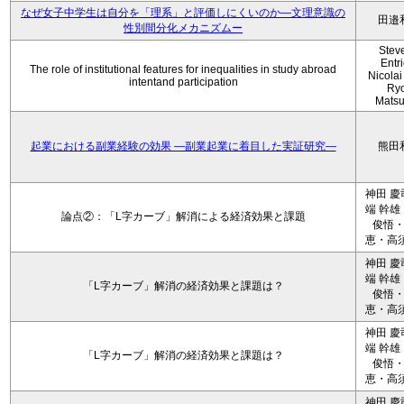
なぜ女子中学生は自分を「理系」と評価しにくいのか—文理意識の
田邉
性別間分化メカニズムー
Stev
Entri
The role of institutional features for inequalities in study abroad
Nicolai
intentand participation
Ryo
Mats
起業における副業経験の効果 ―副業起業に着目した実証研究―
熊田
神田 慶
端 幹雄
論点②：「L字カーブ」解消による経済効果と課題
俊悟
恵・高須
神田 慶
端 幹雄
「L字カーブ」解消の経済効果と課題は？
俊悟
恵・高須
神田 慶
端 幹雄
「L字カーブ」解消の経済効果と課題は？
俊悟
恵・高須
神田 慶