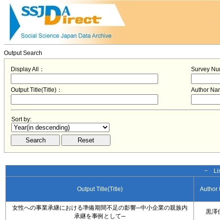
Output Search
Display All：
Survey N
Output Title(Title)：
Author N
Sort by:
− Lis
Output Title(Title)
Author
女性への事業承継における準備期間不足の影響─中小企業の親族内
黒澤
承継を事例として─