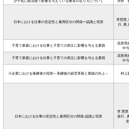
少子化に経済面で影響を与えている教育の在り方について
河野 
李慧慧,
日本における仕事の安定性と雇用区分の関係ー認識と現実
行, 勇
花形美
子育て家庭における仕事と子育ての両立に影響を与える要因
中
花形美
子育て家庭における仕事と子育ての両立に影響を与える要因
中
小企業における後継者の役割～承継後の経営革新と業績の向上～
村上
李 慧慧 
日本における仕事の安定性と雇用区分の関係-認識と現実
喜行 , 