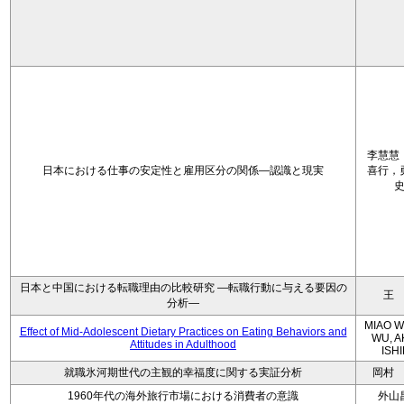
李慧慧
日本における仕事の安定性と雇用区分の関係—認識と現実
喜行，
日本と中国における転職理由の比較研究 ―転職行動に与える要因の
王
分析―
MIAO W
Effect of Mid-Adolescent Dietary Practices on Eating Behaviors and
WU, A
Attitudes in Adulthood
ISH
就職氷河期世代の主観的幸福度に関する実証分析
岡村
1960年代の海外旅行市場における消費者の意識
外山