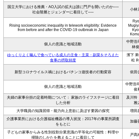
国立大学における推薦・AO入試の拡大は誰に門戸を開いたのか──
小林
社会階層とジェンダーに着目して──
Ryo
Rising socioeconomic inequality in telework eligibility: Evidence
Mugiy
from before and after the COVID-19 outbreak in Japan
Kyo
Koma
中野浩
個人の意識と地域活動
林
ゆっくりよく噛んで食べている成人の主食・主菜・副菜をそろえた
濱下 果
食事の摂取頻度
松 
新型コロナウイルス禍におけるパチンコ遊技者の行動変容
依田
中野浩司
個人の意識と地域活動
俊
夫婦の家事分担の定着時期について： 家族のライフステージに着目
及川怜
した分析
雅
大学職員の知識習得・能力向上意欲に及ぼす要因の探究
増田
介護事業所における介護福祉機器の導入状況：2017年の事業所調査
加藤
をもとに
子どもの家事からみる性別役割分業意識の平等化の可能性：料理や
戸髙
掃除のしかたを教えることに着目して