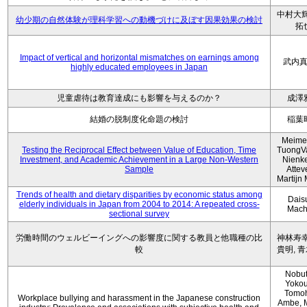
中村大輝
幼少期の自然体験が理科学習への動機づけに及ぼす因果効果の検討
拓
Impact of vertical and horizontal mismatches on earnings among
武内
highly educated employees in Japan
児童虐待は教育達成にも影響を与えるのか？
成澤
結婚の脱制度化命題の検討
稲葉
Meimei
Testing the Reciprocal Effect between Value of Education, Time
TuongV
Investment, and Academic Achievement in a Large Non-Western
Nienk
Sample
Atteve
Martijn
Trends of health and dietary disparities by economic status among
Dais
elderly individuals in Japan from 2004 to 2014: A repeated cross-
Mach
sectional survey
労働時間のウェルビーイングへの影響度に関する教員と他職種の比
神林寿幸
較
貴明, 
Nobu
Yokou
Tomo
Workplace bullying and harassment in the Japanese construction
Ambe, 