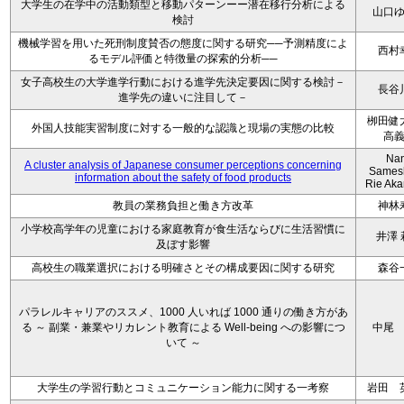
大学生の在学中の活動類型と移動パターンーー潜在移行分析による
山口
検討
機械学習を用いた死刑制度賛否の態度に関する研究──予測精度によ
西村
るモデル評価と特徴量の探索的分析──
女子高校生の大学進学行動における進学先決定要因に関する検討－
長谷
進学先の違いに注目して－
栁田健
外国人技能実習制度に対する一般的な認識と現場の実態の比較
高
Na
A cluster analysis of Japanese consumer perceptions concerning
Sames
information about the safety of food products
Rie Ak
教員の業務負担と働き方改革
神林
小学校高学年の児童における家庭教育が食生活ならびに生活習慣に
井澤 
及ぼす影響
高校生の職業選択における明確さとその構成要因に関する研究
森谷
パラレルキャリアのススメ、1000 人いれば 1000 通りの働き方があ
る ～ 副業・兼業やリカレント教育による Well-being への影響につ
中尾
いて ～
大学生の学習行動とコミュニケーション能力に関する一考察
岩田 