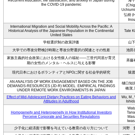
Recurrent education, life satisfaction, and anxiety in Japan during
海
the COVID-19 pandemic
(Chi
Uchium
弘樹 (H
Ino
International Migration and Social Mobility Across the Pacific: A
Historical Analysis of the Japanese Population in the Continental
Tate K
United States
学校選択制の政策評価
山
大学での専攻分野検討時期と専攻分野選択の関連とその性差
池田
家族主義的社会政策における女性個人の福祉――三世代同居が育児
斉藤
期の女性のメンタル・ヘルスに与える影響
現代日本におけるボランティアとNPOに関する社会学的研究
猿
AN ANALYSIS OF WORK ENGAGEMENT BASED ON THE JOB
樋口知比
DEMANDS-RESOURCES (JD-R) MODEL: EMPIRICAL FINDINGS
橋潔,
UNDER REMOTE WORK ENVIRONMENTS IN JAPAN
Effect of Mid-Adolescent Dietary Practices on Eating Behaviors and
Wu, M., 
Attitudes in Adulthood
Ishida
Wat
Homogeneity and Heterogeneity in How Institutional Investors
Tana
Perceive Corporate and Securities Regulations
Mas
Iwas
少子化に経済面で影響を与えている教育の在り方について
河野 