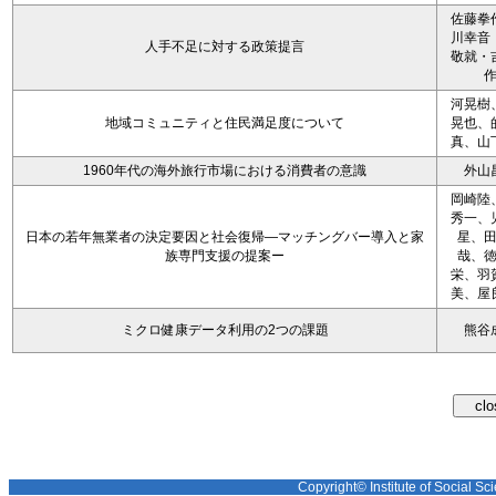
佐藤拳
川幸音
人手不足に対する政策提言
敬就・
河晃樹
地域コミュニティと住民満足度について
晃也、
真、山
1960年代の海外旅行市場における消費者の意識
外山
岡崎陸
秀一、
日本の若年無業者の決定要因と社会復帰―マッチングバー導入と家
星、
族専門支援の提案ー
哉、
栄、羽
美、屋
ミクロ健康データ利用の2つの課題
熊谷
Copyright© Institute of Social Sci