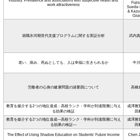
industry: Prevalence and associations with subjective health and
Fujis
work attractiveness
Sueda-
& Kaz
Oza
就職氷河期世代支援プログラムに関する実証分析
武内
老い、病み、死ぬとしても、人は幸福に生きられるか
中
労働者の心身の健康問題の諸要因について
高橋
教育を媒介する2つの地位達成：高校ランク・学科が到達階層に与え
成澤雅
る効果の検証
田
教育を媒介する2つの地位達成―高校ランク・学科が到達階層に与え
成澤雅
る効果の検証―
田
The Effect of Using Shadow Education on Students’ Future Income
Chen J