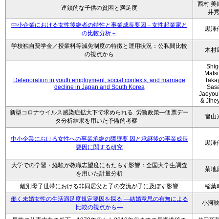
西村 美
連鎖的な子供の貧困と満足度
井
中小企業における女性後継者の特性と事業成長要因－女性起業家と
黒澤
の比較分析－
学校独自奨学金／授業料等減免制度の特徴と運用状況：公私間比較
木村
の視点から
Shig
Mats
Deterioration in youth employment, social contexts, and marriage
Taka
decline in Japan and South Korea
Sasa
Jaeyou
& Jihe
新型コロナウイルス感染症拡大下で求められる. 労働政策―個票デー
畠山
タ分析結果を用いた予備的考察―
中小企業における女性への事業承継の障壁要 因と承継後の事業成長
黒澤
要因に関する研究
大学での学習・経験が教職志望度にもたらす影響：全国大学生調査
菊地
を用いた計量分析
離別母子世帯における非同居父と子の交流が子に及ぼす影響
稲葉
働く未婚女性の生活満足度規定要因を探る ―結婚意思の有無による
小河
比較の視点から―