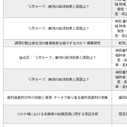
端 幹雄
「L字カーブ」解消の経済効果と課題は？
俊悟
恵・高須
神田 慶
端 幹雄
「L字カーブ」解消の経済効果と課題は？
俊悟
恵・高須
調理行動は食生活の健康格差を縮小するのか？ 横断研究
町田
神田慶
端幹雄
論点②：「L字カーブ」解消の経済効果と課題は？
恵・
華・是
神田慶
端幹雄
「L字カーブ」解消の経済効果と課題は？
恵・
華・是
裁判員裁判10年の回顧と展望: データで振り返る裁判員裁判の実像
藤田
コロナ禍における未婚者の結婚意識に関する実証分析
鷲見