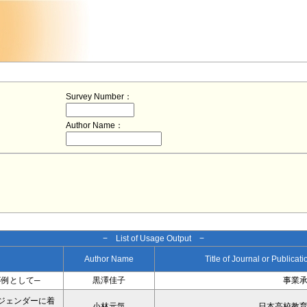
Survey Number：
Author Name：
− List of Usage Output −
Author Name
Title of Journal or Publicat
例として─
黒澤佳子
事業
ジェンダーに着
小林元気
日本高校教