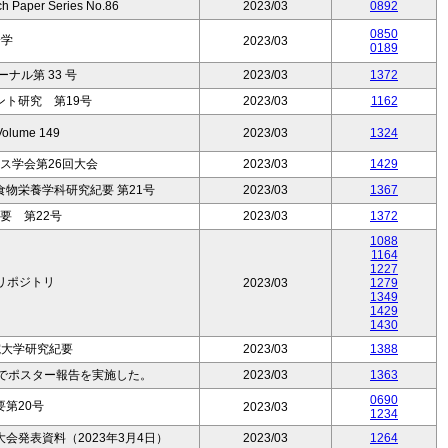
ch Paper Series No.86
2023/03
0892
0850
会学
2023/03
0189
ナル第 33 号
2023/03
1372
ト研究 第19号
2023/03
1162
 Volume 149
2023/03
1324
ス学会第26回大会
2023/03
1429
物栄養学科研究紀要 第21号
2023/03
1367
要 第22号
2023/03
1372
1088
1164
1227
リポジトリ
2023/03
1279
1349
1429
1430
院大学研究紀要
2023/03
1388
会でポスター報告を実施した。
2023/03
1363
0690
第20号
2023/03
1234
会発表資料（2023年3月4日）
2023/03
1264