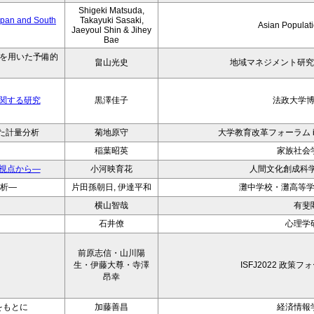
Shigeki Matsuda,
Japan and South
Takayuki Sasaki,
Asian Populati
Jaeyoul Shin & Jihey
Bae
果を用いた予備的
畠山光史
地域マネジメント研究
関する研究
黒澤佳子
法政大学
た計量分析
菊地原守
大学教育改革フォーラム in
稲葉昭英
家族社会
視点から―
小河映育花
人間文化創成科学
分析―
片田孫朝日, 伊達平和
灘中学校・灘高等
横山智哉
有斐
石井僚
心理学
前原志信・山川陽
生・伊藤大尊・寺澤
ISFJ2022 政策
昂幸
をもとに
加藤善昌
経済情報