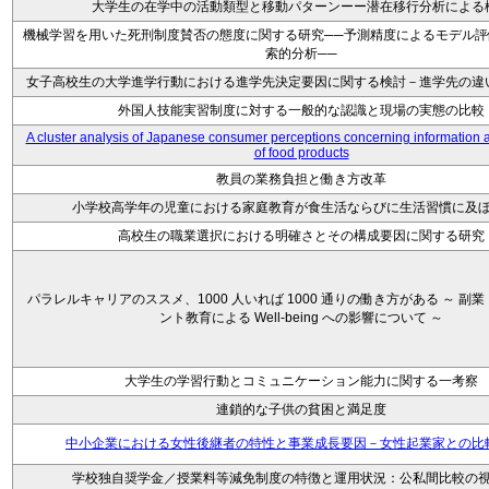
大学生の在学中の活動類型と移動パターンーー潜在移行分析による
機械学習を用いた死刑制度賛否の態度に関する研究──予測精度によるモデル評
索的分析──
女子高校生の大学進学行動における進学先決定要因に関する検討－進学先の違
外国人技能実習制度に対する一般的な認識と現場の実態の比較
A cluster analysis of Japanese consumer perceptions concerning information a
of food products
教員の業務負担と働き方改革
小学校高学年の児童における家庭教育が食生活ならびに生活習慣に及
高校生の職業選択における明確さとその構成要因に関する研究
パラレルキャリアのススメ、1000 人いれば 1000 通りの働き方がある ～ 副
ント教育による Well-being への影響について ～
大学生の学習行動とコミュニケーション能力に関する一考察
連鎖的な子供の貧困と満足度
中小企業における女性後継者の特性と事業成長要因－女性起業家との比
学校独自奨学金／授業料等減免制度の特徴と運用状況：公私間比較の