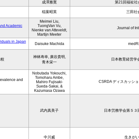
成澤雅寛
第21回福祉社
稲葉昭英
三田社
Meimei Liu,
 and Academic
TuongVan Vu,
Journal of In
Nienke van Atteveldt,
Martijn Meeter
viduals in Japan
Daisuke Machida
medRx
神林寿幸, 廣谷貴明,
比較
日本教育経営学会
青木栄一
Nobutada Yokouchi,
Tomoharu Ambe,
Prevalence and
CSRDA ディスカッシ
Mahiro Fujisaki-
Sueda-Sakai, &
Kazumasa Ozawa
武内真美子
日本労務学会第５３
中川威
生きが