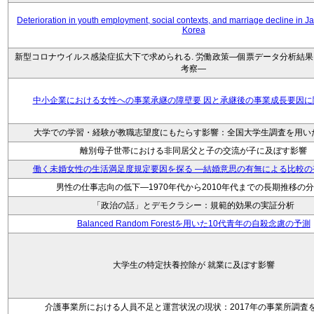
Deterioration in youth employment, social contexts, and marriage decline in 
Korea
新型コロナウイルス感染症拡大下で求められる. 労働政策―個票データ分析結
考察―
中小企業における女性への事業承継の障壁要 因と承継後の事業成長要因に
大学での学習・経験が教職志望度にもたらす影響：全国大学生調査を用い
離別母子世帯における非同居父と子の交流が子に及ぼす影響
働く未婚女性の生活満足度規定要因を探る ―結婚意思の有無による比較の
男性の仕事志向の低下―1970年代から2010年代までの長期推移の
「政治の話」とデモクラシー：規範的効果の実証分析
Balanced Random Forestを用いた10代青年の自殺念慮の予測
大学生の特定扶養控除が 就業に及ぼす影響
介護事業所における人員不足と運営状況の現状：2017年の事業所調査