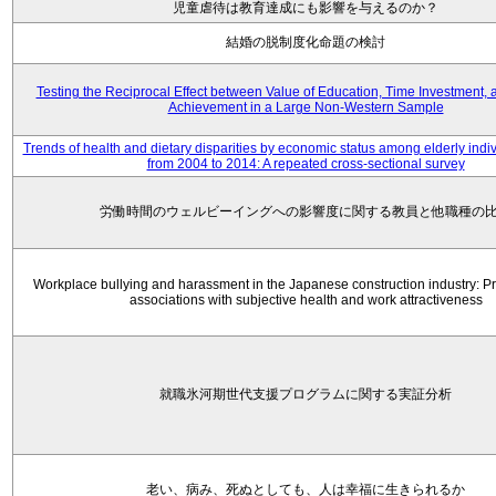
児童虐待は教育達成にも影響を与えるのか？
結婚の脱制度化命題の検討
Testing the Reciprocal Effect between Value of Education, Time Investment,
Achievement in a Large Non-Western Sample
Trends of health and dietary disparities by economic status among elderly indi
from 2004 to 2014: A repeated cross-sectional survey
労働時間のウェルビーイングへの影響度に関する教員と他職種の
Workplace bullying and harassment in the Japanese construction industry: 
associations with subjective health and work attractiveness
就職氷河期世代支援プログラムに関する実証分析
老い、病み、死ぬとしても、人は幸福に生きられるか