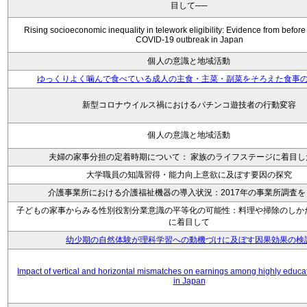
目して──
Rising socioeconomic inequality in telework eligibility: Evidence from before
COVID-19 outbreak in Japan
個人の意識と地域活動
ゆっくりよく噛んで食べている成人の主食・主菜・副菜をそろえた食事
新型コロナウイルス禍におけるパチンコ遊技者の行動変容
個人の意識と地域活動
夫婦の家事分担の定着時期について： 家族のライフステージに着目し
大学職員の知識習得・能力向上意欲に及ぼす要因の探究
介護事業所における介護福祉機器の導入状況：2017年の事業所調査を
子どもの家事からみる性別役割分業意識の平等化の可能性：料理や掃除のしか
に着目して
幼少期の自然体験が理科学習への動機づけに及ぼす因果効果の検
Impact of vertical and horizontal mismatches on earnings among highly educ
in Japan