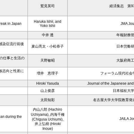
鷲見英司
経済集志 第9
Haruka Ishii, and
reak in Japan
JMA Jou
Yoko Ishii
中井 透
年報財務
感染症流行前後
麦山亮太・小松恭子
日本労働
者の仕事と生活の
天野敏昭
大阪府商
族志向と性差に
増井 恵理子
フォーラム現代社会
Hiroki Yasuda
Journal of the Japanese and
山上俊彦
日本福祉大
太田知彩
名古屋大学大学院教育発
内山八郎 (Hachiro
Uchiyama), 内海千種
an during the
JAILA Jo
(Chigusa Uchiumi),
井上弘樹 (Hiroki
Inoue)