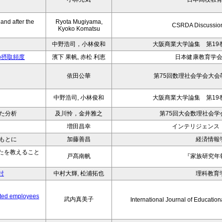
 and after the
Ryota Mugiyama,
CSRDA Discussion
Kyoko Komatsu
中野浩司，小林俊和
大阪商業大学論集 第19巻
の摂取頻度
濱下 果帆, 赤松 利恵
日本健康教育学会誌
依田公華
第75回数理社会学会大
中野浩司, 小林俊和
大阪商業大学論集 第19巻
た分析
及川怜，金井雅之
第75回大会数理社会学
増田昌幸
インテリジェンス
もとに
加藤善昌
経済情報
たを教えること
戸髙南帆
『家族研究年報
討
中村大輝, 松浦拓也
理科教育
ated employees
武内真美子
International Journal of Educat