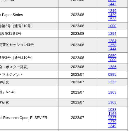
2023/08
0812
1442
1349
 Paper Series
2023/08
1429
1523
第2号（通号210号）
2023/08
1000
 第31巻3号
2023/08
1294
1284
会萌芽的セッション報告
2023/08
1358
1444
0850
第2号（通号210号）
2023/08
1000
会（ポスター発表）
2023/08
1386
・マネジメント
2023/07
0895
学研究
2023/07
1233
』No.48
2023/07
1363
学研究
2023/07
1363
1088
1164
ional Research Open, ELSEVIER
2023/07
1227
1279
1349