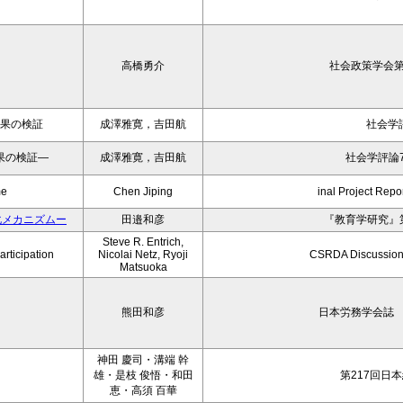
高橋勇介
社会政策学会第
効果の検証
成澤雅寛，吉田航
社会学
果の検証―
成澤雅寛，吉田航
社会学評論7
me
Chen Jiping
inal Project Repo
化メカニズムー
田邉和彦
『教育学研究』第
Steve R. Entrich,
articipation
Nicolai Netz, Ryoji
CSRDA Discussion
Matsuoka
熊田和彦
日本労務学会誌 Vol
神田 慶司・溝端 幹
雄・是枝 俊悟・和田
第217回日
恵・高須 百華