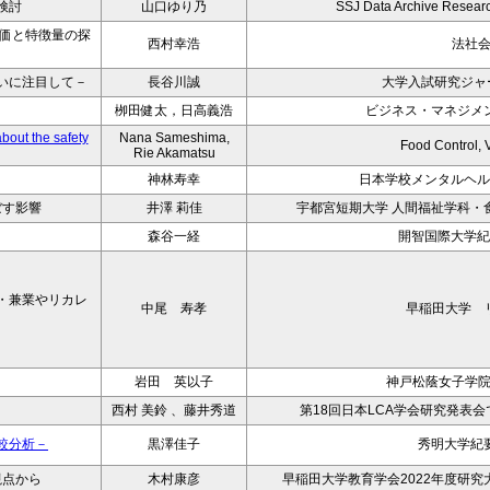
検討
山口ゆり乃
SSJ Data Archive Resear
価と特徴量の探
西村幸浩
法社
いに注目して－
長谷川誠
大学入試研究ジャー
栁田健太，日高義浩
ビジネス・マネジメン
bout the safety
Nana Sameshima,
Food Control,
Rie Akamatsu
神林寿幸
日本学校メンタルヘル
ぼす影響
井澤 莉佳
宇都宮短期大学 人間福祉学科・食
森谷一経
開智国際大学紀
業・兼業やリカレ
中尾 寿孝
早稲田大学 
岩田 英以子
神戸松蔭女子学
西村 美鈴 、藤井秀道
第18回日本LCA学会研究発表
較分析－
黒澤佳子
秀明大学紀要
視点から
木村康彦
早稲田大学教育学会2022年度研究大