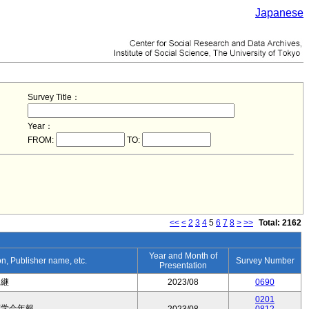
Japanese
Survey Title：
Year：
FROM:
TO:
<<
<
2
3
4
5
6
7
8
>
>>
Total: 2162
Year and Month of
ion, Publisher name, etc.
Survey Number
Presentation
承継
2023/08
0690
0201
育学会年報