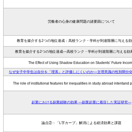
労働者の心身の健康問題の諸要因について
教育を媒介する2つの地位達成：高校ランク・学科が到達階層に与える
教育を媒介する2つの地位達成―高校ランク・学科が到達階層に与える効
The Effect of Using Shadow Education on Students’ Future Inco
なぜ女子中学生は自分を「理系」と評価しにくいのか—文理意識の性別間分
The role of institutional features for inequalities in study abroad intentand p
起業における副業経験の効果 ―副業起業に着目した実証研究―
論点②：「L字カーブ」解消による経済効果と課題