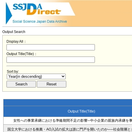
Output Search
Display All：
Output Title(Title)：
Sort by:
Output Title(Title)
女性への事業承継における準備期間不足の影響─中小企業の親族内承継を事
国立大学における推薦・AO入試の拡大は誰に門戸を開いたのか──社会階層と