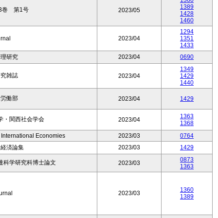
1360
1389
3巻 第1号
2023/05
1428
1460
1294
rnal
2023/04
1351
1433
管理研究
2023/04
0690
1349
研究雑誌
2023/04
1429
1440
工労働部
2023/04
1429
1363
学・関西社会学会
2023/04
1368
 International Economies
2023/03
0764
学経済論集
2023/03
1429
0873
達科学研究科博士論文
2023/03
1363
1360
urnal
2023/03
1389