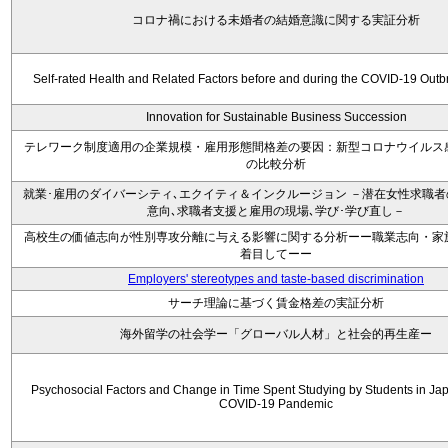
コロナ禍における未婚者の結婚意識に関する実証分析
Self-rated Health and Related Factors before and during the COVID-19 Outb
Innovation for Sustainable Business Succession
テレワーク制度適用の企業規模・雇用形態間格差の要因：新型コロナウイルス
の比較分析
就業･雇用のダイバーシティ､エクイティ＆インクルージョン －潜在女性求職
意向､求職者支援と雇用の現場､学び･学び直し－
高校生の価値志向が性別専攻分離に与える影響に関する分析ーー職業志向・家
着目してーー
Employers' stereotypes and taste-based discrimination
サーチ理論に基づく賃金格差の実証分析
海外留学の社会学ー「グローバル人材」と社会的再生産ー
Psychosocial Factors and Change in Time Spent Studying by Students in Jap
COVID-19 Pandemic