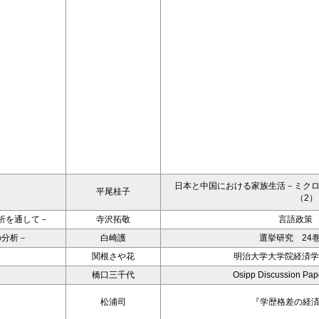
日本と中国における家族生活－ミク
平尾桂子
（2）
析を通して－
寺沢拓敬
言語政策 
の分析－
白崎護
選挙研究 24巻
関根さや花
明治大学大学院経済学
橋口三千代
Osipp Discussion Pa
松浦司
『学歴格差の経