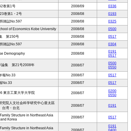
2巻第1号
2008/09
0336
3巻第1・2号
2008/08
0193
雑誌No.597
2008/08
0325
hool of Economics Kobe University
2008/08
0500
 第150号
2008/08
0517
雑誌No.597
2008/08
0304
0191
nese Demography
2008/08
0517
0500
集 第21号2008年
2008/07
0550
報No.33
2008/07
0517
No.33
2008/07
0517
0200
.08-06 東京工業大学大学院
2008/07
0550
研究院人文社会科学研究中心亜太區
2008/07
0191
 台湾・台北
mily Structure in Northeast Asia
2008/07
0517
, and Korea
0191
mily Structure in Northeast Asia
2008/07
0400