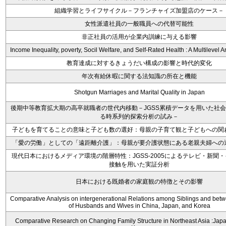
組織学習とライフサイクル－フランチャイズ加盟店のケース－
女性派遣社員の一般職員への代替可能性
非正社員の活用が企業内訓練に与える影響
Income Inequality, poverty, Socil Welfare, and Self-Rated Health : A Multilevel A
教育達成に対するきょうだい構成の影響と時代的変化
年次有給休暇に関する法知識の所在と機能
Shotgun Marriages and Marital Quality in Japan
後期中等教育拡大期の高卒就職者の世代内移動－JGSS累積データを用いた社
る時系列的探索分析の試み－
子どもを育てることの意味と子ども数の選好：母親の子育て観と子どもへの関
「愛の労働」としての「遠距離介護」：母親が要介護状態にある老親夫婦への
現代日本におけるメディア環境の階層特性：JGSS-2005によるテレビ・新聞
接触を用いた実証分析
日本における既婚者の家庭観の特徴とその影響
Comparative Analysis on intergenerational Relations among Siblings and betw
of Husbands and Wives in China, Japan, and Korea
Comparative Research on Changing Family Structure in Northeast Asia :Japa