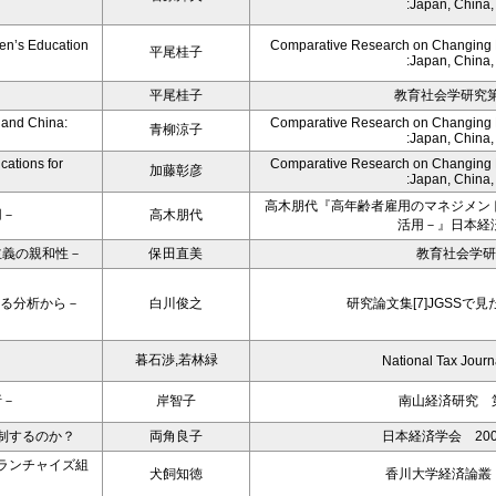
:Japan, China
en’s Education
Comparative Research on Changing Fa
平尾桂子
:Japan, China
平尾桂子
教育社会学研究第8
 and China:
Comparative Research on Changing Fa
青柳涼子
:Japan, China
cations for
Comparative Research on Changing Fa
加藤彰彦
:Japan, China
高木朋代『高年齢者雇用のマネジメン
用－
高木朋代
活用－』日本経
主義の親和性－
保田直美
教育社会学研
よる分析から－
白川俊之
研究論文集[7]JGSSで
暮石渉,若林緑
National Tax Journ
析－
岸智子
南山経済研究 第
制するのか？
両角良子
日本経済学会 20
ランチャイズ組
犬飼知徳
香川大学経済論叢 