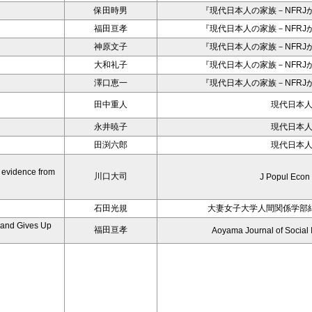
保田時男
『現代日本人の家族－NFRJ
福田亘孝
『現代日本人の家族－NFRJ
神原文子
『現代日本人の家族－NFRJ
大和礼子
『現代日本人の家族－NFRJ
澤口恵一
『現代日本人の家族－NFRJ
田中重人
現代日本
永井暁子
現代日本
田渕六郎
現代日本
t evidence from
川口大司
J Popul Econ
石田光規
大妻女子大学人間関係学部
 and Gives Up
福田亘孝
Aoyama Journal of Social I