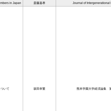
Members in Japan
斎藤嘉孝
Journal of Intergenerational
格について
坂田幸繁
熊本学園大学経済論集 第