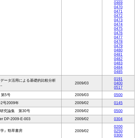
0469
0470
0471
0472
0473
0474
0475
0476
0477
0478
0479
0480
0481
0482
0483
0484
0485
0191
ロデータ活用による基礎的比較分析
2009/03
0400
－
0517
第5号
2009/03
0500
2号2009年
2009/02
0145
研究論集 第30号
2009/02
0500
per DP-2009-E-003
2009/02
0304
0200
済学』勁草書房
2009/02
0250
0300