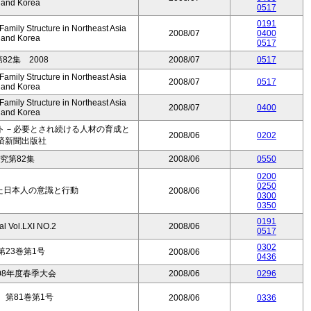
, and Korea
0517
0191
mily Structure in Northeast Asia
2008/07
0400
, and Korea
0517
2集 2008
2008/07
0517
mily Structure in Northeast Asia
2008/07
0517
, and Korea
mily Structure in Northeast Asia
2008/07
0400
, and Korea
ト－必要とされ続ける人材の育成と
2008/06
0202
済新聞出版社
究第82集
2008/06
0550
0200
0250
見た日本人の意識と行動
2008/06
0300
0350
0191
al Vol.LXI NO.2
2008/06
0517
0302
23巻第1号
2008/06
0436
08年度春季大会
2008/06
0296
第81巻第1号
2008/06
0336