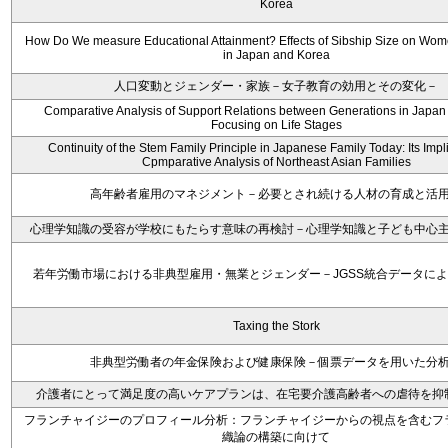
Korea
How Do We measure Educational Attainment? Effects of Sibship Size on Wom
in Japan and Korea
人口変動とジェンダー・家族－女子教育の効用とその変化－
Comparative Analysis of Support Relations between Generations in Japan
Focusing on Life Stages
Continuity of the Stem Family Principle in Japanese Family Today: Its Impli
Cpmparative Analysis of Northeast Asian Families
高年齢者雇用のマネジメント－必要とされ続ける人材の育成と活
心理学知識の受容が学校にもたらす意味の再検討－心理学知識と子ども中心
若年労働市場における非典型雇用・無業とジェンダー－JGSS統合データに
Taxing the Stork
非典型労働者の年金保険および健康保険－個票データを用いた分
介護者にとって満足度の高いケアプランは、在宅要介護高齢者への虐待を抑
フランチャイジーのプロフィール分析：フランチャイジーからの視点を含むフ
織論の構築に向けて