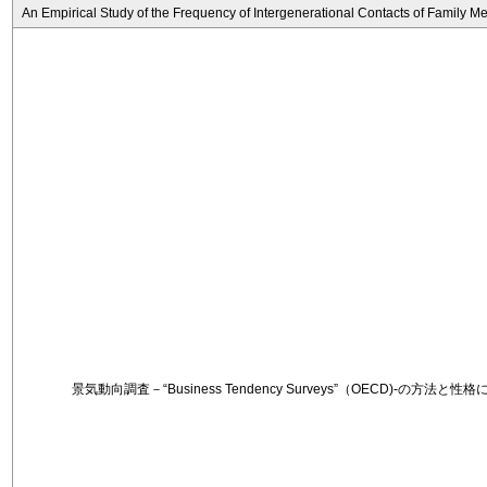
An Empirical Study of the Frequency of Intergenerational Contacts of Family 
景気動向調査－“Business Tendency Surveys”（OECD)-の方法と性