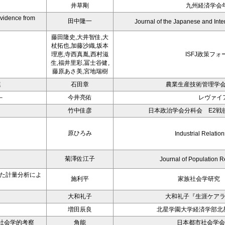
井草剛
九州経済学会年
Evidence from
田中隆一
Journal of the Japanese and Int
藤田隆史,大井智佳,大
杖拓也,加藤沙織,坂本
理恵,寺西真胤,西村滋
ISFJ政策フォ
生,福井里彩,冨士谷健,
藤原あさ美,宮地瑞樹
連
石田章
農業生産技術管理学会
－
今井亮佑
レヴァイ
－
竹中佳彦
日本政治学会分科会 E2戦後
原ひろみ
Industrial Relation
菊澤佐江子
Journal of Population R
いた計量分析によ
施利平
家族社会学研究 
大和礼子
大和礼子『生涯ケア
増田辰良
北星学園大学経済学部北星
社会学的考察
角能
日本都市社会学会