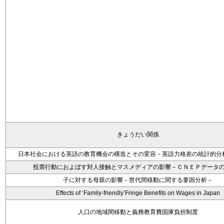
きょうだい関係
日本社会における英語の教育機会の構造とその変容－英語力格差の統計的分
投票行動におよぼす対人接触とマスメディアの影響－ＣＮＥＰデータ
子に対する母親の影響－世代間移動に関する要因分析－
Effects of ‘Family-friendly’Fringe Benefits on Wages in Japan
人口の地域間移動と義務教育費国庫負担制度