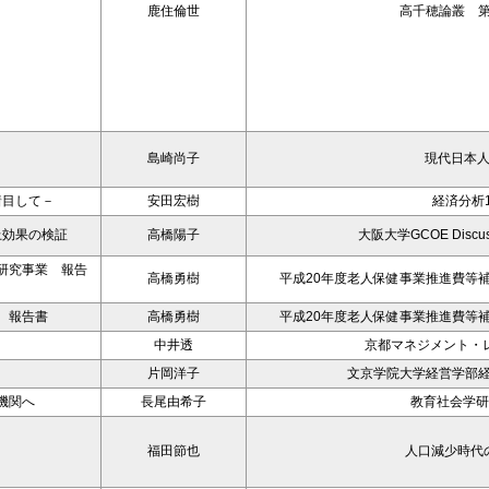
鹿住倫世
高千穂論叢 第
島崎尚子
現代日本
着目して－
安田宏樹
経済分析1
上効果の検証
高橋陽子
大阪大学GCOE Discussi
研究事業 報告
高橋勇樹
平成20年度老人保健事業推進費等
 報告書
高橋勇樹
平成20年度老人保健事業推進費等
－
中井透
京都マネジメント・レ
片岡洋子
文京学院大学経営学部経
機関へ
長尾由希子
教育社会学研
福田節也
人口減少時代