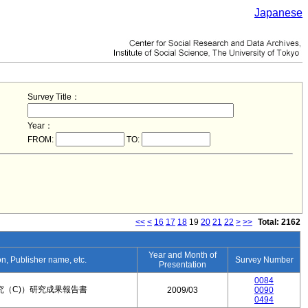
Japanese
Survey Title：
Year：
FROM:
TO:
<<
<
16
17
18
19
20
21
22
>
>>
Total: 2162
Year and Month of
ion, Publisher name, etc.
Survey Number
Presentation
0084
究（C)）研究成果報告書
2009/03
0090
0494