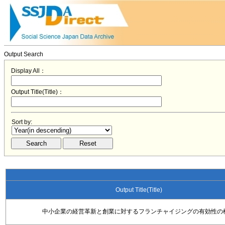
Output Search
Display All：
Output Title(Title)：
Sort by:
Output Title(Title)
中小企業の経営革新と創業に対するフランチャイジングの有効性の