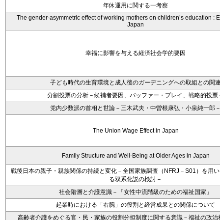
年休運用に関する一考察
The gender-asymmetric effect of working mothers on children’s education : 
Japan
幸福に影響を与える経済社会学的要因
子ども時代の生育環境と成人後のガーデニングへの取組との関
分割投票の分析－候補者要因、バッファー・プレイ、戦略的投票
党内少数派の首相と世論－三木武夫・中曽根康弘・小泉純一郎
The Union Wage Effect in Japan
Family Structure and Well-Being at Older Ages in Japan
戦後日本の親子・親族関係の持続と変化－全国家族調査（NFRJ－S01）を用
る双系化説の検討－
社会階層と介護意識－「女性中流階級のための福祉国家」
起業時における「右腕」の役割と経営成果との関係について
高齢者介護をめぐる官・民・家族の役割分担制度に関する意識－福祉の政治