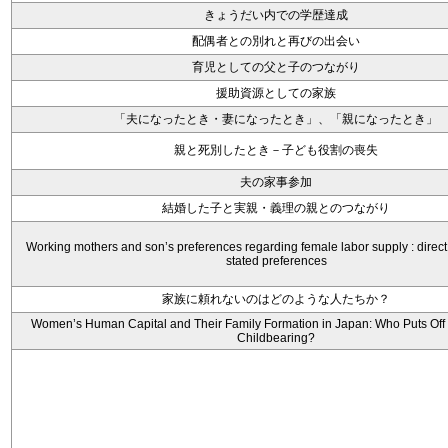
きょうだい内での学歴達成
配偶者との別れと再びの出会い
育児としての父と子のつながり
援助資源としての家族
「夫になったとき・妻になったとき」、「親になったとき」
親と死別したとき－子ども役割の喪失
夫の家事参加
結婚した子と実親・義理の親とのつながり
Working mothers and son’s preferences regarding female labor supply : direc
stated preferences
家族に頼れないのはどのような人たちか？
Women’s Human Capital and Their Family Formation in Japan: Who Puts Off
Childbearing?