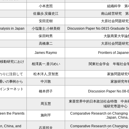
小本恵照
組織科学 第4
佐藤歩,安藤史江
南山経営研究 第2
安田宏樹
大原社会問題研究所
nalysis in Japan
小塩隆士,小林美樹
Discussion Paper No.0815 Graduate Sc
保田時男
大阪商業大学論集
高橋康二
大原社会問題研究所
James Raymo
Frontiers of Japa
会移動研究におけ
相澤真一,香川めい
関東社会学会 年報社会学論
わりに注目して
松木洋人,裵智恵
家族問題研究年
通いの事例から
中川敦
家族研究年報
・インターネット
橋本摂子
Discussion Paper No
東亜世界中的日本政治社会特徴 中央
周玉慧
域研究専題中心
een the Parents
Comparative Research on Changing Fa
施利平
:Japan, China
n, China, and
Comparative Research on Changing Fa
石原邦夫