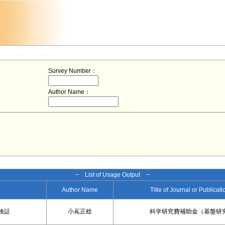
Survey Number：
Author Name：
− List of Usage Output −
Author Name
Title of Journal or Publicat
検証
小嶌正稔
科学研究費補助金（基盤研