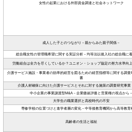
女性の起業における外部資金調達と社会ネットワーク
成人した子とのつながり－親からみた親子関係－
総合職女性の管理職希望に関する実証分析－均等法以後入社の総合職に
労働組合は全力を尽くしているか？ユニオン・ショップ協定の努力水準向
介護サービス施設・事業者の効率的経営を図るための経営指標等に関する調査
書
介護人材確保に向けた介護サービスとそれに対する施策の調査研究事業
中小企業の事業譲渡型M&A－企業価値評価と営業権の視点から
大学生の職業選択と高校時代の不安
専修学校の位置づけと進学者層の変化－中等後教育機関から高等教育
高齢者の生活と福祉