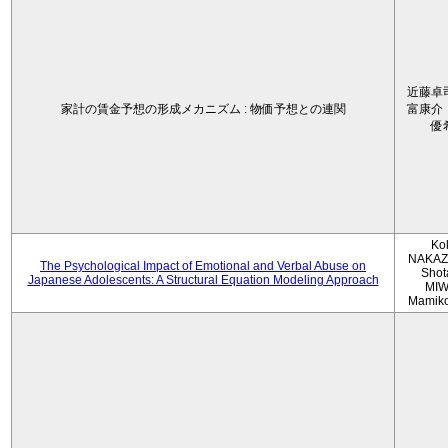
近藤卓
家計の賃金予想の形成メカニズム : 物価予想との連関
富康介
優
Ko
NAKAZ
The Psychological Impact of Emotional and Verbal Abuse on
Shot
Japanese Adolescents: A Structural Equation Modeling Approach
MIW
Mamik