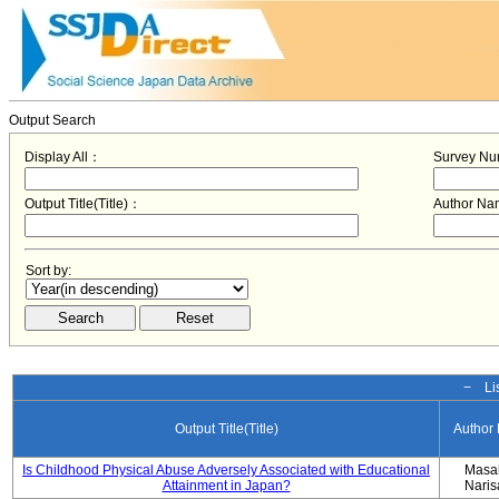
Output Search
Display All：
Survey N
Output Title(Title)：
Author N
Sort by:
− Lis
Output Title(Title)
Author
Is Childhood Physical Abuse Adversely Associated with Educational
Masa
Attainment in Japan?
Nari