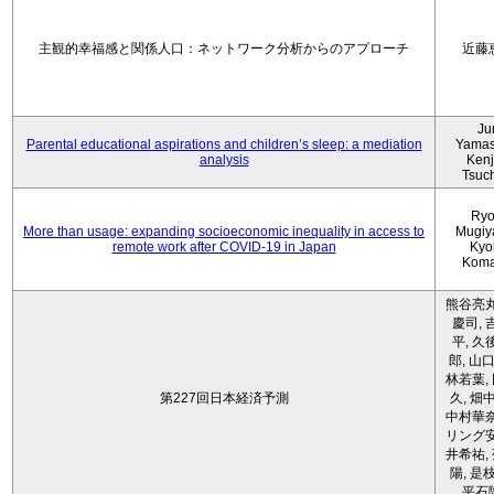
主観的幸福感と関係人口：ネットワーク分析からのアプローチ
近藤
Ju
Parental educational aspirations and children’s sleep: a mediation
Yamas
analysis
Kenji
Tsuc
Ryo
More than usage: expanding socioeconomic inequality in access to
Mugiy
remote work after COVID-19 in Japan
Kyo
Koma
熊谷亮丸
慶司, 
平, 久
郎, 山口
林若葉,
第227回日本経済予測
久, 畑
中村華奈
リング安
井希祐,
陽, 是
平石