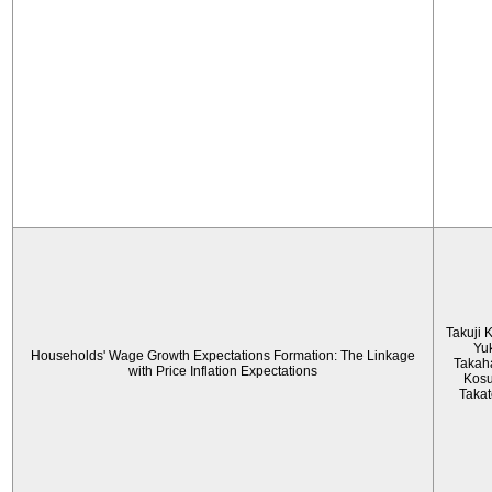
Takuji 
Yu
Households' Wage Growth Expectations Formation: The Linkage
Takah
with Price Inflation Expectations
Kos
Taka