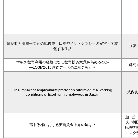
部活動と高校生文化の戦後史：日本型メリトクラシーの変容と学校
加藤
化する生活
学校外教育利用の経験はなぜ教育投資意識を高めるのか
藤村
―ESSM2013調査データの二次分析から
The impact of employment protection reform on the working
武内
conditions of fixed-term employees in Japan
山口茜,
久, 神
高市政権における実質賃金上昇の鍵は？
菊池慈陽
ング