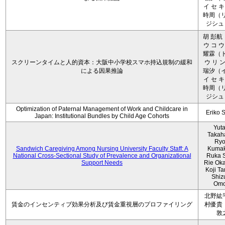
イ セ キ
時周（リ
ジシュ 
胡 彭航
ウ コ ウ
耀霖（ト
スクリーンタイムと人的資本：大阪中小学校スマホ持込規制の緩和
ウ リ ン
による因果推論
瑞汐（イ
イ セ キ
時周（リ
ジシュ 
Optimization of Paternal Management of Work and Childcare in
Eriko 
Japan: Institutional Bundles by Child Age Cohorts
Yut
Takah
Ryo
Sandwich Caregiving Among Nursing University Faculty Staff: A
Kumak
National Cross-Sectional Study of Prevalence and Organizational
Ruka S
Support Needs
Rie Ok
Koji T
Shiz
Omo
北野紘
賃金のインセンティブ効果分析及び賃金重視層のプロファイリング
村優貴
敦