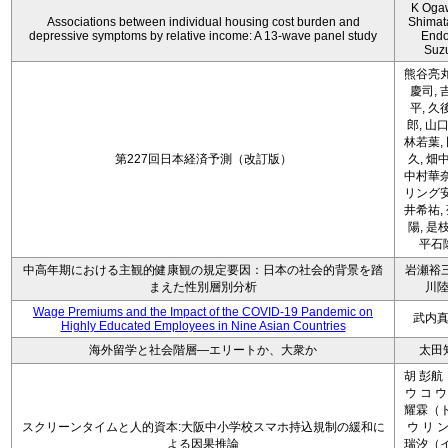
K Oga
Associations between individual housing cost burden and
Shimat
depressive symptoms by relative income: A 13-wave panel study
Endo
Suz
熊谷亮丸
慶司, 
平, 久
郎, 山口
林若葉,
第227回日本経済予測（改訂版）
久, 畑
中村華奈
リング安
井希祐,
陽, 是
平石
中高年期における主観的健康観の規定要因：日本の社会的背景を踏
岩瀬裕三
まえた性別層別分析
川
Wage Premiums and the Impact of the COVID‑19 Pandemic on
武内
Highly Educated Employees in Nine Asian Countries
海外留学と社会階層―エリートか、大衆か
太田
胡 彭航
ウ コ ウ
耀霖（ト
スクリーンタイムと人的資本:大阪中小学校スマホ持込規制の緩和に
ウ リ ン
よる因果推論
瑞汐（イ