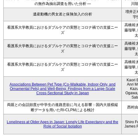
の無作為抽出調査を用いた分析 ―
川
増井正
遺産動機の男女差と保険加入の分析
宇
高橋裕太
看護系大学教員におけるダブルケアの実態とコロナ禍での支援ニー
藤瑠華,
ズ
高橋裕太
看護系大学教員におけるダブルケアの実態とコロナ禍での支援ニー
藤瑠華,
ズ
高橋裕太
看護系大学教員におけるダブルケアの実態とコロナ禍での支援ニー
藤瑠華,
ズ
Kaori 
Associations Between Pet Type (Co-Walkable, Indoor-Only, and
Anri M
Ornamental Pets) and Well-Being: Findings from a Large-Scale
Kaz
Cross-Sectional Study in Japan
Ogawa,
Sat
両親との会話頻度が中学生の進路意欲に与える影響：国内大規模縦
西村
断データを用いたRI-CLPMによる検討
Loneliness at Older Ages in Japan: Lonely Life Expectancy and the
Shiro F
Role of Social Isolation
James 