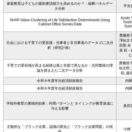
家庭教育は子どもの援助要請能力を高めるのか？：縦断パネルデー
平光
タ分析
Kyoto 
SHAP-Value Clustering of Life Satisfaction Determinants Using
Yoshi
Cabinet Office Survey Data
Sui
齋藤慈子
澤祐太 
社会における子育ての受容感：当事者と非当事者のデータ の二次分
田梨 央
析（研究計画）
茉 莉・
齋藤慈子
子育ての受容感が高まる経路は親と非親で異なるか：共同繁殖の理
祐太郎,
論を踏まえた二次データ分析
莉, 森
令和８年度年次経済財政報告
内
令和８年度年次経済財政報告
内
学校外教育の累積的効果：利用パターンと タイミングが教育達成に
眞田
与える影響
主観的な「ブラック企業」認識の変化と「ブラック企業問題」の現
小林
状