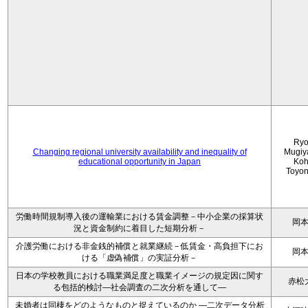
Ryo
Changing regional university availability and inequality of
Mugiy
educational opportunity in Japan
Koh
Toyo
労働時間規制導入後の運輸業における賃金調整－中小企業の採算状
岡
況と資金制約に着目した短期分析－
介護労働における非金銭的補償と就業継続－低賃金・高負担下にお
岡
ける「虚偽補償」の実証分析－
日本の学校教員における職業満足度と職業イメージの規定因に関す
赤松
る包括的検討―社会調査の二次分析を通して―
未婚者は同棲をどのようなものと捉えているのか —二次データ分析