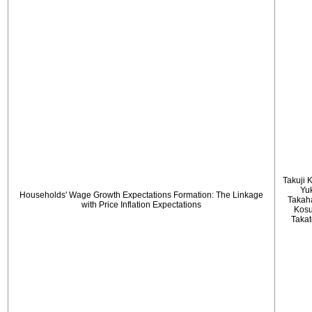
Takuji 
Yu
Households' Wage Growth Expectations Formation: The Linkage
Takah
with Price Inflation Expectations
Kos
Taka