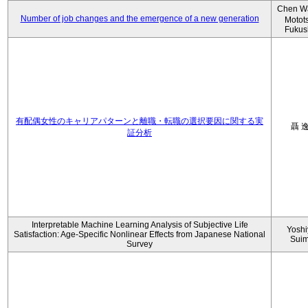
Chen W
Number of job changes and the emergence of a new generation
Motot
Fukus
有配偶女性のキャリアパターンと離職・転職の選択要因に関する実
聶 
証分析
Interpretable Machine Learning Analysis of Subjective Life
Yoshi
Satisfaction: Age-Specific Nonlinear Effects from Japanese National
Sui
Survey