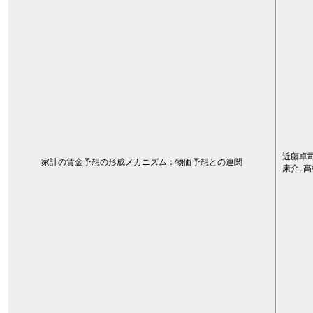
近藤卓司
家計の賃金予想の形成メカニズム：物価予想との連関
康介, 