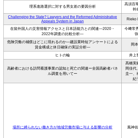
高須百華
理系進路選択に対する男女差の要因分析
幹
Challenging the State? Lawyers and the Reformed Administrative
Rieko
Appeals System in Japan
在留外国人の災害情報アクセスと日本語能力との関連―2020・
今﨑常秀
2022年調査の比較分析―
危険労働の補償はどこに現れるのか―建設業時短アンケートによる
岡
賃金構成と休日確保の実証分析―
ヒトの輪
井上
髙橋実
高齢者における訪問看護事業の認知と死亡の関連ー全国高齢者パネ
岡佳代
ル調査を用いてー
圭一、
紀
場所に縛られない働き方が地域労働市場に与える影響の分析
風神