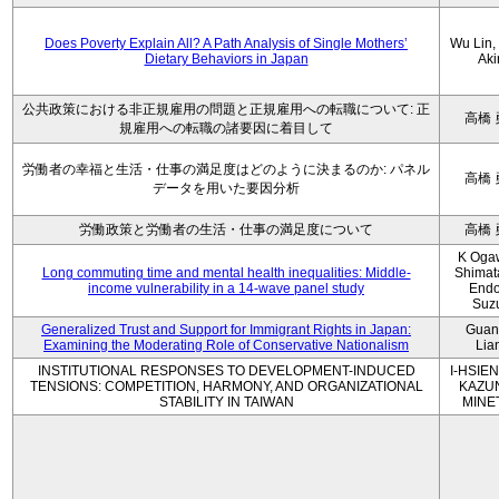
Does Poverty Explain All? A Path Analysis of Single Mothers’
Wu Lin, 
Dietary Behaviors in Japan
Aki
公共政策における非正規雇用の問題と正規雇用への転職について: 正
高橋 
規雇用への転職の諸要因に着目して
労働者の幸福と生活・仕事の満足度はどのように決まるのか: パネル
高橋 
データを用いた要因分析
労働政策と労働者の生活・仕事の満足度について
高橋 
K Oga
Long commuting time and mental health inequalities: Middle-
Shimat
income vulnerability in a 14-wave panel study
Endo
Suz
Generalized Trust and Support for Immigrant Rights in Japan:
Guan
Examining the Moderating Role of Conservative Nationalism
Lia
INSTITUTIONAL RESPONSES TO DEVELOPMENT-INDUCED
I-HSIEN
TENSIONS: COMPETITION, HARMONY, AND ORGANIZATIONAL
KAZU
STABILITY IN TAIWAN
MINE