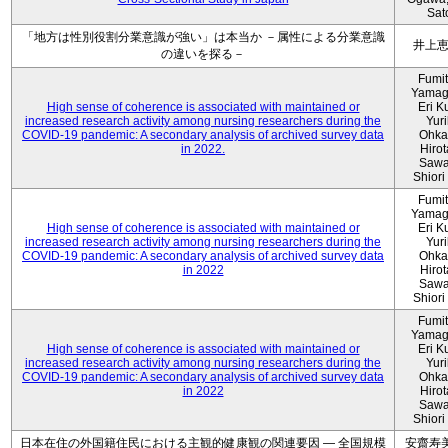
Sat
「地方は性別役割分業意識が強い」は本当か －属性による分業意識
井上
の違いを探る－
Fumi
Yamag
High sense of coherence is associated with maintained or
Eri K
increased research activity among nursing researchers during the
Yur
COVID-19 pandemic: A secondary analysis of archived survey data
Ohka
in 2022.
Hiro
Sawa
Shiori 
Fumi
Yamag
High sense of coherence is associated with maintained or
Eri K
increased research activity among nursing researchers during the
Yur
COVID-19 pandemic: A secondary analysis of archived survey data
Ohka
in 2022
Hiro
Sawa
Shiori 
Fumi
Yamag
High sense of coherence is associated with maintained or
Eri K
increased research activity among nursing researchers during the
Yur
COVID-19 pandemic: A secondary analysis of archived survey data
Ohka
in 2022
Hiro
Sawa
Shiori 
日本在住の外国籍住民における主観的健康観の関連要因 ― 全国規模
安齋寿美