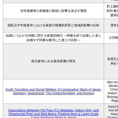
村上義昭
女性後継者の承継後の業績に影響を及ぼす要因
昌和,亀
栗岡
国私立中学校進学における家庭の階層的背景と地域的影響の分析
濱本
結婚につながる同棲に関する探索的検討 ―同棲を経て結婚した者と
小河
結婚せず同棲を解消した者との比較―
張替孔
政治参加にみる無党派層の変化
井紀
Akio Inu
Skrob
Youth Transition and Social Welfare: A Comparative Study of Japan,
Chris
Germany, Switzerland, The United Kingdom, and Norway
Imdorf, 
Reissig
Bigg
Kaori 
Associations Between Pet Type (Co-Walkable, Indoor-Only, and
Anri M
Ornamental Pets) and Well-Being: Findings from a Large-Scale
Kaz
Cross-Sectional Study in Japan
Ogawa,