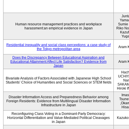
Junt
Yama
Human resource management practices and workplace
Sumie 
harassment:an empirical evidence in Japan
Riko No
Kazu
Yug
Residential inequality and social class perceptions: a case study of
Aram 
the Tokyo metropolitan area
Does the Discrepancy Between Educational Aspiration and
Educational Attainment Affect Life Satisfaction? Evidence from
Aram 
Japan
Hach
UCHIY
Bivariate Analysis of Factors Associated with Japanese High School
Na
Students’ Choice of Humanities and Social Sciences or STEM fields
SAKAM
Hiroki
Imas
Disaster Information Access and Preparedness Behavior among
Tsune
Foreign Residents: Evidence from Multilingual Disaster Information
,Oka
Infrastructure in Japan
Hisa
Reconfiguring Class Voting in a Dominant-Party Democracy:
Horizontal Differentiation and Value-Mediated Political Cleavages
Kazuko
in Japan