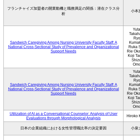
フランチャイズ加盟者の開業動機と職務満足の関係：潜在クラス分
小本
析
Yut
Takah
Ryo
Sandwich Caregiving Among Nursing University Faculty Staff: A
Kumak
National Cross-Sectional Study of Prevalence and Organizational
Ruka S
Support Needs
Rie Ok
Koji T
Shiz
Omo
Yut
Takah
Ryo
Sandwich Caregiving Among Nursing University Faculty Staff: A
Kumak
National Cross-Sectional Study of Prevalence and Organizational
Ruka S
Support Needs
Rie Ok
Koji T
Shiz
Omo
Utilization of AI as a Conversational Counselor: Analysis of User
Hiroko
Evaluations through Morphological Analysis
日本の企業組織における女性管理職比率の決定要因
小泉