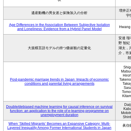
増井正
遺産動機の男女差と保険加入の分析
宇
Age Differences in the Association Between Subjective Isolation
Hwang
and Loneliness: Evidence from a Hybrid Panel Model
安達 瑠
野 智紀
大規模言語モデルの持つ価値観の定量化
湖太，川
介，市瀬
Shig
Matsu
Hiro
Post-pandemic marriage trends in Japan: Impacts of economic
Takeno
conditions and parental living arrangements
Taka
Sasa
Tomo
Kita
Daij
Double/debiased machine learning for causal inference on survival
Kaba
function: an application to the role of e-learning programme on
Motot
unemployment duration
Shin
When ‘Skilled Migrants’ Becomes an Expansive Category: Multi-
眞住
Layered Inequality Among Former International Students in Japan