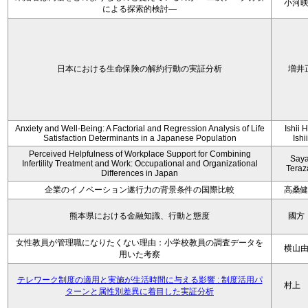
小河
による探索的検討—
日本における生命保険の解約行動の実証分析
増井
Anxiety and Well-Being: A Factorial and Regression Analysis of Life
Ishii 
Satisfaction Determinants in a Japanese Population
Ishi
Perceived Helpfulness of Workplace Support for Combining
Say
Infertility Treatment and Work: Occupational and Organizational
Tera
Differences in Japan
企業のイノベーション遂行力の背景条件の国際比較
高桑
熊本県における金融知識、行動と態度
國方
女性教員が管理職になりたくない理由：小学校教員の調査データを
横山
用いた考察
テレワーク制度の適用と実施が生活時間に与える影響 : 制度活用パ
村上
ターンと属性別差異に着目した実証分析