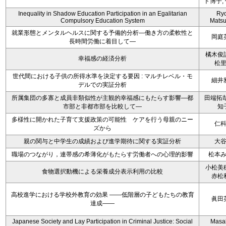
ト博子,
Inequality in Shadow Education Participation in an Egalitarian
Ryo
Compulsory Education System
Mats
就業形態とメンタルヘルスに関する予備的分析―働き方の柔軟性と
岡庭
長時間労働に着目して―
橘木俊
幸福感の経済分析
松
世代間における子供の所得水準を決定する要因 : マルチレベル・モ
細井
デルでの実証分析
所属集団の多寡と成員非類似性が主観的幸福感にもたらす影響―都
田端拓哉
市部と非都市部を比較して―
知
多様性に開かれた子育て支援政策の可能性 ケアを行う母親のニー
仁
ズから
親の関与と中学生の成績および進学期待に関する実証分析
大
職場のつながり，連帯感の希薄化がもたらす労働者への心理的影響
松本
小松美
食物選択動機による栄養成分表示利用の比較
赤松
高校進学における学校外教育の効果 ――低階層の子どもたちの教育
眞田
達成――
Japanese Society and Lay Participation in Criminal Justice: Social
Masa