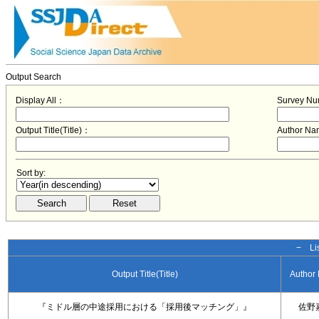
Output Search
Display All：
Survey N
Output Title(Title)：
Author N
Sort by:
− Lis
Output Title(Title)
Author
『ミドル層の中途採用における「採用後マッチング」』
佐野