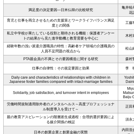
亀井暁
満足度の決定要因―日米仏韓の比較研究
花
育児と仕事を両立させるための支援策とワークライフバランス満足
工藤
度との関係
私立中学校が果たしている役割と期待される機能：保護者アンケー
木村
トの結果から見た進学動機と教育需要を中心に
経験年数の浅い派遣介護職員の特性：高齢者ケア領域の介護職員の
松山
人員不足問題の視点から
PTA親会員の不満とその要因構造に関する研究
森村
仕事の自律性：その規定要因と効果
李 
Daily care and characteristics of relationships with children in
Yoshi
Japanese foster families compared with intact-marriage families
Dain
Miy
Solidarity, job satisfaction, and turnover intent in employees
Matsu
Baiju 
労働時間規制適用除外者のメンタルヘルス～高度プロフェッショナ
正田
ル制度導入を受けて～
親の教育アスピレーションの階層差生成過程：合理的選択要因によ
須永
る媒介関係の検証
内田浩
日本の創業企業と創業金融の実態