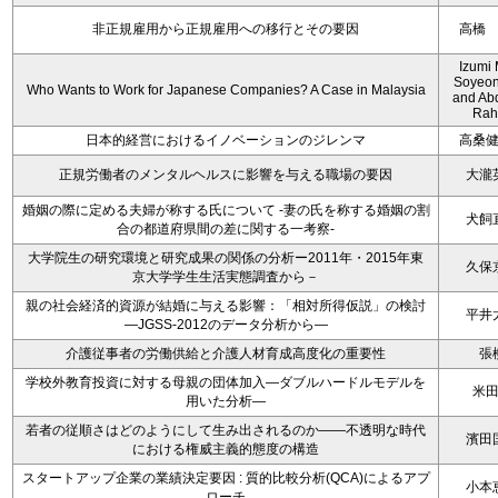
非正規雇用から正規雇用への移行とその要因
高橋
Izumi 
Soyeon
Who Wants to Work for Japanese Companies? A Case in Malaysia
and Ab
Rah
日本的経営におけるイノベーションのジレンマ
高桑
正規労働者のメンタルヘルスに影響を与える職場の要因
大瀧
婚姻の際に定める夫婦が称する氏について -妻の氏を称する婚姻の割
犬飼
合の都道府県間の差に関する一考察-
大学院生の研究環境と研究成果の関係の分析ー2011年・2015年東
久保
京大学学生生活実態調査から－
親の社会経済的資源が結婚に与える影響：「相対所得仮説」の検討
平井
―JGSS-2012のデータ分析から―
介護従事者の労働供給と介護人材育成高度化の重要性
張
学校外教育投資に対する母親の団体加入―ダブルハードルモデルを
米
用いた分析―
若者の従順さはどのようにして生み出されるのか――不透明な時代
濱田
における権威主義的態度の構造
スタートアップ企業の業績決定要因 : 質的比較分析(QCA)によるアプ
小本
ローチ