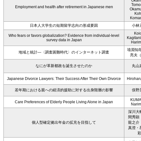
Okam
Tomo
Employment and health after retirement in Japanese men
Okamu
Koh
Koma
日本人大学生の短期留学志向の形成要因
小林
Koi
Who fears or favors globalization? Evidence from individual-level
Kagitan
survey data in Japan
Hari
埴淵知哉
地域と統計―〈調査困難時代〉のインターネット調査
亮夫
なにが革新都政を誕生させたのか
丸山
Japanese Divorce Lawyers: Their Success After Their Own Divorce
Hirohar
若年期における親への経済的援助に対する出身階層の影響
俣野
KUMA
Care Preferences of Elderly People Living Alone in Japan
Nari
深川大
間秀顕
個人型確定拠出年金の拡充を目指して
龍之介
真澄・