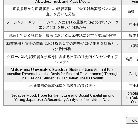
Attitudes, Trust, and Mass Media
Fuji
非正規雇用から正規雇用への移行要因－『全国就業実態パネル調
高橋
査』を用いた分析－
ソーシャル・サポート・システムにおける重要な他者の移行: シーク
中田
エンス分析を用いた分析から
就業している独居高年齢者における日常生活に関する意識の特性
鈴木
就業動機と賃金の関係における男女間の差異‐介護労働者を対象とし
加藤
た回帰分析‐
グローバルな認知資産形成を阻害する日本の社会的インセンティブ
高桑 
システム
Matsuyama University´s Statistical Studies (Using Annual Paid
Vacation Research as the Basis for Student Development) Through
Go I
the Use of a Student´s Graduation Thesis Results
出身階層の資本構造と高校生の進路選択
古田
Tomomi
Negative Mood, Hope for the Future and Social Capital among
Jun Aid
Young Japanese: A Secondary Analysis of Individual Data
Osa