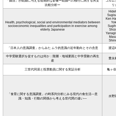
「婚活」が結婚に与える短期的な影響ー結婚への移行に関する男女
コルム
比較分析ー
リ
Hide
Sugis
Ken Ha
Health, psychological, social and environmental mediators between
Yo
socioeconomic inequalities and participation in exercise among
Sugih
elderly Japanese
Shiz
Yanagi
Mas
Shin
「日本人の意識調査」からみた ムラ的意識の近年動向とその含意
渡辺
中学受験選択を促すものは何か：階層・地域要因と中学受験の再生
豊永
産
三世代同居と投票動員に関する実証分析
亀ヶ
「食育に関する意識調査」の時系列分析にみる現代の食生活―意
水野
識・知識・行動の関係から考える世代間の違い―