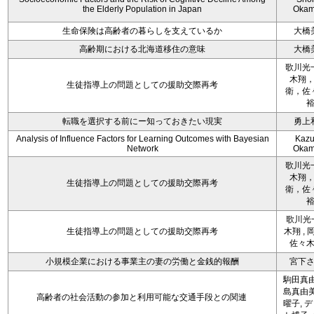
the Elderly Population in Japan
Okam
生命保険は高齢者の暮らしを支えているか
大橋
高齢期における北海道移住の意味
大橋
歌川光
木翔
生徒指導上の問題としての援助交際再考
衛，佐
転職を選択する前にー知っておきたい現実
勇上
Analysis of Influence Factors for Learning Outcomes with Bayesian
Kazu
Network
Okam
歌川光
木翔
生徒指導上の問題としての援助交際再考
衛，佐
歌川光一
生徒指導上の問題としての援助交際再考
木翔 , 
佐々
小規模企業における事業主の妻の労働と金銭的報酬
宮下
駒田真由
島真由美
高齢者の社会活動の参加と利用可能な交通手段との関連
曜子, 