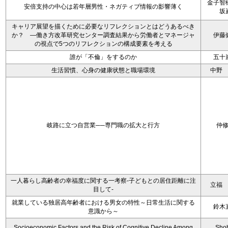
金子智
安倍支持の中心は若年層男性・ネガティブ情報の影響薄く
坂
キャリア展望を描くために必要なリフレクションとはどうあるべき
か？ ―働き方改革研究センター調査結果から労働者とマネージャ
伊藤
の視点で5つのリフレクションの構成要素を考える
誰が「不倫」をするのか
五十
生活習慣、心身の健康状態と職場環境
中野
岐路に立つ自営業──専門職の拡大と行方
仲
一人暮らし高齢者の幸福度に関する一考察‐子どもとの居住距離に注
立福
目して‐
就業している独居高年齢者における男女の特性～日常生活に関する
鈴木
意識から～
Socioeconomic Factors and the Risk of Cognitive Decline Among
Sho