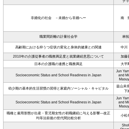
チ
非婚化の社会 －未婚から非婚へー
南 
職業間距離の計量社会学
林
高齢期における抑うつ症状の変化と身体的健康との関連
中川
2010年の介護従事者の職務満足度と就業継続意思について
加藤
日本の介護職の連携と職務満足
大平
Jun Yam
Socioeconomic Status and School Readiness in Japan
and M
Masu
益山未奈
幼少期の基本的生活習慣の習得と家庭内ソーシャル・キャピタル
下
Jun Yam
Socioeconomic Status and School Readiness in Japan
and M
Masu
職種と雇用形態が出産・育児期女性の初職継続に与える影響―改正
小松
均等法前後の世代間比較分析
Sho