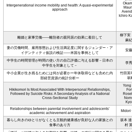
Okam
Intergenerational income mobility and health: A quasi-experimental
Maur
approach
Avend
Ichiro 
柳下実
離婚と家事労働――離別者の親同居の効果に着目して
麻
妻の労働時間、雇用形態および生活満足度に関するジェンダー・ア
安
イデンティティ仮説の検証――米国を事例として
中学生の時間管理が時間の使い方の自己評価に与える影響－日本の
李
中学生を対象として－
中小企業が生き残るためには何が必要かー年休取得なども含めた内
竹田英
部経営資源の統計分析ー
草
Yong
Hikikomori Is Most Associated With Interpersonal Relationships,
Fo
Followed by Suicide Risks: A Secondary Analysis of a National
Rosel
Cross-Sectional Study
Nom
Kyo
Relationships between parental involvement and adolescents’
Midori 
academic achievement and aspiration
暮らし向きのゆとりがなくとも主観的健康感が良好な人の家族との
坂本 達
食事のあり方
村 