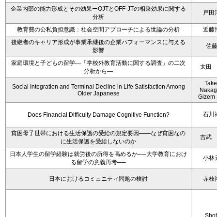
企業内部の能力形成とその効果ーOJTとOFF-JTの相乗効果に関する
戸田
分析
教育費の公私負担意識：社会空間アプローチによる世論の分析
近藤
後継者のキャリア形成が事業承継後の企業パフォーマンスに与える
佐
影響
家庭環境と子どもの留学―「学校外教育活動に関する調査」の二次
太田
分析から―
Take
Social Integration and Terminal Decline in Life Satisfaction Among
Nakag
Older Japanese
Gizem 
石川
Does Financial Difficulty Damage Cognitive Function?
貧困母子世帯における生活保護の受給の規定要因――なぜ貧困なの
吉武
に生活保護を受給しないのか
日本人学生の留学経験は就労後の所得を高めるか──大学教育におけ
小林
る留学の意義再考──
日本におけるコミュニティ問題の検討
赤枝
Sho