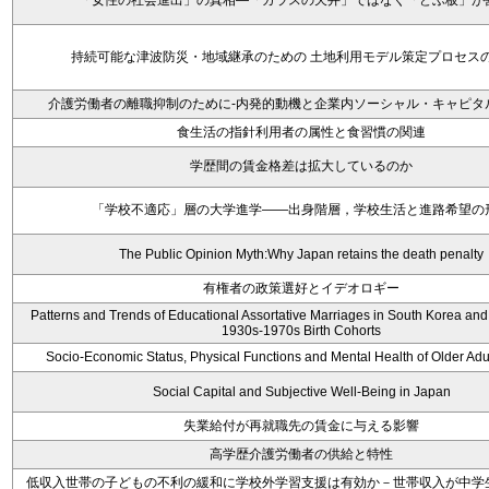
「女性の社会進出」の真相―「ガラスの天井」ではなく「どぶ板」が
持続可能な津波防災・地域継承のための 土地利用モデル策定プロセ
介護労働者の離職抑制のために-内発的動機と企業内ソーシャル・キャピタ
食生活の指針利用者の属性と食習慣の関連
学歴間の賃金格差は拡大しているのか
「学校不適応」層の大学進学――出身階層，学校生活と進路希望の
The Public Opinion Myth:Why Japan retains the death penalty
有権者の政策選好とイデオロギー
Patterns and Trends of Educational Assortative Marriages in South Korea a
1930s-1970s Birth Cohorts
Socio-Economic Status, Physical Functions and Mental Health of Older Adu
Social Capital and Subjective Well-Being in Japan
失業給付が再就職先の賃金に与える影響
高学歴介護労働者の供給と特性
低収入世帯の子どもの不利の緩和に学校外学習支援は有効か－世帯収入が中学