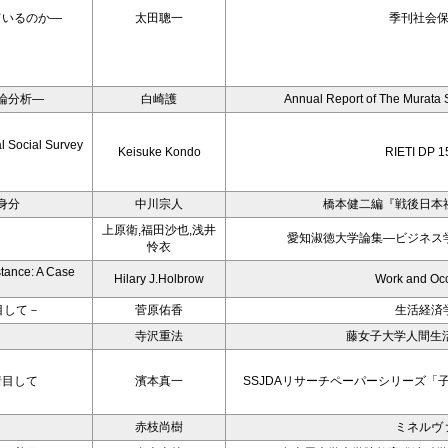
ているのか―
太田聰一
季刊社会
論分析―
白崎護
Annual Report of The Murata
l Social Survey
Keisuke Kondo
RIETI DP 1
身分
中川宗人
橋本健二編『戦後日本
上原衛,福田沙也,浅井
愛知淑徳大学論集―ビジネス
怜衣
stance: A Case
Hilary J.Holbrow
Work and Oc
目して－
菅原佑香
生活経済
寺沢重法
藤女子大学人間生活
着目して
濱本真一
SSJDAリサーチペーパーシリーズ「
赤枝尚樹
ミネルヴ