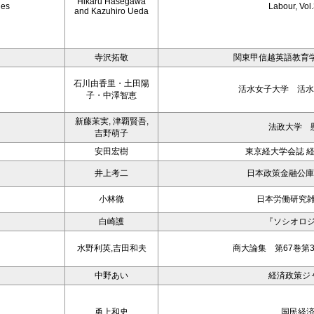
Hikaru Hasegawa
ies
Labour, Vol
and Kazuhiro Ueda
寺沢拓敬
関東甲信越英語教育学会学
石川由香里・土田陽
活水女子大学 活水
子・中澤智恵
新藤茉実, 津覇賢吾,
法政大学 
吉野萌子
安田宏樹
東京経大学会誌 経済
井上考二
日本政策金融公庫
小林徹
日本労働研究雑誌,
白崎護
『ソシオロジ
水野利英,吉田和夫
商大論集 第67巻第3
中野あい
経済政策ジ
勇上和史
国民経