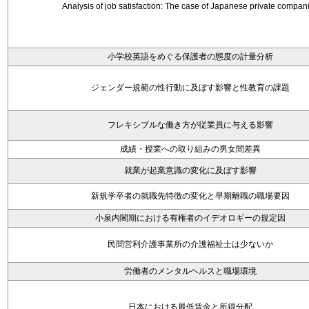
Analysis of job satisfaction: The case of Japanese private compan
小学校英語をめぐる保護者の態度の計量分析
ジェンダー規範の性行動に及ぼす影響と性教育の課題
フレキシブルな働き方が従業員に与える影響
成績・授業への取り組みの男女間差異
就業が起業意識の変化に及ぼす影響
新規学卒者の就職先特徴の変化と早期離職の職場要因
小泉内閣期における有権者のイデオロギーの規定因
民間営利介護事業所の介護福祉士は少ないか
労働者のメンタルヘルスと職場環境
日本における最低賃金と所得分配