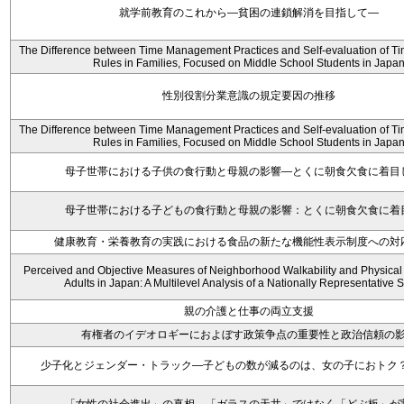
就学前教育のこれから―貧困の連鎖解消を目指して―
The Difference between Time Management Practices and Self-evaluation of T
Rules in Families, Focused on Middle School Students in Japa
性別役割分業意識の規定要因の推移
The Difference between Time Management Practices and Self-evaluation of T
Rules in Families, Focused on Middle School Students in Japa
母子世帯における子供の食行動と母親の影響―とくに朝食欠食に着目
母子世帯における子どもの食行動と母親の影響：とくに朝食欠食に着
健康教育・栄養教育の実践における食品の新たな機能性表示制度への対
Perceived and Objective Measures of Neighborhood Walkability and Physical 
Adults in Japan: A Multilevel Analysis of a Nationally Representative
親の介護と仕事の両立支援
有権者のイデオロギーにおよぼす政策争点の重要性と政治信頼の
少子化とジェンダー・トラック―子どもの数が減るのは、女の子におトク