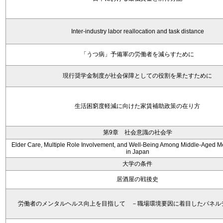
Inter-industry labor reallocation and task distance
「うつ病」予備軍の労働者を減らすために
現行奨学金制度が社会保障としての役割を果たすために
生活困窮度軽減に向けた家賃補助政策の在り方
第9章 社会意識の社会学
Elder Care, Multiple Role Involvement, and Well-Being Among Middle-Aged
in Japan
大学の条件
居酒屋の戦後史
労働者のメンタルヘルス向上を目指して －職場環境要因に着目したパネル