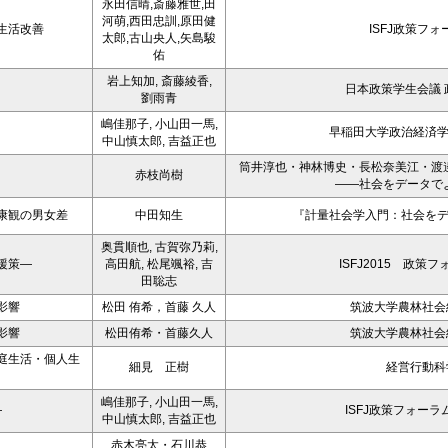
永田信晴,斎藤雅世,田
河萌,西田忠訓,原田健
生活改善
ISFJ政策フォ
太郎,古山央人,矢島駿
佑
岩上知加, 斎藤綾香,
日本政策学生会議 
劉雨青
嶋佳那子, 小山田一馬,
早稲田大学政治経済
中山慎太郎, 吉益正也
筒井淳也・神林博史・長松奈美江・渡
赤枝尚樹
――社会をデータで
康観の男女差
中田知生
『計量社会学入門：社会を
奥貫順也, 古賀弥乃莉,
援策―
高田航, 松尾颯裕, 吉
ISFJ2015 政策
田聡志
影響
松田 侑希，首藤 久人
筑波大学農林社会経
影響
松田侑希・首藤久人
筑波大学農林社会経
庭生活・個人生
細見 正樹
経営行動科学
嶋佳那子, 小山田一馬,
―
ISFJ政策フォーラ
中山慎太郎, 吉益正也
赤木亮太・石川恭