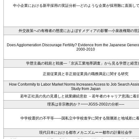
中小企業における新卒採用の実証分析―どのような企業が採用難に直面し
外交政策への有権者の態度におよぼすメディアの影響―小泉政権期の世
Does Agglomeration Discourage Fertility? Evidence from the Japanese Genera
2000-2010
学歴主義の戦前と戦後―「京浜工業地帯調査」から見る学歴と経営
正規従業員と非正規従業員の職務満足に関する研究
How Conformity to Labor Market Norms Increases Access to Job Search Assi
Study from Japan
若年正社員の先の見通しと就業継続意欲 －若年者のキャリア意識に着
理系は非宗教的か？━━JGSS-2002の分析──
中学校選択の不平等――国私立中学校進学に関する階層差と地域差に
現代日本における都市メカニズムーー都市の計量社会学