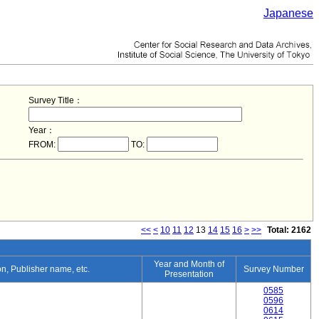
Japanese
Survey Title：
Year：
FROM:
TO:
<<
<
10
11
12
13
14
15
16
>
>>
Total: 2162
Year and Month of
ion, Publisher name, etc.
Survey Number
Presentation
0585
0596
0614