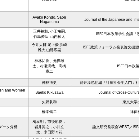
Ayako Kondo, Saori
Journal of the Japanese and Int
Naganuma
玉井祐毅, 小玉祐嗣,
ISFJ日本政策学生会議「
竹島僚汰, 山内稜太
今井大輔,尾上優,浜崎
ISFJ政策フォーラム発表論文/
雅大,山縣広晃
神林祐香、元廣雄
太、村瀬潤哉、高橋
ISFJ日本政
憲二
神林博史
筒井淳也他編『計量社会学入門：
 Men and Women
Saeko Kikuzawa
Journal of Cross-Cultur
矢野眞和
東京大学
橋本健二
祥伝
鳰泰明，市後彩夏，
データ分析－
岩井晃之，小川立
論文研究発表会WEST／ISF
太，米田野々花