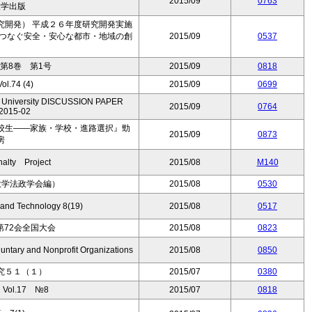
2015/09
0763
大学出版
究開発） 平成２６年度研究開発実施
がつなぐ安全・安心な都市・地域の創
2015/09
0537
」
第8巻 第1号
2015/09
0818
.74 (4)
2015/09
0699
io University DISCUSSION PAPER
2015/09
0764
2015-02
校生――家族・学校・進路選択』勁
2015/09
0873
房
lty Project
2015/08
M140
大学法政学会編）
2015/08
0530
 and Technology 8(19)
2015/08
0517
72会全国大会
2015/08
0823
untary and Nonprofit Organizations
2015/08
0850
究５１（１）
2015/07
0380
ol.17 №8
2015/07
0818