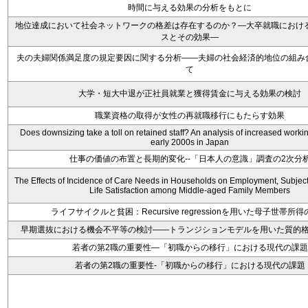
時間に与える効果の分析をもとに
地位達成において社会ネットワークの格差は存在するのか？―大卒就職における
スとその効果―
夫の夫婦関係満足度の規定要因に関する分析――夫婦の社会経済的地位の組み
て
大学・短大中退が正社員就業と獲得賃金に与える効果の検討
職業資格の取得が女性の再就職移行にもたらす効果
Does downsizing take a toll on retained staff? An analysis of increased workin
early 2000s in Japan
仕事の価値の布置と長期的変化--「日本人の意識」調査の2次分
The Effects of Incidence of Care Needs in Households on Employment, Subject
Life Satisfaction among Middle-aged Family Members
ライフサイクルと貧困：Recursive regressionを用いた母子世帯所
早期選抜における機会不平等の検討――トランジションモデルを用いた質的
若者の第2職の重要性―「初職からの移行」における現代の課題
若者の第2職の重要性-「初職からの移行」における現代の課題