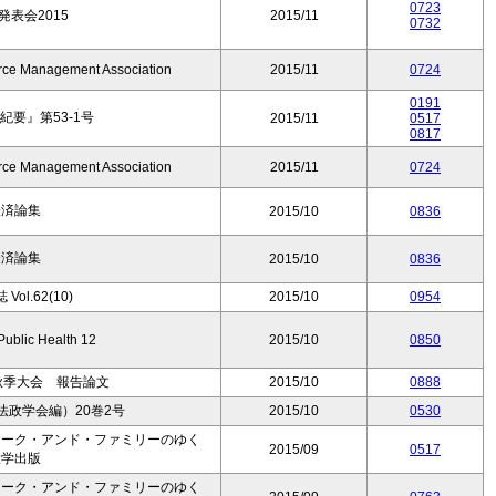
0723
発表会2015
2015/11
0732
urce Management Association
2015/11
0724
0191
要』第53-1号
2015/11
0517
0817
urce Management Association
2015/11
0724
経済論集
2015/10
0836
経済論集
2015/10
0836
ol.62(10)
2015/10
0954
 Public Health 12
2015/10
0850
秋季大会 報告論文
2015/10
0888
政学会編）20巻2号
2015/10
0530
ワーク・アンド・ファミリーのゆく
2015/09
0517
大学出版
ワーク・アンド・ファミリーのゆく