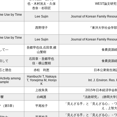
也・木村洸太・久保
WEST論文研究
杏奈・杉田匠
ime Use by Time
Lee Sujin
Journal of Korean Family Reso
n
西野理子
『東洋大学社会学部紀
ime Use by Time
Lee Sujin
Journal of Korean Family Reso
n
吾郷早也佳,石田章,横
して―
食農資源
山繁樹
石田章・吾郷早也
目して
食農資源
佳・横山繁樹
応と懸念
赤松 利恵
日本公衆衛生雑誌 V
Hanibuchi T, Nakaya
Activity among
T, Yonejima M, Honjo
Int. J. Environ. Res.
 Sample
K
上枝朱美
2015年日本経済学会
影響
白崎護
『法政研究』（静岡大学法
「見えざる手」と「見えざる心」－
？（第5章）
平尾桂子
え，上智
「見えざる手」と「見えざる心」－