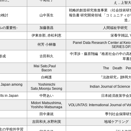
割れた
平尾桂子
え，上智
戦略的創造研究推進事業 （社会技術研
スの検討
山中英生
報告書 研究開発領域 「コミュニティ
造
ルの重要性-
加藤善昌
人間福祉学研究 
伊東奈那, 赤松利恵
栄養学雑誌, Vol
Panel Data Research Center at Ke
何芳 小林徹
SERIES DP
中澤渉・藤原翔編『格差社会の中の高
形成
古田和久
草書
Mai Sato,Paul
The Death Pena
Bacon
白崎護
『法政研究』[静岡
nd Japan among
Yoshimichi
Indian Journal of Science
Sato,Moonju Seong
lts in Japan
中野あい
日本経済政策学会第
Midori Matsushima,
VOLUNTAS: International Journal of Vol
Yoshiho Matsunaga
田中康就
季刊社会保障研
吉田和夫,水野利英
地域ケアリング V
生の学校外学習