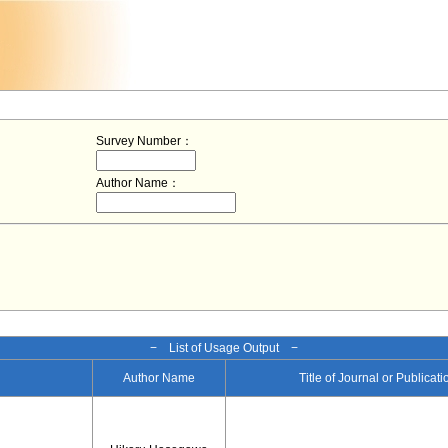
Survey Number：
Author Name：
− List of Usage Output −
Author Name
Title of Journal or Publicat