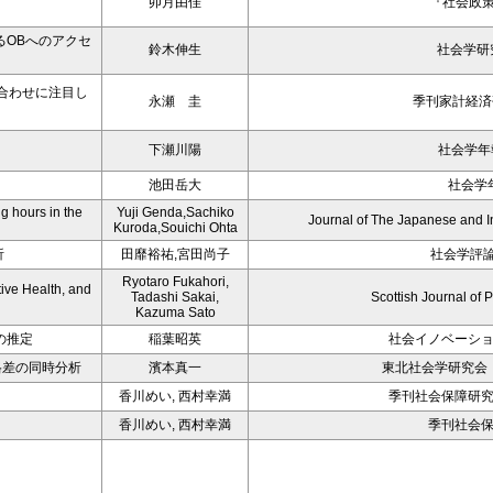
卯月由佳
『社会政策』
OBへのアクセ
鈴木伸生
社会学研究
合わせに注目し
永瀬 圭
季刊家計経済研
下瀬川陽
社会学年報
池田岳大
社会学
g hours in the
Yuji Genda,Sachiko
Journal of The Japanese and I
Kuroda,Souichi Ohta
析
田靡裕祐,宮田尚子
社会学評論 
Ryotaro Fukahori,
ive Health, and
Tadashi Sakai,
Scottish Journal of 
Kazuma Sato
得の推定
稲葉昭英
社会イノベーション研
格差の同時分析
濱本真一
東北社会学研究会
香川めい, 西村幸満
季刊社会保障研究, Vo
香川めい, 西村幸満
季刊社会