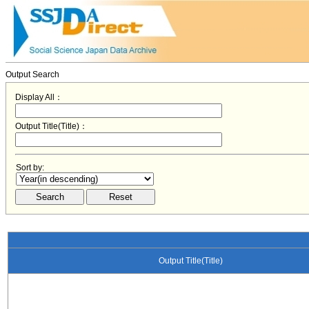
Output Search
Display All：
Output Title(Title)：
Sort by:
Output Title(Title)