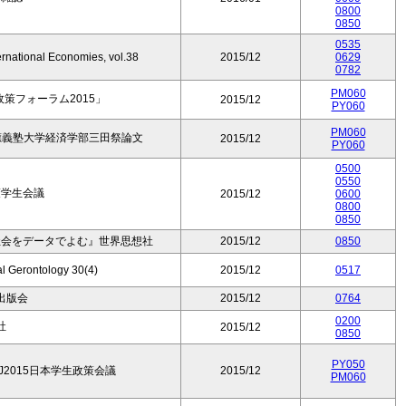
0800
0850
0535
ernational Economies, vol.38
2015/12
0629
0782
PM060
政策フォーラム2015」
2015/12
PY060
PM060
慶應義塾大学経済学部三田祭論文
2015/12
PY060
0500
0550
策学生会議
2015/12
0600
0800
0850
社会をデータでよむ』世界思想社
2015/12
0850
al Gerontology 30(4)
2015/12
0517
出版会
2015/12
0764
0200
社
2015/12
0850
PY050
J2015日本学生政策会議
2015/12
PM060