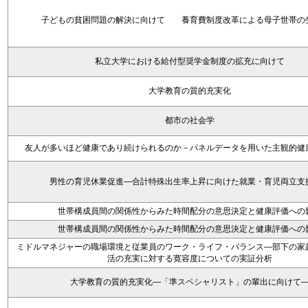
子どもの貧困問題の解決に向けて 養育費制度改革による母子世帯の
私立大学における給付型奨学金制度の拡充に向けて
大学教育の質的充実化
都市の社会学
友人が多いほど健康であり続けられるのか－パネルデータを用いた主観的健
男性の育児休業促進―合計特殊出生率上昇に向けた就業・育児両立支
世帯構成員間の関係性からみた時間配分の意思決定と健康評価への
世帯構成員間の関係性からみた時間配分の意思決定と健康評価への
ミドルマネジャーの職場環境と従業員のワーク・ライフ・バランス―部下の家
活の充実に対する寛容度についての実証分析
大学教育の質的充実化―「準スペシャリスト」の輩出に向けて