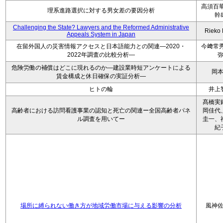
高須百華
理系進路選択に対する男女差の要因分析
幹
Challenging the State? Lawyers and the Reformed Administrative
Rieko
Appeals System in Japan
在留外国人の災害情報アクセスと日本語能力との関連―2020・
今﨑常秀
2022年調査の比較分析―
危険労働の補償はどこに現れるのか―建設業時短アンケートによる
岡
賃金構成と休日確保の実証分析―
ヒトの輪
井上
髙橋実
高齢者における訪問看護事業の認知と死亡の関連ー全国高齢者パネ
岡佳代
ル調査を用いてー
圭一、
紀
場所に縛られない働き方が地域労働市場に与える影響の分析
風神