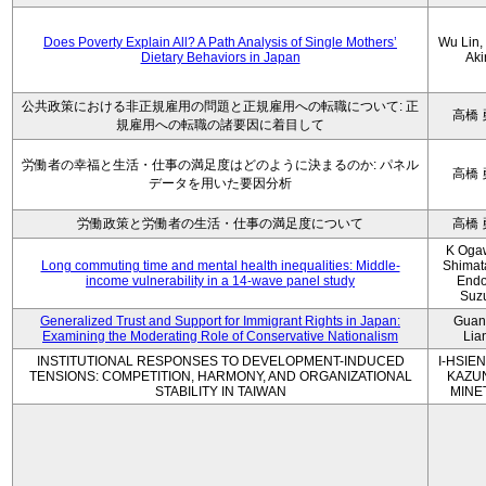
Does Poverty Explain All? A Path Analysis of Single Mothers’
Wu Lin, 
Dietary Behaviors in Japan
Aki
公共政策における非正規雇用の問題と正規雇用への転職について: 正
高橋 
規雇用への転職の諸要因に着目して
労働者の幸福と生活・仕事の満足度はどのように決まるのか: パネル
高橋 
データを用いた要因分析
労働政策と労働者の生活・仕事の満足度について
高橋 
K Oga
Long commuting time and mental health inequalities: Middle-
Shimat
income vulnerability in a 14-wave panel study
Endo
Suz
Generalized Trust and Support for Immigrant Rights in Japan:
Guan
Examining the Moderating Role of Conservative Nationalism
Lia
INSTITUTIONAL RESPONSES TO DEVELOPMENT-INDUCED
I-HSIEN
TENSIONS: COMPETITION, HARMONY, AND ORGANIZATIONAL
KAZU
STABILITY IN TAIWAN
MINE