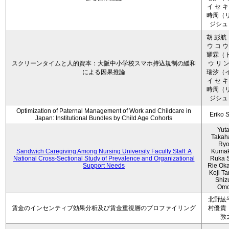
イ セ キ
時周（リ
ジシュ 
胡 彭航
ウ コ ウ
耀霖（ト
スクリーンタイムと人的資本：大阪中小学校スマホ持込規制の緩和
ウ リ ン
による因果推論
瑞汐（イ
イ セ キ
時周（リ
ジシュ 
Optimization of Paternal Management of Work and Childcare in
Eriko 
Japan: Institutional Bundles by Child Age Cohorts
Yut
Takah
Ryo
Sandwich Caregiving Among Nursing University Faculty Staff: A
Kumak
National Cross-Sectional Study of Prevalence and Organizational
Ruka S
Support Needs
Rie Ok
Koji T
Shiz
Omo
北野紘
賃金のインセンティブ効果分析及び賃金重視層のプロファイリング
村優貴
敦