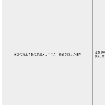
近藤卓司
家計の賃金予想の形成メカニズム：物価予想との連関
康介, 