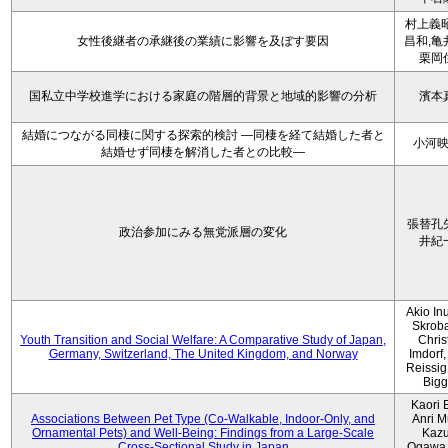
村上義昭
女性後継者の承継後の業績に影響を及ぼす要因
昌和,亀
栗岡
国私立中学校進学における家庭の階層的背景と地域的影響の分析
濱本
結婚につながる同棲に関する探索的検討 ―同棲を経て結婚した者と
小河
結婚せず同棲を解消した者との比較―
張替孔
政治参加にみる無党派層の変化
井紀
Akio Inu
Skrob
Youth Transition and Social Welfare: A Comparative Study of Japan,
Chris
Germany, Switzerland, The United Kingdom, and Norway
Imdorf, 
Reissig
Bigg
Kaori 
Associations Between Pet Type (Co-Walkable, Indoor-Only, and
Anri M
Ornamental Pets) and Well-Being: Findings from a Large-Scale
Kaz
Cross-Sectional Study in Japan
Ogawa,