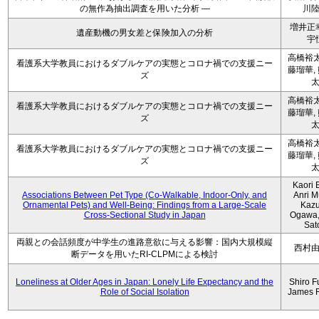
の無作為抽出調査を用いた分析 ―
川
増井正
遺産動機の男女差と保険加入の分析
宇
高橋裕太
看護系大学教員におけるダブルケアの実態とコロナ禍での支援ニー
藤瑠華,
ズ
高橋裕太
看護系大学教員におけるダブルケアの実態とコロナ禍での支援ニー
藤瑠華,
ズ
高橋裕太
看護系大学教員におけるダブルケアの実態とコロナ禍での支援ニー
藤瑠華,
ズ
Kaori 
Associations Between Pet Type (Co-Walkable, Indoor-Only, and
Anri M
Ornamental Pets) and Well-Being: Findings from a Large-Scale
Kaz
Cross-Sectional Study in Japan
Ogawa,
Sat
両親との会話頻度が中学生の進路意欲に与える影響：国内大規模縦
西村
断データを用いたRI-CLPMによる検討
Loneliness at Older Ages in Japan: Lonely Life Expectancy and the
Shiro F
Role of Social Isolation
James 