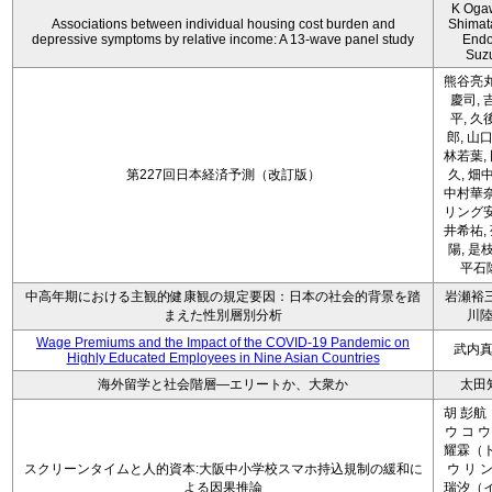
K Oga
Associations between individual housing cost burden and
Shimat
depressive symptoms by relative income: A 13-wave panel study
Endo
Suz
熊谷亮丸
慶司, 
平, 久
郎, 山口
林若葉,
第227回日本経済予測（改訂版）
久, 畑
中村華奈
リング安
井希祐,
陽, 是
平石
中高年期における主観的健康観の規定要因：日本の社会的背景を踏
岩瀬裕三
まえた性別層別分析
川
Wage Premiums and the Impact of the COVID‑19 Pandemic on
武内
Highly Educated Employees in Nine Asian Countries
海外留学と社会階層―エリートか、大衆か
太田
胡 彭航
ウ コ ウ
耀霖（ト
スクリーンタイムと人的資本:大阪中小学校スマホ持込規制の緩和に
ウ リ ン
よる因果推論
瑞汐（イ