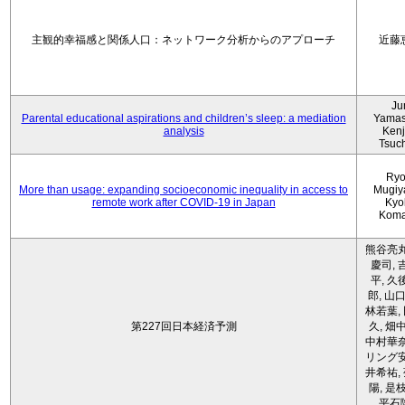
主観的幸福感と関係人口：ネットワーク分析からのアプローチ
近藤
Ju
Parental educational aspirations and children’s sleep: a mediation
Yamas
analysis
Kenji
Tsuc
Ryo
More than usage: expanding socioeconomic inequality in access to
Mugiy
remote work after COVID-19 in Japan
Kyo
Koma
熊谷亮丸
慶司, 
平, 久
郎, 山口
林若葉,
第227回日本経済予測
久, 畑
中村華奈
リング安
井希祐,
陽, 是
平石