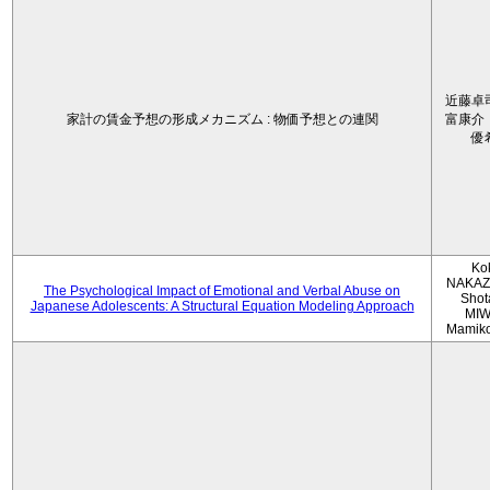
近藤卓
家計の賃金予想の形成メカニズム : 物価予想との連関
富康介
優
Ko
NAKAZ
The Psychological Impact of Emotional and Verbal Abuse on
Shot
Japanese Adolescents: A Structural Equation Modeling Approach
MIW
Mamik