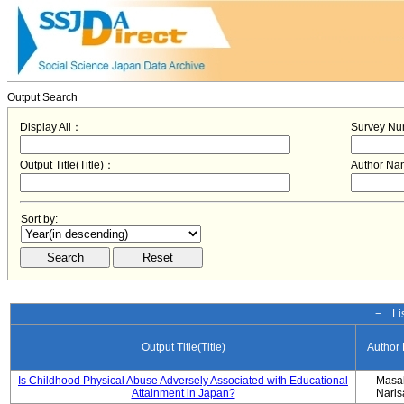
Output Search
Display All：
Survey N
Output Title(Title)：
Author N
Sort by:
− Lis
Output Title(Title)
Author
Is Childhood Physical Abuse Adversely Associated with Educational
Masa
Attainment in Japan?
Nari