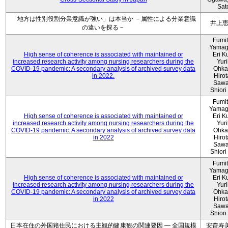
Sat
「地方は性別役割分業意識が強い」は本当か －属性による分業意識
井上
の違いを探る－
Fumi
Yamag
High sense of coherence is associated with maintained or
Eri K
increased research activity among nursing researchers during the
Yur
COVID-19 pandemic: A secondary analysis of archived survey data
Ohka
in 2022.
Hiro
Sawa
Shiori 
Fumi
Yamag
High sense of coherence is associated with maintained or
Eri K
increased research activity among nursing researchers during the
Yur
COVID-19 pandemic: A secondary analysis of archived survey data
Ohka
in 2022
Hiro
Sawa
Shiori 
Fumi
Yamag
High sense of coherence is associated with maintained or
Eri K
increased research activity among nursing researchers during the
Yur
COVID-19 pandemic: A secondary analysis of archived survey data
Ohka
in 2022
Hiro
Sawa
Shiori 
日本在住の外国籍住民における主観的健康観の関連要因 ― 全国規模
安齋寿美