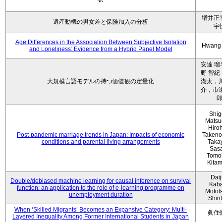
増井正
遺産動機の男女差と保険加入の分析
宇
Age Differences in the Association Between Subjective Isolation
Hwang
and Loneliness: Evidence from a Hybrid Panel Model
安達 瑠
野 智紀
大規模言語モデルの持つ価値観の定量化
湖太，川
介，市瀬
Shig
Matsu
Hiro
Post-pandemic marriage trends in Japan: Impacts of economic
Takeno
conditions and parental living arrangements
Taka
Sasa
Tomo
Kita
Daij
Double/debiased machine learning for causal inference on survival
Kaba
function: an application to the role of e-learning programme on
Motot
unemployment duration
Shin
When ‘Skilled Migrants’ Becomes an Expansive Category: Multi-
眞住
Layered Inequality Among Former International Students in Japan