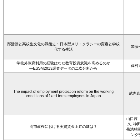
部活動と高校生文化の戦後史：日本型メリトクラシーの変容と学校
加藤
化する生活
学校外教育利用の経験はなぜ教育投資意識を高めるのか
藤村
―ESSM2013調査データの二次分析から
The impact of employment protection reform on the working
武内
conditions of fixed-term employees in Japan
山口茜,
久, 神
高市政権における実質賃金上昇の鍵は？
菊池慈陽
ング