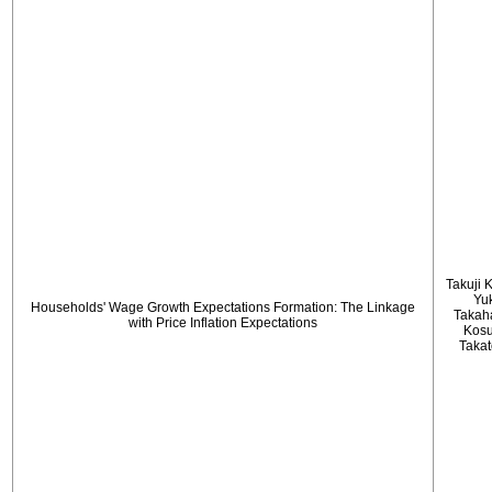
Takuji 
Yu
Households' Wage Growth Expectations Formation: The Linkage
Takah
with Price Inflation Expectations
Kos
Taka