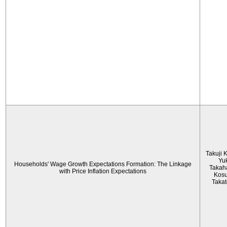
Takuji 
Yu
Households' Wage Growth Expectations Formation: The Linkage
Takah
with Price Inflation Expectations
Kos
Taka