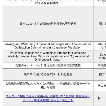
小河
による探索的検討—
日本における生命保険の解約行動の実証分析
増井
Anxiety and Well-Being: A Factorial and Regression Analysis of Life
Ishii 
Satisfaction Determinants in a Japanese Population
Ishi
Perceived Helpfulness of Workplace Support for Combining
Say
Infertility Treatment and Work: Occupational and Organizational
Tera
Differences in Japan
企業のイノベーション遂行力の背景条件の国際比較
高桑
熊本県における金融知識、行動と態度
國方
女性教員が管理職になりたくない理由：小学校教員の調査データを
横山
用いた考察
テレワーク制度の適用と実施が生活時間に与える影響 : 制度活用パ
村上
ターンと属性別差異に着目した実証分析