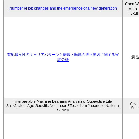
Chen W
Number of job changes and the emergence of a new generation
Motot
Fukus
有配偶女性のキャリアパターンと離職・転職の選択要因に関する実
聶 
証分析
Interpretable Machine Learning Analysis of Subjective Life
Yoshi
Satisfaction: Age-Specific Nonlinear Effects from Japanese National
Sui
Survey