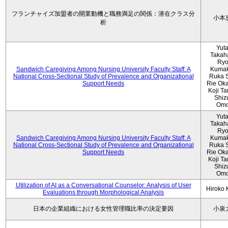
フランチャイズ加盟者の開業動機と職務満足の関係：潜在クラス分
小本
析
Yut
Takah
Ryo
Sandwich Caregiving Among Nursing University Faculty Staff: A
Kumak
National Cross-Sectional Study of Prevalence and Organizational
Ruka S
Support Needs
Rie Ok
Koji T
Shiz
Omo
Yut
Takah
Ryo
Sandwich Caregiving Among Nursing University Faculty Staff: A
Kumak
National Cross-Sectional Study of Prevalence and Organizational
Ruka S
Support Needs
Rie Ok
Koji T
Shiz
Omo
Utilization of AI as a Conversational Counselor: Analysis of User
Hiroko
Evaluations through Morphological Analysis
日本の企業組織における女性管理職比率の決定要因
小泉