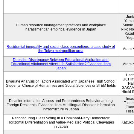
Junt
Yama
Human resource management practices and workplace
Sumie 
harassment:an empirical evidence in Japan
Riko No
Kazu
Yug
Residential inequality and social class perceptions: a case study of
Aram 
the Tokyo metropolitan area
Does the Discrepancy Between Educational Aspiration and
Educational Attainment Affect Life Satisfaction? Evidence from
Aram 
Japan
Hach
UCHIY
Bivariate Analysis of Factors Associated with Japanese High School
Na
Students’ Choice of Humanities and Social Sciences or STEM fields
SAKAM
Hiroki
Imas
Disaster Information Access and Preparedness Behavior among
Tsune
Foreign Residents: Evidence from Multilingual Disaster Information
,Oka
Infrastructure in Japan
Hisa
Reconfiguring Class Voting in a Dominant-Party Democracy:
Horizontal Differentiation and Value-Mediated Political Cleavages
Kazuko
in Japan