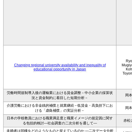
Ryo
Changing regional university availability and inequality of
Mugiy
educational opportunity in Japan
Koh
Toyo
労働時間規制導入後の運輸業における賃金調整－中小企業の採算状
岡
況と資金制約に着目した短期分析－
介護労働における非金銭的補償と就業継続－低賃金・高負担下にお
岡
ける「虚偽補償」の実証分析－
日本の学校教員における職業満足度と職業イメージの規定因に関す
赤松
る包括的検討―社会調査の二次分析を通して―
未婚者は同棲をどのようなものと捉えているのか —二次データ分析