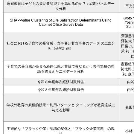
家庭教育は子どもの援助要請能力を高めるのか？：縦断パネルデー
平光
タ分析
Kyoto 
SHAP-Value Clustering of Life Satisfaction Determinants Using
Yoshi
Cabinet Office Survey Data
Sui
齋藤慈子
澤祐太 
社会における子育ての受容感：当事者と非当事者のデータ の二次分
田梨 央
析（研究計画）
茉 莉・
齋藤慈子
子育ての受容感が高まる経路は親と非親で異なるか：共同繁殖の理
祐太郎,
論を踏まえた二次データ分析
莉, 森
令和８年度年次経済財政報告
内
令和８年度年次経済財政報告
内
学校外教育の累積的効果：利用パターンと タイミングが教育達成に
眞田
与える影響
主観的な「ブラック企業」認識の変化と「ブラック企業問題」の現
小林
状