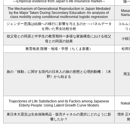
—Empirical evidence from Japan’s life insurance market—
陽
The Mechanism of Generational Reproduction in Japan Mediated
Masa
by the Major Taken During Secondary Education: An analysis of
Nari
class mobility using conditional multinomial logistic regression
ジェンダー意識は結婚への移行に影響を与えるのか ―パネルデータ
コルム
を用いた男女比較分析
リ
祖父母との同居と中学生の教育期待ー多様な家族構造における祖父
小椋
母との同居の効果
教育格差:階層・地域・学歴（ちくま新書）
松岡
旅の「移動」に関する現代の日本人の旅の形態と心理的動機：《木
周
野》から始まる
Trajectories of Life Satisfaction and its Factors among Japanese
Nakata
Elderly People: Using Latent Growth Curve Models
東日本大震災は生命保険商品・販売チャネルの選択にどのように影
増井 正
響したか？