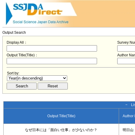
Output Search
Display All：
Survey N
Output Title(Title)：
Author N
Sort by:
− Lis
Output Title(Title)
Author
なぜ日本には「面白い仕事」が少ないのか？
明日山