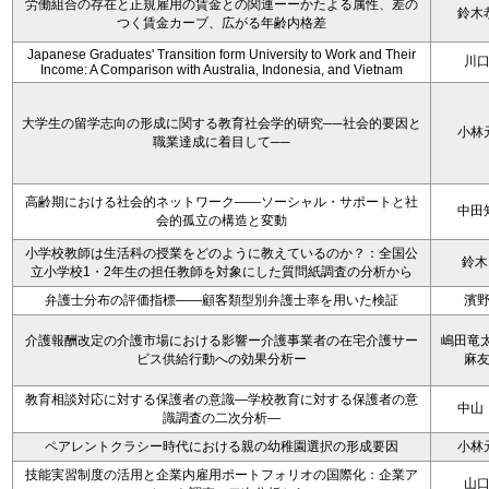
労働組合の存在と正規雇用の賃金との関連ーーかたよる属性、差の
鈴木
つく賃金カーブ、広がる年齢内格差
Japanese Graduates' Transition form University to Work and Their
川
Income: A Comparison with Australia, Indonesia, and Vietnam
大学生の留学志向の形成に関する教育社会学的研究──社会的要因と
小林
職業達成に着目して──
高齢期における社会的ネットワーク――ソーシャル・サポートと社
中田
会的孤立の構造と変動
小学校教師は生活科の授業をどのように教えているのか？：全国公
鈴木
立小学校1・2年生の担任教師を対象にした質問紙調査の分析から
弁護士分布の評価指標――顧客類型別弁護士率を用いた検証
濱
介護報酬改定の介護市場における影響ー介護事業者の在宅介護サー
嶋田竜太
ビス供給行動への効果分析ー
麻
教育相談対応に対する保護者の意識—学校教育に対する保護者の意
中山
識調査の二次分析—
ペアレントクラシー時代における親の幼稚園選択の形成要因
小林
技能実習制度の活用と企業内雇用ポートフォリオの国際化：企業ア
山