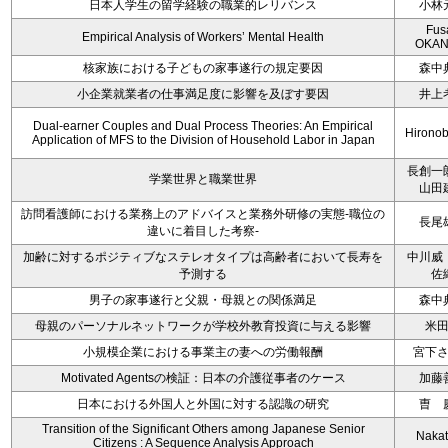
日本人学生の留学経験の職業的レリバンス
小林
Fus
Empirical Analysis of Workers’ Mental Health
OKAN
核家族における子どもの家事遂行の規定要因
森中
小企業就業者の仕事満足度に影響を及ぼす要因
井上
Dual-earner Couples and Dual Process Theories: An Empirical
Hironob
Application of MFS to the Division of Household Labor in Japan
長創一
学業世界と職業世界
山田
訪問看護師における業務上のアドバイスと業務外研修の実態-職位の
長尾
違いに着目した考察-
加齢に対するポジティブなステレオタイプは高齢者において長寿を
中川威
予測する
佐
男子の家事遂行と父親・母親との関係満足
森中
母親のパーソナルネットワークが学校外教育投資に与える影響
米
小規模企業における事業主の妻への労働報酬
宮下
Motivated Agentsの検証：日本の介護従事者のケース
加藤
日本における外国人と外国に対する認識の研究
曺 
Transition of the Significant Others among Japanese Senior
Nakata
Citizens : A Sequence Analysis Approach