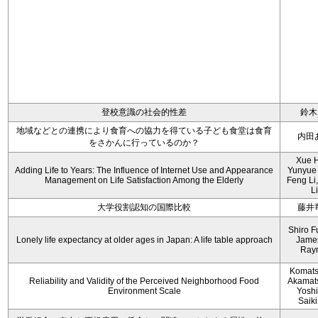
登校意識の社会的性差
鈴木
地域などとの連携により食育への協力を得ている子ども食堂は食育
内田
をさかんに行っているのか？
Xue 
Adding Life to Years: The Influence of Internet Use and Appearance
Yunyue
Management on Life Satisfaction Among the Elderly
Feng Li
Li
大学役割認知の国際比較
藤井
Shiro F
Lonely life expectancy at older ages in Japan: A life table approach
Jame
Ray
Komats
Reliability and Validity of the Perceived Neighborhood Food
Akamats
Environment Scale
Yoshii
Saiki