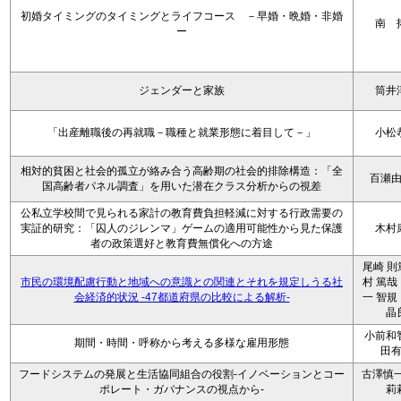
初婚タイミングのタイミングとライフコース －早婚・晩婚・非婚
南 
ー
ジェンダーと家族
筒井
「出産離職後の再就職－職種と就業形態に着目して－」
小松
相対的貧困と社会的孤立が絡み合う高齢期の社会的排除構造：「全
百瀬
国高齢者パネル調査」を用いた潜在クラス分析からの視差
公私立学校間で見られる家計の教育費負担軽減に対する行政需要の
実証的研究：「囚人のジレンマ」ゲームの適用可能性から見た保護
木村
者の政策選好と教育費無償化への方途
尾崎 則
市民の環境配慮行動と地域への意識との関連とそれを規定しうる社
村 篤哉
会経済的状況 -47都道府県の比較による解析-
一 智規
晶
小前和
期間・時間・呼称から考える多様な雇用形態
田
フードシステムの発展と生活協同組合の役割-イノベーションとコー
古澤慎一
ポレート・ガバナンスの視点から-
莉