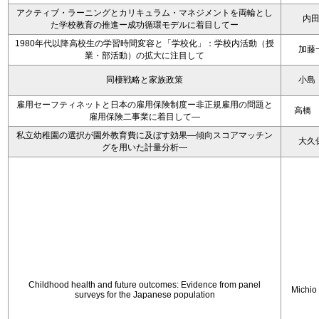
アクティブ・ラーニングとカリキュラム・マネジメントを両輪とし
内
た学校教育の推進ー成功循環モデルに着目してー
1980年代以降高校生の学習時間変容と「学校化」：学校内活動（授
加藤
業・部活動）の拡大に注目して
同棲戦略と家族政策
小島
雇用セーフティネットと日本の雇用保険制度ー非正規雇用の問題と
高橋
雇用保険二事業に着目して―
私立幼稚園の選択が園外教育費に及ぼす効果―傾向スコアマッチン
大久
グを用いた計量分析―
Childhood health and future outcomes: Evidence from panel
Michio
surveys for the Japanese population