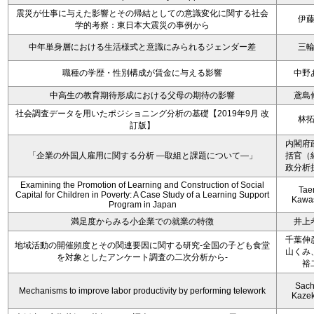
震災が仕事に与えた影響とその帰結としての意識変化に関する社会
伊
学的考察：東日本大震災の事例から
中年単身層における生活様式と意識にみられるジェンダー差
三
職種の学歴・性別構成が賃金に与える影響
中野
中高生の教育期待形成における父母の期待の影響
鳶島
社会調査データを用いたポジショニング分析の基礎【2019年9月 改
林
訂版】
内閣府
「企業の外国人雇用に関する分析 ―取組と課題について―」
括官（
政分析
Examining the Promotion of Learning and Construction of Social
Tae
Capital for Children in Poverty: A Case Study of a Learning Support
Kawa
Program in Japan
満足度からみる小企業での就業の特徴
井上
千葉伸
地域活動の開催頻度とその関連要因に関する研究-全国の子ども食堂
山くみ
を対象としたアンケート調査の二次分析から-
裕
Sach
Mechanisms to improve labor productivity by performing telework
Kaze