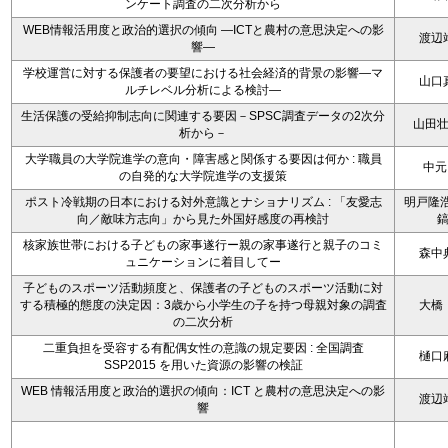
ンケート調査の二次分析から
WEB情報活用度と政治的選択の傾向 ―ICTと農村の意思決定への影
渡辺
響―
学校運営に対する保護者の要望における社会経済的背景の影響―マ
山口
ルチレベル分析による検討―
生活保護の受給抑制志向に関連する要因－SPSC調査データの2次分
山田
析から－
大学職員の大学院進学の意向・障害感と関係する要因は何か : 職員
中元
の自発的な大学院進学の支援策
ポスト冷戦期の日本における対外意識とナショナリズム : 「友愛志
明戸隆浩
向／敵味方志向」から見た外国好感度の再検討
核家族世帯における子どもの家事遂行ー親の家事遂行と親子のコミ
森中
ュニケーションに着目してー
子どものスポーツ活動頻度と、保護者の子どものスポーツ活動に対
する積極的態度の決定因：3歳から小学生の子を持つ母親対象の調査
大橋
の二次分析
二重負担を受容する有配偶女性の意識の規定要因 : 全国調査
樋口
SSP2015 を用いた資源の影響の検証
WEB 情報活用度と政治的選択の傾向：ICT と農村の意思決定への影
渡辺
響