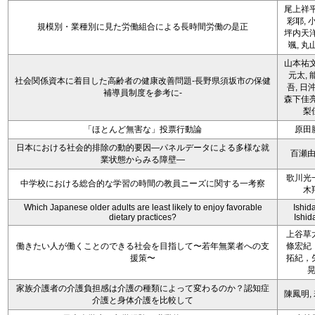
尾上祥平
彩耶, 
規模別・業種別に見た労働組合による長時間労働の是正
坪内天洋
颯, 丸
山本祐文
元太, 
社会関係資本に着目した高齢者の健康改善問題-長野県須坂市の保健
吾, 日
補導員制度を参考に-
森下佳亮
梨
「ほとんど無害な」投票行動論
原田
日本における社会的排除の動的要因―パネルデータによる多様な就
百瀬
業状態からみる障壁―
歌川光
中学校における総合的な学習の時間の教員ニーズに関する一考察
木
Which Japanese older adults are least likely to enjoy favorable
Ishida
dietary practices?
Ishida
上谷草
働きたい人が働くことのできる社会を目指して〜若年無業者への支
條宏紀
援策〜
拓紀，
家族介護者の介護負担感は介護の種類によって変わるのか？認知症
陳鳳明,
介護と身体介護を比較して