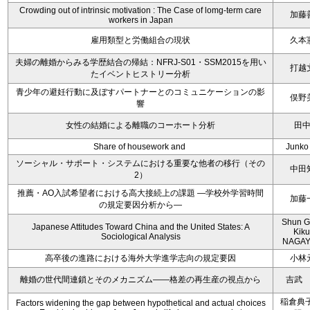
Crowding out of intrinsic motivation : The Case of lomg-term care
加藤
workers in Japan
雇用類型と労働組合の現状
久本
夫婦の離婚からみる学歴結合の帰結：NFRJ-S01・SSM2015を用い
打越
たイベントヒストリー分析
青少年の避妊行動に及ぼすパートナーとのコミュニケーションの影
俣野
響
女性の結婚による離職のコーホート分析
田
Share of housework and
Junko
ソーシャル・サポート・システムにおける重要な他者の移行（その
中田
2）
推薦・AO入試希望者における高大接続上の課題 ―学校外学習時間
加藤
の規定要因分析から―
Shun 
Japanese Attitudes Toward China and the United States: A
Kik
Sociological Analysis
NAGAY
高卒後の進路における海外大学進学志向の規定要因
小林
離婚の世代間連鎖とそのメカニズム――格差の再生産の視点から
吉武
稲倉典子
Factors widening the gap between hypothetical and actual choices