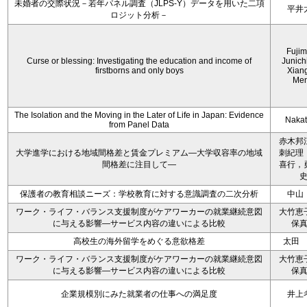
未婚者の交際状況－若年パネル調査（JLPS-Y）データを用いた二項
平井
ロジット分析－
Fujim
Curse or blessing: Investigating the education and income of
Junich
firstborns and only boys
Xian
Me
The Isolation and the Moving in the Later of Life in Japan: Evidence
Nakata
from Panel Data
赤木邦
大学進学における地域間格差と賃金プレミアム―大学収容率の地域
刺紀理
間格差に注目して―
喜行，
保護者の教育相談ニーズ：学校教育に対する意識調査の二次分析
中山
ワーク・ライフ・バランス支援制度がケアワーカーの就業継続意図
大竹恵
に与える影響―サービス内容の違いによる比較
保
高校生の海外留学をめぐる意欲格差
太田
ワーク・ライフ・バランス支援制度がケアワーカーの就業継続意図
大竹恵
に与える影響―サービス内容の違いによる比較
保
企業規模別にみた就業者の仕事への満足度
井上