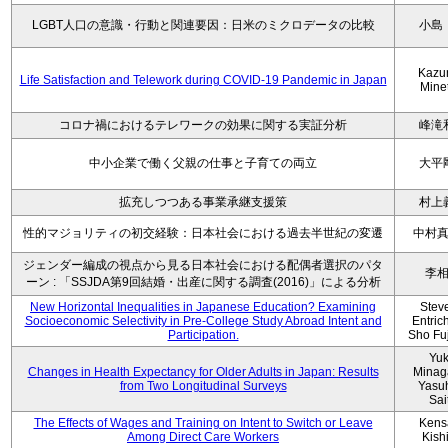
LGBT人口の意識・行動と関連要因：日米のミクロデータの比較
小島
Kazu
Life Satisfaction and Telework during COVID-19 Pandemic in Japan
Mine
コロナ禍におけるテレワークの効果に関する実証分析
峰滝
中小企業で働く父親の仕事と子育ての両立
大平
拡充しつつある事業承継支援策
村上
性的マジョリティの初交経験：日本社会における過去半世紀の変遷
中村
ジェンダー編成の視点から見る日本社会における配偶者選択のパタ
李
ーン : 「SSJDA第9回結婚・出産に関する調査(2016)」による分析
New Horizontal Inequalities in Japanese Education? Examining
Stev
Socioeconomic Selectivity in Pre-College Study Abroad Intent and
Entric
Participation.
Sho Fu
Yu
Changes in Health Expectancy for Older Adults in Japan: Results
Minag
from Two Longitudinal Surveys
Yasu
Sai
The Effects of Wages and Training on Intent to Switch or Leave
Kens
Among Direct Care Workers
Kish