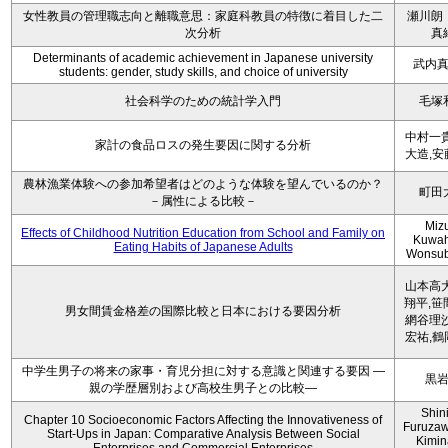
女性教員の管理職志向と離職意思：家庭科教員の特徴に着目した二
瀬川朗
次分析
真
Determinants of academic achievement in Japanese university
武内
students: gender, study skills, and choice of university
社会科学のための統計学入門
毛塚
中村一貴
家計の食品ロスの発生要因に関する分析
大造,安
農林漁業体験への参加希望者はどのような体験を望んでいるのか？
町田
－属性による比較－
Miz
Effects of Childhood Nutrition Education from School and Family on
Kuwah
Eating Habits of Japanese Adults
Wonsu
山本高大
翔平,笹
男女間賃金格差の国際比較と日本における要因分析
網谷理沙
宏祐,鶴
中学生男子の将来の家事・育児分担に対する意識と関連する要因 ―
黒
親の学歴層別および高校生男子との比較―
Shini
Chapter 10 Socioeconomic Factors Affecting the Innovativeness of
Furuzaw
Start-Ups in Japan: Comparative Analysis Between Social
Kimin