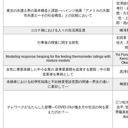
宮澤節
考行・
東京の弁護士界の基本構造と課題―ハインツ他著『アメリカの大都
敦・久
市弁護士ーその社会構造』との比較において
也・
郎・池
コロナ禍における人々の生活満足度
峰滝
石田章
行事食の喫食に関する研究
佳大，
Yui Fur
Modeling response heaping for the feeling thermometer ratings with
Kens
mixture models
Oka
女性に事業承継した中小企業の 新事業展開を促進する要因：中小製
黒澤
造業者を事例として
未婚者における妊孕性知識と不妊検査受診意図の関連―男女の違い
榊原
に着目して―
三ツ松洋
テレワークがもたらした影響―COVID-19が働き方や生活の何を変
吉平, 
えたのか？―
齊藤真穂
和