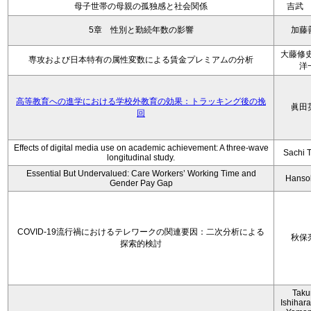
母子世帯の母親の孤独感と社会関係
吉武
5章 性別と勤続年数の影響
加藤
大藤修史
専攻および日本特有の属性変数による賃金プレミアムの分析
洋
高等教育への進学における学校外教育の効果：トラッキング後の挽
眞田
回
Effects of digital media use on academic achievement: A three-wave
Sachi 
longitudinal study.
Essential But Undervalued: Care Workers’ Working Time and
Hanso
Gender Pay Gap
COVID-19流行禍におけるテレワークの関連要因：二次分析による
秋保
探索的検討
Tak
Ishihara