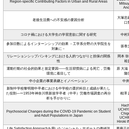
Region-specific Contributing Factors in Urban and Rural Areas
Mitsu
An
大塚忠
老後生活費への不安感の要因分析
口
コロナ禍における大学生の学習意欲に関する研究
中村
参加日数によるインターンシップの効果 －工学系分野の大学院生を
坂巻
対象に－
リレーションシップバンキングにおける人的つながりと担保の関係
岡本 弥
性
裕
運動行動の社会的効果と規定要因――生活習慣病による死亡，労働
原 大滋
環境に着目して
隆
中小企業の事業承継とイノベーション
中
新制中学校黎明期中卒者における中学校の選択科目と成績が果たし
た役割―ー1953年神奈川県新規学卒者（中卒）労働市場調査の再分
相澤 
析を手がかりに
Hach
UCHIY
Psychosocial Changes during the COVID-19 Pandemic on Student
Chig
and Adult Populations in Japan
UCHI
Hiroki
Life Satisfaction Approachを用いたソーシャル・サポートの価値評
要藤正任