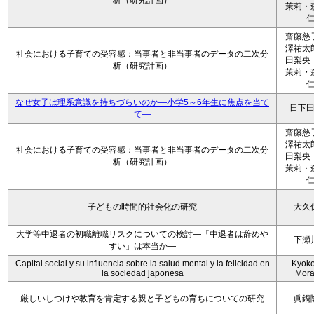
析（研究計画）
茉莉・
齋藤慈
澤祐太
社会における子育ての受容感：当事者と非当事者のデータの二次分
田梨央
析（研究計画）
茉莉・
なぜ女子は理系意識を持ちづらいのか―小学5～6年生に焦点を当て
日下
て―
齋藤慈
澤祐太
社会における子育ての受容感：当事者と非当事者のデータの二次分
田梨央
析（研究計画）
茉莉・
子どもの時間的社会化の研究
大久
大学等中退者の初職離職リスクについての検討―「中退者は辞めや
下瀬
すい」は本当か―
Capital social y su influencia sobre la salud mental y la felicidad en
Kyoko 
la sociedad japonesa
Mora
厳しいしつけや教育を肯定する親と子どもの育ちについての研究
眞鍋