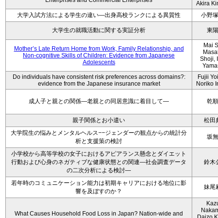
Enterprises and Commercial Enterprises
Akira K
大学入試方法による学生の違い―出身高校ランクによる異質性
小野
大学生の就職活動に関する実証分析
東
Mai S
Mother’s Late Return Home from Work, Family Relationship, and
Masa
Non-cognitive Skills of Children: Evidence from Japanese
Shoji, 
Adolescents
Yama
Do individuals have consistent risk preferences across domains?:
Fujii Yo
evidence from the Japanese insurance market
Noriko 
成人子と親との関係―老親との同居意識に着目して―
乾
親子関係とお小遣い
松田
大学院生の悩みとメンタルヘルス−−ジェンダーの観点からの統計分
坂
析と支援策の検討
小学校から高等学校の女子におけるアピアランス懸念とダイエット
行動および心身のネガティブな健康状態との関連―社会調査データ
鈴木
の二次分析による検討―
若年時のコミュニケーション能力は初期キャリアにおける地位に影
妹尾
響を及ぼすのか？
Kaz
Nakam
What Causes Household Food Loss in Japan? Nation-wide and
Daizo K