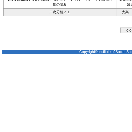
価の試み
篤
二次分析／１
大高
Copyright© Institute of Social Sci