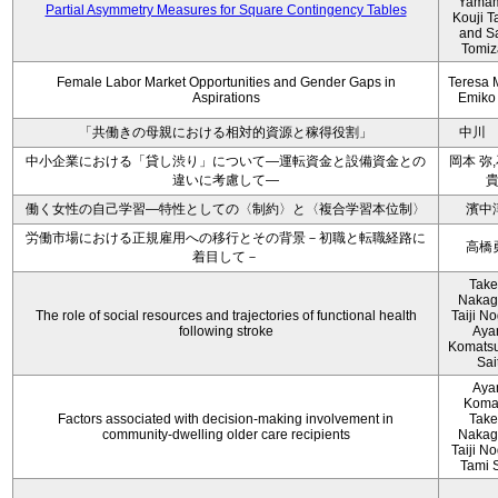
Yamam
Partial Asymmetry Measures for Square Contingency Tables
Kouji T
and S
Tomi
Female Labor Market Opportunities and Gender Gaps in
Teresa 
Aspirations
Emiko
「共働きの母親における相対的資源と稼得役割」
中川
中小企業における「貸し渋り」について―運転資金と設備資金との
岡本 弥
違いに考慮して―
働く女性の自己学習―特性としての〈制約〉と〈複合学習本位制〉
濱中
労働市場における正規雇用への移行とその背景－初職と転職経路に
高橋
着目して－
Take
Nakag
The role of social resources and trajectories of functional health
Taiji No
following stroke
Aya
Komatsu
Sai
Aya
Koma
Factors associated with decision‐making involvement in
Take
community‐dwelling older care recipients
Nakag
Taiji No
Tami 