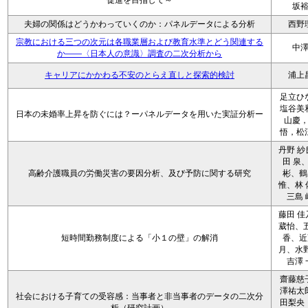
促進を目指して～
坂
夫婦の関係はどうかわっていくのか：パネルデータによる分析
西野
宗教における三つの次元は各職業層および教育水準とどう関連する
中
か――〈日本人の意識〉調査の二次分析から
キャリアにかかわる不安のとらえ直しと探索的検討
浦上
足立ひ
塩谷美
日本の未婚率上昇を防ぐには？ーパネルデータを用いた実証分析ー
山慶
悟，松
丹野 紗
田 泉
高齢介護職員の労働災害の要因分析、及び予防に関する研究
彬、鶴
惟、林 
三島 
藤田 佳
葳怡、五
短時間勤務制度による「小１の壁」の解消
香、近
月、水野
吉澤 
齋藤慈
澤祐太
社会における子育ての受容感：当事者と非当事者のデータの二次分
田梨央