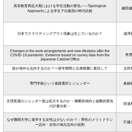
高等教育再拡大期における学生活動の変化——Typological
鎌田
Approachによる学生下位集団の時代比較
日本でクラウディングアウト現象は生じているのか？
成澤
Changes in the work arrangements and new lifestyles after the
李
COVID-19 pandemic: Evidence based on survey data from the
Japanese Cabinet Office
誰が海外を志向するのか？ー留学期間と出身階層に着目して
太田
専門学校という進路選択とジェンダー
眞鍋
文理意識のジェンダー差は拡大するのか －横断的傾向と縦断的変化
田邉
の計量分析－
なぜ難関大学に進学する女性は少ないのか？：男性のメリトクラシ
打越
ー志向・女性の地元志向の役割