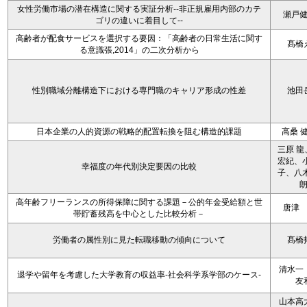
女性労働市場の潜在構造に関する実証分析--非正規雇用内部のカテ
瀬戸
ゴリの違いに着目して--
高齢者が配食サービスを選択する要因：「高齢者の日常生活に関す
髙橋
る意識張,2014」の二次分析から
性別職域分離構造下における専門職のキャリア形成の性差
池田
日本企業の人的資源の戦略的配置転換を阻む構造的課題
高桑 
三原 龍
宏紀、小
幸福度の年代別決定要因の比較
子、八木
高年齢フリーランスの所得保障に関する課題－公的年金受給額と世
唐津
帯貯蓄残高を中心とした比較分析－
労働者の属性別に見た転職移動の傾向について
髙橋
清水一
退学や留年を考慮した大学教育の収益率-社会科学系学部のケース-
友
山本高