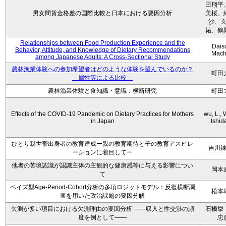
田翔平
男女間賃金格差の国際比較と日本における要因分析
美桜、
沙、
祐、鶴
Relationships between Food Production Experience and the
Dais
Behavior, Attitude, and Knowledge of Dietary Recommendations
Mach
among Japanese Adults: A Cross-Sectional Study
農林漁業体験への参加希望者はどのような体験を望んでいるのか？
町田
－属性等による比較－
農林漁業体験と食知識・意識：横断研究
町田
Effects of the COVID-19 Pandemic on Dietary Practices for Mothers
wu, L., 
in Japan
Ishida
ひとり親世帯出身者の教育達成ー親の教育期待と子の教育アスピレ
吉川
ーションに着目してー
他者の苦境認識が認識主体の主観的な健康感等に与える影響につい
岡本
て
ベイズ型Age-Period-Cohort分析の多項ロジットモデル：反復横断調
松本
査を用いた政治課題の要因分解
欠測が多い項目における欠測理由の要因分析 ——収入と性交渉の頻
石橋挙
度を例として——
忠