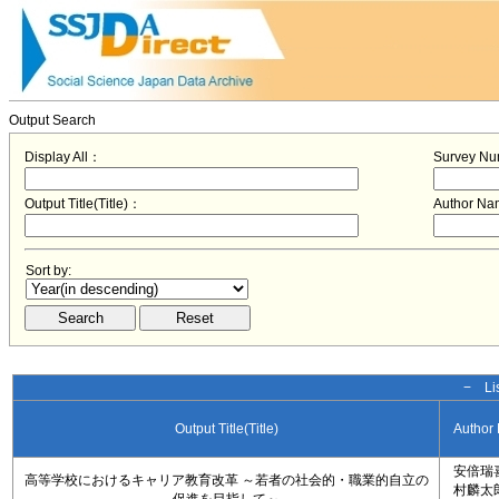
Output Search
Display All：
Survey N
Output Title(Title)：
Author N
Sort by:
− Lis
Output Title(Title)
Author
安倍瑞
高等学校におけるキャリア教育改革 ～若者の社会的・職業的自立の
村麟太