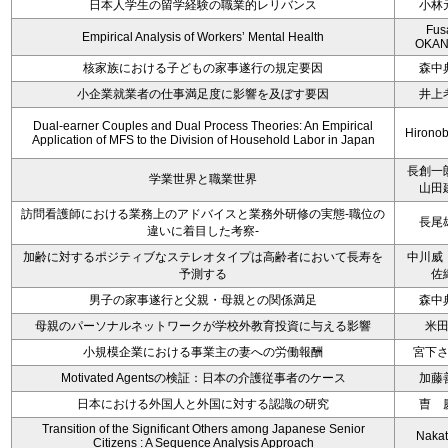
日本人学生の留学経験の職業的レリバンス
小林
Fus
Empirical Analysis of Workers’ Mental Health
OKAN
核家族における子どもの家事遂行の規定要因
森中
小企業就業者の仕事満足度に影響を及ぼす要因
井上
Dual-earner Couples and Dual Process Theories: An Empirical
Hironob
Application of MFS to the Division of Household Labor in Japan
長創一
学業世界と職業世界
山田
訪問看護師における業務上のアドバイスと業務外研修の実態-職位の
長尾
違いに着目した考察-
加齢に対するポジティブなステレオタイプは高齢者において長寿を
中川威
予測する
佐
男子の家事遂行と父親・母親との関係満足
森中
母親のパーソナルネットワークが学校外教育投資に与える影響
米
小規模企業における事業主の妻への労働報酬
宮下
Motivated Agentsの検証：日本の介護従事者のケース
加藤
日本における外国人と外国に対する認識の研究
曺 
Transition of the Significant Others among Japanese Senior
Nakata
Citizens : A Sequence Analysis Approach