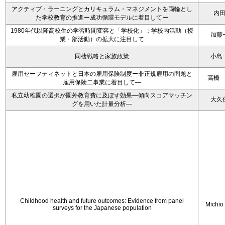
アクティブ・ラーニングとカリキュラム・マネジメントを両輪とし
内
た学校教育の推進ー成功循環モデルに着目してー
1980年代以降高校生の学習時間変容と「学校化」：学校内活動（授
加藤
業・部活動）の拡大に注目して
同棲戦略と家族政策
小島
雇用セーフティネットと日本の雇用保険制度ー非正規雇用の問題と
高橋
雇用保険二事業に着目して―
私立幼稚園の選択が園外教育費に及ぼす効果―傾向スコアマッチン
大久
グを用いた計量分析―
Childhood health and future outcomes: Evidence from panel
Michio
surveys for the Japanese population