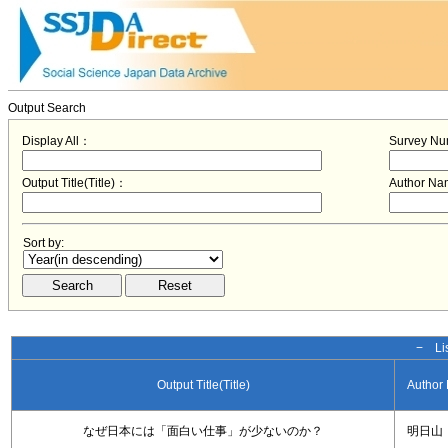
Output Search
Display All：
Survey N
Output Title(Title)：
Author N
Sort by:
− Lis
Output Title(Title)
Author
なぜ日本には「面白い仕事」が少ないのか？
明日山