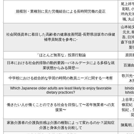
尾上祥平
彩耶, 
規模別・業種別に見た労働組合による長時間労働の是正
坪内天洋
颯, 丸
山本祐文
元太, 
社会関係資本に着目した高齢者の健康改善問題-長野県須坂市の保健
吾, 日
補導員制度を参考に-
森下佳亮
梨
「ほとんど無害な」投票行動論
原田
日本における社会的排除の動的要因―パネルデータによる多様な就
百瀬
業状態からみる障壁―
歌川光
中学校における総合的な学習の時間の教員ニーズに関する一考察
木
Which Japanese older adults are least likely to enjoy favorable
Ishida
dietary practices?
Ishida
上谷草
働きたい人が働くことのできる社会を目指して〜若年無業者への支
條宏紀
援策〜
拓紀，
家族介護者の介護負担感は介護の種類によって変わるのか？認知症
陳鳳明,
介護と身体介護を比較して