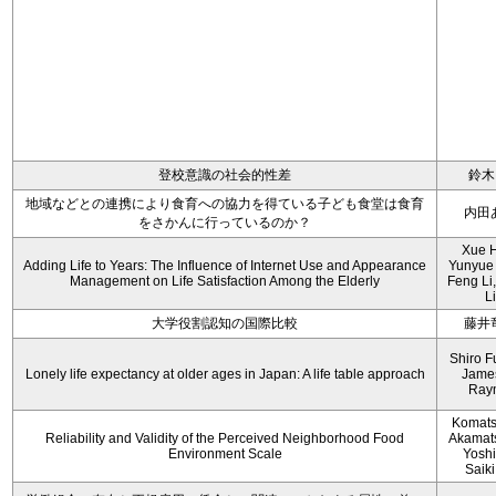
登校意識の社会的性差
鈴木
地域などとの連携により食育への協力を得ている子ども食堂は食育
内田
をさかんに行っているのか？
Xue 
Adding Life to Years: The Influence of Internet Use and Appearance
Yunyue
Management on Life Satisfaction Among the Elderly
Feng Li
Li
大学役割認知の国際比較
藤井
Shiro F
Lonely life expectancy at older ages in Japan: A life table approach
Jame
Ray
Komats
Reliability and Validity of the Perceived Neighborhood Food
Akamats
Environment Scale
Yoshii
Saiki