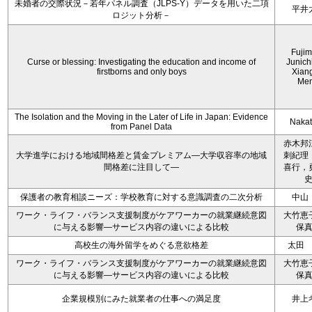
未婚者の交際状況－若年パネル調査（JLPS-Y）データを用いた二項
平井
ロジット分析－
Fujim
Curse or blessing: Investigating the education and income of
Junich
firstborns and only boys
Xian
Me
The Isolation and the Moving in the Later of Life in Japan: Evidence
Nakata
from Panel Data
赤木邦
大学進学における地域間格差と賃金プレミアム―大学収容率の地域
刺紀理
間格差に注目して―
喜行，
保護者の教育相談ニーズ：学校教育に対する意識調査の二次分析
中山
ワーク・ライフ・バランス支援制度がケアワーカーの就業継続意図
大竹恵
に与える影響―サービス内容の違いによる比較
保
高校生の海外留学をめぐる意欲格差
太田
ワーク・ライフ・バランス支援制度がケアワーカーの就業継続意図
大竹恵
に与える影響―サービス内容の違いによる比較
保
企業規模別にみた就業者の仕事への満足度
井上