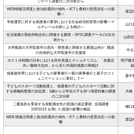
ンケート調査の二次分析から
WEB情報活用度と政治的選択の傾向 ―ICTと農村の意思決定への影
渡辺
響―
学校運営に対する保護者の要望における社会経済的背景の影響―マ
山口
ルチレベル分析による検討―
生活保護の受給抑制志向に関連する要因－SPSC調査データの2次分
山田
析から－
大学職員の大学院進学の意向・障害感と関係する要因は何か : 職員
中元
の自発的な大学院進学の支援策
ポスト冷戦期の日本における対外意識とナショナリズム : 「友愛志
明戸隆浩
向／敵味方志向」から見た外国好感度の再検討
核家族世帯における子どもの家事遂行ー親の家事遂行と親子のコミ
森中
ュニケーションに着目してー
子どものスポーツ活動頻度と、保護者の子どものスポーツ活動に対
する積極的態度の決定因：3歳から小学生の子を持つ母親対象の調査
大橋
の二次分析
二重負担を受容する有配偶女性の意識の規定要因 : 全国調査
樋口
SSP2015 を用いた資源の影響の検証
WEB 情報活用度と政治的選択の傾向：ICT と農村の意思決定への影
渡辺
響