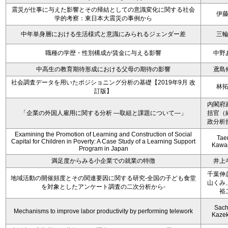
震災が仕事に与えた影響とその帰結としての意識変化に関する社会
伊
学的考察：東日本大震災の事例から
中年単身層における生活様式と意識にみられるジェンダー差
三
職種の学歴・性別構成が賃金に与える影響
中野
中高生の教育期待形成における父母の期待の影響
鳶島
社会調査データを用いたポジショニング分析の基礎【2019年9月 改
林
訂版】
内閣府
「企業の外国人雇用に関する分析 ―取組と課題について―」
括官（
政分析
Examining the Promotion of Learning and Construction of Social
Tae
Capital for Children in Poverty: A Case Study of a Learning Support
Kawa
Program in Japan
満足度からみる小企業での就業の特徴
井上
千葉伸
地域活動の開催頻度とその関連要因に関する研究-全国の子ども食堂
山くみ
を対象としたアンケート調査の二次分析から-
裕
Sach
Mechanisms to improve labor productivity by performing telework
Kaze