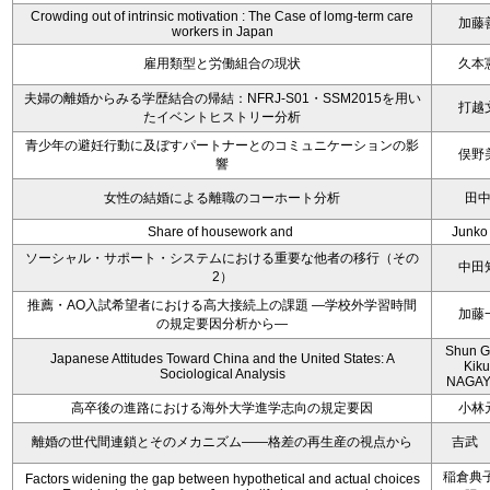
Crowding out of intrinsic motivation : The Case of lomg-term care
加藤
workers in Japan
雇用類型と労働組合の現状
久本
夫婦の離婚からみる学歴結合の帰結：NFRJ-S01・SSM2015を用い
打越
たイベントヒストリー分析
青少年の避妊行動に及ぼすパートナーとのコミュニケーションの影
俣野
響
女性の結婚による離職のコーホート分析
田
Share of housework and
Junko
ソーシャル・サポート・システムにおける重要な他者の移行（その
中田
2）
推薦・AO入試希望者における高大接続上の課題 ―学校外学習時間
加藤
の規定要因分析から―
Shun 
Japanese Attitudes Toward China and the United States: A
Kik
Sociological Analysis
NAGAY
高卒後の進路における海外大学進学志向の規定要因
小林
離婚の世代間連鎖とそのメカニズム――格差の再生産の視点から
吉武
稲倉典子
Factors widening the gap between hypothetical and actual choices