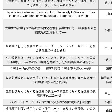
労働組合の存在と正規雇用の賃金との関連ーーかたよる属性、差の
鈴木
つく賃金カーブ、広がる年齢内格差
Japanese Graduates' Transition form University to Work and Their
川
Income: A Comparison with Australia, Indonesia, and Vietnam
大学生の留学志向の形成に関する教育社会学的研究──社会的要因と
小林
職業達成に着目して──
高齢期における社会的ネットワーク――ソーシャル・サポートと社
中田
会的孤立の構造と変動
小学校教師は生活科の授業をどのように教えているのか？：全国公
鈴木
立小学校1・2年生の担任教師を対象にした質問紙調査の分析から
弁護士分布の評価指標――顧客類型別弁護士率を用いた検証
濱
介護報酬改定の介護市場における影響ー介護事業者の在宅介護サー
嶋田竜太
ビス供給行動への効果分析ー
麻
教育相談対応に対する保護者の意識—学校教育に対する保護者の意
中山
識調査の二次分析—
ペアレントクラシー時代における親の幼稚園選択の形成要因
小林
技能実習制度の活用と企業内雇用ポートフォリオの国際化：企業ア
山