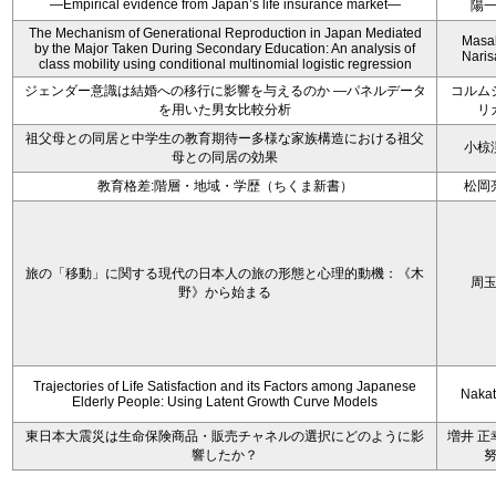
—Empirical evidence from Japan’s life insurance market—
陽
The Mechanism of Generational Reproduction in Japan Mediated
Masa
by the Major Taken During Secondary Education: An analysis of
Nari
class mobility using conditional multinomial logistic regression
ジェンダー意識は結婚への移行に影響を与えるのか ―パネルデータ
コルム
を用いた男女比較分析
リ
祖父母との同居と中学生の教育期待ー多様な家族構造における祖父
小椋
母との同居の効果
教育格差:階層・地域・学歴（ちくま新書）
松岡
旅の「移動」に関する現代の日本人の旅の形態と心理的動機：《木
周
野》から始まる
Trajectories of Life Satisfaction and its Factors among Japanese
Nakata
Elderly People: Using Latent Growth Curve Models
東日本大震災は生命保険商品・販売チャネルの選択にどのように影
増井 正
響したか？