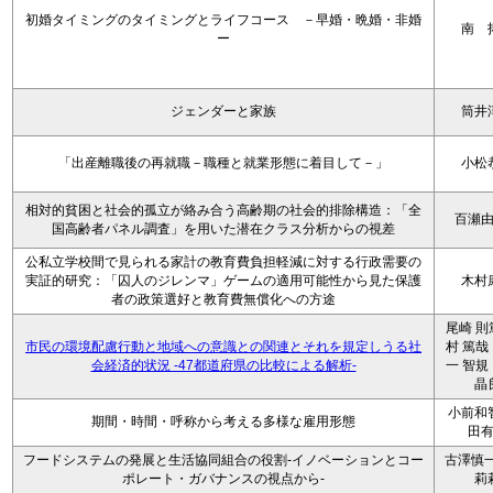
初婚タイミングのタイミングとライフコース －早婚・晩婚・非婚
南 
ー
ジェンダーと家族
筒井
「出産離職後の再就職－職種と就業形態に着目して－」
小松
相対的貧困と社会的孤立が絡み合う高齢期の社会的排除構造：「全
百瀬
国高齢者パネル調査」を用いた潜在クラス分析からの視差
公私立学校間で見られる家計の教育費負担軽減に対する行政需要の
実証的研究：「囚人のジレンマ」ゲームの適用可能性から見た保護
木村
者の政策選好と教育費無償化への方途
尾崎 則
市民の環境配慮行動と地域への意識との関連とそれを規定しうる社
村 篤哉
会経済的状況 -47都道府県の比較による解析-
一 智規
晶
小前和
期間・時間・呼称から考える多様な雇用形態
田
フードシステムの発展と生活協同組合の役割-イノベーションとコー
古澤慎一
ポレート・ガバナンスの視点から-
莉