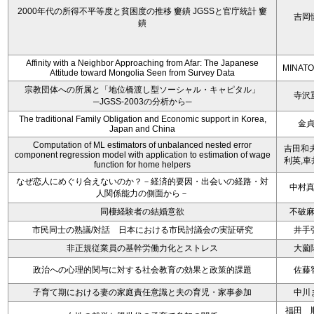
2000年代の所得不平等度と貧困度の推移 窶鐀 JGSSと官庁統計 窶
吉岡
鐀
Affinity with a Neighbor Approaching from Afar: The Japanese
MINATO
Attitude toward Mongolia Seen from Survey Data
宗教団体への所属と「地位橋渡し型ソーシャル・キャピタル」
寺沢
─JGSS-2003の分析から─
The traditional Family Obligation and Economic support in Korea,
金
Japan and China
Computation of ML estimators of unbalanced nested error
吉田和夫
component regression model with application to estimation of wage
利英,車
function for home helpers
なぜ恋人にめぐり合えないのか？－経済的要因・出会いの経路・対
中村
人関係能力の側面から－
同棲経験者の結婚意欲
不破
市民同士の熟議/対話 日本における市民討議会の実証研究
井手
非正規従業員の基幹労働力化とストレス
大薗
政治への心理的関与に対する社会教育の効果と政策的課題
佐藤
子育て期における妻の家庭責任意識と夫の育児・家事参加
中川
福田 