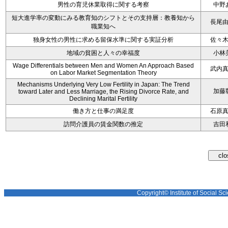
男性の育児休業取得に関する考察
中野
短大進学率の変動にみる教育知のシフトとその支持層：教養知から
長尾
職業知へ
独身女性の男性に求める留保水準に関する実証分析
佐々
地域の貧困と人々の幸福度
小林
Wage Differentials between Men and Women An Approach Based
武内
on Labor Market Segmentation Theory
Mechanisms Underlying Very Low Fertility in Japan: The Trend
加藤
toward Later and Less Marriage, the Rising Divorce Rate, and
Declining Marital Fertility
働き方と仕事の満足度
石原
訪問介護員の賃金関数の推定
吉田
Copyright© Institute of Social Sci