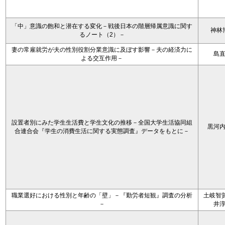
「中」意識の飽和と潜在する変化－戦後日本の階層帰属意識に関す
神林
るノート（2）－
妻の常雇就労が夫の性別役割分業意識に及ぼす影響－夫の経済力に
島
よる交互作用－
設置者別にみた学生生活費と学生文化の推移－全国大学生活協同組
黒河
合連合会『学生の消費生活に関する実態調査』データをもとに－
職業選好における性別と年齢の「壁」－『勤労者短観』調査の分析
土岐智賀
－
井