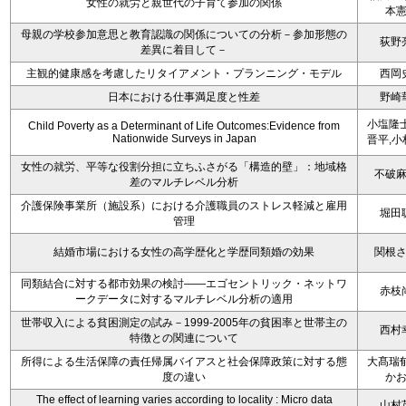
女性の就労と親世代の子育て参加の関係
本
母親の学校参加意思と教育認識の関係についての分析－参加形態の
荻野
差異に着目して－
主観的健康感を考慮したリタイアメント・プランニング・モデル
西岡
日本における仕事満足度と性差
野崎
小塩隆士
Child Poverty as a Determinant of Life Outcomes:Evidence from
Nationwide Surveys in Japan
晋平,小
女性の就労、平等な役割分担に立ちふさがる「構造的壁」：地域格
不破
差のマルチレベル分析
介護保険事業所（施設系）における介護職員のストレス軽減と雇用
堀田
管理
結婚市場における女性の高学歴化と学歴同類婚の効果
関根
同類結合に対する都市効果の検討――エゴセントリック・ネットワ
赤枝
ークデータに対するマルチレベル分析の適用
世帯収入による貧困測定の試み－1999-2005年の貧困率と世帯主の
西村
特徴との関連について
所得による生活保障の責任帰属バイアスと社会保障政策に対する態
大髙瑞郁
度の違い
か
The effect of learning varies according to locality : Micro data
山村