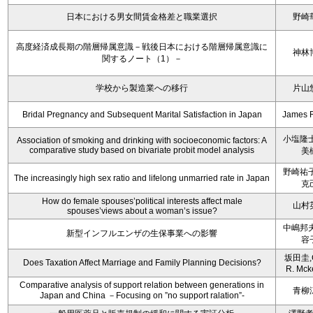
日本における男女間賃金格差と職業選択
野崎
高度経済成長期の階層帰属意識－戦後日本における階層帰属意識に
神林
関するノート（1）－
学校から製造業への移行
片山
Bridal Pregnancy and Subsequent Marital Satisfaction in Japan
James 
小塩隆士
Association of smoking and drinking with socioeconomic factors: A
comparative study based on bivariate probit model analysis
美
野崎祐子
The increasingly high sex ratio and lifelong unmarried rate in Japan
克
How do female spouses’political interests affect male
山村
spouses’views about a woman’s issue?
中嶋邦夫
新型インフルエンザの生保事業への影響
容
坂田圭,C
Does Taxation Affect Marriage and Family Planning Decisions?
R. Mck
Comparative analysis of support relation between generations in
青柳
Japan and China －Focusing on ”no support ralation”-