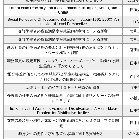
一般用医薬品と販売規制の緩和に関する実証分析
澤野
Parent-child Proximity and its Determinants in Japan, Korea, and
田渕
China
Social Policy and Childbearing Behavior in Japan(1961-2003)- An
Li 
Individual Level Perspective
介護労働者の職務満足度が就業継続意向に与える影響
大和
介護労働者の職務満足度が就業継続意向に与える影響
大和
新入社員の仕事満足度の要因分析－役割移行後の適応に対するネッ
宮田
トワーク構造の影響－
職務満足の規定要因－フレデリック・ハーズバーグの「動機づけ衛
田中
生理論」を手がかりとして－
"配分格差評価としての領域別不公平感の規定構造－機会認知を介し
白川
た社会階層との因果関係－"
団体リーダーのイデオロギーと利益の組織化
竹中
介護職の仕事の満足度と離職意向－介護福祉士資格とサービス類型
小檜
に注目して－
The Family and Women’s Economic Disadvantage: A Micro-Macro
田中
Problem for Distributive Justice
女性の経済的不利益と家族－分配的正義におけるミクロ・マクロ問
田中
題－
独身女性の男性に求める留保水準に関する実証分析
佐々