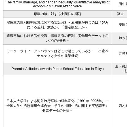
The family, marriage, and gender inequality: quantitative analysis of
田中
economic situation after divorce
母親の娘に対する支配性の問題
冨吉
雇用主の性別役割意識に関する実証分析－雇用主が持つのは「好み
安田
による差別」意識か、「固定観念」か－
組織再編における労使交渉・情報共有の役割－労働組合データを用
鈴木
いた実証分析－
ワーク・ライフ・アンバランスはどこで起こっているか――出産ペ
野崎
ナルティと女性の就業継続
山下絢,
Parental Attitudes towards Public School Education in Tokyo
日本人大学生による海外旅行経験の経年変化（1991年-2005年）－
全国大学生活協同組合連合会「学生の消費生活に関する実態調査」
西村
個票データの分析－