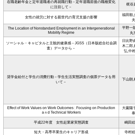
在職老齢年金と定年退職者の再就職行動－定年退職前後の職種変化
梶谷
に注目して－
福田順,
女性の就労に対する親世代の育児支援の影響
平野一朗
The Location of Nonstandard Employment in an Intergenerational
Mobility Regime
丸
日比野由
ソーシャル・キャピタルと主観的健康感－JGSS（日本版総合社会調
木二郎,
査）データから－
弘,中
奨学金給付と学生の消費行動－学生生活実態調査の個票データを用
下山朗,
いて－
Effect of Work Values on Work Outcomes : Focusing on Production
大薗陽子
aｎd Technical Workers
平成22年度 女性起業家実態調査
嶋田
短大・高専卒業生のキャリア形成
寺村