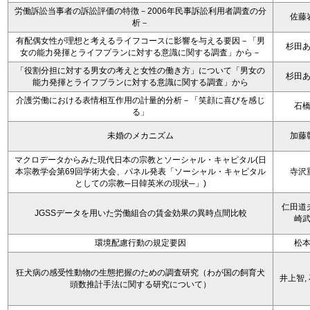
労働訴訟当事者の訴訟評価の特徴－2006年民事訴訟利用者調査の分
佐藤
析－
有配偶女性が理想と考えるライフコースに影響を与える要因－「男
杉田
女の能力発揮とライフプランに対する意識に関する調査」から－
「役割分担に対する男女の考えと女性の働き方」について「男女の
杉田
能力発揮とライフブランに対する意識に関する調査」から
介護労働における表情相互作用の計量的分析－「笑顔に喜びを感じ
石
る」
未婚のメカニズム
加藤
マクロデータからみた現代日本の宗教とソーシャル・キャピタル(日
本宗教学会第69回学術大会、パネル発表「ソーシャル・キャピタル
寺沢
としての宗教─日韓英米の現状─」)
仁田道
JGSSデータを用いた労働組合の賃金効果の異時点間比較
崎
環境配慮行動の規定要因
松
狂犬病の感受性動物の生態把握のための調査研究（わが国の飼育犬
井上智,
頭数推計手法に関する研究について）