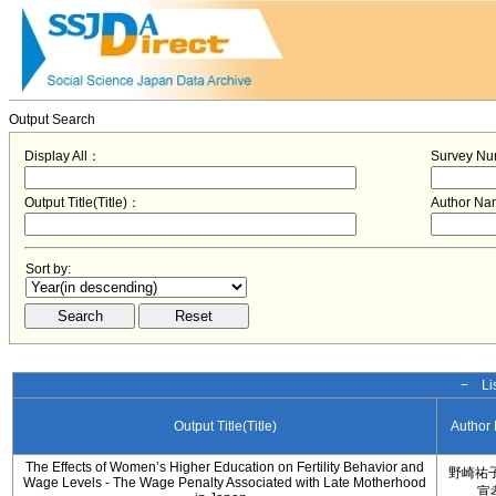
Output Search
Display All：
Survey N
Output Title(Title)：
Author N
Sort by:
− Lis
Output Title(Title)
Author
The Effects of Women’s Higher Education on Fertility Behavior and
野崎祐子
Wage Levels - The Wage Penalty Associated with Late Motherhood
宣