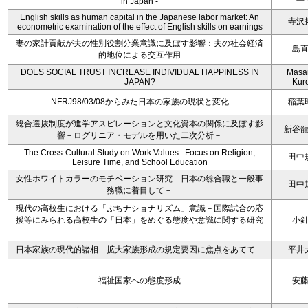
in Japan -
English skills as human capital in the Japanese labor market: An
寺沢
econometric examination of the effect of English skills on earnings
妻の家計貢献が夫の性別役割分業意識に及ぼす影響：夫の社会経済
島
的地位による交互作用
DOES SOCIAL TRUST INCREASE INDIVIDUAL HAPPINESS IN
Masa
JAPAN?
Kur
NFRJ98/03/08からみた日本の家族の現状と変化
稲葉
総合選抜制度が進学アスピレーションと文化資本の関係に及ぼす影
新谷
響－ログリニア・モデルを用いた二次分析－
The Cross-Cultural Study on Work Values : Focus on Religion,
田中
Leisure Time, and School Education
女性ホワイトカラーのモチベーション研究－日本の総合職と一般事
田中
務職に着目して－
現代の高校生における「ぷちナショナリズム」意識－国際試合の応
援等にみられる高校生の「日本」をめぐる態度や意識に関する研究
小
－
日本家族の現代的諸相－拡大家族形成の規定要因に焦点をあてて－
平井
福祉国家への態度形成
安