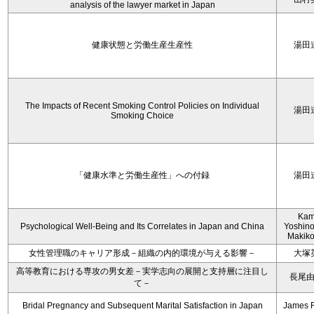
analysis of the lawyer market in Japan
健康状態と労働生産生産性
湯田
The Impacts of Recent Smoking Control Policies on Individual
湯田
Smoking Choice
「健康水準と労働生産性」への付録
湯田
Kam
Psychological Well-Being and Its Correlates in Japan and China
Yoshino
Makiko
女性管理職のキャリア形成－組織の内的環境が与える影響－
大塚
高等教育における専攻の男女差－実学志向の展開と支持層に注目し
長尾
て－
Bridal Pregnancy and Subsequent Marital Satisfaction in Japan
James 