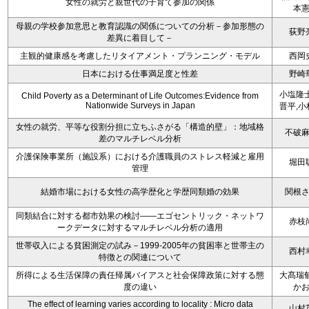
女性の就労と親世代の子育て参加の関係
本
母親の学校参加意思と教育認識の関係についての分析－参加形態の
荻野
差異に着目して－
主観的健康感を考慮したリタイアメント・プランニング・モデル
西岡
日本における仕事満足度と性差
野崎
小塩隆士
Child Poverty as a Determinant of Life Outcomes:Evidence from
Nationwide Surveys in Japan
晋平,小
女性の就労、平等な役割分担に立ちふさがる「構造的壁」：地域格
不破
差のマルチレベル分析
介護保険事業所（施設系）における介護職員のストレス軽減と雇用
堀田
管理
結婚市場における女性の高学歴化と学歴同類婚の効果
関根
同類結合に対する都市効果の検討――エゴセントリック・ネットワ
赤枝
ークデータに対するマルチレベル分析の適用
世帯収入による貧困測定の試み－1999-2005年の貧困率と世帯主の
西村
特徴との関連について
所得による生活保障の責任帰属バイアスと社会保障政策に対する態
大髙瑞郁
度の違い
か
The effect of learning varies according to locality : Micro data
山村