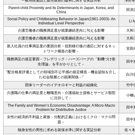
一般用医薬品と販売規制の緩和に関する実証分析
澤野
Parent-child Proximity and its Determinants in Japan, Korea, and
田渕
China
Social Policy and Childbearing Behavior in Japan(1961-2003)- An
Li 
Individual Level Perspective
介護労働者の職務満足度が就業継続意向に与える影響
大和
介護労働者の職務満足度が就業継続意向に与える影響
大和
新入社員の仕事満足度の要因分析－役割移行後の適応に対するネッ
宮田
トワーク構造の影響－
職務満足の規定要因－フレデリック・ハーズバーグの「動機づけ衛
田中
生理論」を手がかりとして－
"配分格差評価としての領域別不公平感の規定構造－機会認知を介し
白川
た社会階層との因果関係－"
団体リーダーのイデオロギーと利益の組織化
竹中
介護職の仕事の満足度と離職意向－介護福祉士資格とサービス類型
小檜
に注目して－
The Family and Women’s Economic Disadvantage: A Micro-Macro
田中
Problem for Distributive Justice
女性の経済的不利益と家族－分配的正義におけるミクロ・マクロ問
田中
題－
独身女性の男性に求める留保水準に関する実証分析
佐々