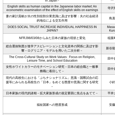
in Japan -
English skills as human capital in the Japanese labor market: An
寺沢
econometric examination of the effect of English skills on earnings
妻の家計貢献が夫の性別役割分業意識に及ぼす影響：夫の社会経済
島
的地位による交互作用
DOES SOCIAL TRUST INCREASE INDIVIDUAL HAPPINESS IN
Masa
JAPAN?
Kur
NFRJ98/03/08からみた日本の家族の現状と変化
稲葉
総合選抜制度が進学アスピレーションと文化資本の関係に及ぼす影
新谷
響－ログリニア・モデルを用いた二次分析－
The Cross-Cultural Study on Work Values : Focus on Religion,
田中
Leisure Time, and School Education
女性ホワイトカラーのモチベーション研究－日本の総合職と一般事
田中
務職に着目して－
現代の高校生における「ぷちナショナリズム」意識－国際試合の応
援等にみられる高校生の「日本」をめぐる態度や意識に関する研究
小
－
日本家族の現代的諸相－拡大家族形成の規定要因に焦点をあてて－
平井
福祉国家への態度形成
安