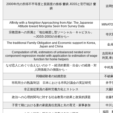
2000年代の所得不平等度と貧困度の推移 窶鐀 JGSSと官庁統計 窶
吉岡
鐀
Affinity with a Neighbor Approaching from Afar: The Japanese
MINATO
Attitude toward Mongolia Seen from Survey Data
宗教団体への所属と「地位橋渡し型ソーシャル・キャピタル」
寺沢
─JGSS-2003の分析から─
The traditional Family Obligation and Economic support in Korea,
金
Japan and China
Computation of ML estimators of unbalanced nested error
吉田和夫
component regression model with application to estimation of wage
利英,車
function for home helpers
なぜ恋人にめぐり合えないのか？－経済的要因・出会いの経路・対
中村
人関係能力の側面から－
同棲経験者の結婚意欲
不破
市民同士の熟議/対話 日本における市民討議会の実証研究
井手
非正規従業員の基幹労働力化とストレス
大薗
政治への心理的関与に対する社会教育の効果と政策的課題
佐藤
子育て期における妻の家庭責任意識と夫の育児・家事参加
中川
福田 