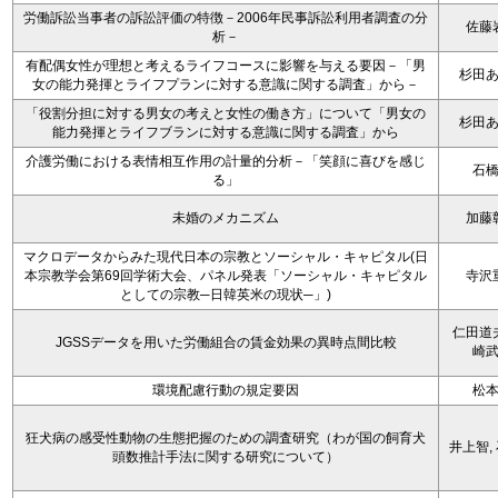
労働訴訟当事者の訴訟評価の特徴－2006年民事訴訟利用者調査の分
佐藤
析－
有配偶女性が理想と考えるライフコースに影響を与える要因－「男
杉田
女の能力発揮とライフプランに対する意識に関する調査」から－
「役割分担に対する男女の考えと女性の働き方」について「男女の
杉田
能力発揮とライフブランに対する意識に関する調査」から
介護労働における表情相互作用の計量的分析－「笑顔に喜びを感じ
石
る」
未婚のメカニズム
加藤
マクロデータからみた現代日本の宗教とソーシャル・キャピタル(日
本宗教学会第69回学術大会、パネル発表「ソーシャル・キャピタル
寺沢
としての宗教─日韓英米の現状─」)
仁田道
JGSSデータを用いた労働組合の賃金効果の異時点間比較
崎
環境配慮行動の規定要因
松
狂犬病の感受性動物の生態把握のための調査研究（わが国の飼育犬
井上智,
頭数推計手法に関する研究について）