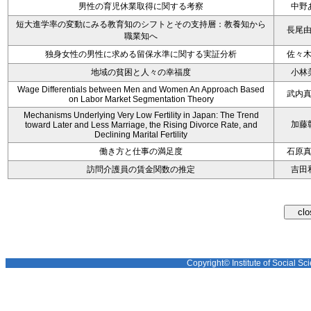
男性の育児休業取得に関する考察
中野
短大進学率の変動にみる教育知のシフトとその支持層：教養知から
長尾
職業知へ
独身女性の男性に求める留保水準に関する実証分析
佐々
地域の貧困と人々の幸福度
小林
Wage Differentials between Men and Women An Approach Based
武内
on Labor Market Segmentation Theory
Mechanisms Underlying Very Low Fertility in Japan: The Trend
加藤
toward Later and Less Marriage, the Rising Divorce Rate, and
Declining Marital Fertility
働き方と仕事の満足度
石原
訪問介護員の賃金関数の推定
吉田
Copyright© Institute of Social Sci