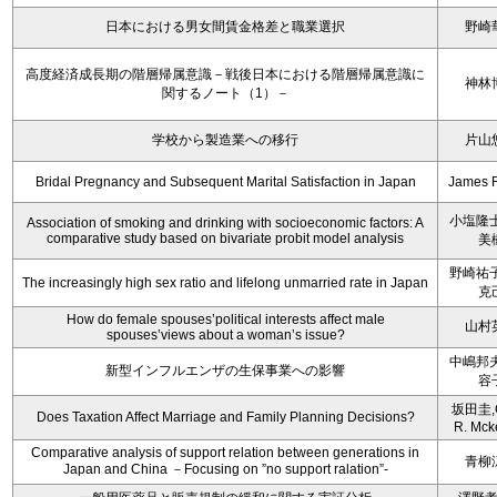
日本における男女間賃金格差と職業選択
野崎
高度経済成長期の階層帰属意識－戦後日本における階層帰属意識に
神林
関するノート（1）－
学校から製造業への移行
片山
Bridal Pregnancy and Subsequent Marital Satisfaction in Japan
James 
小塩隆士
Association of smoking and drinking with socioeconomic factors: A
comparative study based on bivariate probit model analysis
美
野崎祐子
The increasingly high sex ratio and lifelong unmarried rate in Japan
克
How do female spouses’political interests affect male
山村
spouses’views about a woman’s issue?
中嶋邦夫
新型インフルエンザの生保事業への影響
容
坂田圭,C
Does Taxation Affect Marriage and Family Planning Decisions?
R. Mck
Comparative analysis of support relation between generations in
青柳
Japan and China －Focusing on ”no support ralation”-