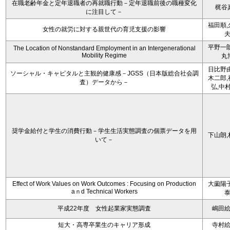
在職老齢年金と定年退職者の再就職行動－定年退職前後の職種変化
梶谷
に注目して－
福田順,
女性の就労に対する親世代の育児支援の影響
平野一朗
The Location of Nonstandard Employment in an Intergenerational
Mobility Regime
丸
日比野由
ソーシャル・キャピタルと主観的健康感－JGSS（日本版総合社会調
木二郎,
査）データから－
弘,中
奨学金給付と学生の消費行動－学生生活実態調査の個票データを用
下山朗,
いて－
Effect of Work Values on Work Outcomes : Focusing on Production
大薗陽子
aｎd Technical Workers
平成22年度 女性起業家実態調査
嶋田
短大・高専卒業生のキャリア形成
寺村