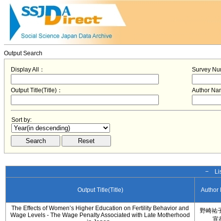
Output Search
Display All：
Survey N
Output Title(Title)：
Author N
Sort by:
− Lis
Output Title(Title)
Author
The Effects of Women’s Higher Education on Fertility Behavior and
野崎祐子
Wage Levels - The Wage Penalty Associated with Late Motherhood
宣