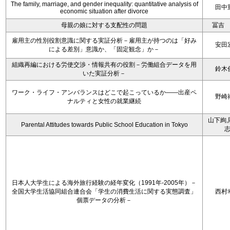
The family, marriage, and gender inequality: quantitative analysis of
田中
economic situation after divorce
母親の娘に対する支配性の問題
冨吉
雇用主の性別役割意識に関する実証分析－雇用主が持つのは「好み
安田
による差別」意識か、「固定観念」か－
組織再編における労使交渉・情報共有の役割－労働組合データを用
鈴木
いた実証分析－
ワーク・ライフ・アンバランスはどこで起こっているか――出産ペ
野崎
ナルティと女性の就業継続
山下絢,
Parental Attitudes towards Public School Education in Tokyo
日本人大学生による海外旅行経験の経年変化（1991年-2005年）－
全国大学生活協同組合連合会「学生の消費生活に関する実態調査」
西村
個票データの分析－