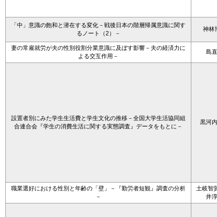
「中」意識の飽和と潜在する変化－戦後日本の階層帰属意識に関す
神林
るノート（2）－
妻の常雇就労が夫の性別役割分業意識に及ぼす影響－夫の経済力に
島
よる交互作用－
設置者別にみた学生生活費と学生文化の推移－全国大学生活協同組
黒河
合連合会『学生の消費生活に関する実態調査』データをもとに－
職業選好における性別と年齢の「壁」－『勤労者短観』調査の分析
土岐智賀
－
井