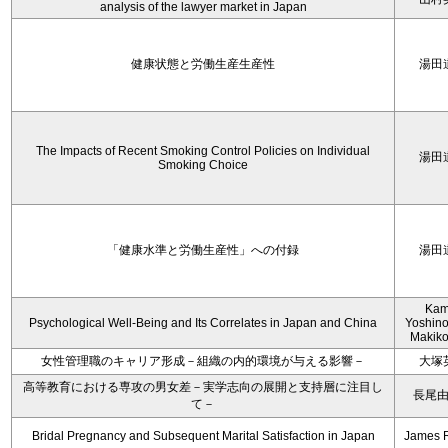
analysis of the lawyer market in Japan
健康状態と労働生産生産性
湯田
The Impacts of Recent Smoking Control Policies on Individual
湯田
Smoking Choice
「健康水準と労働生産性」への付録
湯田
Kam
Psychological Well-Being and Its Correlates in Japan and China
Yoshino
Makiko
女性管理職のキャリア形成－組織の内的環境が与える影響－
大塚
高等教育における専攻の男女差－実学志向の展開と支持層に注目し
長尾
て－
Bridal Pregnancy and Subsequent Marital Satisfaction in Japan
James 