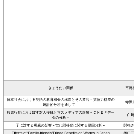
きょうだい関係
平尾
日本社会における英語の教育機会の構造とその変容－英語力格差の
寺沢
統計的分析を通して－
投票行動におよぼす対人接触とマスメディアの影響－ＣＮＥＰデー
白
タの分析－
子に対する母親の影響－世代間移動に関する要因分析－
関根
Effects of ‘Family-friendly’Fringe Benefits on Wages in Japan
橋口