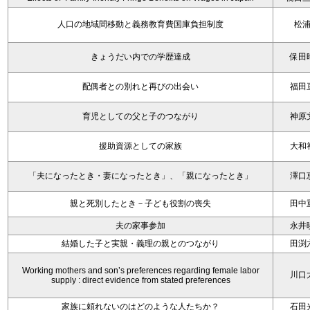
人口の地域間移動と義務教育費国庫負担制度
松
きょうだい内での学歴達成
保田
配偶者との別れと再びの出会い
福田
育児としての父と子のつながり
神原
援助資源としての家族
大和
「夫になったとき・妻になったとき」、「親になったとき」
澤口
親と死別したとき－子ども役割の喪失
田中
夫の家事参加
永井
結婚した子と実親・義理の親とのつながり
田渕
Working mothers and son’s preferences regarding female labor
川口
supply : direct evidence from stated preferences
家族に頼れないのはどのような人たちか？
石田