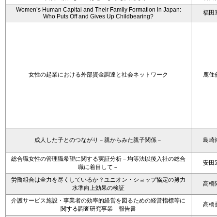
Women’s Human Capital and Their Family Formation in Japan:
福田
Who Puts Off and Gives Up Childbearing?
女性の起業における外部資金調達と社会ネットワーク
鹿住
成人した子とのつながり－親からみた親子関係－
島崎
総合職女性の管理職希望に関する実証分析－均等法以後入社の総合
安田
職に着目して－
労働組合は全力を尽くしているか？ユニオン・ショップ協定の努力
高橋
水準向上効果の検証
介護サービス施設・事業者の効率的経営を図るための経営指標等に
高橋
関する調査研究事業 報告書