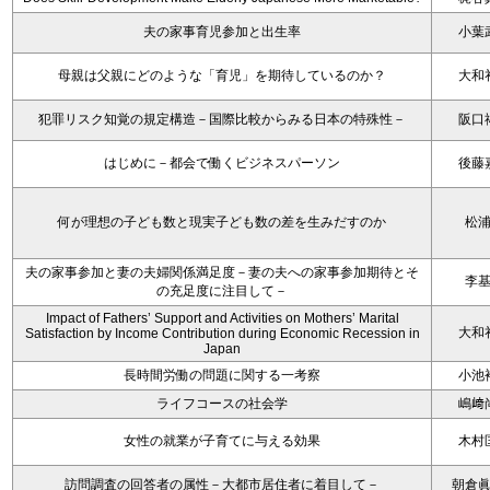
夫の家事育児参加と出生率
小葉
母親は父親にどのような「育児」を期待しているのか？
大和
犯罪リスク知覚の規定構造－国際比較からみる日本の特殊性－
阪口
はじめに－都会で働くビジネスパーソン
後藤
何が理想の子ども数と現実子ども数の差を生みだすのか
松
夫の家事参加と妻の夫婦関係満足度－妻の夫への家事参加期待とそ
李
の充足度に注目して－
Impact of Fathers’ Support and Activities on Mothers’ Marital
大和
Satisfaction by Income Contribution during Economic Recession in
Japan
長時間労働の問題に関する一考察
小池
ライフコースの社会学
嶋﨑
女性の就業が子育てに与える効果
木村
訪問調査の回答者の属性－大都市居住者に着目して－
朝倉