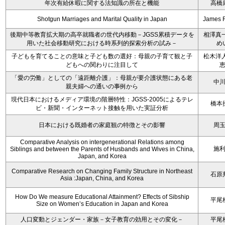
年次有給休暇に関する法知識の所在と機能
高橋
Shotgun Marriages and Marital Quality in Japan
James 
後期中等教育拡大期の高卒就職者の世代内移動－JGSS累積データを
相澤真一
用いた社会移動研究における時系列的探索分析の試み－
め
子どもを育てることの意味と子ども数の選好：母親の子育て観と子
松木洋人
どもへの関わりに注目して
「愛の労働」としての「遠距離介護」：母親が要介護状態にある老
中
親夫婦への通いの事例から
現代日本におけるメディア環境の階層特性：JGSS-2005によるテレ
橋本
ビ・新聞・インターネット接触を用いた実証分析
日本における既婚者の家庭観の特徴とその影響
周
Comparative Analysis on intergenerational Relations among
施
Siblings and between the Parents of Husbands and Wives in China,
Japan, and Korea
Comparative Research on Changing Family Structure in Northeast
石原
Asia :Japan, China, and Korea
How Do We measure Educational Attainment? Effects of Sibship
平尾
Size on Women’s Education in Japan and Korea
人口変動とジェンダー・家族－女子教育の効用とその変化－
平尾