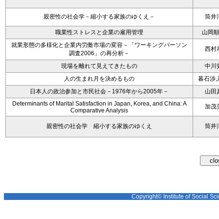
親密性の社会学－縮小する家族のゆくえ－
筒井
職業性ストレスと企業の雇用管理
山岡
就業形態の多様化と企業内労働市場の変容－「ワーキングパーソン
西村
調査2006」の再分析－
現場を離れて見えてきたもの
中川
人の生まれ月を決めるもの
暮石渉,
日本人の政治参加と市民社会－1976年から2005年－
山田
Determinants of Marital Satisfaction in Japan, Korea, and China: A
加茂
Comparative Analysis
親密性の社会学 縮小する家族のゆくえ
筒井
Copyright© Institute of Social Sci