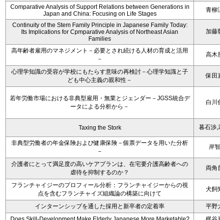
Comparative Analysis of Support Relations between Generations in
青柳
Japan and China: Focusing on Life Stages
Continuity of the Stem Family Principle in Japanese Family Today:
加藤
Its Implications for Cpmparative Analysis of Northeast Asian
Families
高年齢者雇用のマネジメント－必要とされ続ける人材の育成と活用
高木
－
心理学知識の受容が学校にもたらす意味の再検討－心理学知識と子
保田
ども中心主義の親和性－
若年労働市場における非典型雇用・無業とジェンダー－JGSS統合デ
白川
ータによる分析から－
暮石渉,
Taxing the Stork
非典型労働者の年金保険および健康保険－個票データを用いた分析
岸
－
介護者にとって満足度の高いケアプランは、在宅要介護高齢者への
両角
虐待を抑制するのか？
フランチャイジーのプロフィール分析：フランチャイジーからの視
犬飼
点を含むフランチャイズ組織論の構築に向けて
インターンシップを通した採用と新卒者の定着率
平野
Does Skill-Development Make Elderly Japanese More Marketable?
梶谷