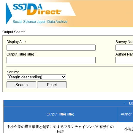
Output Search
Display All：
Survey N
Output Title(Title)：
Author N
Sort by:
− Lis
Output Title(Title)
Author
中小企業の経営革新と創業に対するフランチャイジングの有効性の
小嶌
検証