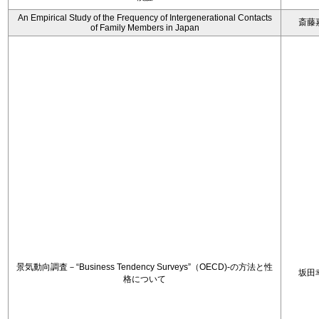
An Empirical Study of the Frequency of Intergenerational Contacts
斎藤
of Family Members in Japan
景気動向調査－“Business Tendency Surveys”（OECD)-の方法と性
坂田
格について