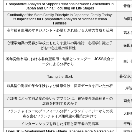
Comparative Analysis of Support Relations between Generations in
青柳
Japan and China: Focusing on Life Stages
Continuity of the Stem Family Principle in Japanese Family Today:
加藤
Its Implications for Cpmparative Analysis of Northeast Asian
Families
高年齢者雇用のマネジメント－必要とされ続ける人材の育成と活用
高木
－
心理学知識の受容が学校にもたらす意味の再検討－心理学知識と子
保田
ども中心主義の親和性－
若年労働市場における非典型雇用・無業とジェンダー－JGSS統合デ
白川
ータによる分析から－
暮石渉,
Taxing the Stork
非典型労働者の年金保険および健康保険－個票データを用いた分析
岸
－
介護者にとって満足度の高いケアプランは、在宅要介護高齢者への
両角
虐待を抑制するのか？
フランチャイジーのプロフィール分析：フランチャイジーからの視
犬飼
点を含むフランチャイズ組織論の構築に向けて
インターンシップを通した採用と新卒者の定着率
平野
Does Skill-Development Make Elderly Japanese More Marketable?
梶谷