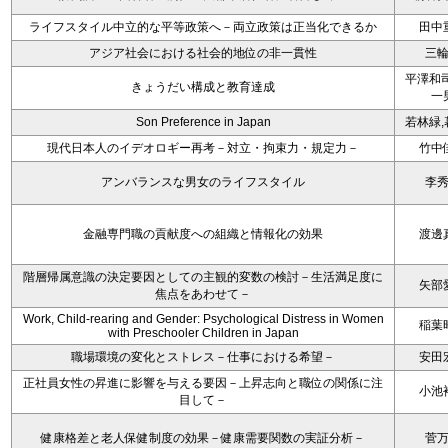
ライフスタイル中立的な平等政策へ－両立政策は正当化できるか
田中
アジア社会における社会的地位の非一貫性
三
平澤和司
きょうだい構成と教育達成
一
Son Preference in Japan
若林緑,
現代日本人のイデオロギー再考－対立・拘束力・規定力－
竹中
アンバランスな男女のライフスタイル
李
金融専門職の貢献度への組織と情報化の効果
渡邊
階層帰属意識の決定要因としての主観的変数の検討－生活満足度に
矢部
焦点をあわせて－
Work, Child-rearing and Gender: Psychological Distress in Women
稲葉
with Preschooler Children in Japan
職場環境の変化とストレス－仕事における希望－
安田
正社員女性の昇進に影響を与える要因－上昇志向と職位の関係に注
小池
目して－
健康格差と老人保健制度の効果－健康需要関数の実証分析－
菅