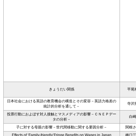
きょうだい関係
平尾
日本社会における英語の教育機会の構造とその変容－英語力格差の
寺沢
統計的分析を通して－
投票行動におよぼす対人接触とマスメディアの影響－ＣＮＥＰデー
白
タの分析－
子に対する母親の影響－世代間移動に関する要因分析－
関根
Effects of ‘Family-friendly’Fringe Benefits on Wages in Japan
橋口