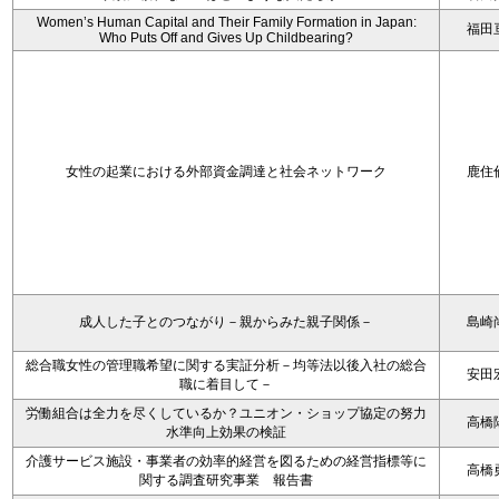
Women’s Human Capital and Their Family Formation in Japan:
福田
Who Puts Off and Gives Up Childbearing?
女性の起業における外部資金調達と社会ネットワーク
鹿住
成人した子とのつながり－親からみた親子関係－
島崎
総合職女性の管理職希望に関する実証分析－均等法以後入社の総合
安田
職に着目して－
労働組合は全力を尽くしているか？ユニオン・ショップ協定の努力
高橋
水準向上効果の検証
介護サービス施設・事業者の効率的経営を図るための経営指標等に
高橋
関する調査研究事業 報告書