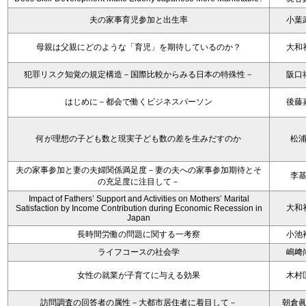
夫の家事育児参加と出生率
小葉
母親は父親にどのような「育児」を期待しているのか？
大和
犯罪リスク知覚の規定構造－国際比較からみる日本の特殊性－
阪口
はじめに－都会で働くビジネスパーソン
後藤
何が理想の子ども数と現実子ども数の差を生みだすのか
松
夫の家事参加と妻の夫婦関係満足度－妻の夫への家事参加期待とそ
李
の充足度に注目して－
Impact of Fathers’ Support and Activities on Mothers’ Marital
大和
Satisfaction by Income Contribution during Economic Recession in
Japan
長時間労働の問題に関する一考察
小池
ライフコースの社会学
嶋﨑
女性の就業が子育てに与える効果
木村
訪問調査の回答者の属性－大都市居住者に着目して－
朝倉