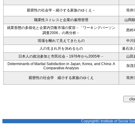
親密性の社会学－縮小する家族のゆくえ－
筒井
職業性ストレスと企業の雇用管理
山岡
就業形態の多様化と企業内労働市場の変容－「ワーキングパーソン
西村
調査2006」の再分析－
現場を離れて見えてきたもの
中川
人の生まれ月を決めるもの
暮石渉,
日本人の政治参加と市民社会－1976年から2005年－
山田
Determinants of Marital Satisfaction in Japan, Korea, and China: A
加茂
Comparative Analysis
親密性の社会学 縮小する家族のゆくえ
筒井
Copyright© Institute of Social Sci