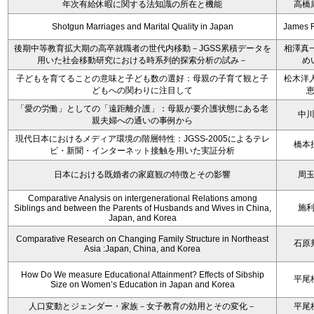
年次有給休暇に関する法知識の所在と機能
高橋
Shotgun Marriages and Marital Quality in Japan
James 
後期中等教育拡大期の高卒就職者の世代内移動－JGSS累積データを
相澤真一
用いた社会移動研究における時系列的探索分析の試み－
め
子どもを育てることの意味と子ども数の選好：母親の子育て観と子
松木洋人
どもへの関わりに注目して
「愛の労働」としての「遠距離介護」：母親が要介護状態にある老
中
親夫婦への通いの事例から
現代日本におけるメディア環境の階層特性：JGSS-2005によるテレ
橋本
ビ・新聞・インターネット接触を用いた実証分析
日本における既婚者の家庭観の特徴とその影響
周
Comparative Analysis on intergenerational Relations among
施
Siblings and between the Parents of Husbands and Wives in China,
Japan, and Korea
Comparative Research on Changing Family Structure in Northeast
石原
Asia :Japan, China, and Korea
How Do We measure Educational Attainment? Effects of Sibship
平尾
Size on Women’s Education in Japan and Korea
人口変動とジェンダー・家族－女子教育の効用とその変化－
平尾