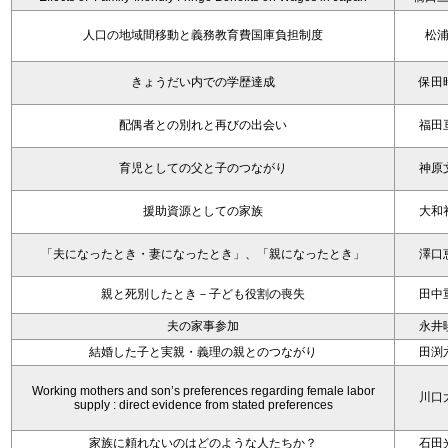
人口の地域間移動と義務教育費国庫負担制度
松
きょうだい内での学歴達成
保田
配偶者との別れと再びの出会い
福田
育児としての父と子のつながり
神原
援助資源としての家族
大和
「夫になったとき・妻になったとき」、「親になったとき」
澤口
親と死別したとき－子ども役割の喪失
田中
夫の家事参加
永井
結婚した子と実親・義理の親とのつながり
田渕
Working mothers and son’s preferences regarding female labor
川口
supply : direct evidence from stated preferences
家族に頼れないのはどのような人たちか？
石田