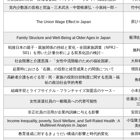
党内少数派の首相と世論－三木武夫・中曽根康弘・小泉純一郎－
竹中
原ひ
The Union Wage Effect in Japan
菊澤
Family Structure and Well-Being at Older Ages in Japan
戦後日本の親子・親族関係の持続と変化－全国家族調査（NFRJ－
施
S01）を用いた計量分析による双系化説の検討－
社会階層と介護意識－「女性中流階級のための福祉国家」
大和
起業時における「右腕」の役割と経営成果との関係について
増田
高齢者介護をめぐる官・民・家族の役割分担制度に関する意識－福
角
祉の政治社会学的考察
組織学習とライフサイクル－フランチャイズ加盟店のケース－
小本
佐藤歩,
女性派遣社員の一般職員への代替可能性
非正社員の活用が企業内訓練に与える影響
安田
小塩隆士
Income Inequality, poverty, Socil Welfare, and Self-Rated Health : A
Multilevel Analysis in Japan
美
教育達成に対するきょうだい構成の影響と時代的変化
保田