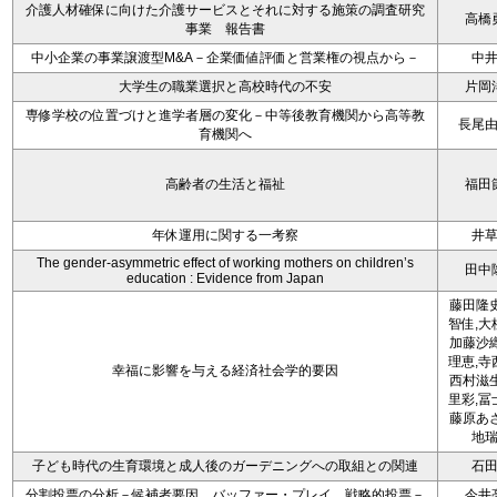
介護人材確保に向けた介護サービスとそれに対する施策の調査研究
高橋
事業 報告書
中小企業の事業譲渡型M&A－企業価値評価と営業権の視点から－
中
大学生の職業選択と高校時代の不安
片岡
専修学校の位置づけと進学者層の変化－中等後教育機関から高等教
長尾
育機関へ
高齢者の生活と福祉
福田
年休運用に関する一考察
井
The gender-asymmetric effect of working mothers on children’s
田中
education : Evidence from Japan
藤田隆史
智佳,大
加藤沙織
理恵,寺
幸福に影響を与える経済社会学的要因
西村滋生
里彩,冨
藤原あさ
地
子ども時代の生育環境と成人後のガーデニングへの取組との関連
石
分割投票の分析－候補者要因、バッファー・プレイ、戦略的投票－
今井