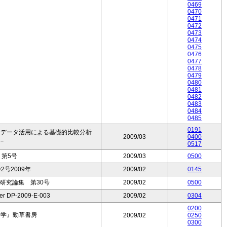
0469
0470
0471
0472
0473
0474
0475
0476
0477
0478
0479
0480
0481
0482
0483
0484
0485
0191
ロデータ活用による基礎的比較分析
2009/03
0400
－
0517
第5号
2009/03
0500
2号2009年
2009/02
0145
研究論集 第30号
2009/02
0500
per DP-2009-E-003
2009/02
0304
0200
済学』勁草書房
2009/02
0250
0300