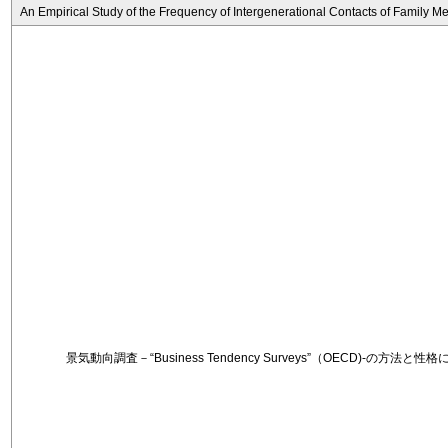
An Empirical Study of the Frequency of Intergenerational Contacts of Family 
景気動向調査－“Business Tendency Surveys”（OECD)-の方法と性