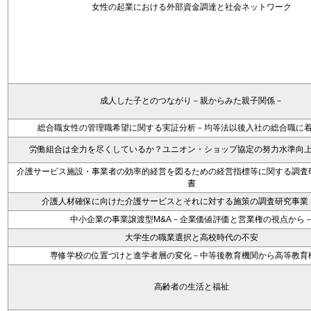
女性の起業における外部資金調達と社会ネットワーク
成人した子とのつながり－親からみた親子関係－
総合職女性の管理職希望に関する実証分析－均等法以後入社の総合職に
労働組合は全力を尽くしているか？ユニオン・ショップ協定の努力水準向
介護サービス施設・事業者の効率的経営を図るための経営指標等に関する調査
書
介護人材確保に向けた介護サービスとそれに対する施策の調査研究事業
中小企業の事業譲渡型M&A－企業価値評価と営業権の視点から
大学生の職業選択と高校時代の不安
専修学校の位置づけと進学者層の変化－中等後教育機関から高等教育
高齢者の生活と福祉