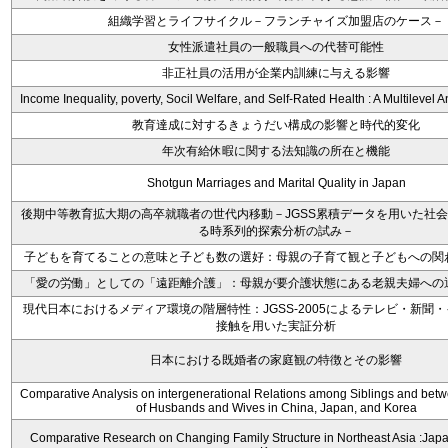
組織学習とライフサイクル－フランチャイズ加盟店のケース－
女性派遣社員の一般職員への代替可能性
非正社員の活用が企業内訓練に与える影響
Income Inequality, poverty, Socil Welfare, and Self-Rated Health : A Multilevel A
教育達成に対するきょうだい構成の影響と時代的変化
年次有給休暇に関する法知識の所在と機能
Shotgun Marriages and Marital Quality in Japan
後期中等教育拡大期の高卒就職者の世代内移動－JGSS累積データを用いた社
る時系列的探索分析の試み－
子どもを育てることの意味と子ども数の選好：母親の子育て観と子どもへの関
「愛の労働」としての「遠距離介護」：母親が要介護状態にある老親夫婦への
現代日本におけるメディア環境の階層特性：JGSS-2005によるテレビ・新聞
接触を用いた実証分析
日本における既婚者の家庭観の特徴とその影響
Comparative Analysis on intergenerational Relations among Siblings and betw
of Husbands and Wives in China, Japan, and Korea
Comparative Research on Changing Family Structure in Northeast Asia :Japa