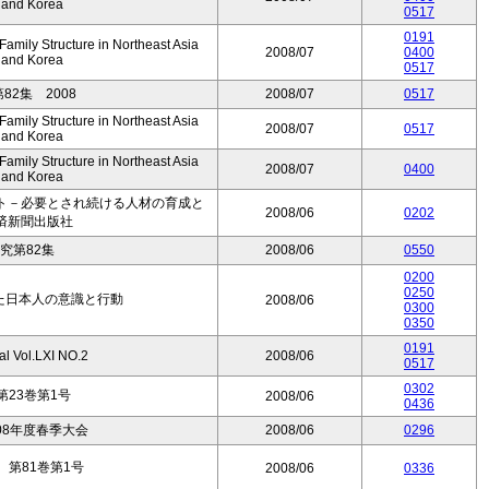
, and Korea
0517
0191
mily Structure in Northeast Asia
2008/07
0400
, and Korea
0517
2集 2008
2008/07
0517
mily Structure in Northeast Asia
2008/07
0517
, and Korea
mily Structure in Northeast Asia
2008/07
0400
, and Korea
ト－必要とされ続ける人材の育成と
2008/06
0202
済新聞出版社
究第82集
2008/06
0550
0200
0250
見た日本人の意識と行動
2008/06
0300
0350
0191
al Vol.LXI NO.2
2008/06
0517
0302
23巻第1号
2008/06
0436
08年度春季大会
2008/06
0296
第81巻第1号
2008/06
0336