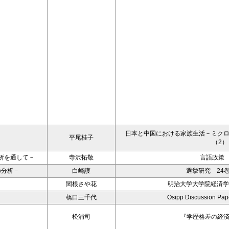
日本と中国における家族生活－ミク
平尾桂子
（2）
析を通して－
寺沢拓敬
言語政策 
の分析－
白崎護
選挙研究 24巻
関根さや花
明治大学大学院経済学
橋口三千代
Osipp Discussion Pa
松浦司
『学歴格差の経