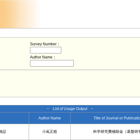
Survey Number：
Author Name：
− List of Usage Output −
Author Name
Title of Journal or Publicat
検証
小嶌正稔
科学研究費補助金（基盤研