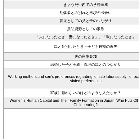
きょうだい内での学歴達成
配偶者との別れと再びの出会い
育児としての父と子のつながり
援助資源としての家族
「夫になったとき・妻になったとき」、「親になったとき」
親と死別したとき－子ども役割の喪失
夫の家事参加
結婚した子と実親・義理の親とのつながり
Working mothers and son’s preferences regarding female labor supply : direc
stated preferences
家族に頼れないのはどのような人たちか？
Women’s Human Capital and Their Family Formation in Japan: Who Puts Off
Childbearing?