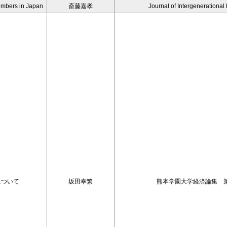
Members in Japan
斎藤嘉孝
Journal of Intergenerational
格について
坂田幸繁
熊本学園大学経済論集 第