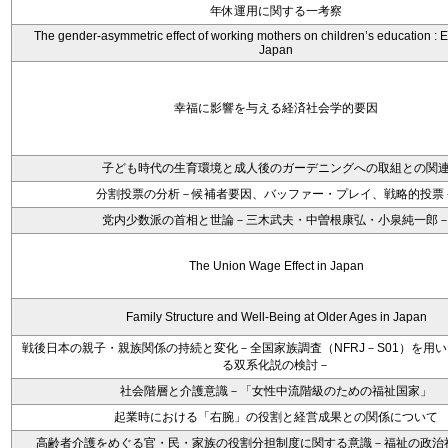
年休運用に関する一考察
The gender-asymmetric effect of working mothers on children’s education : 
Japan
幸福に影響を与える経済社会学的要因
子ども時代の生育環境と成人後のガーデニングへの取組との関
分割投票の分析－候補者要因、バッファー・プレイ、戦略的投票
党内少数派の首相と世論－三木武夫・中曽根康弘・小泉純一郎
The Union Wage Effect in Japan
Family Structure and Well-Being at Older Ages in Japan
戦後日本の親子・親族関係の持続と変化－全国家族調査（NFRJ－S01）を用
る双系化説の検討－
社会階層と介護意識－「女性中流階級のための福祉国家」
起業時における「右腕」の役割と経営成果との関係について
高齢者介護をめぐる官・民・家族の役割分担制度に関する意識－福祉の政治