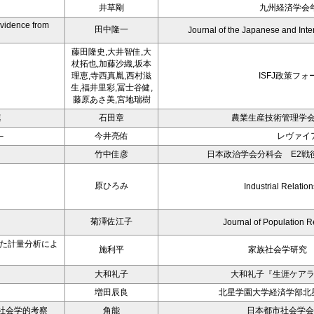
井草剛
九州経済学会年
Evidence from
田中隆一
Journal of the Japanese and Int
藤田隆史,大井智佳,大
杖拓也,加藤沙織,坂本
理恵,寺西真胤,西村滋
ISFJ政策フォ
生,福井里彩,冨士谷健,
藤原あさ美,宮地瑞樹
連
石田章
農業生産技術管理学会
－
今井亮佑
レヴァイ
－
竹中佳彦
日本政治学会分科会 E2戦後
原ひろみ
Industrial Relation
菊澤佐江子
Journal of Population R
いた計量分析によ
施利平
家族社会学研究 
大和礼子
大和礼子『生涯ケア
増田辰良
北星学園大学経済学部北星
社会学的考察
角能
日本都市社会学会