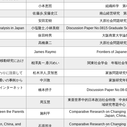
小本恵照
組織科学 第4
佐藤歩,安藤史江
南山経営研究 第2
安田宏樹
大原社会問題研究所
nalysis in Japan
小塩隆士,小林美樹
Discussion Paper No.0815 Graduate Sc
保田時男
大阪商業大学論集
高橋康二
大原社会問題研究所
James Raymo
Frontiers of Japa
会移動研究におけ
相澤真一,香川めい
関東社会学会 年報社会学論
わりに注目して
松木洋人,裵智恵
家族問題研究年
通いの事例から
中川敦
家族研究年報
・インターネット
橋本摂子
Discussion Paper No
東亜世界中的日本政治社会特徴 中央
周玉慧
域研究専題中心
een the Parents
Comparative Research on Changing Fa
施利平
:Japan, China
n, China, and
Comparative Research on Changing Fa
石原邦夫