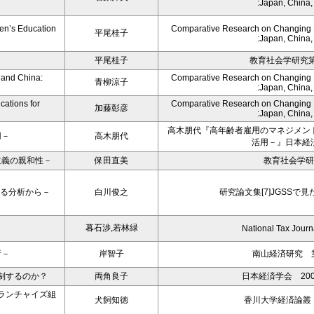
:Japan, China
en’s Education
Comparative Research on Changing Fa
平尾桂子
:Japan, China
平尾桂子
教育社会学研究第8
 and China:
Comparative Research on Changing Fa
青柳涼子
:Japan, China
cations for
Comparative Research on Changing Fa
加藤彰彦
:Japan, China
高木朋代『高年齢者雇用のマネジメン
用－
高木朋代
活用－』日本経
主義の親和性－
保田直美
教育社会学研
よる分析から－
白川俊之
研究論文集[7]JGSSで
暮石渉,若林緑
National Tax Journ
析－
岸智子
南山経済研究 第
制するのか？
両角良子
日本経済学会 20
ランチャイズ組
犬飼知徳
香川大学経済論叢 