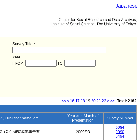
Japanese
Survey Title：
Year：
FROM:
TO:
<<
<
16
17
18
19
20
21
22
>
>>
Total: 2162
Year and Month of
ion, Publisher name, etc.
Survey Number
Presentation
0084
究（C)）研究成果報告書
2009/03
0090
0494