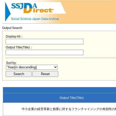
Output Search
Display All：
Output Title(Title)：
Sort by:
Output Title(Title)
中小企業の経営革新と創業に対するフランチャイジングの有効性の