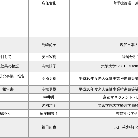
鹿住倫世
高千穂論叢 第
島崎尚子
現代日本
着目して－
安田宏樹
経済分析1
上効果の検証
高橋陽子
大阪大学GCOE Discussi
研究事業 報告
高橋勇樹
平成20年度老人保健事業推進費等
 報告書
高橋勇樹
平成20年度老人保健事業推進費等
－
中井透
京都マネジメント・レ
片岡洋子
文京学院大学経営学部経
機関へ
長尾由希子
教育社会学研
福田節也
人口減少時代