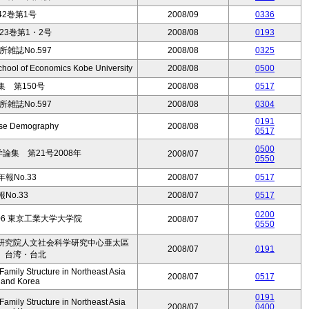
2巻第1号
2008/09
0336
3巻第1・2号
2008/08
0193
雑誌No.597
2008/08
0325
hool of Economics Kobe University
2008/08
0500
 第150号
2008/08
0517
雑誌No.597
2008/08
0304
0191
nese Demography
2008/08
0517
0500
集 第21号2008年
2008/07
0550
報No.33
2008/07
0517
No.33
2008/07
0517
0200
.08-06 東京工業大学大学院
2008/07
0550
研究院人文社会科学研究中心亜太區
2008/07
0191
 台湾・台北
mily Structure in Northeast Asia
2008/07
0517
, and Korea
0191
mily Structure in Northeast Asia
2008/07
0400