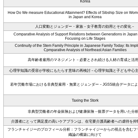
Korea
How Do We measure Educational Attainment? Effects of Sibship Size on Wom
in Japan and Korea
人口変動とジェンダー・家族－女子教育の効用とその変化－
Comparative Analysis of Support Relations between Generations in Japan
Focusing on Life Stages
Continuity of the Stem Family Principle in Japanese Family Today: Its Impli
Cpmparative Analysis of Northeast Asian Families
高年齢者雇用のマネジメント－必要とされ続ける人材の育成と活
心理学知識の受容が学校にもたらす意味の再検討－心理学知識と子ども中心
若年労働市場における非典型雇用・無業とジェンダー－JGSS統合データに
Taxing the Stork
非典型労働者の年金保険および健康保険－個票データを用いた分
介護者にとって満足度の高いケアプランは、在宅要介護高齢者への虐待を抑
フランチャイジーのプロフィール分析：フランチャイジーからの視点を含むフ
織論の構築に向けて