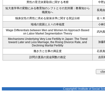
男性の育児休業取得に関する考察
中野
短大進学率の変動にみる教育知のシフトとその支持層：教養知から
長尾
職業知へ
独身女性の男性に求める留保水準に関する実証分析
佐々
地域の貧困と人々の幸福度
小林
Wage Differentials between Men and Women An Approach Based
武内
on Labor Market Segmentation Theory
Mechanisms Underlying Very Low Fertility in Japan: The Trend
加藤
toward Later and Less Marriage, the Rising Divorce Rate, and
Declining Marital Fertility
働き方と仕事の満足度
石原
訪問介護員の賃金関数の推定
吉田
Copyright© Institute of Social Sci