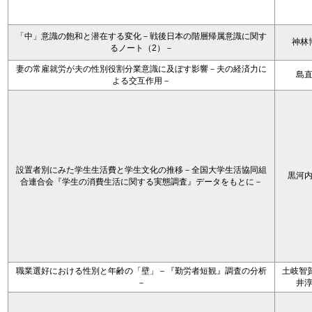
「中」意識の飽和と潜在する変化－戦後日本の階層帰属意識に関す
神林
るノート（2）－
妻の常雇就労が夫の性別役割分業意識に及ぼす影響－夫の経済力に
島
よる交互作用－
設置者別にみた学生生活費と学生文化の推移－全国大学生活協同組
黒河
合連合会『学生の消費生活に関する実態調査』データをもとに－
職業選好における性別と年齢の「壁」－『勤労者短観』調査の分析
土岐智賀
－
井