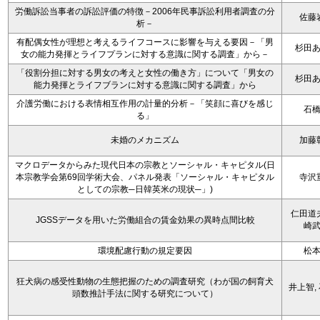
労働訴訟当事者の訴訟評価の特徴－2006年民事訴訟利用者調査の分
佐藤
析－
有配偶女性が理想と考えるライフコースに影響を与える要因－「男
杉田
女の能力発揮とライフプランに対する意識に関する調査」から－
「役割分担に対する男女の考えと女性の働き方」について「男女の
杉田
能力発揮とライフブランに対する意識に関する調査」から
介護労働における表情相互作用の計量的分析－「笑顔に喜びを感じ
石
る」
未婚のメカニズム
加藤
マクロデータからみた現代日本の宗教とソーシャル・キャピタル(日
本宗教学会第69回学術大会、パネル発表「ソーシャル・キャピタル
寺沢
としての宗教─日韓英米の現状─」)
仁田道
JGSSデータを用いた労働組合の賃金効果の異時点間比較
崎
環境配慮行動の規定要因
松
狂犬病の感受性動物の生態把握のための調査研究（わが国の飼育犬
井上智,
頭数推計手法に関する研究について）