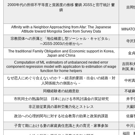
2000年代の所得不平等度と貧困度の推移 窶鐀 JGSSと官庁統計 窶
吉岡
鐀
Affinity with a Neighbor Approaching from Afar: The Japanese
MINATO
Attitude toward Mongolia Seen from Survey Data
宗教団体への所属と「地位橋渡し型ソーシャル・キャピタル」
寺沢
─JGSS-2003の分析から─
The traditional Family Obligation and Economic support in Korea,
金
Japan and China
Computation of ML estimators of unbalanced nested error
吉田和夫
component regression model with application to estimation of wage
利英,車
function for home helpers
なぜ恋人にめぐり合えないのか？－経済的要因・出会いの経路・対
中村
人関係能力の側面から－
同棲経験者の結婚意欲
不破
市民同士の熟議/対話 日本における市民討議会の実証研究
井手
非正規従業員の基幹労働力化とストレス
大薗
政治への心理的関与に対する社会教育の効果と政策的課題
佐藤
子育て期における妻の家庭責任意識と夫の育児・家事参加
中川
福田 