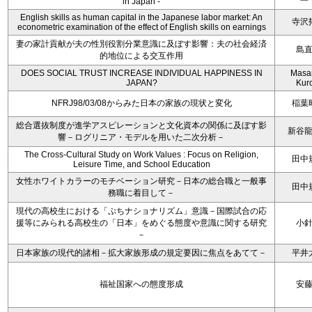
in Japan -
English skills as human capital in the Japanese labor market: An
寺沢
econometric examination of the effect of English skills on earnings
妻の家計貢献が夫の性別役割分業意識に及ぼす影響：夫の社会経済
島
的地位による交互作用
DOES SOCIAL TRUST INCREASE INDIVIDUAL HAPPINESS IN
Masa
JAPAN?
Kur
NFRJ98/03/08からみた日本の家族の現状と変化
稲葉
総合選抜制度が進学アスピレーションと文化資本の関係に及ぼす影
新谷
響－ログリニア・モデルを用いた二次分析－
The Cross-Cultural Study on Work Values : Focus on Religion,
田中
Leisure Time, and School Education
女性ホワイトカラーのモチベーション研究－日本の総合職と一般事
田中
務職に着目して－
現代の高校生における「ぷちナショナリズム」意識－国際試合の応
援等にみられる高校生の「日本」をめぐる態度や意識に関する研究
小
－
日本家族の現代的諸相－拡大家族形成の規定要因に焦点をあてて－
平井
福祉国家への態度形成
安