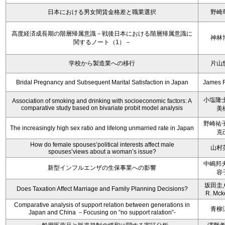
日本における男女間賃金格差と職業選択
野崎
高度経済成長期の階層帰属意識－戦後日本における階層帰属意識に
神林
関するノート（1）－
学校から製造業への移行
片山
Bridal Pregnancy and Subsequent Marital Satisfaction in Japan
James 
小塩隆士
Association of smoking and drinking with socioeconomic factors: A
comparative study based on bivariate probit model analysis
美
野崎祐子
The increasingly high sex ratio and lifelong unmarried rate in Japan
克
How do female spouses’political interests affect male
山村
spouses’views about a woman’s issue?
中嶋邦夫
新型インフルエンザの生保事業への影響
容
坂田圭,C
Does Taxation Affect Marriage and Family Planning Decisions?
R. Mck
Comparative analysis of support relation between generations in
青柳
Japan and China －Focusing on ”no support ralation”-