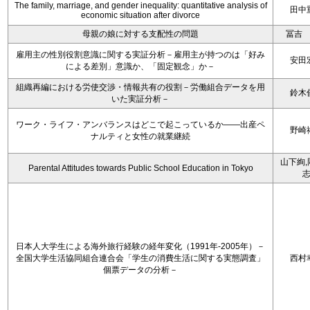
The family, marriage, and gender inequality: quantitative analysis of
田中
economic situation after divorce
母親の娘に対する支配性の問題
冨吉
雇用主の性別役割意識に関する実証分析－雇用主が持つのは「好み
安田
による差別」意識か、「固定観念」か－
組織再編における労使交渉・情報共有の役割－労働組合データを用
鈴木
いた実証分析－
ワーク・ライフ・アンバランスはどこで起こっているか――出産ペ
野崎
ナルティと女性の就業継続
山下絢,
Parental Attitudes towards Public School Education in Tokyo
日本人大学生による海外旅行経験の経年変化（1991年-2005年）－
全国大学生活協同組合連合会「学生の消費生活に関する実態調査」
西村
個票データの分析－