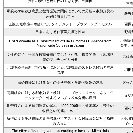
女性の就労と親世代の子育て参加の関係
本
母親の学校参加意思と教育認識の関係についての分析－参加形態の
荻野
差異に着目して－
主観的健康感を考慮したリタイアメント・プランニング・モデル
西岡
日本における仕事満足度と性差
野崎
小塩隆士
Child Poverty as a Determinant of Life Outcomes:Evidence from
Nationwide Surveys in Japan
晋平,小
女性の就労、平等な役割分担に立ちふさがる「構造的壁」：地域格
不破
差のマルチレベル分析
介護保険事業所（施設系）における介護職員のストレス軽減と雇用
堀田
管理
結婚市場における女性の高学歴化と学歴同類婚の効果
関根
同類結合に対する都市効果の検討――エゴセントリック・ネットワ
赤枝
ークデータに対するマルチレベル分析の適用
世帯収入による貧困測定の試み－1999-2005年の貧困率と世帯主の
西村
特徴との関連について
所得による生活保障の責任帰属バイアスと社会保障政策に対する態
大髙瑞郁
度の違い
か
The effect of learning varies according to locality : Micro data
山村