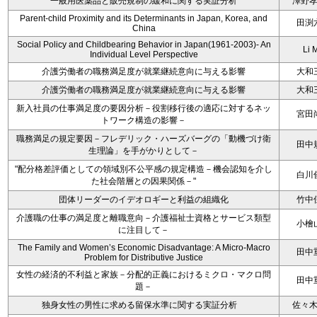
一般用医薬品と販売規制の緩和に関する実証分析
澤野
Parent-child Proximity and its Determinants in Japan, Korea, and
田渕
China
Social Policy and Childbearing Behavior in Japan(1961-2003)- An
Li 
Individual Level Perspective
介護労働者の職務満足度が就業継続意向に与える影響
大和
介護労働者の職務満足度が就業継続意向に与える影響
大和
新入社員の仕事満足度の要因分析－役割移行後の適応に対するネッ
宮田
トワーク構造の影響－
職務満足の規定要因－フレデリック・ハーズバーグの「動機づけ衛
田中
生理論」を手がかりとして－
"配分格差評価としての領域別不公平感の規定構造－機会認知を介し
白川
た社会階層との因果関係－"
団体リーダーのイデオロギーと利益の組織化
竹中
介護職の仕事の満足度と離職意向－介護福祉士資格とサービス類型
小檜
に注目して－
The Family and Women’s Economic Disadvantage: A Micro-Macro
田中
Problem for Distributive Justice
女性の経済的不利益と家族－分配的正義におけるミクロ・マクロ問
田中
題－
独身女性の男性に求める留保水準に関する実証分析
佐々