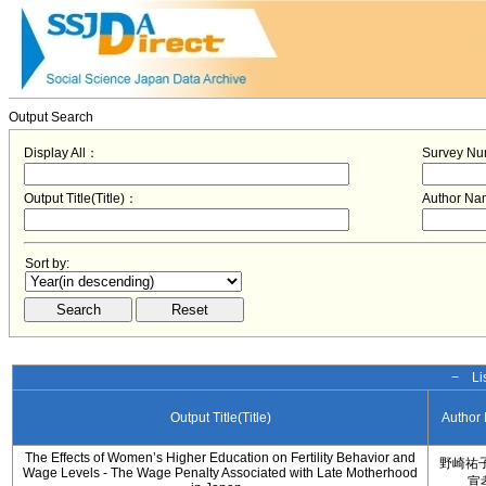
Output Search
Display All：
Survey N
Output Title(Title)：
Author N
Sort by:
− Lis
Output Title(Title)
Author
The Effects of Women’s Higher Education on Fertility Behavior and
野崎祐子
Wage Levels - The Wage Penalty Associated with Late Motherhood
宣