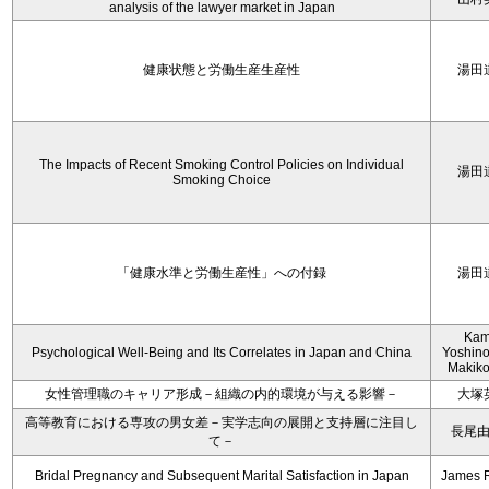
analysis of the lawyer market in Japan
健康状態と労働生産生産性
湯田
The Impacts of Recent Smoking Control Policies on Individual
湯田
Smoking Choice
「健康水準と労働生産性」への付録
湯田
Kam
Psychological Well-Being and Its Correlates in Japan and China
Yoshino
Makiko
女性管理職のキャリア形成－組織の内的環境が与える影響－
大塚
高等教育における専攻の男女差－実学志向の展開と支持層に注目し
長尾
て－
Bridal Pregnancy and Subsequent Marital Satisfaction in Japan
James 