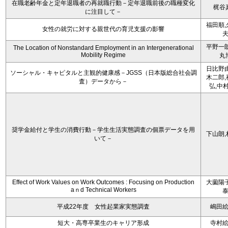
在職老齢年金と定年退職者の再就職行動－定年退職前後の職種変化
梶谷
に注目して－
福田順,
女性の就労に対する親世代の育児支援の影響
平野一朗
The Location of Nonstandard Employment in an Intergenerational
Mobility Regime
丸
日比野由
ソーシャル・キャピタルと主観的健康感－JGSS（日本版総合社会調
木二郎,
査）データから－
弘,中
奨学金給付と学生の消費行動－学生生活実態調査の個票データを用
下山朗,
いて－
Effect of Work Values on Work Outcomes : Focusing on Production
大薗陽子
aｎd Technical Workers
平成22年度 女性起業家実態調査
嶋田
短大・高専卒業生のキャリア形成
寺村