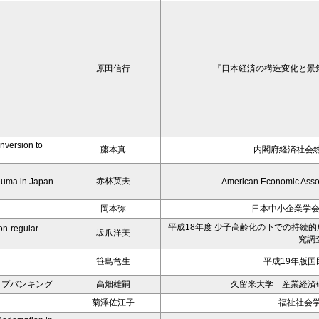
原田信行
『日本経済の構造変化と景
version to
藤本真
内閣府経済社会総
赤林英夫
oeuma in Japan
American Economic Asso
岡本弥
日本中小企業学
平成18年度 少子高齢化の下での持続
on-regular
坂爪洋美
究調
笹島竜生
平成19年版国
ップバンキング
高畑雄嗣
久留米大学 産業経済研
菊澤佐江子
福祉社会学