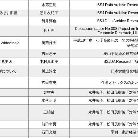
水落正明
SSJ Data Archive Resea
及ぼす影響－
朝井友紀子
SSJ Data Archiive Resea
筒井淳也
SSJ Data Archive Resea
Discussion paper No.308 Project on Int
菅万理
Economic Research, Hito
平成18年度 少子高齢化の下での持
奥西好夫
s Widening?
研究
吉田恵子
桃山学院経済経営論集
する要因－
中村真由美
SSJDA Research Pa
響について
川上淳之
日本労働研究雑誌
玄田有史
『仕事とセックスのあ
裵智恵
永井暁子、松田茂樹編『対等
水落正明
永井暁子、松田茂樹編『対等
三輪哲
永井暁子、松田茂樹編『対等
前田幸男
永井暁子、松田茂樹編『対等
石田光規
季刊 家計経済研