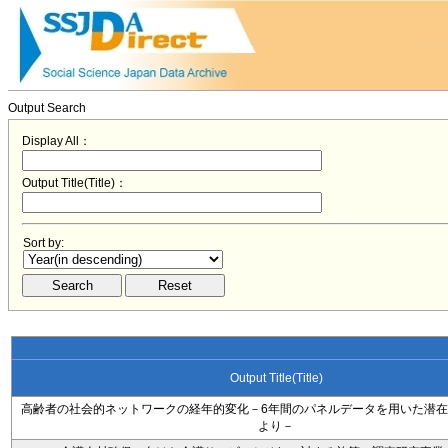
Output Search
Display All：
Output Title(Title)：
Sort by:
Output Title(Title)
高齢者の社会的ネットワークの経年的変化－6年間のパネルデータを用いた潜
より－