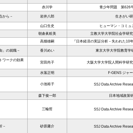
赤川学
青少年問題 第626
点から－
岩井八郎
生きがい研
山口生史
ヒューマン・コミュ
朝倉眞粧美
立教大学大学院社会学研究科年
高畑雄嗣
『日本経済の実証分析－失われた10
由」の就職－
香川めい
東京大学大学院教育学研
トワークの効果
宮田尚子
大阪大学大学院人間科学研究
水落正明
F-GENS ジャ
小池裕子
SSJ Data Archive Resea
森下俊一郎
日本地域政策
三輪哲
SSJ Data Archive Resea
析－
砂原庸介
SSJ Data Archive Resea