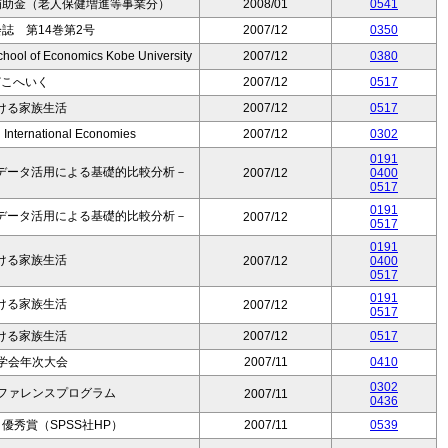
補助金（老人保健増進等事業分）
2008/01
0541
誌 第14巻第2号
2007/12
0350
hool of Economics Kobe University
2007/12
0380
どこへいく
2007/12
0517
ける家族生活
2007/12
0517
 International Economies
2007/12
0302
0191
データ活用による基礎的比較分析－
2007/12
0400
0517
0191
データ活用による基礎的比較分析－
2007/12
0517
0191
ける家族生活
2007/12
0400
0517
0191
ける家族生活
2007/12
0517
ける家族生活
2007/12
0517
学会年次大会
2007/11
0410
0302
ンファレンスプログラム
2007/11
0436
優秀賞（SPSS社HP）
2007/11
0539