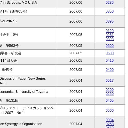
 in St. Louis, MO U.S.A
2007/06
0236
第1号（通巻65号）
2007/06
0350
l.29No.2
2007/06
0395
0120
社会学 6号
2007/05
0261
0393
 第563号
2007/05
0500
治学会・研究会
2007/05
0530
114回大会
2007/05
0410
第40号
2007/05
0400
sion Paper New Series
2007/04
0517
6-1
0200
conomics, University of Toyama
2007/04
0250
 第131回
2007/04
0405
プロジェクト ディスカッションペ
2007/04
0500
l 2007 No.1
0084
ce:Synergy in Organisation
2007/04
0258