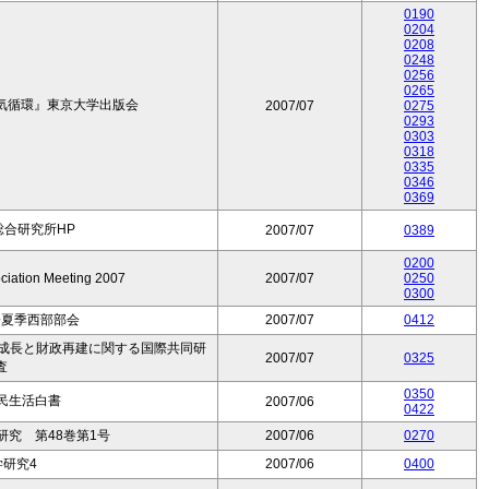
0190
0204
0208
0248
0256
0265
気循環』東京大学出版会
2007/07
0275
0293
0303
0318
0335
0346
0369
合研究所HP
2007/07
0389
0200
ciation Meeting 2007
2007/07
0250
0300
会夏季西部部会
2007/07
0412
的成長と財政再建に関する国際共同研
2007/07
0325
査
0350
民生活白書
2007/06
0422
究 第48巻第1号
2007/06
0270
研究4
2007/06
0400