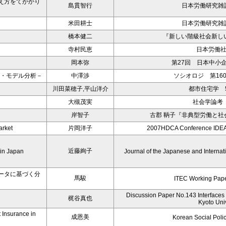
え方をてがかり
島貫智行
日本労働研究雑誌
米田耕士
日本労働研究雑誌
橋本健二
『新しい階級社会新し
寺村民恵
日本労働
岡本弥
第27回 日本中小
ル・モデル分析－
中澤渉
ソシオロジ 第160
川田菜穂子,平山洋介
都市住宅学 5
大槻茂実
社会学論考 
岸智子
古郡 鞆子『非典型労働と
arket
片岡洋子
2007HDCA Conference ID
近藤絢子
 in Japan
Journal of the Japanese and Intern
ータに基づく分
馬駿
ITEC Working Pape
Discussion Paper No.143 Interfaces
梶谷真也
Kyoto Univ
 Insurance in
成恩美
Korean Social Poli