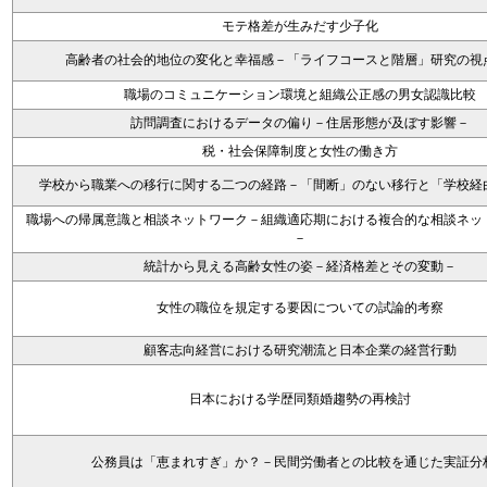
モテ格差が生みだす少子化
高齢者の社会的地位の変化と幸福感－「ライフコースと階層」研究の視
職場のコミュニケーション環境と組織公正感の男女認識比較
訪問調査におけるデータの偏り－住居形態が及ぼす影響－
税・社会保障制度と女性の働き方
学校から職業への移行に関する二つの経路－「間断」のない移行と「学校経
職場への帰属意識と相談ネットワーク－組織適応期における複合的な相談ネッ
－
統計から見える高齢女性の姿－経済格差とその変動－
女性の職位を規定する要因についての試論的考察
顧客志向経営における研究潮流と日本企業の経営行動
日本における学歴同類婚趨勢の再検討
公務員は「恵まれすぎ」か？－民間労働者との比較を通じた実証分