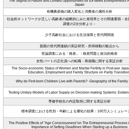
The Stigma of Failure and Limited Opportunities for Ex-failed Entrepreneurs
Japan
有機農産物の購入変化と消費者の属性分析
社会的ネットワークが乏しい高齢者の縦断的にみた発現率とその関連要因－全
調査の2次分析より－
少子高齢社会における生活保障と世代間関係
貧困の世代間連鎖の実証研究－所得移動の観点から
世論調査にみる「格差」：格差問題と政治的格差
女性パートの正社員への転職・再就職に関する実証分析
The Socio-economic Status of Women and Marital Fertility in Post-war Japan 
Education, Employment and Family Structure on Parity Transitio
Why do First-born Children Live with Parents? -Geography of the Family 
Testing Unitary Models of Labor Supply on Decision-making Systems: Evide
専修学校生の内定取得に関する実証分析
標本調査における性別・年齢による層化の効果：100万人シミュレー
The Positive Effects of ”Age Consciousness”on The Entrepreneurial Process 
Importance of Setting Deadlines When Starting up a Business