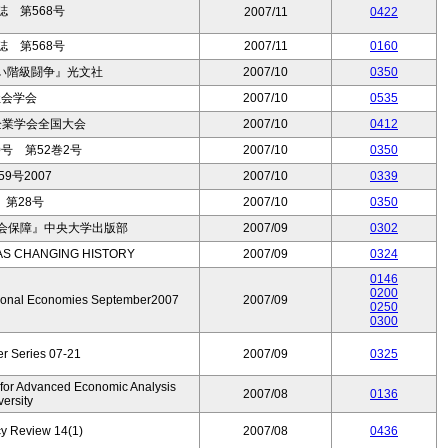
 第568号
2007/11
0422
 第568号
2007/11
0160
い階級闘争』光文社
2007/10
0350
社会学会
2007/10
0535
企業学会全国大会
2007/10
0412
号 第52巻2号
2007/10
0350
9号2007
2007/10
0339
第28号
2007/10
0350
社会保障』中央大学出版部
2007/09
0302
EAS CHANGING HISTORY
2007/09
0324
0146
0200
ational Economies September2007
2007/09
0250
0300
r Series 07-21
2007/09
0325
 for Advanced Economic Analysis
2007/08
0136
ersity
cy Review 14(1)
2007/08
0436