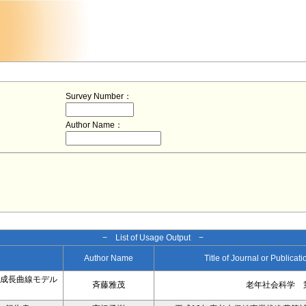
Survey Number：
Author Name：
− List of Usage Output −
Author Name
Title of Journal or Publicat
在成長曲線モデル
斉藤雅茂
老年社会科学 第