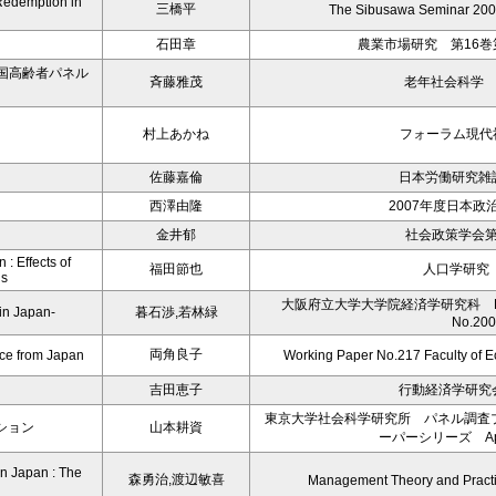
’Redemption in
三橋平
The Sibusawa Seminar 2007
石田章
農業市場研究 第16巻
国高齢者パネル
斉藤雅茂
老年社会科学 Vo
村上あかね
フォーラム現代
佐藤嘉倫
日本労働研究雑誌
西澤由隆
2007年度日本政
金井郁
社会政策学会第
: Effects of
福田節也
人口学研究 
ns
大阪府立大学大学院経済学研究科 Discus
in Japan-
暮石渉,若林緑
No.200
両角良子
nce from Japan
Working Paper No.217 Faculty of E
吉田恵子
行動経済学研究会
東京大学社会科学研究所 パネル調査
ション
山本耕資
ーパーシリーズ Apri
in Japan : The
森勇治,渡辺敏喜
Management Theory and Practi