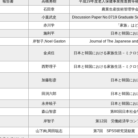
 報告書
高橋勇樹
平成19年度老人保健事業推進費等
石田章
農業生産技術管理学会
小葉武史
Discussion Paper No.0719 Graduate Sc
赤川学
「家族」は
施利平
日本と韓国にお
岸智子,Noel Gaston
Journal of The Japanese and
金貞任
日本と韓国における家族生活－ミクロ
西野理子
日本と韓国における家族生活－ミクロ
加藤彰彦
日本と韓国にお
田渕六郎
日本と韓国にお
永井暁子
日本と韓国にお
森山智彦
第80回日本社会
岸智子
第12回 労働経済学コ
山下絢,岡田聡志
第7回 SPSS研究奨励賞 