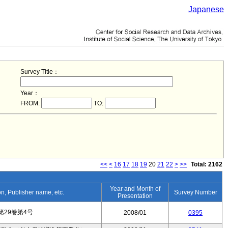
Japanese
Survey Title：
Year：
FROM:
TO:
<<
<
16
17
18
19
20
21
22
>
>>
Total: 2162
Year and Month of
ion, Publisher name, etc.
Survey Number
Presentation
29巻第4号
2008/01
0395