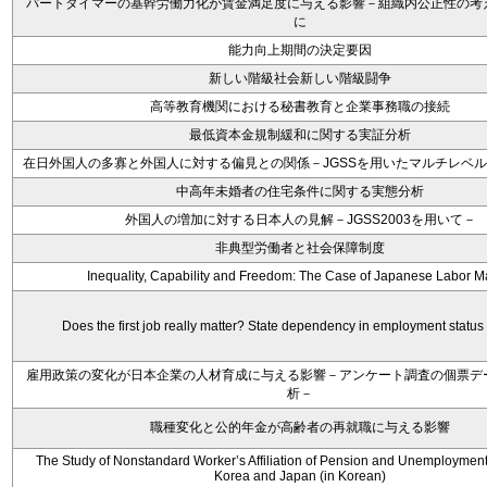
パートタイマーの基幹労働力化が賃金満足度に与える影響－組織内公正性の考
に
能力向上期間の決定要因
新しい階級社会新しい階級闘争
高等教育機関における秘書教育と企業事務職の接続
最低資本金規制緩和に関する実証分析
在日外国人の多寡と外国人に対する偏見との関係－JGSSを用いたマルチレベ
中高年未婚者の住宅条件に関する実態分析
外国人の増加に対する日本人の見解－JGSS2003を用いて－
非典型労働者と社会保障制度
Inequality, Capability and Freedom: The Case of Japanese Labor M
Does the first job really matter? State dependency in employment status
雇用政策の変化が日本企業の人材育成に与える影響－アンケート調査の個票デ
析－
職種変化と公的年金が高齢者の再就職に与える影響
The Study of Nonstandard Worker’s Affiliation of Pension and Unemployment
Korea and Japan (in Korean)