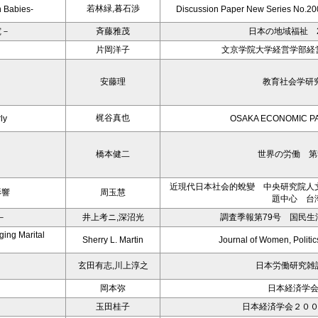
若林緑,暮石渉
n Babies-
Discussion Paper New Series No.200
究－
斉藤雅茂
日本の地域福祉 2
片岡洋子
文京学院大学経営学部経営
－
安藤理
教育社会学研究
梶谷真也
ly
OSAKA ECONOMIC PAP
橋本健二
世界の労働 第5
近現代日本社会的蛻變 中央研究院人
影響
周玉慧
題中心 台
－
井上考ニ,深沼光
調査季報第79号 国民
ing Marital
Sherry L. Martin
Journal of Women, Politic
玄田有志,川上淳之
日本労働研究雑誌
岡本弥
日本経済学
玉田桂子
日本経済学会２０