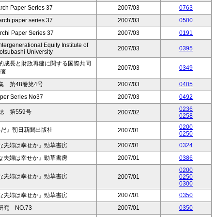
rch Paper Series 37
2007/03
0763
rch paper series 37
2007/03
0500
rchi Paper Series 37
2007/03
0191
ergenerational Equity Institute of
2007/03
0395
tsubashi University
続的成長と財政再建に関する国際共同
2007/03
0349
調査
 第48巻第4号
2007/03
0405
per Series No37
2007/03
0492
0236
 第559号
2007/02
0258
0200
いだ』朝日新聞出版社
2007/01
0250
な夫婦は幸せか』勁草書房
2007/01
0324
な夫婦は幸せか』勁草書房
2007/01
0386
0200
な夫婦は幸せか』勁草書房
2007/01
0250
0300
な夫婦は幸せか』勁草書房
2007/01
0350
究 NO.73
2007/01
0350