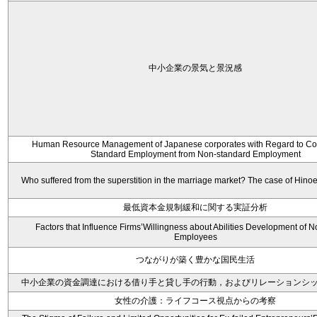
中小企業の景気と景況感
Human Resource Management of Japanese corporates with Regard to Con
Standard Employment from Non-standard Employment
Who suffered from the superstition in the marriage market? The case of Hin
最低資本金規制緩和に関する実証分析
Factors that Influence Firms’Willingness about Abilities Development of N
Employees
つながりが築く豊かな国民生活
中小企業の資金調達における借り手と貸し手の行動，およびリレーションシ
女性の介護：ライフコース視点からの考察