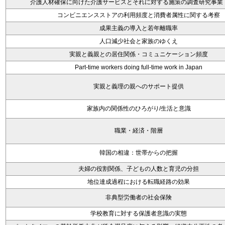
介護人材確保に向けた介護サービスとそれに対する施策の調査研究事業
コンビニエンスストアの利用頻度と消費者属性に関する考察
成果主義の導入と若年離職率
人口減少社会と家族のゆくえ
実親と義親との居住関係・コミュニケーション頻度
Part-time workers doing full-time work in Japan
実親と義理の親へのサポート提供
家族内の関係性のひろがり/生活と意識
職業・経済・階層
韓国の相違：世帯からの把握
夫婦の役割関係、子どもの人数と育児の分担
地位達成過程における転職経路の効果
非典型労働者の社会保険
学校教育に対する保護者意識の実態