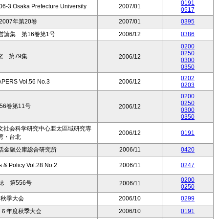
0191
6-3 Osaka Prefecture University
2007/01
0517
007年第20巻
2007/01
0395
論集 第16巻第1号
2006/12
0386
0200
0250
 第79集
2006/12
0300
0350
0202
ERS Vol.56 No.3
2006/12
0203
0200
0250
6巻第11号
2006/12
0300
0350
文社会科学研究中心亜太區域研究専
2006/12
0191
湾・台北
生活金融公庫総合研究所
2006/11
0420
s & Policy Vol.28 No.2
2006/11
0247
0200
 第556号
2006/11
0250
会秋季大会
2006/10
0299
０６年度秋季大会
2006/10
0191