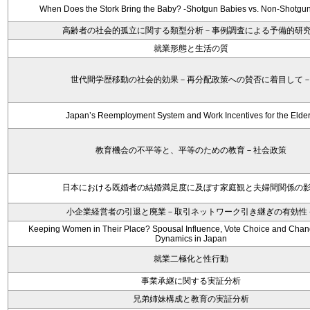
When Does the Stork Bring the Baby? -Shotgun Babies vs. Non-Shotgu
高齢者の社会的孤立に関する類型分析－事例調査による予備的研
就業形態と生活の質
世代間学歴移動の社会的効果－再分配政策への賛否に着目して
Japan’s Reemployment System and Work Incentives for the Elder
教育機会の不平等と、平等のための教育－社会政策
日本における既婚者の結婚満足度に及ぼす家庭観と夫婦間関係の
小企業経営者の引退と廃業－取引ネットワーク引き継ぎの有効性
Keeping Women in Their Place? Spousal Influence, Vote Choice and Chang
Dynamics in Japan
就業二極化と性行動
事業承継に関する実証分析
兄弟姉妹構成と教育の実証分析