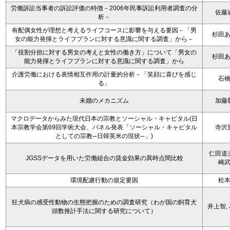
労働訴訟当事者の訴訟評価の特徴－2006年民事訴訟利用者調査の分
佐藤
析－
有配偶女性が理想と考えるライフコースに影響を与える要因－「男
杉田
女の能力発揮とライフプランに対する意識に関する調査」から－
「役割分担に対する男女の考えと女性の働き方」について「男女の
杉田
能力発揮とライフブランに対する意識に関する調査」から
介護労働における表情相互作用の計量的分析－「笑顔に喜びを感じ
石
る」
未婚のメカニズム
加藤
マクロデータからみた現代日本の宗教とソーシャル・キャピタル(日
本宗教学会第69回学術大会、パネル発表「ソーシャル・キャピタル
寺沢
としての宗教─日韓英米の現状─」)
仁田道
JGSSデータを用いた労働組合の賃金効果の異時点間比較
崎
環境配慮行動の規定要因
松
狂犬病の感受性動物の生態把握のための調査研究（わが国の飼育犬
井上智,
頭数推計手法に関する研究について）