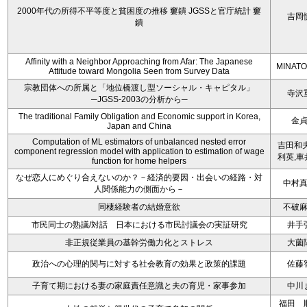
2000年代の所得不平等度と貧困度の推移 窶鐀 JGSSと官庁統計 窶
吉岡
鐀
Affinity with a Neighbor Approaching from Afar: The Japanese
MINATO
Attitude toward Mongolia Seen from Survey Data
宗教団体への所属と「地位橋渡し型ソーシャル・キャピタル」
寺沢
─JGSS-2003の分析から─
The traditional Family Obligation and Economic support in Korea,
金
Japan and China
Computation of ML estimators of unbalanced nested error
吉田和夫
component regression model with application to estimation of wage
利英,車
function for home helpers
なぜ恋人にめぐり合えないのか？－経済的要因・出会いの経路・対
中村
人関係能力の側面から－
同棲経験者の結婚意欲
不破
市民同士の熟議/対話 日本における市民討議会の実証研究
井手
非正規従業員の基幹労働力化とストレス
大薗
政治への心理的関与に対する社会教育の効果と政策的課題
佐藤
子育て期における妻の家庭責任意識と夫の育児・家事参加
中川
福田 