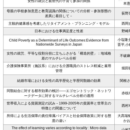
女性の就労と親世代の子育て参加の関係
本
母親の学校参加意思と教育認識の関係についての分析－参加形態の
荻野
差異に着目して－
主観的健康感を考慮したリタイアメント・プランニング・モデル
西岡
日本における仕事満足度と性差
野崎
小塩隆士
Child Poverty as a Determinant of Life Outcomes:Evidence from
Nationwide Surveys in Japan
晋平,小
女性の就労、平等な役割分担に立ちふさがる「構造的壁」：地域格
不破
差のマルチレベル分析
介護保険事業所（施設系）における介護職員のストレス軽減と雇用
堀田
管理
結婚市場における女性の高学歴化と学歴同類婚の効果
関根
同類結合に対する都市効果の検討――エゴセントリック・ネットワ
赤枝
ークデータに対するマルチレベル分析の適用
世帯収入による貧困測定の試み－1999-2005年の貧困率と世帯主の
西村
特徴との関連について
所得による生活保障の責任帰属バイアスと社会保障政策に対する態
大髙瑞郁
度の違い
か
The effect of learning varies according to locality : Micro data
山村