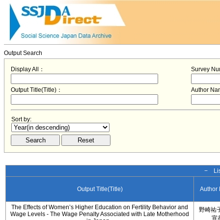
Output Search
Display All：
Survey N
Output Title(Title)：
Author N
Sort by:
− Lis
Output Title(Title)
Author
The Effects of Women’s Higher Education on Fertility Behavior and
野崎祐子
Wage Levels - The Wage Penalty Associated with Late Motherhood
宣