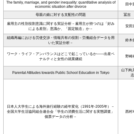
The family, marriage, and gender inequality: quantitative analysis of
田中
economic situation after divorce
母親の娘に対する支配性の問題
冨吉
雇用主の性別役割意識に関する実証分析－雇用主が持つのは「好み
安田
による差別」意識か、「固定観念」か－
組織再編における労使交渉・情報共有の役割－労働組合データを用
鈴木
いた実証分析－
ワーク・ライフ・アンバランスはどこで起こっているか――出産ペ
野崎
ナルティと女性の就業継続
山下絢,
Parental Attitudes towards Public School Education in Tokyo
日本人大学生による海外旅行経験の経年変化（1991年-2005年）－
全国大学生活協同組合連合会「学生の消費生活に関する実態調査」
西村
個票データの分析－