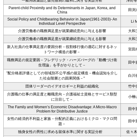
一般用医薬品と販売規制の緩和に関する実証分析
澤野
Parent-child Proximity and its Determinants in Japan, Korea, and
田渕
China
Social Policy and Childbearing Behavior in Japan(1961-2003)- An
Li 
Individual Level Perspective
介護労働者の職務満足度が就業継続意向に与える影響
大和
介護労働者の職務満足度が就業継続意向に与える影響
大和
新入社員の仕事満足度の要因分析－役割移行後の適応に対するネッ
宮田
トワーク構造の影響－
職務満足の規定要因－フレデリック・ハーズバーグの「動機づけ衛
田中
生理論」を手がかりとして－
"配分格差評価としての領域別不公平感の規定構造－機会認知を介し
白川
た社会階層との因果関係－"
団体リーダーのイデオロギーと利益の組織化
竹中
介護職の仕事の満足度と離職意向－介護福祉士資格とサービス類型
小檜
に注目して－
The Family and Women’s Economic Disadvantage: A Micro-Macro
田中
Problem for Distributive Justice
女性の経済的不利益と家族－分配的正義におけるミクロ・マクロ問
田中
題－
独身女性の男性に求める留保水準に関する実証分析
佐々