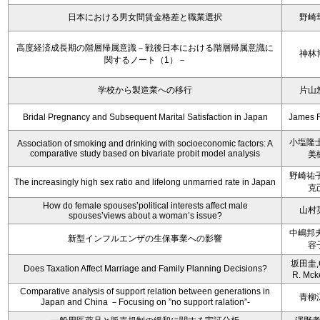
日本における男女間賃金格差と職業選択
野崎
高度経済成長期の階層帰属意識－戦後日本における階層帰属意識に
神林
関するノート（1）－
学校から製造業への移行
片山
Bridal Pregnancy and Subsequent Marital Satisfaction in Japan
James 
小塩隆士
Association of smoking and drinking with socioeconomic factors: A
comparative study based on bivariate probit model analysis
美
野崎祐子
The increasingly high sex ratio and lifelong unmarried rate in Japan
克
How do female spouses’political interests affect male
山村
spouses’views about a woman’s issue?
中嶋邦夫
新型インフルエンザの生保事業への影響
容
坂田圭,C
Does Taxation Affect Marriage and Family Planning Decisions?
R. Mck
Comparative analysis of support relation between generations in
青柳
Japan and China －Focusing on ”no support ralation”-