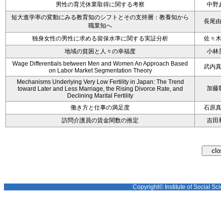
男性の育児休業取得に関する考察
中野
短大進学率の変動にみる教育知のシフトとその支持層：教養知から
長尾
職業知へ
独身女性の男性に求める留保水準に関する実証分析
佐々
地域の貧困と人々の幸福度
小林
Wage Differentials between Men and Women An Approach Based
武内
on Labor Market Segmentation Theory
Mechanisms Underlying Very Low Fertility in Japan: The Trend
加藤
toward Later and Less Marriage, the Rising Divorce Rate, and
Declining Marital Fertility
働き方と仕事の満足度
石原
訪問介護員の賃金関数の推定
吉田
Copyright© Institute of Social Sci