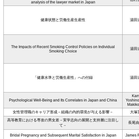
analysis of the lawyer market in Japan
健康状態と労働生産生産性
湯田
The Impacts of Recent Smoking Control Policies on Individual
湯田
Smoking Choice
「健康水準と労働生産性」への付録
湯田
Kam
Psychological Well-Being and Its Correlates in Japan and China
Yoshino
Makiko
女性管理職のキャリア形成－組織の内的環境が与える影響－
大塚
高等教育における専攻の男女差－実学志向の展開と支持層に注目し
長尾
て－
Bridal Pregnancy and Subsequent Marital Satisfaction in Japan
James 