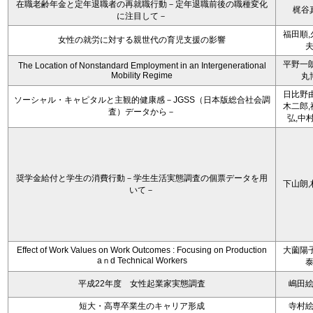
在職老齢年金と定年退職者の再就職行動－定年退職前後の職種変化
梶谷
に注目して－
福田順,
女性の就労に対する親世代の育児支援の影響
平野一朗
The Location of Nonstandard Employment in an Intergenerational
Mobility Regime
丸
日比野由
ソーシャル・キャピタルと主観的健康感－JGSS（日本版総合社会調
木二郎,
査）データから－
弘,中
奨学金給付と学生の消費行動－学生生活実態調査の個票データを用
下山朗,
いて－
Effect of Work Values on Work Outcomes : Focusing on Production
大薗陽子
aｎd Technical Workers
平成22年度 女性起業家実態調査
嶋田
短大・高専卒業生のキャリア形成
寺村