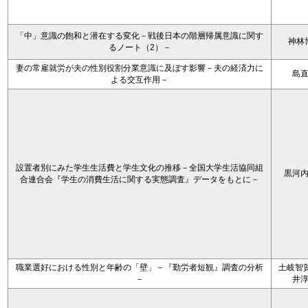
「中」意識の飽和と潜在する変化－戦後日本の階層帰属意識に関す
神林
るノート（2）－
妻の常雇就労が夫の性別役割分業意識に及ぼす影響－夫の経済力に
島
よる交互作用－
設置者別にみた学生生活費と学生文化の推移－全国大学生活協同組
黒河
合連合会『学生の消費生活に関する実態調査』データをもとに－
職業選好における性別と年齢の「壁」－『勤労者短観』調査の分析
土岐智賀
－
井