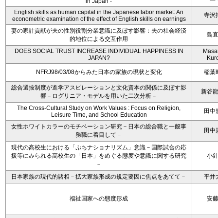
in Japan -
English skills as human capital in the Japanese labor market: An
寺沢
econometric examination of the effect of English skills on earnings
妻の家計貢献が夫の性別役割分業意識に及ぼす影響：夫の社会経済
島
的地位による交互作用
DOES SOCIAL TRUST INCREASE INDIVIDUAL HAPPINESS IN
Masa
JAPAN?
Kur
NFRJ98/03/08からみた日本の家族の現状と変化
稲葉
総合選抜制度が進学アスピレーションと文化資本の関係に及ぼす影
新谷
響－ログリニア・モデルを用いた二次分析－
The Cross-Cultural Study on Work Values : Focus on Religion,
田中
Leisure Time, and School Education
女性ホワイトカラーのモチベーション研究－日本の総合職と一般事
田中
務職に着目して－
現代の高校生における「ぷちナショナリズム」意識－国際試合の応
援等にみられる高校生の「日本」をめぐる態度や意識に関する研究
小
－
日本家族の現代的諸相－拡大家族形成の規定要因に焦点をあてて－
平井
福祉国家への態度形成
安