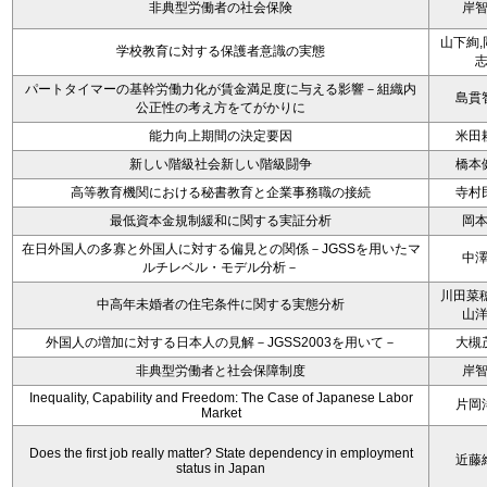
非典型労働者の社会保険
岸
山下絢,
学校教育に対する保護者意識の実態
パートタイマーの基幹労働力化が賃金満足度に与える影響－組織内
島貫
公正性の考え方をてがかりに
能力向上期間の決定要因
米田
新しい階級社会新しい階級闘争
橋本
高等教育機関における秘書教育と企業事務職の接続
寺村
最低資本金規制緩和に関する実証分析
岡
在日外国人の多寡と外国人に対する偏見との関係－JGSSを用いたマ
中
ルチレベル・モデル分析－
川田菜穂
中高年未婚者の住宅条件に関する実態分析
山
外国人の増加に対する日本人の見解－JGSS2003を用いて－
大槻
非典型労働者と社会保障制度
岸
Inequality, Capability and Freedom: The Case of Japanese Labor
片岡
Market
Does the first job really matter? State dependency in employment
近藤
status in Japan