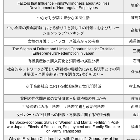
Factors that Influence Firms’Willingness about Abilities
坂爪
Development of Non-regular Employees
つながりが築く豊かな国民生活
笹島
中小企業の資金調達における借り手と貸し手の行動，およびリレー
高畑
ションシップバンキング
女性の介護：ライフコース視点からの考察
菊澤
The Stigma of Failure and Limited Opportunities for Ex-failed
三
Entrepreneurs’Redemption in Japan
有機農産物の購入変化と消費者の属性分析
石
社会的ネットワークが乏しい高齢者の縦断的にみた発現率とその関
斉藤
連要因－全国高齢者パネル調査の2次分析より－
少子高齢社会における生活保障と世代間関係
村上
貧困の世代間連鎖の実証研究－所得移動の観点から
佐藤
世論調査にみる「格差」：格差問題と政治的格差
西澤
女性パートの正社員への転職・再就職に関する実証分析
金
The Socio-economic Status of Women and Marital Fertility in Post-
福田
war Japan : Effects of Education, Employment and Family Structure
on Parity Transitions
Why do First-born Children Live with Parents? -Geography of the