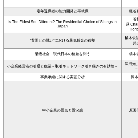
定年退職者の能力開発と再就職
梶谷
若
Is The Eldest Son Different? The Residential Choice of Sibings in
緑,Char
Japan
Hori
橘木俊詔
“貧困との戦い”における最低賃金の役割
邦
階級社会－現代日本の格差を問う
橋本
深沼光,
小企業経営者の引退と廃業－取引ネットワーク引き継ぎの有効性－
事業承継に関する実証分析
岡
中小企業の景気と景況感
原田