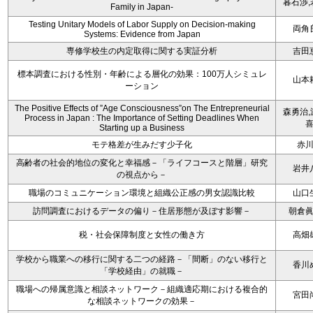
暮石渉,
Family in Japan-
Testing Unitary Models of Labor Supply on Decision-making
両角
Systems: Evidence from Japan
専修学校生の内定取得に関する実証分析
吉田
標本調査における性別・年齢による層化の効果：100万人シミュレ
山本
ーション
The Positive Effects of ”Age Consciousness”on The Entrepreneurial
森勇治,
Process in Japan : The Importance of Setting Deadlines When
Starting up a Business
モテ格差が生みだす少子化
赤
高齢者の社会的地位の変化と幸福感－「ライフコースと階層」研究
岩井
の視点から－
職場のコミュニケーション環境と組織公正感の男女認識比較
山口
訪問調査におけるデータの偏り－住居形態が及ぼす影響－
朝倉
税・社会保障制度と女性の働き方
高畑
学校から職業への移行に関する二つの経路－「間断」のない移行と
香川
「学校経由」の就職－
職場への帰属意識と相談ネットワーク－組織適応期における複合的
宮田
な相談ネットワークの効果－