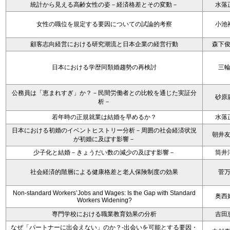
統計から見える高齢女性の姿－経済格差とその変動－
水落
女性の職位を規定する要因についての試論的考察
小池
顧客志向経営における研究潮流と日本企業の経営行動
森下
日本における学歴同類婚趨勢の再検討
三
公務員は「恵まれすぎ」か？－民間労働者との比較を通じた実証分
砂原
析－
若年時の正規就業は結婚を早めるか？
水落
日本における初婚のイベントヒストリー分析－周囲の社会経済状況
朝井
が初婚に及ぼす影響－
少子化と結婚－きょうだい数の減少の及ぼす影響－
筒井
社会経済的階層による健康格差と老人保険制度の効果
菅
Non-standard Workers’Jobs and Wages: Is the Gap with Standard
奥西
Workers Widening?
専門学校における職業教育効果の分析
吉田
なぜ「パートナーに出会えない」のか？-出会いを可能とする要因・