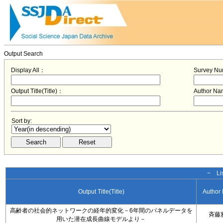
Output Search
Display All：
Survey N
Output Title(Title)：
Author N
Sort by:
− Lis
Output Title(Title)
Author
高齢者の社会的ネットワークの経年的変化－6年間のパネルデータを
斉藤
用いた潜在成長曲線モデルより－