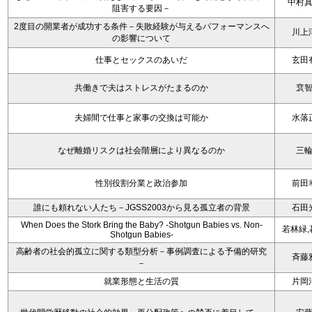
中村
阻害する要因－
2度目の開業者が成功する条件－失敗経験が与えるパフォーマンスへ
川上
の影響について
仕事とセックスのあいだ
玄田
共働きで夫はストレスがたまるのか
裵
夫婦間で仕事と家事の交換は可能か
水落
なぜ離婚リスクは社会階層により異なるのか
三
性別役割分業と政治参加
前田
誰にも頼れない人たち－JGSS2003から見る孤立者の背景
石田
When Does the Stork Bring the Baby? -Shotgun Babies vs. Non-
若林緑,
Shotgun Babies-
高齢者の社会的孤立に関する類型分析－事例調査による予備的研究
斉藤
－
就業形態と生活の質
片岡