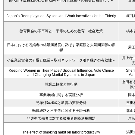
世代間学歴移動の社会的効果－再分配政策への賛否に着目して－
安
梶谷
Japan’s Reemployment System and Work Incentives for the Elderly
教育機会の不平等と、平等のための教育－社会政策
橋本
日本における既婚者の結婚満足度に及ぼす家庭観と夫婦間関係の影
周
響
井上考ニ
小企業経営者の引退と廃業－取引ネットワーク引き継ぎの有効性－
Keeping Women in Their Place? Spousal Influence, Vote Choice
Sherr
and Changing Marital Dynamics in Japan
Mar
玄田有志
就業二極化と性行動
淳
事業承継に関する実証分析
岡
兄弟姉妹構成と教育の実証分析
玉田
転職経路と不平等に関する実証分析
森山
非典型労働者に対する被用者保険適用問題
岸
湯田
The effect of smoking habit on labor productivity