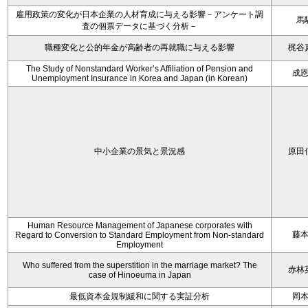
雇用政策の変化が日本企業の人材育成に与える影響－アンケート調
馬
査の個票データに基づく分析－
職種変化と公的年金が高齢者の再就職に与える影響
梶谷
The Study of Nonstandard Worker’s Affiliation of Pension and
成
Unemployment Insurance in Korea and Japan (in Korean)
中小企業の景気と景況感
原田
Human Resource Management of Japanese corporates with
藤
Regard to Conversion to Standard Employment from Non-standard
Employment
Who suffered from the superstition in the marriage market? The
赤林
case of Hinoeuma in Japan
最低資本金規制緩和に関する実証分析
岡