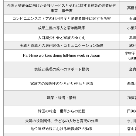
介護人材確保に向けた介護サービスとそれに対する施策の調査研究
高橋
事業 報告書
コンビニエンスストアの利用頻度と消費者属性に関する考察
石
成果主義の導入と若年離職率
小葉
人口減少社会と家族のゆくえ
赤
実親と義親との居住関係・コミュニケーション頻度
施
岸智子,
Part-time workers doing full-time work in Japan
Gas
実親と義理の親へのサポート提供
金
家族内の関係性のひろがり/生活と意識
西野
職業・経済・階層
加藤
韓国の相違：世帯からの把握
田渕
夫婦の役割関係、子どもの人数と育児の分担
永井
地位達成過程における転職経路の効果
森山