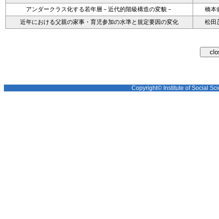
アンダークラス化する若年層－近代的階級構造の変貌－
橋本
近年における父親の家事・育児参加の水準と規定要因の変化
松田
Copyright© Institute of Social Sci