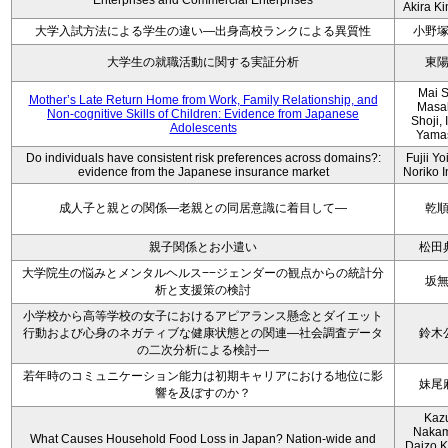
Enterprises and Commercial Enterprises
Akira K
大学入試方法による学生の違い―出身高校ランクによる異質性
小野
大学生の就職活動に関する実証分析
東
Mai S
Mother’s Late Return Home from Work, Family Relationship, and
Masa
Non-cognitive Skills of Children: Evidence from Japanese
Shoji, 
Adolescents
Yama
Do individuals have consistent risk preferences across domains?:
Fujii Yo
evidence from the Japanese insurance market
Noriko 
成人子と親との関係―老親との同居意識に着目して―
乾
親子関係とお小遣い
松田
大学院生の悩みとメンタルヘルス−−ジェンダーの観点からの統計分
坂
析と支援策の検討
小学校から高等学校の女子におけるアピアランス懸念とダイエット
行動および心身のネガティブな健康状態との関連―社会調査データ
鈴木
の二次分析による検討―
若年時のコミュニケーション能力は初期キャリアにおける地位に影
妹尾
響を及ぼすのか？
Kaz
Nakam
What Causes Household Food Loss in Japan? Nation-wide and
Daizo K