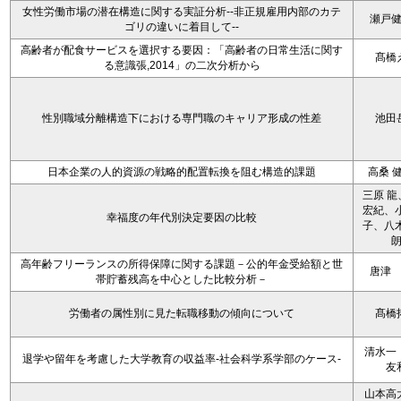
女性労働市場の潜在構造に関する実証分析--非正規雇用内部のカテ
瀬戸
ゴリの違いに着目して--
高齢者が配食サービスを選択する要因：「高齢者の日常生活に関す
髙橋
る意識張,2014」の二次分析から
性別職域分離構造下における専門職のキャリア形成の性差
池田
日本企業の人的資源の戦略的配置転換を阻む構造的課題
高桑 
三原 龍
宏紀、小
幸福度の年代別決定要因の比較
子、八木
高年齢フリーランスの所得保障に関する課題－公的年金受給額と世
唐津
帯貯蓄残高を中心とした比較分析－
労働者の属性別に見た転職移動の傾向について
髙橋
清水一
退学や留年を考慮した大学教育の収益率-社会科学系学部のケース-
友
山本高