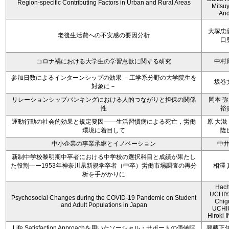
Region-specific Contributing Factors in Urban and Rural Areas
Mitsu
An
大塚忠
老後生活費への不安感の要因分析
口
コロナ禍における大学生の学習意欲に関する研究
中村
参加日数によるインターンシップの効果 －工学系分野の大学院生を
坂巻
対象に－
リレーションシップバンキングにおける人的つながりと担保の関係
岡本 弥
性
裕
運動行動の社会的効果と規定要因――生活習慣病による死亡，労働
原 大滋
環境に着目して
隆
中小企業の事業承継とイノベーション
中
新制中学校黎明期中卒者における中学校の選択科目と成績が果たし
た役割―ー1953年神奈川県新規学卒者（中卒）労働市場調査の再分
相澤 
析を手がかりに
Hach
UCHIY
Psychosocial Changes during the COVID-19 Pandemic on Student
Chig
and Adult Populations in Japan
UCHI
Hiroki
Life Satisfaction Approachを用いたソーシャル・サポートの価値評
要藤正任