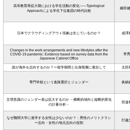
高等教育再拡大期における学生活動の変化——Typological
鎌田
Approachによる学生下位集団の時代比較
日本でクラウディングアウト現象は生じているのか？
成澤
Changes in the work arrangements and new lifestyles after the
李
COVID-19 pandemic: Evidence based on survey data from the
Japanese Cabinet Office
誰が海外を志向するのか？ー留学期間と出身階層に着目して
太田
専門学校という進路選択とジェンダー
眞鍋
文理意識のジェンダー差は拡大するのか －横断的傾向と縦断的変化
田邉
の計量分析－
なぜ難関大学に進学する女性は少ないのか？：男性のメリトクラシ
打越
ー志向・女性の地元志向の役割