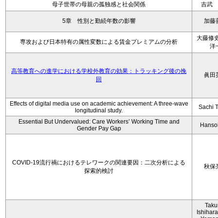
母子世帯の母親の孤独感と社会関係
吉武
5章 性別と勤続年数の影響
加藤
大藤修史
専攻および日本特有の属性変数による賃金プレミアムの分析
洋
高等教育への進学における学校外教育の効果：トラッキング後の挽
眞田
回
Effects of digital media use on academic achievement: A three-wave
Sachi 
longitudinal study.
Essential But Undervalued: Care Workers’ Working Time and
Hanso
Gender Pay Gap
COVID-19流行禍におけるテレワークの関連要因：二次分析による
秋保
探索的検討
Tak
Ishihara