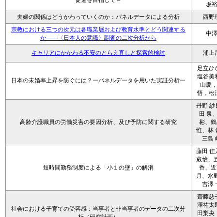
促進を目指して～
坂
夫婦の関係はどうかわっていくのか：パネルデータによる分析
西野
宗教における三つの次元は各職業層および教育水準とどう関連する
中
か――〈日本人の意識〉調査の二次分析から
キャリアにかかわる不安のとらえ直しと探索的検討
浦上
足立ひ
塩谷美
日本の未婚率上昇を防ぐには？ーパネルデータを用いた実証分析ー
山慶
悟，松
丹野 紗
田 泉
高齢介護職員の労働災害の要因分析、及び予防に関する研究
彬、鶴
惟、林 
三島 
藤田 佳
葳怡、五
短時間勤務制度による「小１の壁」の解消
香、近
月、水野
吉澤 
齋藤慈
澤祐太
社会における子育ての受容感：当事者と非当事者のデータの二次分
田梨央