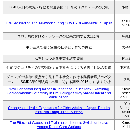
LGBT人口の意識・行動と関連要因：日米のミクロデータの比較
小島
Kazu
Life Satisfaction and Telework during COVID-19 Pandemic in Japan
Mine
コロナ禍におけるテレワークの効果に関する実証分析
峰滝
中小企業で働く父親の仕事と子育ての両立
大平
拡充しつつある事業承継支援策
村上
性的マジョリティの初交経験：日本社会における過去半世紀の変遷
中村
ジェンダー編成の視点から見る日本社会における配偶者選択のパタ
李
ーン : 「SSJDA第9回結婚・出産に関する調査(2016)」による分析
New Horizontal Inequalities in Japanese Education? Examining
Stev
Socioeconomic Selectivity in Pre-College Study Abroad Intent and
Entric
Participation.
Sho Fu
Yu
Changes in Health Expectancy for Older Adults in Japan: Results
Minag
from Two Longitudinal Surveys
Yasu
Sai
The Effects of Wages and Training on Intent to Switch or Leave
Kens
Among Direct Care Workers
Kish