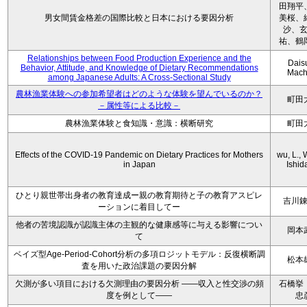
田翔平
男女間賃金格差の国際比較と日本における要因分析
美桜、
沙、
祐、鶴
Relationships between Food Production Experience and the
Dais
Behavior, Attitude, and Knowledge of Dietary Recommendations
Mach
among Japanese Adults: A Cross-Sectional Study
農林漁業体験への参加希望者はどのような体験を望んでいるのか？
町田
－属性等による比較－
農林漁業体験と食知識・意識：横断研究
町田
Effects of the COVID-19 Pandemic on Dietary Practices for Mothers
wu, L., 
in Japan
Ishida
ひとり親世帯出身者の教育達成ー親の教育期待と子の教育アスピレ
吉川
ーションに着目してー
他者の苦境認識が認識主体の主観的な健康感等に与える影響につい
岡本
て
ベイズ型Age-Period-Cohort分析の多項ロジットモデル：反復横断調
松本
査を用いた政治課題の要因分解
欠測が多い項目における欠測理由の要因分析 ——収入と性交渉の頻
石橋挙
度を例として——
忠