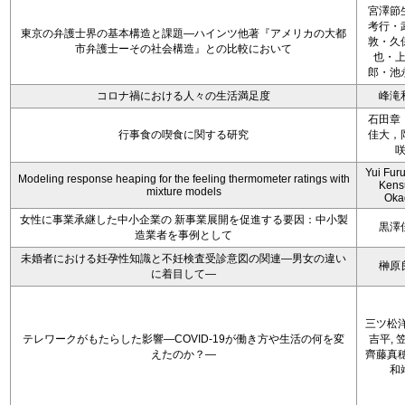
宮澤節
考行・
東京の弁護士界の基本構造と課題―ハインツ他著『アメリカの大都
敦・久
市弁護士ーその社会構造』との比較において
也・
郎・池
コロナ禍における人々の生活満足度
峰滝
石田章
行事食の喫食に関する研究
佳大，
Yui Fur
Modeling response heaping for the feeling thermometer ratings with
Kens
mixture models
Oka
女性に事業承継した中小企業の 新事業展開を促進する要因：中小製
黒澤
造業者を事例として
未婚者における妊孕性知識と不妊検査受診意図の関連―男女の違い
榊原
に着目して―
三ツ松洋
テレワークがもたらした影響―COVID-19が働き方や生活の何を変
吉平, 
えたのか？―
齊藤真穂
和