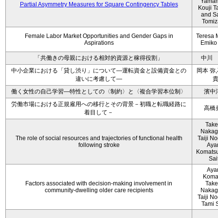
Yamam
Partial Asymmetry Measures for Square Contingency Tables
Kouji T
and S
Tomi
Female Labor Market Opportunities and Gender Gaps in
Teresa 
Aspirations
Emiko
「共働きの母親における相対的資源と稼得役割」
中川
中小企業における「貸し渋り」について―運転資金と設備資金との
岡本 弥
違いに考慮して―
働く女性の自己学習―特性としての〈制約〉と〈複合学習本位制〉
濱中
労働市場における正規雇用への移行とその背景－初職と転職経路に
高橋
着目して－
Take
Nakag
The role of social resources and trajectories of functional health
Taiji No
following stroke
Aya
Komatsu
Sai
Aya
Koma
Factors associated with decision‐making involvement in
Take
community‐dwelling older care recipients
Nakag
Taiji No
Tami 