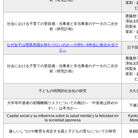
析（研究計画）
茉莉・
齋藤慈
澤祐太
社会における子育ての受容感：当事者と非当事者のデータの二次分
田梨央
析（研究計画）
茉莉・
なぜ女子は理系意識を持ちづらいのか―小学5～6年生に焦点を当て
日下
て―
齋藤慈
澤祐太
社会における子育ての受容感：当事者と非当事者のデータの二次分
田梨央
析（研究計画）
茉莉・
子どもの時間的社会化の研究
大久
大学等中退者の初職離職リスクについての検討―「中退者は辞めや
下瀬
すい」は本当か―
Capital social y su influencia sobre la salud mental y la felicidad en
Kyoko 
la sociedad japonesa
Mora
厳しいしつけや教育を肯定する親と子どもの育ちについての研究
眞鍋