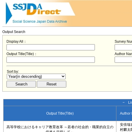
Output Search
Display All：
Survey N
Output Title(Title)：
Author N
Sort by:
− Lis
Output Title(Title)
Author
安倍瑞
高等学校におけるキャリア教育改革 ～若者の社会的・職業的自立の
村麟太