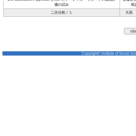
価の試み
篤
二次分析／１
大高
Copyright© Institute of Social Sci