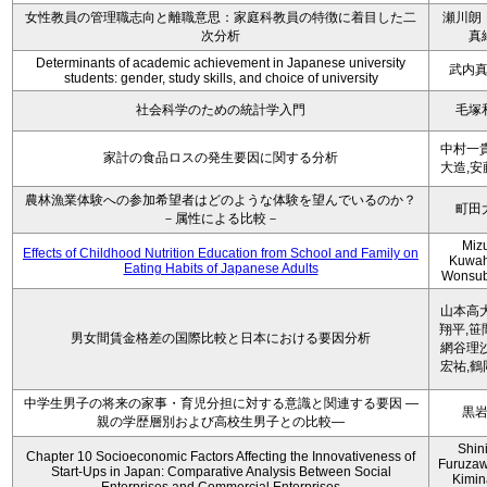
女性教員の管理職志向と離職意思：家庭科教員の特徴に着目した二
瀬川朗
次分析
真
Determinants of academic achievement in Japanese university
武内
students: gender, study skills, and choice of university
社会科学のための統計学入門
毛塚
中村一貴
家計の食品ロスの発生要因に関する分析
大造,安
農林漁業体験への参加希望者はどのような体験を望んでいるのか？
町田
－属性による比較－
Miz
Effects of Childhood Nutrition Education from School and Family on
Kuwah
Eating Habits of Japanese Adults
Wonsu
山本高大
翔平,笹
男女間賃金格差の国際比較と日本における要因分析
網谷理沙
宏祐,鶴
中学生男子の将来の家事・育児分担に対する意識と関連する要因 ―
黒
親の学歴層別および高校生男子との比較―
Shini
Chapter 10 Socioeconomic Factors Affecting the Innovativeness of
Furuzaw
Start-Ups in Japan: Comparative Analysis Between Social
Kimin