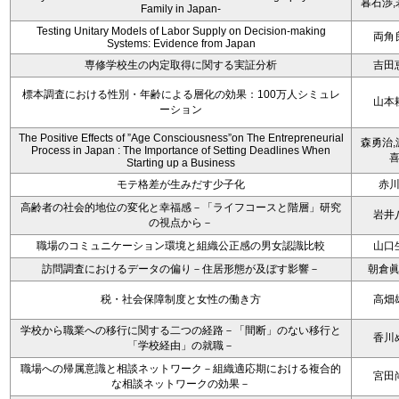
暮石渉,
Family in Japan-
Testing Unitary Models of Labor Supply on Decision-making
両角
Systems: Evidence from Japan
専修学校生の内定取得に関する実証分析
吉田
標本調査における性別・年齢による層化の効果：100万人シミュレ
山本
ーション
The Positive Effects of ”Age Consciousness”on The Entrepreneurial
森勇治,
Process in Japan : The Importance of Setting Deadlines When
Starting up a Business
モテ格差が生みだす少子化
赤
高齢者の社会的地位の変化と幸福感－「ライフコースと階層」研究
岩井
の視点から－
職場のコミュニケーション環境と組織公正感の男女認識比較
山口
訪問調査におけるデータの偏り－住居形態が及ぼす影響－
朝倉
税・社会保障制度と女性の働き方
高畑
学校から職業への移行に関する二つの経路－「間断」のない移行と
香川
「学校経由」の就職－
職場への帰属意識と相談ネットワーク－組織適応期における複合的
宮田
な相談ネットワークの効果－