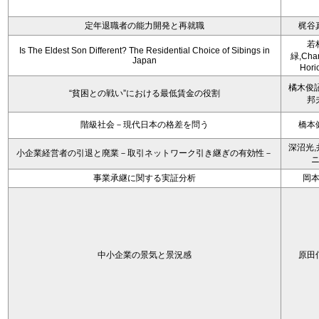
定年退職者の能力開発と再就職
梶谷
若
Is The Eldest Son Different? The Residential Choice of Sibings in
緑,Char
Japan
Hori
橘木俊詔
“貧困との戦い”における最低賃金の役割
邦
階級社会－現代日本の格差を問う
橋本
深沼光,
小企業経営者の引退と廃業－取引ネットワーク引き継ぎの有効性－
事業承継に関する実証分析
岡
中小企業の景気と景況感
原田