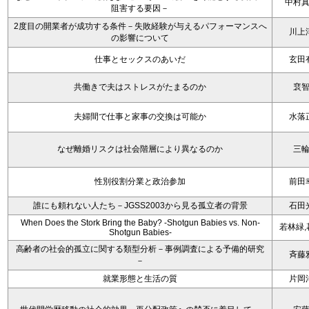
中村
阻害する要因－
2度目の開業者が成功する条件－失敗経験が与えるパフォーマンスへ
川上
の影響について
仕事とセックスのあいだ
玄田
共働きで夫はストレスがたまるのか
裵
夫婦間で仕事と家事の交換は可能か
水落
なぜ離婚リスクは社会階層により異なるのか
三
性別役割分業と政治参加
前田
誰にも頼れない人たち－JGSS2003から見る孤立者の背景
石田
When Does the Stork Bring the Baby? -Shotgun Babies vs. Non-
若林緑,
Shotgun Babies-
高齢者の社会的孤立に関する類型分析－事例調査による予備的研究
斉藤
－
就業形態と生活の質
片岡