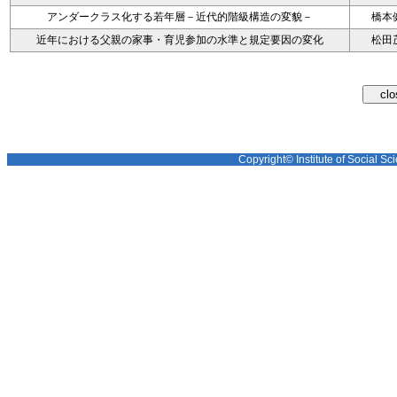
アンダークラス化する若年層－近代的階級構造の変貌－
橋本
近年における父親の家事・育児参加の水準と規定要因の変化
松田
Copyright© Institute of Social Sci