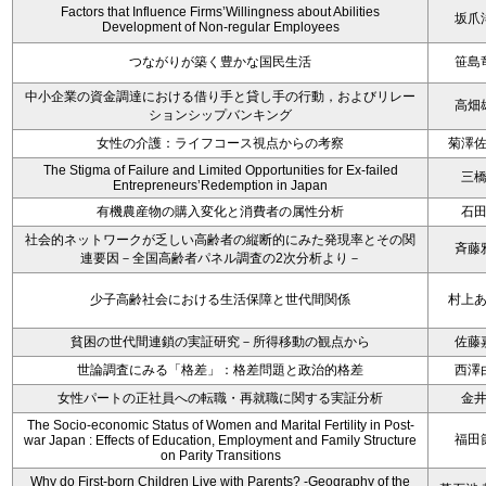
Factors that Influence Firms’Willingness about Abilities
坂爪
Development of Non-regular Employees
つながりが築く豊かな国民生活
笹島
中小企業の資金調達における借り手と貸し手の行動，およびリレー
高畑
ションシップバンキング
女性の介護：ライフコース視点からの考察
菊澤
The Stigma of Failure and Limited Opportunities for Ex-failed
三
Entrepreneurs’Redemption in Japan
有機農産物の購入変化と消費者の属性分析
石
社会的ネットワークが乏しい高齢者の縦断的にみた発現率とその関
斉藤
連要因－全国高齢者パネル調査の2次分析より－
少子高齢社会における生活保障と世代間関係
村上
貧困の世代間連鎖の実証研究－所得移動の観点から
佐藤
世論調査にみる「格差」：格差問題と政治的格差
西澤
女性パートの正社員への転職・再就職に関する実証分析
金
The Socio-economic Status of Women and Marital Fertility in Post-
福田
war Japan : Effects of Education, Employment and Family Structure
on Parity Transitions
Why do First-born Children Live with Parents? -Geography of the