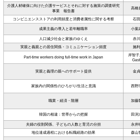
介護人材確保に向けた介護サービスとそれに対する施策の調査研究
高橋
事業 報告書
コンビニエンスストアの利用頻度と消費者属性に関する考察
石
成果主義の導入と若年離職率
小葉
人口減少社会と家族のゆくえ
赤
実親と義親との居住関係・コミュニケーション頻度
施
岸智子,
Part-time workers doing full-time work in Japan
Gas
実親と義理の親へのサポート提供
金
家族内の関係性のひろがり/生活と意識
西野
職業・経済・階層
加藤
韓国の相違：世帯からの把握
田渕
夫婦の役割関係、子どもの人数と育児の分担
永井
地位達成過程における転職経路の効果
森山