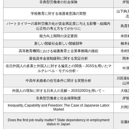
非典型労働者の社会保険
岸
山下絢,
学校教育に対する保護者意識の実態
パートタイマーの基幹労働力化が賃金満足度に与える影響－組織内
島貫
公正性の考え方をてがかりに
能力向上期間の決定要因
米田
新しい階級社会新しい階級闘争
橋本
高等教育機関における秘書教育と企業事務職の接続
寺村
最低資本金規制緩和に関する実証分析
岡
在日外国人の多寡と外国人に対する偏見との関係－JGSSを用いたマ
中
ルチレベル・モデル分析－
川田菜穂
中高年未婚者の住宅条件に関する実態分析
山
外国人の増加に対する日本人の見解－JGSS2003を用いて－
大槻
非典型労働者と社会保障制度
岸
Inequality, Capability and Freedom: The Case of Japanese Labor
片岡
Market
Does the first job really matter? State dependency in employment
近藤
status in Japan