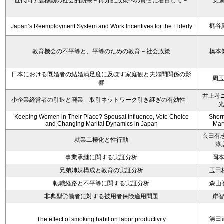
世代間学歴移動の社会的効果－再分配政策への賛否に着目して－
安
梶谷
Japan’s Reemployment System and Work Incentives for the Elderly
教育機会の不平等と、平等のための教育－社会政策
橋本
日本における既婚者の結婚満足度に及ぼす家庭観と夫婦間関係の影
周
響
井上考ニ
小企業経営者の引退と廃業－取引ネットワーク引き継ぎの有効性－
Keeping Women in Their Place? Spousal Influence, Vote Choice
Sherr
and Changing Marital Dynamics in Japan
Mar
玄田有志
就業二極化と性行動
淳
事業承継に関する実証分析
岡
兄弟姉妹構成と教育の実証分析
玉田
転職経路と不平等に関する実証分析
森山
非典型労働者に対する被用者保険適用問題
岸
湯田
The effect of smoking habit on labor productivity