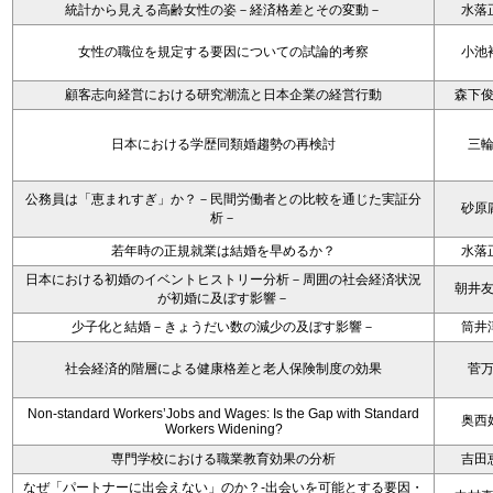
統計から見える高齢女性の姿－経済格差とその変動－
水落
女性の職位を規定する要因についての試論的考察
小池
顧客志向経営における研究潮流と日本企業の経営行動
森下
日本における学歴同類婚趨勢の再検討
三
公務員は「恵まれすぎ」か？－民間労働者との比較を通じた実証分
砂原
析－
若年時の正規就業は結婚を早めるか？
水落
日本における初婚のイベントヒストリー分析－周囲の社会経済状況
朝井
が初婚に及ぼす影響－
少子化と結婚－きょうだい数の減少の及ぼす影響－
筒井
社会経済的階層による健康格差と老人保険制度の効果
菅
Non-standard Workers’Jobs and Wages: Is the Gap with Standard
奥西
Workers Widening?
専門学校における職業教育効果の分析
吉田
なぜ「パートナーに出会えない」のか？-出会いを可能とする要因・