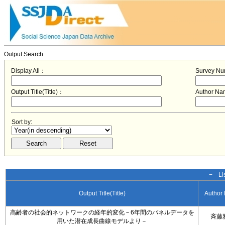
Output Search
Display All：
Survey N
Output Title(Title)：
Author N
Sort by:
− Lis
Output Title(Title)
Author
高齢者の社会的ネットワークの経年的変化－6年間のパネルデータを
斉藤
用いた潜在成長曲線モデルより－