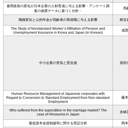
雇用政策の変化が日本企業の人材育成に与える影響－アンケート調
馬
査の個票データに基づく分析－
職種変化と公的年金が高齢者の再就職に与える影響
梶谷
The Study of Nonstandard Worker’s Affiliation of Pension and
成
Unemployment Insurance in Korea and Japan (in Korean)
中小企業の景気と景況感
原田
Human Resource Management of Japanese corporates with
藤
Regard to Conversion to Standard Employment from Non-standard
Employment
Who suffered from the superstition in the marriage market? The
赤林
case of Hinoeuma in Japan
最低資本金規制緩和に関する実証分析
岡