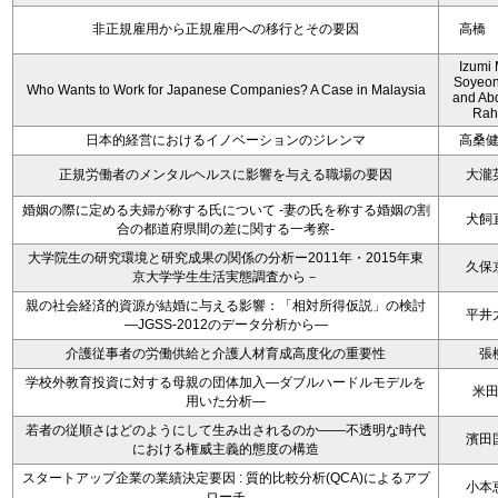
非正規雇用から正規雇用への移行とその要因
高橋
Izumi 
Soyeon
Who Wants to Work for Japanese Companies? A Case in Malaysia
and Ab
Rah
日本的経営におけるイノベーションのジレンマ
高桑
正規労働者のメンタルヘルスに影響を与える職場の要因
大瀧
婚姻の際に定める夫婦が称する氏について -妻の氏を称する婚姻の割
犬飼
合の都道府県間の差に関する一考察-
大学院生の研究環境と研究成果の関係の分析ー2011年・2015年東
久保
京大学学生生活実態調査から－
親の社会経済的資源が結婚に与える影響：「相対所得仮説」の検討
平井
―JGSS-2012のデータ分析から―
介護従事者の労働供給と介護人材育成高度化の重要性
張
学校外教育投資に対する母親の団体加入―ダブルハードルモデルを
米
用いた分析―
若者の従順さはどのようにして生み出されるのか――不透明な時代
濱田
における権威主義的態度の構造
スタートアップ企業の業績決定要因 : 質的比較分析(QCA)によるアプ
小本
ローチ