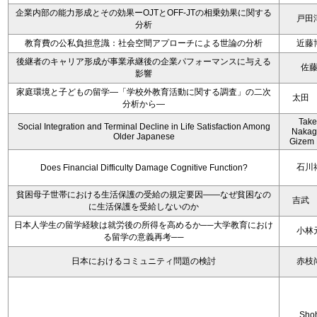
企業内部の能力形成とその効果ーOJTとOFF-JTの相乗効果に関する
戸田
分析
教育費の公私負担意識：社会空間アプローチによる世論の分析
近藤
後継者のキャリア形成が事業承継後の企業パフォーマンスに与える
佐
影響
家庭環境と子どもの留学―「学校外教育活動に関する調査」の二次
太田
分析から―
Take
Social Integration and Terminal Decline in Life Satisfaction Among
Nakag
Older Japanese
Gizem 
石川
Does Financial Difficulty Damage Cognitive Function?
貧困母子世帯における生活保護の受給の規定要因――なぜ貧困なの
吉武
に生活保護を受給しないのか
日本人学生の留学経験は就労後の所得を高めるか──大学教育におけ
小林
る留学の意義再考──
日本におけるコミュニティ問題の検討
赤枝
Sho