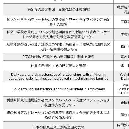
亀井暁
満足度の決定要因―日米仏韓の比較研究
花
育児と仕事を両立させるための支援策とワークライフバランス満足
工藤
度との関係
私立中学校が果たしている役割と期待される機能：保護者アンケー
木村
トの結果から見た進学動機と教育需要を中心に
経験年数の浅い派遣介護職員の特性：高齢者ケア領域の介護職員の
松山
人員不足問題の視点から
PTA親会員の不満とその要因構造に関する研究
森村
仕事の自律性：その規定要因と効果
李 
Daily care and characteristics of relationships with children in
Yoshi
Japanese foster families compared with intact-marriage families
Dain
Miy
Solidarity, job satisfaction, and turnover intent in employees
Matsu
Baiju 
労働時間規制適用除外者のメンタルヘルス～高度プロフェッショナ
正田
ル制度導入を受けて～
親の教育アスピレーションの階層差生成過程：合理的選択要因によ
須永
る媒介関係の検証
内田浩
日本の創業企業と創業金融の実態