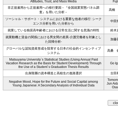
Attitudes, Trust, and Mass Media
Fuji
非正規雇用から正規雇用への移行要因－『全国就業実態パネル調
高橋
査』を用いた分析－
ソーシャル・サポート・システムにおける重要な他者の移行: シーク
中田
エンス分析を用いた分析から
就業している独居高年齢者における日常生活に関する意識の特性
鈴木
就業動機と賃金の関係における男女間の差異‐介護労働者を対象とし
加藤
た回帰分析‐
グローバルな認知資産形成を阻害する日本の社会的インセンティブ
高桑 
システム
Matsuyama University´s Statistical Studies (Using Annual Paid
Vacation Research as the Basis for Student Development) Through
Go I
the Use of a Student´s Graduation Thesis Results
出身階層の資本構造と高校生の進路選択
古田
Tomomi
Negative Mood, Hope for the Future and Social Capital among
Jun Aid
Young Japanese: A Secondary Analysis of Individual Data
Osa