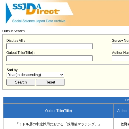
Output Search
Display All：
Survey N
Output Title(Title)：
Author N
Sort by:
− Lis
Output Title(Title)
Author
『ミドル層の中途採用における「採用後マッチング」』
佐野