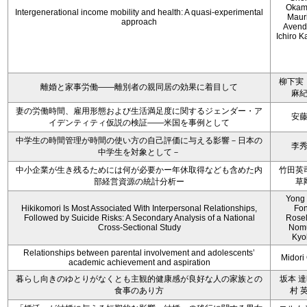
Okam
Intergenerational income mobility and health: A quasi-experimental
Maur
approach
Avend
Ichiro 
柳下実
離婚と家事労働――離別者の親同居の効果に着目して
麻
妻の労働時間、雇用形態および生活満足度に関するジェンダー・ア
安
イデンティティ仮説の検証――米国を事例として
中学生の時間管理が時間の使い方の自己評価に与える影響－日本の
李
中学生を対象として－
中小企業が生き残るためには何が必要かー年休取得なども含めた内
竹田英
部経営資源の統計分析ー
草
Yong
Hikikomori Is Most Associated With Interpersonal Relationships,
Fo
Followed by Suicide Risks: A Secondary Analysis of a National
Rosel
Cross-Sectional Study
Nom
Kyo
Relationships between parental involvement and adolescents’
Midori 
academic achievement and aspiration
暮らし向きのゆとりがなくとも主観的健康感が良好な人の家族との
坂本 達
食事のあり方
村 