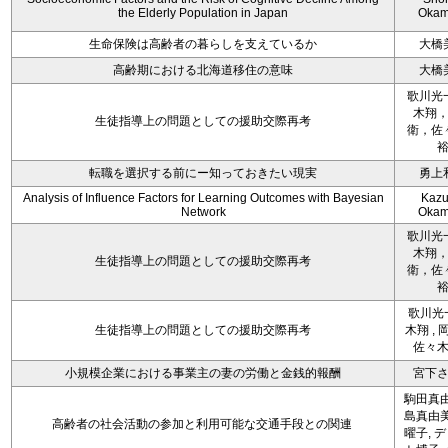
the Elderly Population in Japan
Okam
生命保険は高齢者の暮らしを支えているか
大橋
高齢期における北海道移住の意味
大橋
歌川光
木翔
生徒指導上の問題としての援助交際再考
衛，佐
転職を選択する前にー知っておきたい現実
勇上
Analysis of Influence Factors for Learning Outcomes with Bayesian
Kazu
Network
Okam
歌川光
木翔
生徒指導上の問題としての援助交際再考
衛，佐
歌川光一
生徒指導上の問題としての援助交際再考
木翔 , 
佐々
小規模企業における事業主の妻の労働と金銭的報酬
宮下
駒田真由
島真由美
高齢者の社会活動の参加と利用可能な交通手段との関連
曜子, 