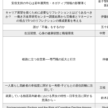
金子智
安倍支持の中心は若年層男性・ネガティブ情報の影響薄く
坂
キャリア展望を描くために必要なリフレクションとはどうあるべき
か？ ―働き方改革研究センター調査結果から労働者とマネージャ
伊藤
の視点で5つのリフレクションの構成要素を考える
誰が「不倫」をするのか
五十
生活習慣、心身の健康状態と職場環境
中野
岐路に立つ自営業──専門職の拡大と行方
仲
一人暮らし高齢者の幸福度に関する一考察‐子どもとの居住距離に注
立福
目して‐
就業している独居高年齢者における男女の特性～日常生活に関する
鈴木
意識から～
Socioeconomic Factors and the Risk of Cognitive Decline Among
Sho