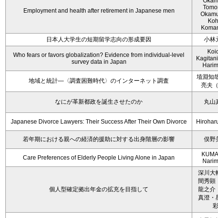
Okam
Tomo
Employment and health after retirement in Japanese men
Okamu
Koh
Koma
日本人大学生の短期留学志向の形成要因
小林
Koi
Who fears or favors globalization? Evidence from individual-level
Kagitan
survey data in Japan
Hari
埴淵知哉
地域と統計―〈調査困難時代〉のインターネット調査
亮夫
なにが革新都政を誕生させたのか
丸山
Japanese Divorce Lawyers: Their Success After Their Own Divorce
Hirohar
若年期における親への経済的援助に対する出身階層の影響
俣野
KUMA
Care Preferences of Elderly People Living Alone in Japan
Nari
深川大
間秀顕
個人型確定拠出年金の拡充を目指して
龍之介
真澄・