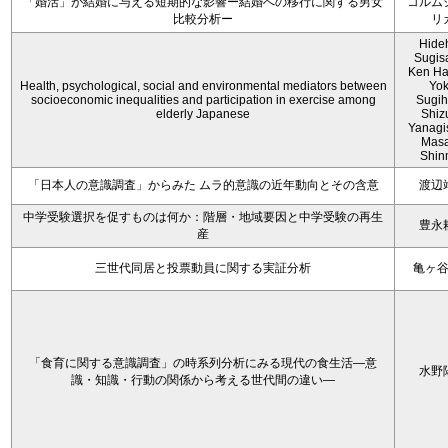
「婚活」が結婚に与える短期的な影響ー結婚への移行に関する男女
コルム
比較分析ー
リ
Hide
Sugis
Ken Ha
Health, psychological, social and environmental mediators between
Yo
socioeconomic inequalities and participation in exercise among
Sugih
elderly Japanese
Shiz
Yanagi
Mas
Shin
「日本人の意識調査」からみた ムラ的意識の近年動向とその含意
渡辺
中学受験選択を促すものは何か：階層・地域要因と中学受験の再生
豊永
産
三世代同居と投票動員に関する実証分析
亀ヶ
「食育に関する意識調査」の時系列分析にみる現代の食生活―意
水野
識・知識・行動の関係から考える世代間の違い―