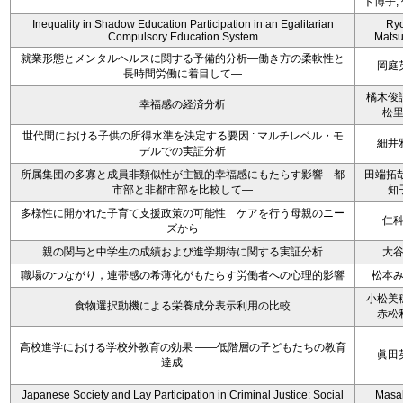
ト博子,
Inequality in Shadow Education Participation in an Egalitarian
Ryo
Compulsory Education System
Mats
就業形態とメンタルヘルスに関する予備的分析―働き方の柔軟性と
岡庭
長時間労働に着目して―
橘木俊
幸福感の経済分析
松
世代間における子供の所得水準を決定する要因 : マルチレベル・モ
細井
デルでの実証分析
所属集団の多寡と成員非類似性が主観的幸福感にもたらす影響―都
田端拓哉
市部と非都市部を比較して―
知
多様性に開かれた子育て支援政策の可能性 ケアを行う母親のニー
仁
ズから
親の関与と中学生の成績および進学期待に関する実証分析
大
職場のつながり，連帯感の希薄化がもたらす労働者への心理的影響
松本
小松美
食物選択動機による栄養成分表示利用の比較
赤松
高校進学における学校外教育の効果 ――低階層の子どもたちの教育
眞田
達成――
Japanese Society and Lay Participation in Criminal Justice: Social
Masa