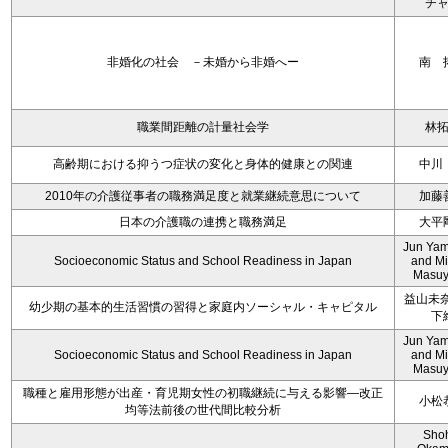
チ
非婚化の社会 －未婚から非婚へー
南 
職業間距離の計量社会学
林
高齢期における抑うつ症状の変化と身体的健康との関連
中川
2010年の介護従事者の職務満足度と就業継続意思について
加藤
日本の介護職の連携と職務満足
大平
Jun Yam
Socioeconomic Status and School Readiness in Japan
and M
Masu
益山未奈
幼少期の基本的生活習慣の習得と家庭内ソーシャル・キャピタル
下
Jun Yam
Socioeconomic Status and School Readiness in Japan
and M
Masu
職種と雇用形態が出産・育児期女性の初職継続に与える影響―改正
小松
均等法前後の世代間比較分析
Sho