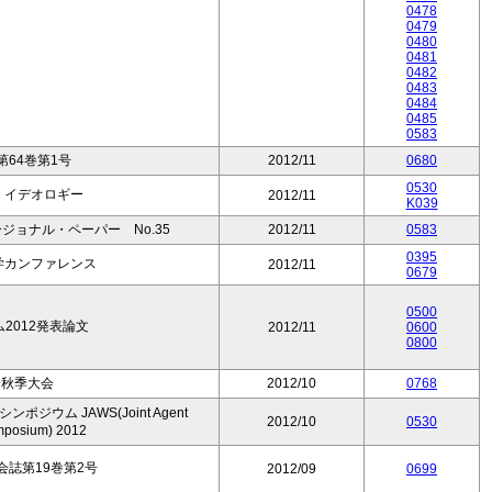
0478
0479
0480
0481
0482
0483
0484
0485
0583
64巻第1号
2012/11
0680
0530
 イデオロギー
2012/11
K039
ョナル・ペーパー No.35
2012/11
0583
0395
学カンファレンス
2012/11
0679
0500
ム2012発表論文
2012/11
0600
0800
会秋季大会
2012/10
0768
ウム JAWS(Joint Agent
2012/10
0530
mposium) 2012
誌第19巻第2号
2012/09
0699