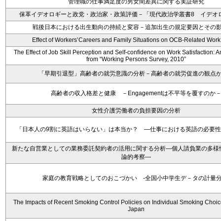
管理職の仕事満足度の男女間差異に関する実証研究
保革イデオロギーと政党・政治家・政策評価－「現代政治学叢書8 イデオ
戦後日本における出生動向の持続と変容－追加出生の規定要因とその
Effect of Workers’Careers and Family Situations on OCB-Related Work
The Effect of Job Skill Perception and Self-confidence on Work Satisfaction: A
from “Working Persons Survey, 2010”
「早期引退型」高齢者の就労意識の分析－高齢者の就労促進の観点
高齢者の収入格差と健康 －Engagementは不平等を覆すのか
女性介護労働者の負担要因の分析
「日本人の9割に英語はいらない」は本当か？ ―仕事における英語の必要
新たな自営業としての業務委託契約者の活用に関する分析―個人請負業の多様
論的考察―
家庭の教育戦略としてのおこづかい -全国小中学生デ－タの計量分
The Impacts of Recent Smoking Control Policies on Individual Smoking Choic
Japan