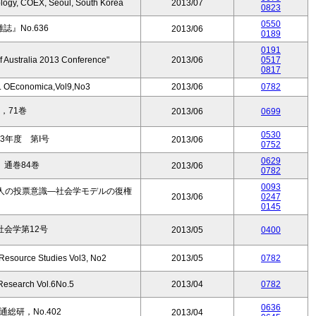
ology, COEX, Seoul, South Korea
2013/07
0823
0550
』No.636
2013/06
0189
0191
f Australia 2013 Conference"
2013/06
0517
0817
us. OEconomica,Vol9,No3
2013/06
0782
，71巻
2013/06
0699
0530
3年度 第I号
2013/06
0752
0629
通巻84巻
2013/06
0782
0093
人の投票意識―社会学モデルの復権
2013/06
0247
0145
会学第12号
2013/05
0400
 Resource Studies Vol3, No2
2013/05
0782
 Research Vol.6No.5
2013/04
0782
0636
総研，No.402
2013/04