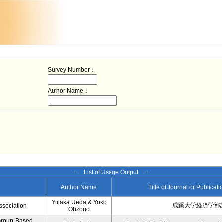
Survey Number：
Author Name：
− List of Usage Output −
Author Name
Title of Journal or Publicat
Yutaka Ueda & Yoko
成蹊大学経済学部論
ssociation
Ohzono
 Group-Based