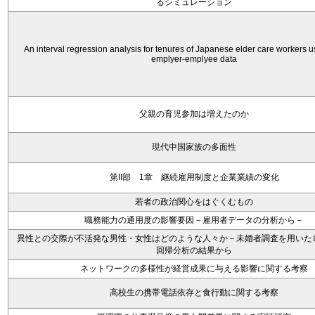
るシミュレーション
An interval regression analysis for tenures of Japanese elder care workers 
emplyer-emplyee data
父親の育児参加は増えたのか
現代中国家族の多面性
第II部 1章 継続雇用制度と企業業績の変化
若者の政治関心をはぐくむもの
職務能力の通用度の影響要因－雇用者データの分析から－
異性との交際が不活発な男性・女性はどのような人々か－未婚者調査を用いた
回帰分析の結果から
ネットワークの多様性が経営成果に与える影響に関する考察
高校生の携帯電話依存と食行動に関する考察