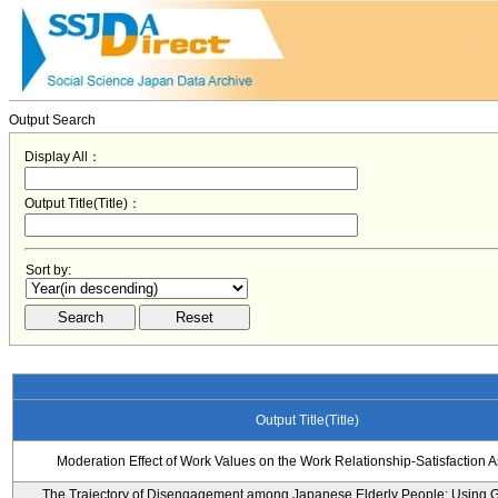
Output Search
Display All：
Output Title(Title)：
Sort by:
Output Title(Title)
Moderation Effect of Work Values on the Work Relationship-Satisfaction A
The Trajectory of Disengagement among Japanese Elderly People: Using