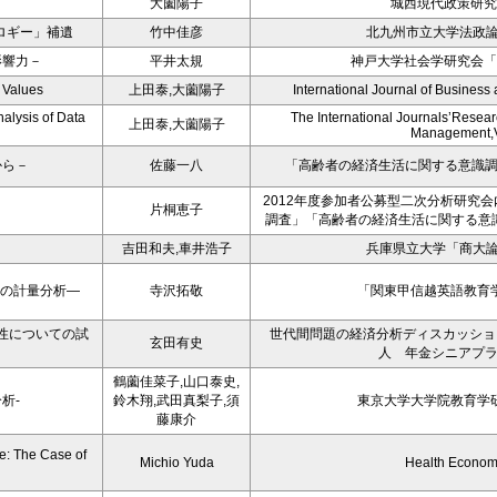
大薗陽子
城西現代政策研究
ロギー」補遺
竹中佳彦
北九州市立大学法政論
影響力－
平井太規
神戸大学社会学研究会「
 Values
上田泰,大薗陽子
International Journal of Busines
nalysis of Data
The International Journals’Resear
上田泰,大薗陽子
Management,V
から－
佐藤一八
「高齢者の経済生活に関する意識
2012年度参加者公募型二次分析研究
－
片桐恵子
調査」「高齢者の経済生活に関する意
吉田和夫,車井浩子
兵庫県立大学「商大論
性の計量分析―
寺沢拓敬
「関東甲信越英語教育学
性についての試
世代間問題の経済分析ディスカッション
玄田有史
人 年金シニアプ
鶴薗佳菜子,山口泰史,
析-
鈴木翔,武田真梨子,須
東京大学大学院教育学研
藤康介
e: The Case of
Michio Yuda
Health Econom