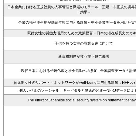
日本企業における正規社員の人事管理と職場のモラール－正規・非正規の境界
ト効果－
企業の福利厚生度が勤続年数に与える影響～中小企業データを用いた実
既婚女性の労働力活用のための政策提言－日本の潜在成長力のカ
子供を持つ女性の就業促進に向けて
新資格制度が救う非正規労働者
現代日本における伝統仏教と社会活動への参加─全国調査データの計量
育児期女性のサポート・ネットワークがwell-beingに与える影響：NFRJ0
個人レベルのソーシャル・キャピタルと健康の関連―NFRJデータによ
The effect of Japanese social security system on retirement behav