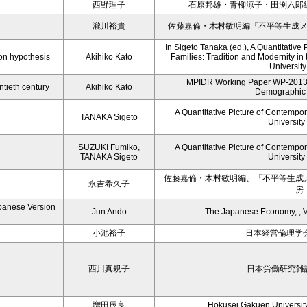
西野理子
石原邦雄・青柳涼子・田渕六郎
瀧川裕貴
佐藤嘉倫・木村敏明編『不平等生成
In Sigeto Tanaka (ed.), A Quantitativ
ion hypothesis
Akihiko Kato
Families: Tradition and Modernity in
University
MPIDR Working Paper WP-2013-0
ntieth century
Akihiko Kato
Demographic
A Quantitative Picture of Contempo
TANAKA Sigeto
University
SUZUKI Fumiko,
A Quantitative Picture of Contempo
TANAKA Sigeto
University
佐藤嘉倫・木村敏明編、『不平等生成
永吉希久子
房
apanese Version
Jun Ando
The Japanese Economy, , Vo
小池裕子
日本経営倫理学会
西川真規子
日本労働研究雑誌
増田辰良
Hokusei Gakuen Universit