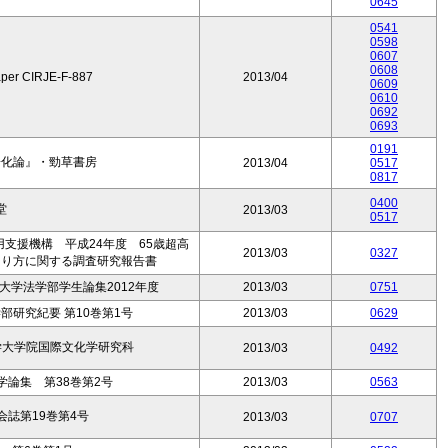
0645
0541
0598
0607
0608
aper CIRJE-F-887
2013/04
0609
0610
0692
0693
0191
子化論』・勁草書房
2013/04
0517
0817
0400
堂
2013/03
0517
支援機構 平成24年度 65歳超高
2013/03
0327
あり方に関する調査研究報告書
学法学部学生論集2012年度
2013/03
0751
研究紀要 第10巻第1号
2013/03
0629
学大学院国際文化学研究科
2013/03
0492
論集 第38巻第2号
2013/03
0563
誌第19巻第4号
2013/03
0707