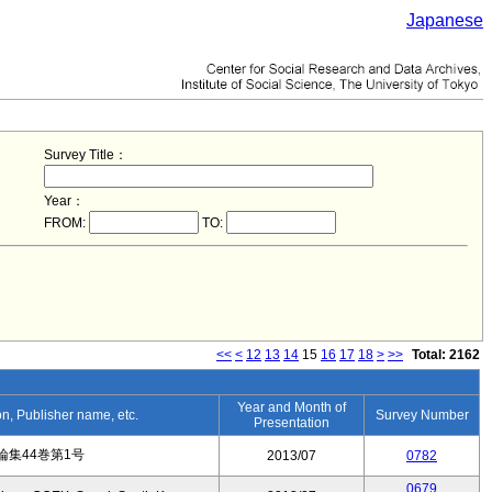
Japanese
Survey Title：
Year：
FROM:
TO:
<<
<
12
13
14
15
16
17
18
>
>>
Total: 2162
Year and Month of
ion, Publisher name, etc.
Survey Number
Presentation
集44巻第1号
2013/07
0782
0679