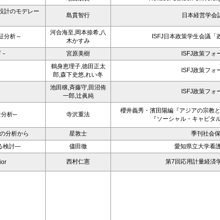
設計のモデレー
島貫智行
日本経営学会誌
河合海至,岡本捺希,八
証分析～
ISFJ日本政策学生会議「
木かすみ
ギ－
宮原美樹
ISFJ政策フォ
鶴身恵理子,徳田正太
ISFJ政策フォ
郎,森下史悠,れい冬
池田穣,斉藤守,田沼侑
ISFJ政策フォ
一郎,辻眞純
櫻井義秀・濱田陽編『アジアの宗教
分析─
寺沢重法
『ソーシャル・キャピタ
8の分析から
星敦士
季刊社会
る検討―
儘田徹
愛知県立大学看護学
西村仁憲
第7回応用計量経済
ior