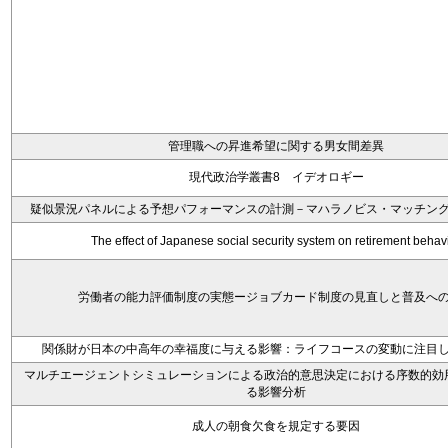
管理職への昇進希望に関する男女間差異
現代政治学叢書8 イデオロギー
疑似景況パネルによる予想パフォーマンスの計測－マハラノビス・マッチン
The effect of Japanese social security system on retirement behav
労働者の能力評価制度の実態ージョブカード制度の見直しと普及へ
関係財が日本の中高年の幸福度に与える影響：ライフコースの変動に注目
マルチエージェントシミュレーションによる政治的意思決定における序数的効
る影響分析
成人の朝食欠食を規定する要因