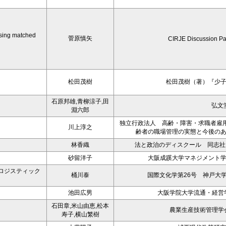
using matched
菅原慎矢
CIRJE Discussion P
松田茂樹
松田茂樹（著）『少
石原邦雄,青柳涼子,田
弘文
淵六郎
独立行政法人 高齢・障害・求職者雇用
川上淳之
齢者の職場管理の実態と今後の
林香織
法と政治のディスクール 同志社大
砂留洋子
大阪成蹊大学マネジメント学部
ロジスティック
桶川泰
国際文化学第26号 神戸大
池田広男
大阪学院大学流通・経営学
石田章,米山由恵,松本
農業生産技術管理学会
寿子,横山繁樹