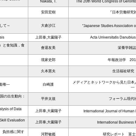
Nakata, T.
The 20th World Congress of Geront
安田宏樹
『日本労働研究雑誌
して～
大倉沙江
"Japanese Studies Association o
sis
上田泰,大薗陽子
Acta Universitatis Danubi
DQOL)）と食知識，食
會退友美
栄養学雑誌
境家史郎
年報政治学 201
久本憲夫
生活福祉研究 
メディアとネットワークから見た日本
復権―
白崎護
―
韓国の出生動向：
平井太規
フォーラム現代社
alysis of Data
上田泰,大薗陽子
International Journal of Human
kill Evaluation
上田泰,大薗陽子
International Business
、負担感に関す
河野敏鑑
研究レポート 富士通