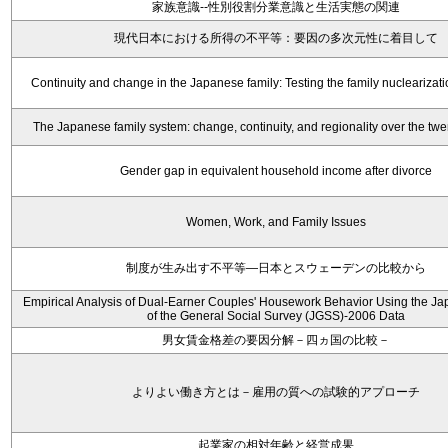
家族意識--性別役割分業意識と生活実態の関連
現代日本における所得の不平等：要因の多次元性に着目して
Continuity and change in the Japanese family: Testing the family nuclearizat
The Japanese family system: change, continuity, and regionality over the twe
Gender gap in equivalent household income after divorce
Women, Work, and Family Issues
制度が生み出す不平等―日本とスウェーデンの比較から
Empirical Analysis of Dual-Earner Couples' Housework Behavior Using the J
of the General Social Survey (JGSS)-2006 Data
男女賃金格差の要因分解－四ヵ国の比較－
よりよい働き方とは－雇用の質への試験的アプローチ
起業家の相対年齢と経営成果