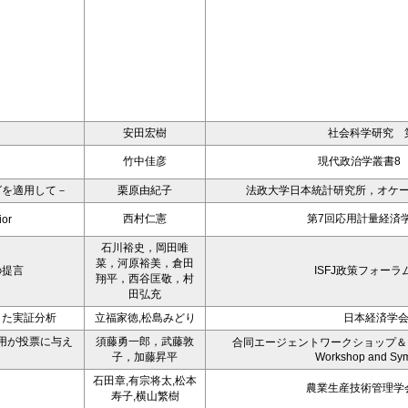
安田宏樹
社会科学研究 第
竹中佳彦
現代政治学叢書8
グを適用して－
栗原由紀子
法政大学日本統計研究所，オケージ
西村仁憲
第7回応用計量経済
ior
石川裕史，岡田唯
菜，河原裕美，倉田
の提言
ISFJ政策フォーラ
翔平，西谷匡敬，村
田弘充
した実証分析
立福家徳,松島みどり
日本経済学
用が投票に与え
須藤勇一郎，武藤敦
合同エージェントワークショップ＆シンポジ
子，加藤昇平
Workshop and Sy
石田章,有宗将太,松本
農業生産技術管理学会
寿子,横山繁樹