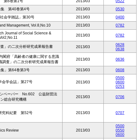
 第6巻第1号
2013/03
0522
集 第40巻第4号
2013/03
0530
社会学雑誌」第30号
2013/03
0400
s and Management, Vol.8,No.10
2013/03
0782
ch Journal of Social Science &
2013/03
0782
ol2,No.11
0628
調査」の二次分析研究成果報告書
2013/03
0638
会内閣府「高齢者の健康に関する意識
2013/03
0636
識調査」の二次分析研究成果報告書
集」第64巻第3号
2013/03
0608
0500
会学会誌」第27号
2013/03
0600
0253
ペーパー No.602 公益財団法
2013/03
0706
ラン総合研究機構
究科紀要 第52号
2013/03
0707
0500
ics Review
2013/03
0550
0600