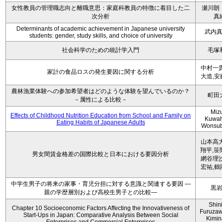
女性教員の管理職志向と離職意思：家庭科教員の特徴に着目した二
瀬川朗
次分析
真
Determinants of academic achievement in Japanese university
武内
students: gender, study skills, and choice of university
社会科学のための統計学入門
毛塚
中村一貴
家計の食品ロスの発生要因に関する分析
大造,安
農林漁業体験への参加希望者はどのような体験を望んでいるのか？
町田
－属性による比較－
Miz
Effects of Childhood Nutrition Education from School and Family on
Kuwah
Eating Habits of Japanese Adults
Wonsu
山本高大
翔平,笹
男女間賃金格差の国際比較と日本における要因分析
網谷理沙
宏祐,鶴
中学生男子の将来の家事・育児分担に対する意識と関連する要因 ―
黒
親の学歴層別および高校生男子との比較―
Shini
Chapter 10 Socioeconomic Factors Affecting the Innovativeness of
Furuzaw
Start-Ups in Japan: Comparative Analysis Between Social
Kimin