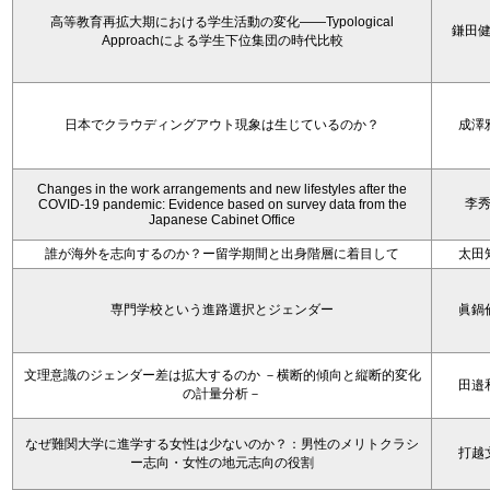
高等教育再拡大期における学生活動の変化——Typological
鎌田
Approachによる学生下位集団の時代比較
日本でクラウディングアウト現象は生じているのか？
成澤
Changes in the work arrangements and new lifestyles after the
李
COVID-19 pandemic: Evidence based on survey data from the
Japanese Cabinet Office
誰が海外を志向するのか？ー留学期間と出身階層に着目して
太田
専門学校という進路選択とジェンダー
眞鍋
文理意識のジェンダー差は拡大するのか －横断的傾向と縦断的変化
田邉
の計量分析－
なぜ難関大学に進学する女性は少ないのか？：男性のメリトクラシ
打越
ー志向・女性の地元志向の役割