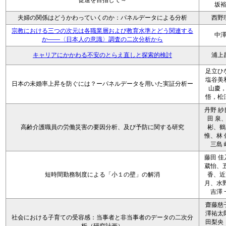
促進を目指して～
坂
夫婦の関係はどうかわっていくのか：パネルデータによる分析
西野
宗教における三つの次元は各職業層および教育水準とどう関連する
中
か――〈日本人の意識〉調査の二次分析から
キャリアにかかわる不安のとらえ直しと探索的検討
浦上
足立ひ
塩谷美
日本の未婚率上昇を防ぐには？ーパネルデータを用いた実証分析ー
山慶
悟，松
丹野 紗
田 泉
高齢介護職員の労働災害の要因分析、及び予防に関する研究
彬、鶴
惟、林 
三島 
藤田 佳
葳怡、五
短時間勤務制度による「小１の壁」の解消
香、近
月、水野
吉澤 
齋藤慈
澤祐太
社会における子育ての受容感：当事者と非当事者のデータの二次分
田梨央