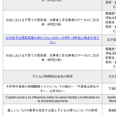
析（研究計画）
茉莉・
齋藤慈
澤祐太
社会における子育ての受容感：当事者と非当事者のデータの二次分
田梨央
析（研究計画）
茉莉・
なぜ女子は理系意識を持ちづらいのか―小学5～6年生に焦点を当て
日下
て―
齋藤慈
澤祐太
社会における子育ての受容感：当事者と非当事者のデータの二次分
田梨央
析（研究計画）
茉莉・
子どもの時間的社会化の研究
大久
大学等中退者の初職離職リスクについての検討―「中退者は辞めや
下瀬
すい」は本当か―
Capital social y su influencia sobre la salud mental y la felicidad en
Kyoko 
la sociedad japonesa
Mora
厳しいしつけや教育を肯定する親と子どもの育ちについての研究
眞鍋