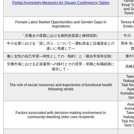
Yamam
Partial Asymmetry Measures for Square Contingency Tables
Kouji T
and S
Tomi
Female Labor Market Opportunities and Gender Gaps in
Teresa 
Aspirations
Emiko
「共働きの母親における相対的資源と稼得役割」
中川
中小企業における「貸し渋り」について―運転資金と設備資金との
岡本 弥
違いに考慮して―
働く女性の自己学習―特性としての〈制約〉と〈複合学習本位制〉
濱中
労働市場における正規雇用への移行とその背景－初職と転職経路に
高橋
着目して－
Take
Nakag
The role of social resources and trajectories of functional health
Taiji No
following stroke
Aya
Komatsu
Sai
Aya
Koma
Factors associated with decision‐making involvement in
Take
community‐dwelling older care recipients
Nakag
Taiji No
Tami 