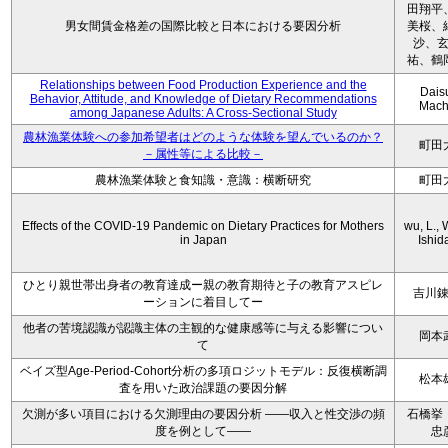
田翔平
男女間賃金格差の国際比較と日本における要因分析
美桜、
沙、
祐、鶴
Relationships between Food Production Experience and the
Dais
Behavior, Attitude, and Knowledge of Dietary Recommendations
Mach
among Japanese Adults: A Cross-Sectional Study
農林漁業体験への参加希望者はどのような体験を望んでいるのか？
町田
－属性等による比較－
農林漁業体験と食知識・意識：横断研究
町田
Effects of the COVID-19 Pandemic on Dietary Practices for Mothers
wu, L., 
in Japan
Ishida
ひとり親世帯出身者の教育達成ー親の教育期待と子の教育アスピレ
吉川
ーションに着目してー
他者の苦境認識が認識主体の主観的な健康感等に与える影響につい
岡本
て
ベイズ型Age-Period-Cohort分析の多項ロジットモデル：反復横断調
松本
査を用いた政治課題の要因分解
欠測が多い項目における欠測理由の要因分析 ——収入と性交渉の頻
石橋挙
度を例として——
忠