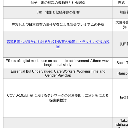
母子世帯の母親の孤独感と社会関係
吉武
5章 性別と勤続年数の影響
加藤
大藤修史
専攻および日本特有の属性変数による賃金プレミアムの分析
洋
高等教育への進学における学校外教育の効果：トラッキング後の挽
眞田
回
Effects of digital media use on academic achievement: A three-wave
Sachi 
longitudinal study.
Essential But Undervalued: Care Workers’ Working Time and
Hanso
Gender Pay Gap
COVID-19流行禍におけるテレワークの関連要因：二次分析による
秋保
探索的検討
Tak
Ishihara