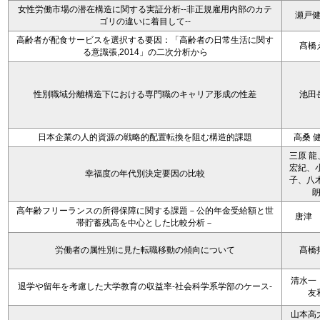
女性労働市場の潜在構造に関する実証分析--非正規雇用内部のカテ
瀬戸
ゴリの違いに着目して--
高齢者が配食サービスを選択する要因：「高齢者の日常生活に関す
髙橋
る意識張,2014」の二次分析から
性別職域分離構造下における専門職のキャリア形成の性差
池田
日本企業の人的資源の戦略的配置転換を阻む構造的課題
高桑 
三原 龍
宏紀、小
幸福度の年代別決定要因の比較
子、八木
高年齢フリーランスの所得保障に関する課題－公的年金受給額と世
唐津
帯貯蓄残高を中心とした比較分析－
労働者の属性別に見た転職移動の傾向について
髙橋
清水一
退学や留年を考慮した大学教育の収益率-社会科学系学部のケース-
友
山本高