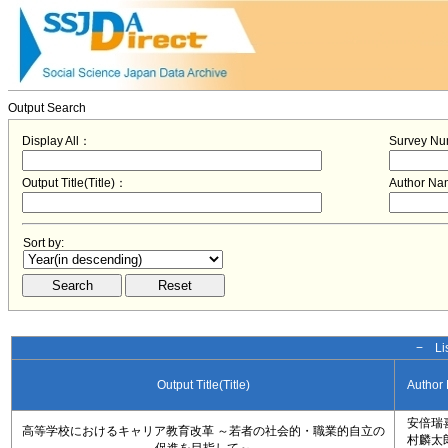
Output Search
Display All：
Survey N
Output Title(Title)：
Author N
Sort by:
− Lis
Output Title(Title)
Author
安倍瑞
高等学校におけるキャリア教育改革 ～若者の社会的・職業的自立の
村麟太