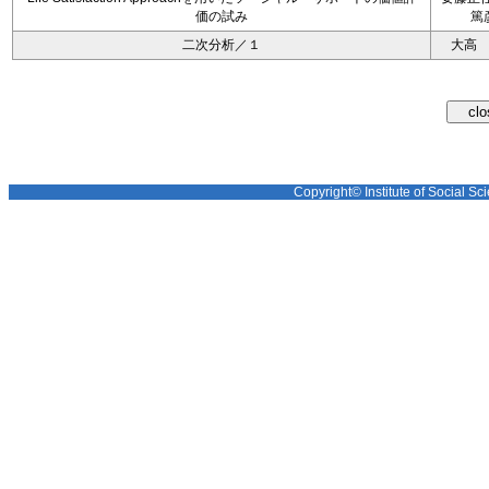
価の試み
篤
二次分析／１
大高
Copyright© Institute of Social Sci