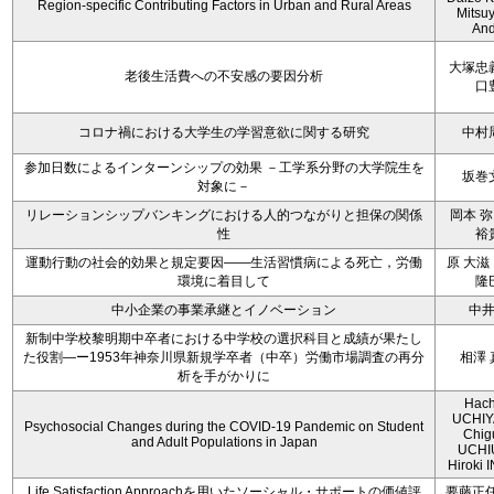
Region-specific Contributing Factors in Urban and Rural Areas
Mitsu
An
大塚忠
老後生活費への不安感の要因分析
口
コロナ禍における大学生の学習意欲に関する研究
中村
参加日数によるインターンシップの効果 －工学系分野の大学院生を
坂巻
対象に－
リレーションシップバンキングにおける人的つながりと担保の関係
岡本 弥
性
裕
運動行動の社会的効果と規定要因――生活習慣病による死亡，労働
原 大滋
環境に着目して
隆
中小企業の事業承継とイノベーション
中
新制中学校黎明期中卒者における中学校の選択科目と成績が果たし
た役割―ー1953年神奈川県新規学卒者（中卒）労働市場調査の再分
相澤 
析を手がかりに
Hach
UCHIY
Psychosocial Changes during the COVID-19 Pandemic on Student
Chig
and Adult Populations in Japan
UCHI
Hiroki
Life Satisfaction Approachを用いたソーシャル・サポートの価値評
要藤正任