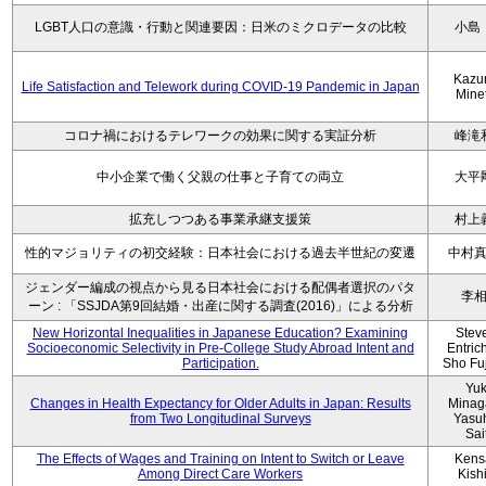
LGBT人口の意識・行動と関連要因：日米のミクロデータの比較
小島
Kazu
Life Satisfaction and Telework during COVID-19 Pandemic in Japan
Mine
コロナ禍におけるテレワークの効果に関する実証分析
峰滝
中小企業で働く父親の仕事と子育ての両立
大平
拡充しつつある事業承継支援策
村上
性的マジョリティの初交経験：日本社会における過去半世紀の変遷
中村
ジェンダー編成の視点から見る日本社会における配偶者選択のパタ
李
ーン : 「SSJDA第9回結婚・出産に関する調査(2016)」による分析
New Horizontal Inequalities in Japanese Education? Examining
Stev
Socioeconomic Selectivity in Pre-College Study Abroad Intent and
Entric
Participation.
Sho Fu
Yu
Changes in Health Expectancy for Older Adults in Japan: Results
Minag
from Two Longitudinal Surveys
Yasu
Sai
The Effects of Wages and Training on Intent to Switch or Leave
Kens
Among Direct Care Workers
Kish