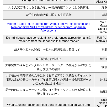
Enterprises and Commercial Enterprises
Akira K
大学入試方法による学生の違い―出身高校ランクによる異質性
小野
大学生の就職活動に関する実証分析
東
Mai S
Mother’s Late Return Home from Work, Family Relationship, and
Masa
Non-cognitive Skills of Children: Evidence from Japanese
Shoji, 
Adolescents
Yama
Do individuals have consistent risk preferences across domains?:
Fujii Yo
evidence from the Japanese insurance market
Noriko 
成人子と親との関係―老親との同居意識に着目して―
乾
親子関係とお小遣い
松田
大学院生の悩みとメンタルヘルス−−ジェンダーの観点からの統計分
坂
析と支援策の検討
小学校から高等学校の女子におけるアピアランス懸念とダイエット
行動および心身のネガティブな健康状態との関連―社会調査データ
鈴木
の二次分析による検討―
若年時のコミュニケーション能力は初期キャリアにおける地位に影
妹尾
響を及ぼすのか？
Kaz
Nakam
What Causes Household Food Loss in Japan? Nation-wide and
Daizo K