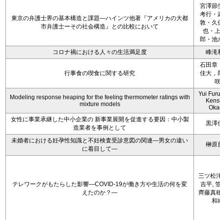
宮澤節
考行・
東京の弁護士界の基本構造と課題―ハインツ他著『アメリカの大都
敦・久
市弁護士ーその社会構造』との比較において
也・
郎・池
コロナ禍における人々の生活満足度
峰滝
石田章
行事食の喫食に関する研究
佳大，
Yui Fur
Modeling response heaping for the feeling thermometer ratings with
Kens
mixture models
Oka
女性に事業承継した中小企業の 新事業展開を促進する要因：中小製
黒澤
造業者を事例として
未婚者における妊孕性知識と不妊検査受診意図の関連―男女の違い
榊原
に着目して―
三ツ松洋
テレワークがもたらした影響―COVID-19が働き方や生活の何を変
吉平, 
えたのか？―
齊藤真穂
和