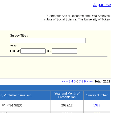
Japanese
Survey Title：
Year：
FROM:
TO:
<<
<
3
4
5
6
7
8
9
>
>>
Total: 2162
Year and Month of
ion, Publisher name, etc.
Survey Number
Presentation
FJ2022発表論文
2022/12
1388