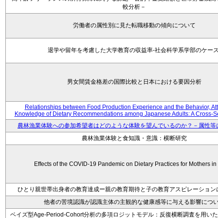
較分析－
労働者の属性別に見た転職移動の傾向について
退学や留年を考慮した大学教育の収益率-社会科学系学部のケース
男女間賃金格差の国際比較と日本における要因分析
Relationships between Food Production Experience and the Behavior, Att
Knowledge of Dietary Recommendations among Japanese Adults: A Cross-Se
農林漁業体験への参加希望者はどのような体験を望んでいるのか？－属性等
農林漁業体験と食知識・意識：横断研究
Effects of the COVID-19 Pandemic on Dietary Practices for Mothers i
ひとり親世帯出身者の教育達成ー親の教育期待と子の教育アスピレーション
他者の苦境認識が認識主体の主観的な健康感等に与える影響につ
ベイズ型Age-Period-Cohort分析の多項ロジットモデル：反復横断調査を用