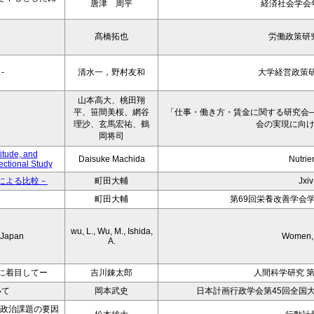
唐津 周平
経済社会学会年報
髙橋拓也
労働政策研
-
清水一，野村友和
大学経営政策研
山本高大、桃田翔
平、笹間美桜、網谷
「仕事・働き方・賃金に関する研究会
理沙、玄馬宏祐、鶴
会の実現に向
岡将司
itude, and
Daisuke Machida
Nutrie
ctional Study
による比較－
町田大輔
Jxiv
町田大輔
第69回栄養改善学会
wu, L., Wu, M., Ishida,
n Japan
Women, 
A.
に着目してー
吉川錬太郎
人間科学研究 第
いて
岡本武史
日本計画行政学会第45回全国
いた政治課題の要因