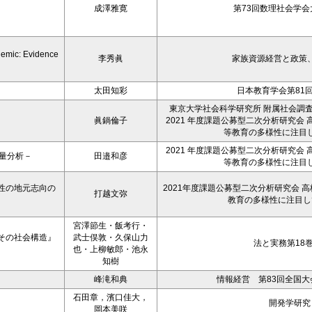
成澤雅寛
第73回数理社会学会大
demic: Evidence
李秀眞
家族資源経営と政策、26
太田知彩
日本教育学会第81
東京大学社会科学研究所 附属社会調
眞鍋倫子
2021 年度課題公募型二次分析研究会
等教育の多様性に注目
2021 年度課題公募型二次分析研究会
量分析－
田邉和彦
等教育の多様性に注目
性の地元志向の
2021年度課題公募型二次分析研究会 
打越文弥
教育の多様性に注目し
宮澤節生・飯考行・
その社会構造』
武士俣敦・久保山力
法と実務第18
也・上柳敏郎・池永
知樹
峰滝和典
情報経営 第83回全国大会予
石田章，濱口佳大，
開発学研究，
岡本美咲