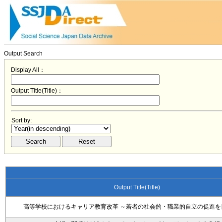
Output Search
Display All：
Output Title(Title)：
Sort by:
Output Title(Title)
高等学校におけるキャリア教育改革 ～若者の社会的・職業的自立の促進を