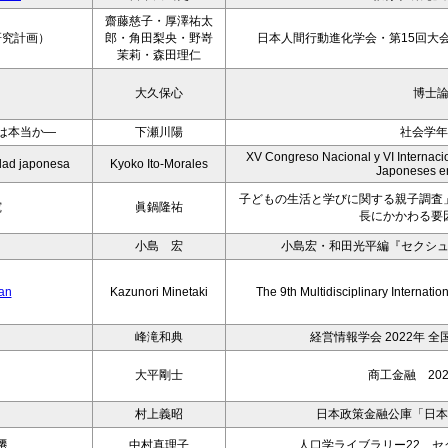
齋藤慈子・厚澤祐太
研究計画）
郎・角田梨央・野嵜
日本人間行動進化学会・第15回大会
茉莉・森田理仁
大久保心
博士
は本当か―
下瀬川陽
社会学年
XV Congreso Nacional y VI Internacio
iedad japonesa
Kyoko Ito-Morales
Japoneses e
子どもの生活と学びに関する親子調査
究
眞鍋隆祐
長にかかわる要
小島 宏
小島宏・和田光平編『セクシ
pan
Kazunori Minetaki
The 9th Multidisciplinary Internati
峰滝和典
経営情報学会 2022年 
大平剛士
商工金融 202
村上義昭
日本政策金融公庫「日本
遷
中村真理子
人口学ライブラリー22 