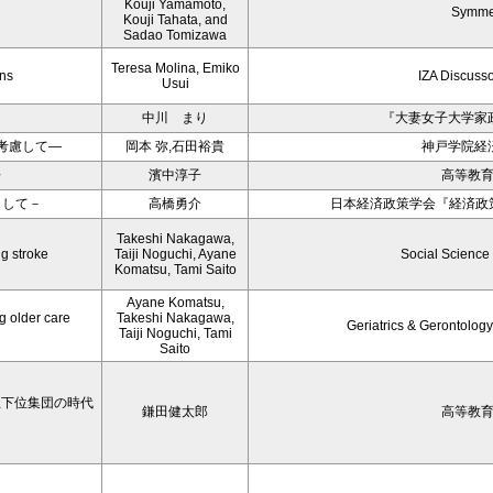
Kouji Yamamoto,
Symme
Kouji Tahata, and
Sadao Tomizawa
Teresa Molina, Emiko
ons
IZA Discuss
Usui
中川 まり
『大妻女子大学家
考慮して―
岡本 弥,石田裕貴
神戸学院経
〉
濱中淳子
高等教
目して－
高橋勇介
日本経済政策学会『経済政策
Takeshi Nakagawa,
ng stroke
Taiji Noguchi, Ayane
Social Science
Komatsu, Tami Saito
Ayane Komatsu,
g older care
Takeshi Nakagawa,
Geriatrics & Gerontology
Taiji Noguchi, Tami
Saito
学生下位集団の時代
鎌田健太郎
高等教