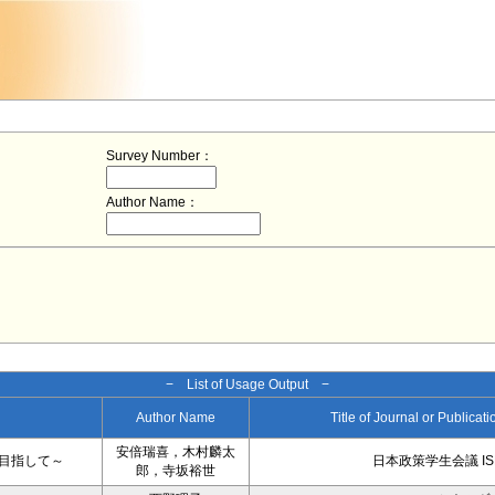
Survey Number：
Author Name：
− List of Usage Output −
Author Name
Title of Journal or Publicat
安倍瑞喜，木村麟太
目指して～
日本政策学生会議 IS
郎，寺坂裕世