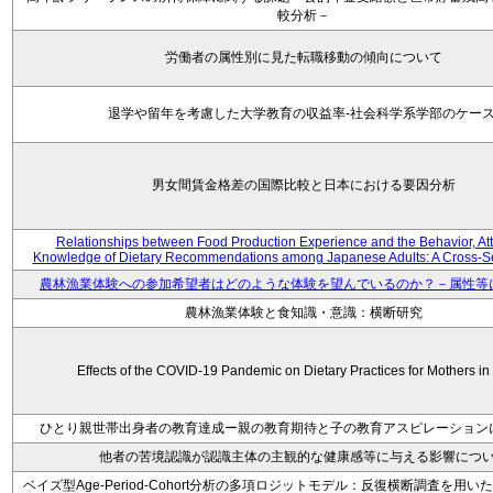
較分析－
労働者の属性別に見た転職移動の傾向について
退学や留年を考慮した大学教育の収益率-社会科学系学部のケース
男女間賃金格差の国際比較と日本における要因分析
Relationships between Food Production Experience and the Behavior, Att
Knowledge of Dietary Recommendations among Japanese Adults: A Cross-Se
農林漁業体験への参加希望者はどのような体験を望んでいるのか？－属性等
農林漁業体験と食知識・意識：横断研究
Effects of the COVID-19 Pandemic on Dietary Practices for Mothers i
ひとり親世帯出身者の教育達成ー親の教育期待と子の教育アスピレーション
他者の苦境認識が認識主体の主観的な健康感等に与える影響につ
ベイズ型Age-Period-Cohort分析の多項ロジットモデル：反復横断調査を用