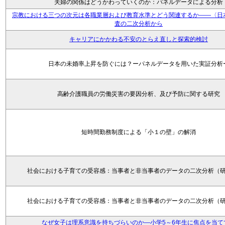
夫婦の関係はどうかわっていくのか：パネルデータによる分析
宗教における三つの次元は各職業層および教育水準とどう関連するか――〈日
査の二次分析から
キャリアにかかわる不安のとらえ直しと探索的検討
日本の未婚率上昇を防ぐには？ーパネルデータを用いた実証分析
高齢介護職員の労働災害の要因分析、及び予防に関する研究
短時間勤務制度による「小１の壁」の解消
社会における子育ての受容感：当事者と非当事者のデータの二次分析（
社会における子育ての受容感：当事者と非当事者のデータの二次分析（
なぜ女子は理系意識を持ちづらいのか―小学5～6年生に焦点を当て