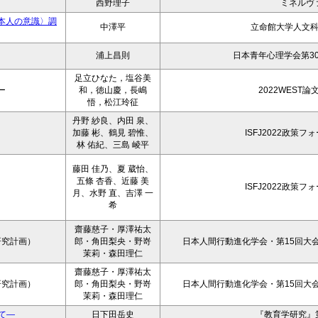
西野理子
ミネルヴ
本人の意識〉調
中澤平
立命館大学人文
浦上昌則
日本青年心理学会第3
足立ひなた，塩谷美
ー
和，徳山慶，長嶋
2022WEST
悟，松江玲征
丹野 紗良、内田 泉、
加藤 彬、鶴見 碧惟、
ISFJ2022政策
林 佑紀、三島 崚平
藤田 佳乃、夏 葳怡、
五條 杏香、近藤 美
ISFJ2022政策
月、水野 直、吉澤 一
希
齋藤慈子・厚澤祐太
研究計画）
郎・角田梨央・野嵜
日本人間行動進化学会・第15回大会
茉莉・森田理仁
齋藤慈子・厚澤祐太
研究計画）
郎・角田梨央・野嵜
日本人間行動進化学会・第15回大会
茉莉・森田理仁
て―
日下田岳史
『教育学研究』第