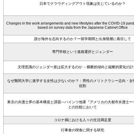
日本でクラウディングアウト現象は生じているのか？
Changes in the work arrangements and new lifestyles after the COVID-19 pan
based on survey data from the Japanese Cabinet Office
誰が海外を志向するのか？ー留学期間と出身階層に着目して
専門学校という進路選択とジェンダー
文理意識のジェンダー差は拡大するのか －横断的傾向と縦断的変化の計
なぜ難関大学に進学する女性は少ないのか？：男性のメリトクラシー志向・女
役割
東京の弁護士界の基本構造と課題―ハインツ他著『アメリカの大都市弁護士ー
との比較において
コロナ禍における人々の生活満足度
行事食の喫食に関する研究