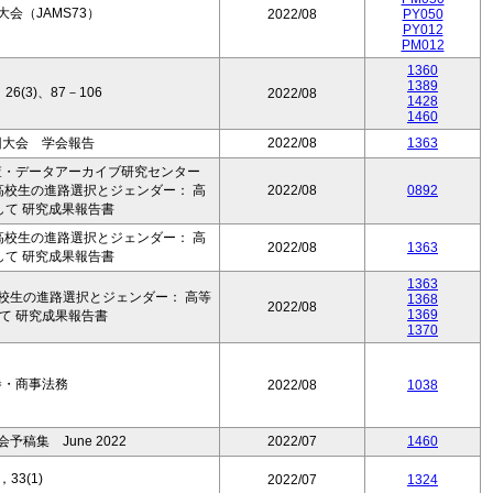
会（JAMS73）
2022/08
PY050
PY012
PM012
1360
1389
(3)、87－106
2022/08
1428
1460
回大会 学会報告
2022/08
1363
査・データアーカイブ研究センター
 高校生の進路選択とジェンダー： 高
2022/08
0892
して 研究成果報告書
 高校生の進路選択とジェンダー： 高
2022/08
1363
して 研究成果報告書
1363
高校生の進路選択とジェンダー： 高等
1368
2022/08
1369
て 研究成果報告書
1370
巻・商事法務
2022/08
1038
稿集 June 2022
2022/07
1460
33(1)
2022/07
1324