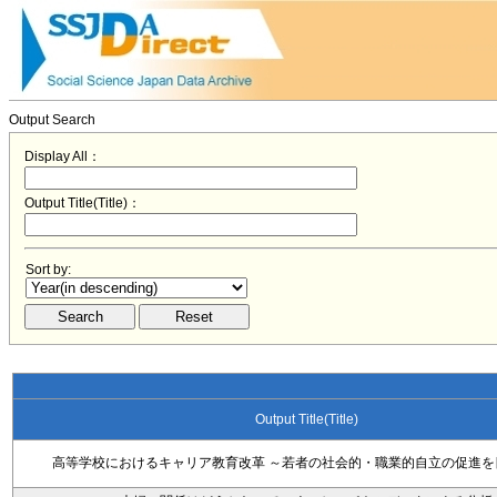
Output Search
Display All：
Output Title(Title)：
Sort by:
Output Title(Title)
高等学校におけるキャリア教育改革 ～若者の社会的・職業的自立の促進を