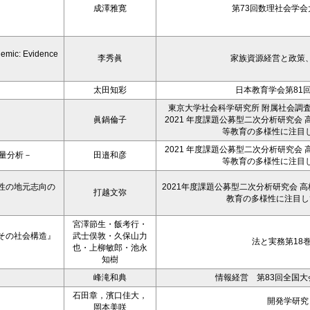
成澤雅寛
第73回数理社会学会大
demic: Evidence
李秀眞
家族資源経営と政策、26
太田知彩
日本教育学会第81
東京大学社会科学研究所 附属社会調
眞鍋倫子
2021 年度課題公募型二次分析研究会
等教育の多様性に注目
2021 年度課題公募型二次分析研究会
量分析－
田邉和彦
等教育の多様性に注目
性の地元志向の
2021年度課題公募型二次分析研究会 
打越文弥
教育の多様性に注目し
宮澤節生・飯考行・
その社会構造』
武士俣敦・久保山力
法と実務第18
也・上柳敏郎・池永
知樹
峰滝和典
情報経営 第83回全国大会予
石田章，濱口佳大，
開発学研究，
岡本美咲