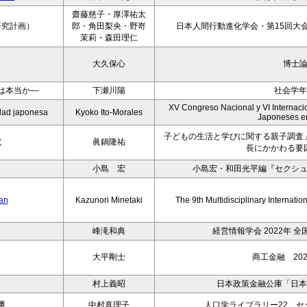
齋藤慈子・厚澤祐太
研究計画）
郎・角田梨央・野嵜
日本人間行動進化学会・第15回大会
茉莉・森田理仁
大久保心
博士
は本当か―
下瀬川陽
社会学年
XV Congreso Nacional y VI Internacio
iedad japonesa
Kyoko Ito-Morales
Japoneses e
子どもの生活と学びに関する親子調査
究
眞鍋隆祐
長にかかわる要
小島 宏
小島宏・和田光平編『セクシ
pan
Kazunori Minetaki
The 9th Multidisciplinary Internati
峰滝和典
経営情報学会 2022年 
大平剛士
商工金融 202
村上義昭
日本政策金融公庫「日本
遷
中村真理子
人口学ライブラリー22 