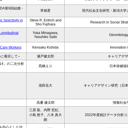
DA第9回結婚・
李相君
現代社会文化研究・新潟大学
 Selectivity in
Steve R. Entrich and
Research in Social Strati
Sho Fujihara
Longitudinal
Yuka Minagawa,
Gerontology
Yasuhiko Saito
t Care Workers
Kensaku Kishida
Innovation 
に着目して--
瀬戸健太郎
キャリアデ
14」の二次分析
髙橋えり
日本保健福
池田岳大
キャリアデザイン研究（日
高桑 健太郎
情報社会
三原 龍、内野 宏紀、
小島 慈子、八木 真大
2022年度統計データ分析
朗
を中心とした比