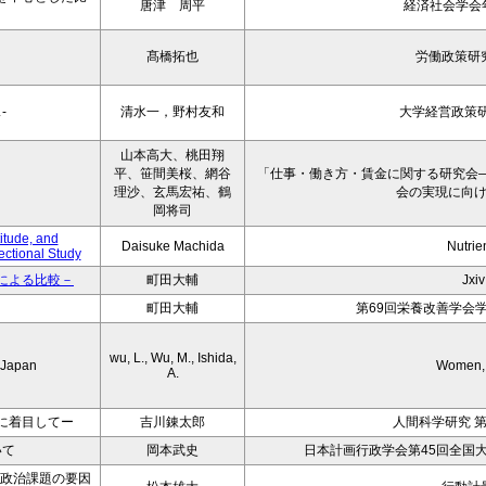
唐津 周平
経済社会学会年報
髙橋拓也
労働政策研
-
清水一，野村友和
大学経営政策研
山本高大、桃田翔
平、笹間美桜、網谷
「仕事・働き方・賃金に関する研究会
理沙、玄馬宏祐、鶴
会の実現に向
岡将司
itude, and
Daisuke Machida
Nutrie
ctional Study
による比較－
町田大輔
Jxiv
町田大輔
第69回栄養改善学会
wu, L., Wu, M., Ishida,
n Japan
Women, 
A.
に着目してー
吉川錬太郎
人間科学研究 第
いて
岡本武史
日本計画行政学会第45回全国
いた政治課題の要因