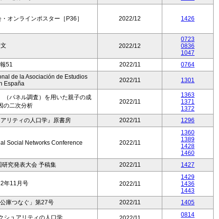
・オンラインポスター［P36］
2022/12
1426
0723
論文
2022/12
0836
1047
報51
2022/11
0764
nal de la Asociación de Estudios
2022/11
1301
n España
1363
」（パネル調査）を用いた親子の成
2022/11
1371
因の二次分析
1372
ュアリティの人口学』原書房
2022/11
1296
1360
1389
onal Social Networks Conference
2022/11
1428
1460
全国研究発表大会 予稿集
2022/11
1427
1429
2年11月号
2022/11
1436
1443
公庫つなぐ」第27号
2022/11
1405
0814
セクシュアリティの人口学
2022/11