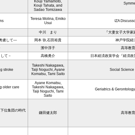
Kouji Yamamoto,
Symme
Kouji Tahata, and
Sadao Tomizawa
Teresa Molina, Emiko
ons
IZA Discuss
Usui
中川 まり
『大妻女子大学家
考慮して―
岡本 弥,石田裕貴
神戸学院経
〉
濱中淳子
高等教
目して－
高橋勇介
日本経済政策学会『経済政策
Takeshi Nakagawa,
ng stroke
Taiji Noguchi, Ayane
Social Science
Komatsu, Tami Saito
Ayane Komatsu,
g older care
Takeshi Nakagawa,
Geriatrics & Gerontology
Taiji Noguchi, Tami
Saito
学生下位集団の時代
鎌田健太郎
高等教