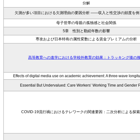
分解
欠測が多い項目における欠測理由の要因分析 ——収入と性交渉の頻度を例
母子世帯の母親の孤独感と社会関係
5章 性別と勤続年数の影響
専攻および日本特有の属性変数による賃金プレミアムの分析
高等教育への進学における学校外教育の効果：トラッキング後の
Effects of digital media use on academic achievement: A three-wave longitu
Essential But Undervalued: Care Workers’ Working Time and Gender 
COVID-19流行禍におけるテレワークの関連要因：二次分析による探