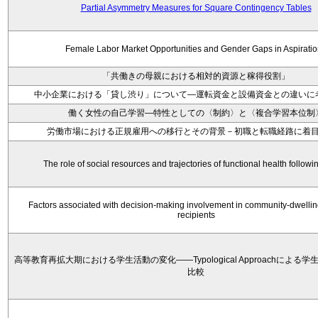
Partial Asymmetry Measures for Square Contingency Tables
Female Labor Market Opportunities and Gender Gaps in Aspirati
「共働きの母親における相対的資源と稼得役割」
中小企業における「貸し渋り」について―運転資金と設備資金との違いに
働く女性の自己学習―特性としての〈制約〉と〈複合学習本位制
労働市場における正規雇用への移行とその背景－初職と転職経路に着
The role of social resources and trajectories of functional health followi
Factors associated with decision‐making involvement in community‐dwellin
recipients
高等教育再拡大期における学生活動の変化——Typological Approachによる
比較