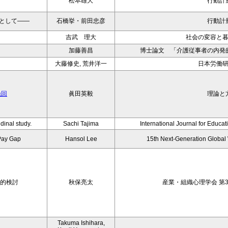
松本雄大
行動計
として——
石橋挙・前田忠彦
行動計
吉武 理大
社会の変容と
加藤善昌
博士論文 「介護従事者の内発
大藤修史, 荒井洋一
日本労働
挽回
眞田英毅
理論と
dinal study.
Sachi Tajima
International Journal for Educa
Pay Gap
Hansol Lee
15th Next-Generation Globa
索的検討
秋保亮太
産業・組織心理学会 第3
Takuma Ishihara,