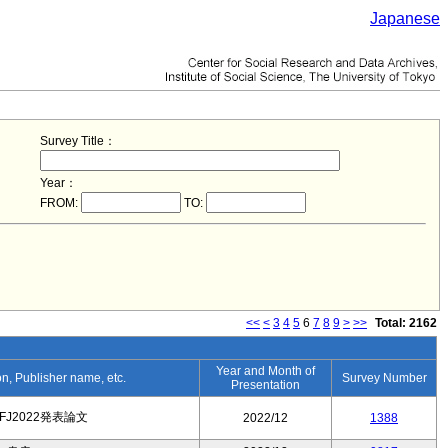
Japanese
Survey Title：
Year：
FROM:
TO:
<<
<
3
4
5
6
7
8
9
>
>>
Total: 2162
Year and Month of
ion, Publisher name, etc.
Survey Number
Presentation
FJ2022発表論文
2022/12
1388