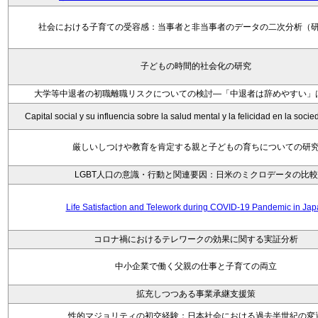
社会における子育ての受容感：当事者と非当事者のデータの二次分析（
子どもの時間的社会化の研究
大学等中退者の初職離職リスクについての検討―「中退者は辞めやすい」
Capital social y su influencia sobre la salud mental y la felicidad en la soc
厳しいしつけや教育を肯定する親と子どもの育ちについての研
LGBT人口の意識・行動と関連要因：日米のミクロデータの比較
Life Satisfaction and Telework during COVID-19 Pandemic in Ja
コロナ禍におけるテレワークの効果に関する実証分析
中小企業で働く父親の仕事と子育ての両立
拡充しつつある事業承継支援策
性的マジョリティの初交経験：日本社会における過去半世紀の変