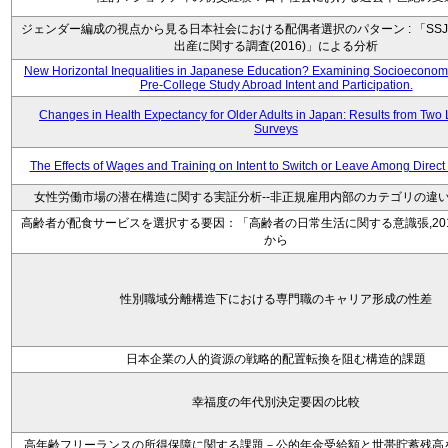
ジェンダー編成の視点から見る日本社会における配偶者選択のパターン : 「SSJ
出産に関する調査(2016)」による分析
New Horizontal Inequalities in Japanese Education? Examining Socioeconomic
Pre-College Study Abroad Intent and Participation.
Changes in Health Expectancy for Older Adults in Japan: Results from Two 
Surveys
The Effects of Wages and Training on Intent to Switch or Leave Among Direc
女性労働市場の潜在構造に関する実証分析--非正規雇用内部のカテゴリの違い
高齢者が配食サービスを選択する要因：「高齢者の日常生活に関する意識張,20
から
性別職域分離構造下における専門職のキャリア形成の性差
日本企業の人的資源の戦略的配置転換を阻む構造的課題
幸福度の年代別決定要因の比較
高年齢フリーランスの所得保障に関する課題－公的年金受給額と世帯貯蓄残高