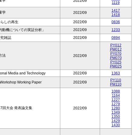
量学
2022/09
1119
1417
量学
2022/09
1418
暮らしの再生
2022/09
0836
的動機についての実証分析」
2022/09
1233
研究雑誌
2022/09
0894
PY012
PM012
PY070
方法
2022/09
PM070
PY025
PM025
tional Media and Technology
2022/09
1363
PY110
l Workshop Working Paper
2022/09
PM110
1088
1164
1227
1279
7回大会 発表論文集
2022/09
1280
1349
1350
1429
1430