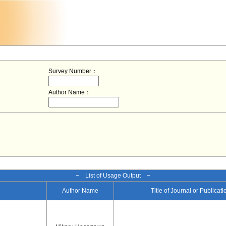
Survey Number：
Author Name：
− List of Usage Output −
Author Name
Title of Journal or Publicat