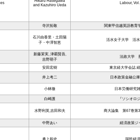
Hikaru Hasegawa
ies
Labour, Vol
and Kazuhiro Ueda
寺沢拓敬
関東甲信越英語教育学会学
石川由香里・土田陽
活水女子大学 活水
子・中澤智恵
新藤茉実, 津覇賢吾,
法政大学 
吉野萌子
安田宏樹
東京経大学会誌 経済
井上考二
日本政策金融公庫
小林徹
日本労働研究雑誌,
白崎護
『ソシオロジ
水野利英,吉田和夫
商大論集 第67巻第3
中野あい
経済政策ジ
勇上和史
国民経