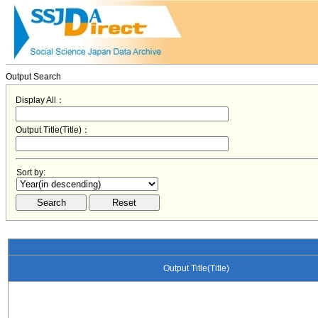
Output Search
Display All：
Output Title(Title)：
Sort by:
Output Title(Title)