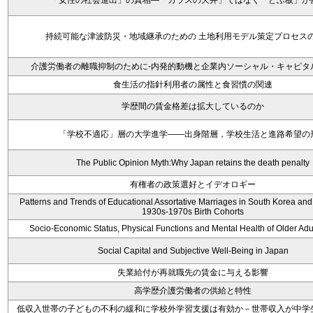
「女性の社会進出」の真相―「ガラスの天井」ではなく「どぶ板」が
持続可能な津波防災・地域継承のための 土地利用モデル策定プロセ
介護労働者の離職抑制のために-内発的動機と企業内ソーシャル・キャピタ
食生活の指針利用者の属性と食習慣の関連
学歴間の賃金格差は拡大しているのか
「学校不適応」層の大学進学――出身階層，学校生活と進路希望の
The Public Opinion Myth:Why Japan retains the death penalty
有権者の政策選好とイデオロギー
Patterns and Trends of Educational Assortative Marriages in South Korea a
1930s-1970s Birth Cohorts
Socio-Economic Status, Physical Functions and Mental Health of Older Adu
Social Capital and Subjective Well-Being in Japan
失業給付が再就職先の賃金に与える影響
高学歴介護労働者の供給と特性
低収入世帯の子どもの不利の緩和に学校外学習支援は有効か－世帯収入が中学