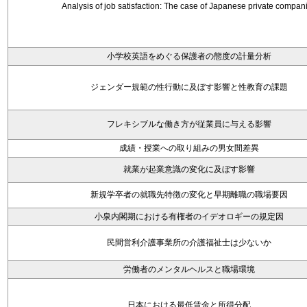
Analysis of job satisfaction: The case of Japanese private compan
小学校英語をめぐる保護者の態度の計量分析
ジェンダー規範の性行動に及ぼす影響と性教育の課題
フレキシブルな働き方が従業員に与える影響
成績・授業への取り組みの男女間差異
就業が起業意識の変化に及ぼす影響
新規学卒者の就職先特徴の変化と早期離職の職場要因
小泉内閣期における有権者のイデオロギーの規定因
民間営利介護事業所の介護福祉士は少ないか
労働者のメンタルヘルスと職場環境
日本における最低賃金と所得分配