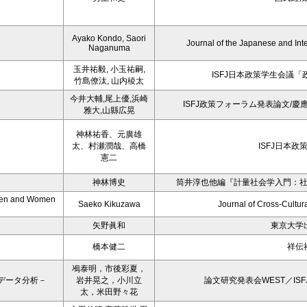
Ayako Kondo, Saori
Journal of the Japanese and Int
Naganuma
玉井祐毅, 小玉祐嗣,
ISFJ日本政策学生会議「
竹島僚汰, 山内稜太
今井大輔,尾上優,浜崎
ISFJ政策フォーラム発表論文/
雅大,山縣広晃
神林祐香、元廣雄
太、村瀬潤哉、高橋
ISFJ日本政
憲二
神林博史
筒井淳也他編『計量社会学入門：
 Men and Women
Saeko Kikuzawa
Journal of Cross-Cultur
矢野眞和
東京大学
橋本健二
祥伝
鳰泰明，市後彩夏，
データ分析－
岩井晃之，小川立
論文研究発表会WEST／ISF
太，米田野々花