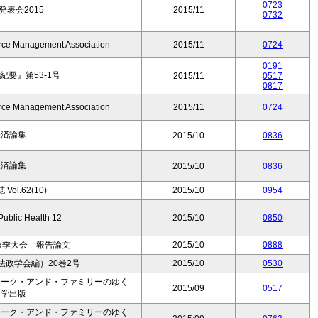
0723
発表会2015
2015/11
0732
urce Management Association
2015/11
0724
0191
要』第53-1号
2015/11
0517
0817
urce Management Association
2015/11
0724
経済論集
2015/10
0836
経済論集
2015/10
0836
ol.62(10)
2015/10
0954
 Public Health 12
2015/10
0850
秋季大会 報告論文
2015/10
0888
政学会編）20巻2号
2015/10
0530
ワーク・アンド・ファミリーのゆく
2015/09
0517
大学出版
ワーク・アンド・ファミリーのゆく