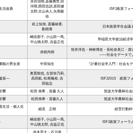
永田信晴,斎藤雅世,田
河萌,西田忠訓,原田健
生活改善
ISFJ政策フォ
太郎,古山央人,矢島駿
佑
岩上知加, 斎藤綾香,
日本政策学生会議 
劉雨青
嶋佳那子, 小山田一馬,
早稲田大学政治経済
中山慎太郎, 吉益正也
筒井淳也・神林博史・長松奈美江・渡
赤枝尚樹
――社会をデータで
康観の男女差
中田知生
『計量社会学入門：社会を
奥貫順也, 古賀弥乃莉,
援策―
高田航, 松尾颯裕, 吉
ISFJ2015 政策
田聡志
影響
松田 侑希，首藤 久人
筑波大学農林社会経
影響
松田侑希・首藤久人
筑波大学農林社会経
庭生活・個人生
細見 正樹
経営行動科学
嶋佳那子, 小山田一馬,
―
ISFJ政策フォーラ
中山慎太郎, 吉益正也
赤木亮太・石川恭