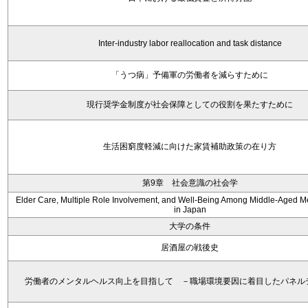
Inter-industry labor reallocation and task distance
「うつ病」予備軍の労働者を減らすために
現行奨学金制度が社会保障としての役割を果たすために
生活困窮度軽減に向けた家賃補助政策の在り方
第9章 社会意識の社会学
Elder Care, Multiple Role Involvement, and Well-Being Among Middle-Aged
in Japan
大学の条件
居酒屋の戦後史
労働者のメンタルヘルス向上を目指して －職場環境要因に着目したパネル