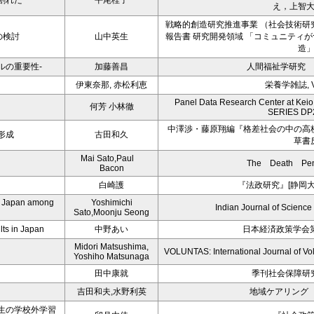
割れた
平尾桂子
え，上智
戦略的創造研究推進事業 （社会技術研
スの検討
山中英生
報告書 研究開発領域 「コミュニティ
造
ルの重要性-
加藤善昌
人間福祉学研究 
伊東奈那, 赤松利恵
栄養学雑誌, Vol
Panel Data Research Center at Ke
何芳 小林徹
SERIES DP
中澤渉・藤原翔編『格差社会の中の高
形成
古田和久
草書
Mai Sato,Paul
The Death Pena
Bacon
白崎護
『法政研究』[静岡
nd Japan among
Yoshimichi
Indian Journal of Science
Sato,Moonju Seong
lts in Japan
中野あい
日本経済政策学会第
Midori Matsushima,
VOLUNTAS: International Journal of Vol
Yoshiho Matsunaga
田中康就
季刊社会保障研
吉田和夫,水野利英
地域ケアリング V
生の学校外学習