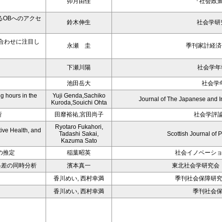
卯月由佳
『社会政策』
OBへのアクセ
鈴木伸生
社会学研究
合わせに注目し
永瀬 圭
季刊家計経済研
下瀬川陽
社会学年報
池田岳大
社会学
g hours in the
Yuji Genda,Sachiko
Journal of The Japanese and I
Kuroda,Souichi Ohta
析
田靡裕祐,宮田尚子
社会学評論 
Ryotaro Fukahori,
ive Health, and
Tadashi Sakai,
Scottish Journal of 
Kazuma Sato
得の推定
稲葉昭英
社会イノベーション研
格差の同時分析
濱本真一
東北社会学研究会
香川めい, 西村幸満
季刊社会保障研究, Vo
香川めい, 西村幸満
季刊社会