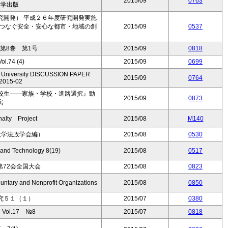
2015/09
0763
大学出版
究開発） 平成２６年度研究開発実施
がつなぐ安全・安心な都市・地域の創
2015/09
0537
」
第8巻 第1号
2015/09
0818
.74 (4)
2015/09
0699
io University DISCUSSION PAPER
2015/09
0764
2015-02
校生――家族・学校・進路選択』勁
2015/09
0873
房
lty Project
2015/08
M140
大学法政学会編）
2015/08
0530
 and Technology 8(19)
2015/08
0517
72会全国大会
2015/08
0823
untary and Nonprofit Organizations
2015/08
0850
究５１（１）
2015/07
0380
ol.17 №8
2015/07
0818