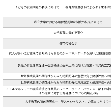
子どもの貧困問題の解決に向けて 養育費制度改革による母子世帯の
私立大学における給付型奨学金制度の拡充に向けて
大学教育の質的充実化
都市の社会学
友人が多いほど健康であり続けられるのか－パネルデータを用いた主観的健
男性の育児休業促進―合計特殊出生率上昇に向けた就業・育児両立支
世帯構成員間の関係性からみた時間配分の意思決定と健康評価への
世帯構成員間の関係性からみた時間配分の意思決定と健康評価への
ミドルマネジャーの職場環境と従業員のワーク・ライフ・バランス―部下の家
活の充実に対する寛容度についての実証分析
大学教育の質的充実化―「準スペシャリスト」の輩出に向けて