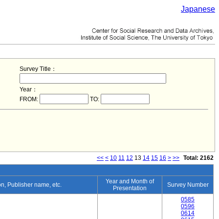
Japanese
Survey Title：
Year：
FROM:
TO:
<<
<
10
11
12
13
14
15
16
>
>>
Total: 2162
Year and Month of
ion, Publisher name, etc.
Survey Number
Presentation
0585
0596
0614