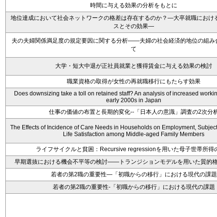
時間に与える効果の分析をもとに
地位達成において社会ネットワークの格差は存在するのか？―大卒就職における
スとその効果―
夫の夫婦関係満足度の規定要因に関する分析――夫婦の社会経済的地位の組み
て
大学・短大中退が正社員就業と獲得賃金に与える効果の検討
職業資格の取得が女性の再就職移行にもたらす効果
Does downsizing take a toll on retained staff? An analysis of increased workin
early 2000s in Japan
仕事の価値の布置と長期的変化--「日本人の意識」調査の2次分
The Effects of Incidence of Care Needs in Households on Employment, Subject
Life Satisfaction among Middle-aged Family Members
ライフサイクルと貧困：Recursive regressionを用いた母子世帯所
早期選抜における機会不平等の検討――トランジションモデルを用いた質的
若者の第2職の重要性―「初職からの移行」における現代の課題
若者の第2職の重要性-「初職からの移行」における現代の課題