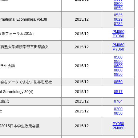
0800
0850
0535
ernational Economies, vol.38
2015/12
0629
0782
PM060
政策フォーラム2015」
2015/12
PY060
PM060
慶應義塾大学経済学部三田祭論文
2015/12
PY060
0500
0550
策学生会議
2015/12
0600
0800
0850
社会をデータでよむ』世界思想社
2015/12
0850
al Gerontology 30(4)
2015/12
0517
出版会
2015/12
0764
0200
社
2015/12
0850
PY050
J2015日本学生政策会議
2015/12
PM060