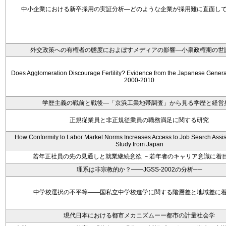
中小企業における新卒採用の実証分析―どのような企業が採用難に直面し
外交政策への有権者の態度におよぼすメディアの影響―小泉政権期の世
Does Agglomeration Discourage Fertility? Evidence from the Japanese Genera
2000-2010
学歴主義の戦前と戦後―「京浜工業地帯調査」から見る学歴と経営
正規従業員と非正規従業員の職務満足に関する研究
How Conformity to Labor Market Norms Increases Access to Job Search Assi
Study from Japan
若年正社員の先の見通しと就業継続意欲 －若年者のキャリア意識に着
理系は非宗教的か？━━JGSS-2002の分析──
中学校選択の不平等――国私立中学校進学に関する階層差と地域差に
現代日本における都市メカニズムーー都市の計量社会学