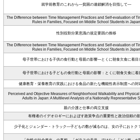
就学前教育のこれから―貧困の連鎖解消を目指して―
The Difference between Time Management Practices and Self-evaluation of T
Rules in Families, Focused on Middle School Students in Japa
性別役割分業意識の規定要因の推移
The Difference between Time Management Practices and Self-evaluation of T
Rules in Families, Focused on Middle School Students in Japa
母子世帯における子供の食行動と母親の影響―とくに朝食欠食に着目
母子世帯における子どもの食行動と母親の影響：とくに朝食欠食に着
健康教育・栄養教育の実践における食品の新たな機能性表示制度への対
Perceived and Objective Measures of Neighborhood Walkability and Physical 
Adults in Japan: A Multilevel Analysis of a Nationally Representative
親の介護と仕事の両立支援
有権者のイデオロギーにおよぼす政策争点の重要性と政治信頼の
少子化とジェンダー・トラック―子どもの数が減るのは、女の子におトク