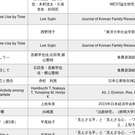
也・木村洸太・久保
WEST論文研究
杏奈・杉田匠
ime Use by Time
Lee Sujin
Journal of Korean Family Reso
n
西野理子
『東洋大学社会学部紀
ime Use by Time
Lee Sujin
Journal of Korean Family Reso
n
吾郷早也佳,石田章,横
して―
食農資源
山繁樹
石田章・吾郷早也
目して
食農資源
佳・横山繁樹
応と懸念
赤松 利恵
日本公衆衛生雑誌 V
Hanibuchi T, Nakaya
Activity among
T, Yonejima M, Honjo
Int. J. Environ. Res.
 Sample
K
上枝朱美
2015年日本経済学会
影響
白崎護
『法政研究』（静岡大学法
「見えざる手」と「見えざる心」－
？（第5章）
平尾桂子
え，上智
「見えざる手」と「見えざる心」－