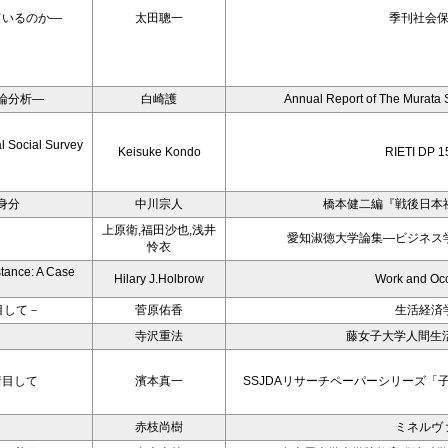
ているのか―
太田聰一
季刊社会
論分析―
白崎護
Annual Report of The Murata
l Social Survey
Keisuke Kondo
RIETI DP 1
身分
中川宗人
橋本健二編『戦後日本
上原衛,福田沙也,浅井
愛知淑徳大学論集―ビジネス
怜衣
stance: A Case
Hilary J.Holbrow
Work and Oc
目して－
菅原佑香
生活経済
寺沢重法
藤女子大学人間生活
着目して
濱本真一
SSJDAリサーチペーパーシリーズ「
赤枝尚樹
ミネルヴ