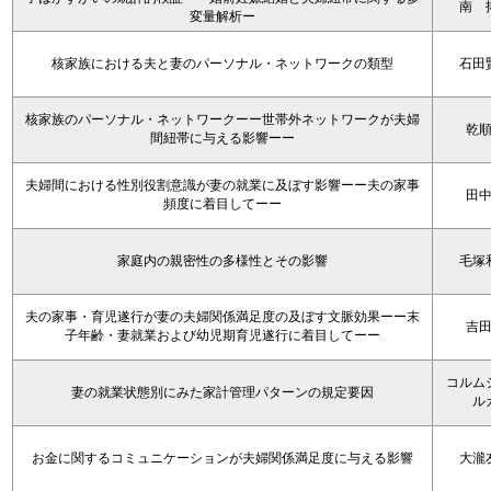
南 
変量解析ー
核家族における夫と妻のパーソナル・ネットワークの類型
石田
核家族のパーソナル・ネットワークーー世帯外ネットワークが夫婦
乾
間紐帯に与える影響ーー
夫婦間における性別役割意識が妻の就業に及ぼす影響ーー夫の家事
田
頻度に着目してーー
家庭内の親密性の多様性とその影響
毛塚
夫の家事・育児遂行が妻の夫婦関係満足度の及ぼす文脈効果ーー末
吉
子年齢・妻就業および幼児期育児遂行に着目してーー
コルム
妻の就業状態別にみた家計管理パターンの規定要因
ル
お金に関するコミュニケーションが夫婦関係満足度に与える影響
大瀧