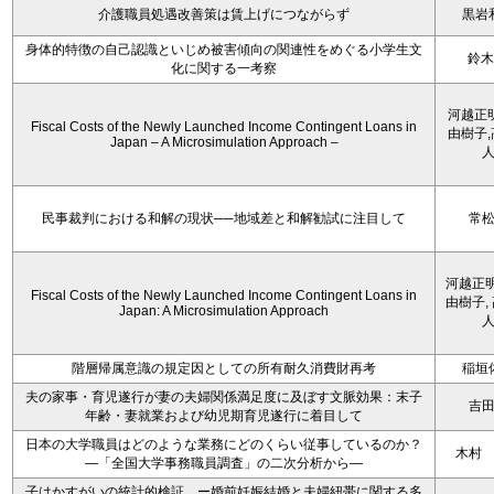
介護職員処遇改善策は賃上げにつながらず
黒岩
身体的特徴の自己認識といじめ被害傾向の関連性をめぐる小学生文
鈴木
化に関する一考察
河越正
Fiscal Costs of the Newly Launched Income Contingent Loans in
由樹子
Japan – A Microsimulation Approach –
民事裁判における和解の現状──地域差と和解勧試に注目して
常
河越正明
Fiscal Costs of the Newly Launched Income Contingent Loans in
由樹子,
Japan: A Microsimulation Approach
階層帰属意識の規定因としての所有耐久消費財再考
稲垣
夫の家事・育児遂行が妻の夫婦関係満足度に及ぼす文脈効果：末子
吉
年齢・妻就業および幼児期育児遂行に着目して
日本の大学職員はどのような業務にどのくらい従事しているのか？
木村
―「全国大学事務職員調査」の二次分析から―
子はかすがいの統計的検証 ー婚前妊娠結婚と夫婦紐帯に関する多