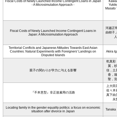
Fiscal Costs of Newly Launched Income Contingent Loans in Japan
Kawa
- A Microsimulation Approach -
Yukiko
Masato 
河越正明
Fiscal Costs of Newly Launched Income Contingent Loans in
由樹子,
Japan: A Microsimulation Approach
Territorial Conflicts and Japanese Attitudes Towards East Asian
Countries: Natural Experiments with Foreigners' Landings on
Akira I
Disputed Islands
乾真彩
翼，
親子の関わりが学力に与える影響
佳，土
香，
聖，
上大田
佐々木
『不本意型』非正規雇用の活路
真下由
永
Locating family in the gender equality politics: a focus on economic
Tanaka 
situation after divorce in Japan