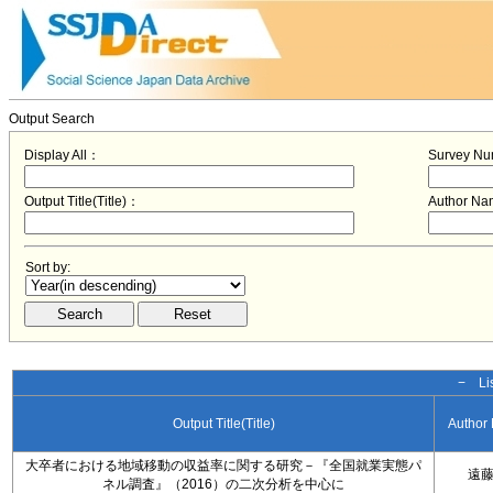
Output Search
Display All：
Survey N
Output Title(Title)：
Author N
Sort by:
− Lis
Output Title(Title)
Author
大卒者における地域移動の収益率に関する研究－『全国就業実態パ
遠
ネル調査』（2016）の二次分析を中心に