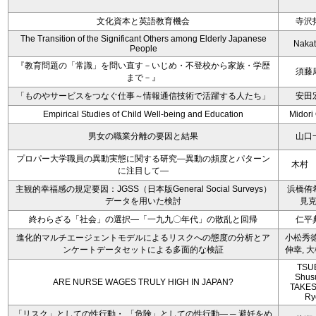
文化資本と英語教育機会
寺沢
The Transition of the Significant Others among Elderly Japanese
Nakat
People
『教育問題の「常識」を問い直す－いじめ・不登校から家族・学歴
須藤
まで－』
「ものやサービスをつなぐ仕事～情報通信技術で活躍する人たち」
安田
Empirical Studies of Child Well-being and Education
Midori
男女の職業分離の要因と結果
山口
プロパー大学職員の異動実態に関する研究―異動の頻度とパターン
木村
に注目して―
主観的幸福感の規定要因：JGSS（日本版General Social Surveys）
浜橋侑
データを用いた検討
見
終わらざる「社会」の選択―「一九九〇年代」の散乱と回帰
仁平
進化的マルチエージェントモデルによるリスクへの態度の分析とア
小松秀徳
ンケートデータセットによる多面的な検証
伸幸, 
TSU
Shus
ARE NURSE WAGES TRULY HIGH IN JAPAN?
TAKES
Ry
「リスク」としての性行動・ 「危険」としての性行動― ─ 避妊をめ