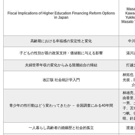
Masa
Fiscal Implications of Higher Education Financing Reform Options
Kawa
in Japan
Yukiko
Masato 
高齢期における幸福感の安定性と変化
中
子どもの性別が親の政策支持・価値観に与える影響
湯川
夫婦世帯年収の変化からみる階層結合の帰結
打越
林拓也
改訂版 社会統計学入門
光規，
林雄亮
由香里
一男、
青少年の性行動はどう変わってきたか － 全国調査にみる40年間
子、苫
つ帆、
咲、針
一人暮らし高齢者の婚姻歴と社会的孤立
渡邉