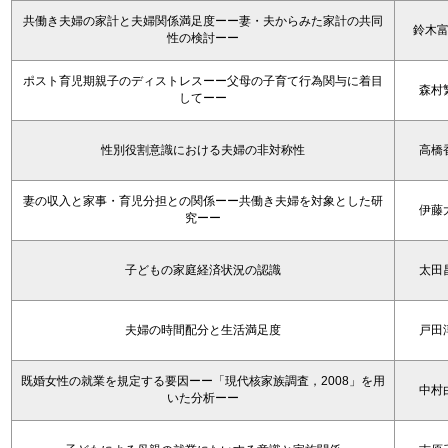
共働き夫婦の家計と夫婦関係満足度ーー妻・夫からみた家計の共同
鈴木
性の検討ーー
ポスト育児期親子のディストレスーー父母の子育て行為関与に着目
森村
してーー
性別役割意識における夫婦の非対称性
高橋
妻の収入と家事・育児分担との関係ーー共働き夫婦を対象とした研
伊藤
究ーー
子どもの家庭経済状況の認識
太田
夫婦の時間配分と生活満足度
戸田
既婚女性の就業を規定する要因ーー「現代核家族調査，2008」を用
中村
いた分析ーー