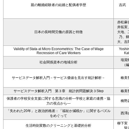
親の離婚経験者の結婚と配偶者学歴
吉武
赤松麻
井拓実
日本の長時間労働の原因と特徴
大地、
乃、
大、吉
Validity of Stata at Micro Econometrics: The Case of Wage
Yoshi
Recression of Care Workers
Ka
埴淵
社会関係資本の地域分析
（
サービスデータ解析入門－サービス価値を見出す統計解析－
椿美
サービスデータ解析入門 第３章 統計的問題解決３Step
椿美
保護者の学校安全支援に関する意識の分析―学校と家庭の連携・協
橋野
力の視点から―
「失われた20年」と政治的格差：「福祉か減税か」に関するパズル
西澤
をめぐって
柳下実
生活時刻変数のクリーニングと基礎的分析
賢