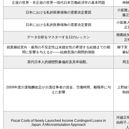
正規の世界・非正規の世界―現代日本労働経済学の基本問題
神
小坂雅
日本における私的医療保険の需要決定要因
藤
小坂雅人
日本における私的医療保険の需要決定要因
正
畑農鋭矢
データ分析をマスターする12のレッスン
正
就業継続意向・雇用の不安定性は未婚女性の希望する結婚までの期
柳下実
間に影響を与えるか――結婚意識の期間的側面
麻
當代日本人的婚戀對象偏好及其幸福觀。
周
2009年度介護報酬改定が介護従事者の賃金、労働時間、離職率に与
上野綾
えた影響
秋
河越正明
Fiscal Costs of Newly Launched Income Contingent Loans in
由樹子,
Japan: A Microsimulation Approach