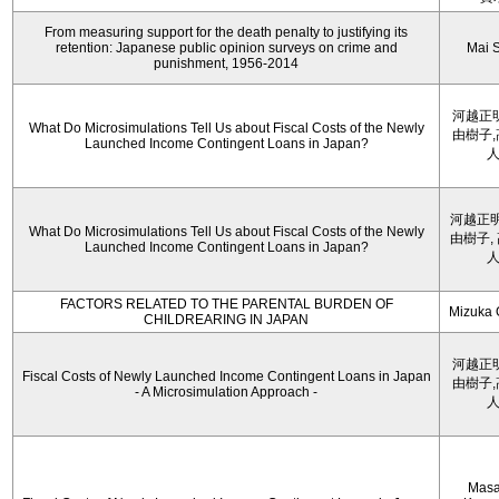
From measuring support for the death penalty to justifying its
retention: Japanese public opinion surveys on crime and
Mai 
punishment, 1956-2014
河越正
What Do Microsimulations Tell Us about Fiscal Costs of the Newly
由樹子
Launched Income Contingent Loans in Japan?
河越正明
What Do Microsimulations Tell Us about Fiscal Costs of the Newly
由樹子,
Launched Income Contingent Loans in Japan?
FACTORS RELATED TO THE PARENTAL BURDEN OF
Mizuka 
CHILDREARING IN JAPAN
河越正
Fiscal Costs of Newly Launched Income Contingent Loans in Japan
由樹子
- A Microsimulation Approach -
Masa