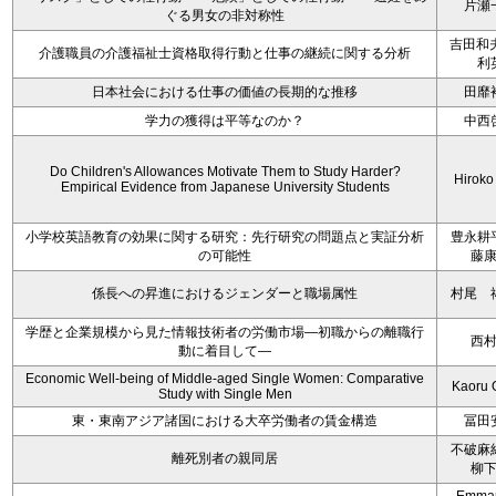
片瀬
ぐる男女の非対称性
吉田和
介護職員の介護福祉士資格取得行動と仕事の継続に関する分析
利
日本社会における仕事の価値の長期的な推移
田靡
学力の獲得は平等なのか？
中西
Do Children's Allowances Motivate Them to Study Harder?
Hiroko
Empirical Evidence from Japanese University Students
小学校英語教育の効果に関する研究：先行研究の問題点と実証分析
豊永耕
の可能性
藤
係長への昇進におけるジェンダーと職場属性
村尾 
学歴と企業規模から見た情報技術者の労働市場―初職からの離職行
西
動に着目して―
Economic Well-being of Middle-aged Single Women: Comparative
Kaoru 
Study with Single Men
東・東南アジア諸国における大卒労働者の賃金構造
冨田
不破麻
離死別者の親同居
柳