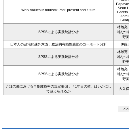
Emman
Papavas
Sean L
Work values in tourism: Past, present and future
Gareth
Anth
Geor
林雄亮
SPSSによる実践統計分析
地なつ
野
日本人の政治的疎外意識：政治的有効性感覚のコーホート分析
伊藤
林雄亮
SPSSによる実践統計分析
地なつ
野
林雄亮
SPSSによる実践統計分析
地なつ
野
介護労働における早期離職率の規定要因：「1年目の壁」はいかにし
大久
て超えられるか