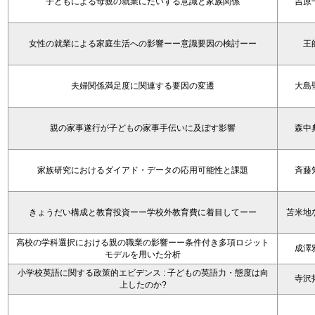
子どもによる母親の就業にたいする意識と家族関係
吉原
女性の就業による家庭生活への影響ーー意識要因の検討ーー
王
夫婦関係満足度に関連する要因の変遷
大島
親の家事遂行が子どもの家事手伝いに及ぼす影響
森中
家族研究におけるダイアド・データの応用可能性と課題
斉藤
きょうだい構成と教育投資ーー学校外教育費に着目してーー
苫米地
高校の学科選択における親の職業の影響ーー条件付き多項ロジット
成澤
モデルを用いた分析
小学校英語に関する政策的エビデンス : 子どもの英語力・態度は向
寺沢
上したのか?