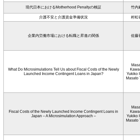
現代日本におけるMotherhood Penaltyの検証
竹内
介護不安と介護資金準備状況
村松
企業内労働市場における転職と昇進の関係
佐藤
Masa
What Do Microsimulations Tell Us about Fiscal Costs of the Newly
Kawa
Launched Income Contingent Loans in Japan?
Yukiko 
Masato 
Masa
Fiscal Costs of the Newly Launched Income Contingent Loans in
Kawa
Japan – A Microsimulation Approach –
Yukiko 
Masato 