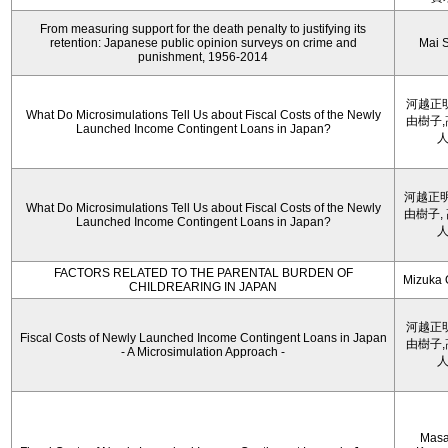
From measuring support for the death penalty to justifying its
retention: Japanese public opinion surveys on crime and
Mai 
punishment, 1956-2014
河越正
What Do Microsimulations Tell Us about Fiscal Costs of the Newly
由樹子
Launched Income Contingent Loans in Japan?
河越正明
What Do Microsimulations Tell Us about Fiscal Costs of the Newly
由樹子,
Launched Income Contingent Loans in Japan?
FACTORS RELATED TO THE PARENTAL BURDEN OF
Mizuka 
CHILDREARING IN JAPAN
河越正
Fiscal Costs of Newly Launched Income Contingent Loans in Japan
由樹子
- A Microsimulation Approach -
Masa