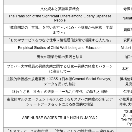
文化資本と英語教育機会
寺沢
The Transition of the Significant Others among Elderly Japanese
Nakat
People
『教育問題の「常識」を問い直す－いじめ・不登校から家族・学歴
須藤
まで－』
「ものやサービスをつなぐ仕事～情報通信技術で活躍する人たち」
安田
Empirical Studies of Child Well-being and Education
Midori
男女の職業分離の要因と結果
山口
プロパー大学職員の異動実態に関する研究―異動の頻度とパターン
木村
に注目して―
主観的幸福感の規定要因：JGSS（日本版General Social Surveys）
浜橋侑
データを用いた検討
見
終わらざる「社会」の選択―「一九九〇年代」の散乱と回帰
仁平
進化的マルチエージェントモデルによるリスクへの態度の分析とア
小松秀徳
ンケートデータセットによる多面的な検証
伸幸, 
TSU
Shus
ARE NURSE WAGES TRULY HIGH IN JAPAN?
TAKES
Ry
「リスク」としての性行動・ 「危険」としての性行動― ─ 避妊をめ