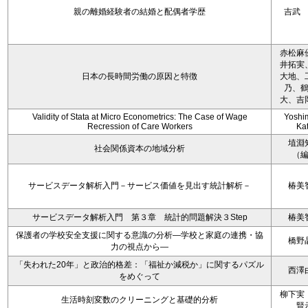
親の離婚経験者の結婚と配偶者学歴
吉武
赤松麻
井拓実
日本の長時間労働の原因と特徴
大地、
乃、
大、吉
Validity of Stata at Micro Econometrics: The Case of Wage
Yoshi
Recression of Care Workers
Ka
埴淵
社会関係資本の地域分析
（
サービスデータ解析入門－サービス価値を見出す統計解析－
椿美
サービスデータ解析入門 第３章 統計的問題解決３Step
椿美
保護者の学校安全支援に関する意識の分析―学校と家庭の連携・協
橋野
力の視点から―
「失われた20年」と政治的格差：「福祉か減税か」に関するパズル
西澤
をめぐって
柳下実
生活時刻変数のクリーニングと基礎的分析
賢