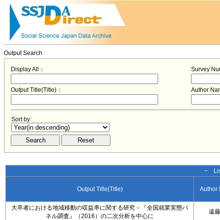
Output Search
Display All：
Survey N
Output Title(Title)：
Author N
Sort by:
− Lis
Output Title(Title)
Author
大卒者における地域移動の収益率に関する研究－『全国就業実態パ
遠
ネル調査』（2016）の二次分析を中心に