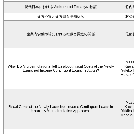
現代日本におけるMotherhood Penaltyの検証
竹内
介護不安と介護資金準備状況
村松
企業内労働市場における転職と昇進の関係
佐藤
Masa
What Do Microsimulations Tell Us about Fiscal Costs of the Newly
Kawa
Launched Income Contingent Loans in Japan?
Yukiko 
Masato 
Masa
Fiscal Costs of the Newly Launched Income Contingent Loans in
Kawa
Japan – A Microsimulation Approach –
Yukiko 
Masato 