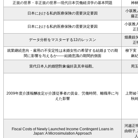
正規の世界・非正規の世界―現代日本労働経済学の基本問題
神
小坂雅
日本における私的医療保険の需要決定要因
藤
小坂雅人
日本における私的医療保険の需要決定要因
正
畑農鋭矢
データ分析をマスターする12のレッスン
正
就業継続意向・雇用の不安定性は未婚女性の希望する結婚までの期
柳下実
間に影響を与えるか――結婚意識の期間的側面
麻
當代日本人的婚戀對象偏好及其幸福觀。
周
2009年度介護報酬改定が介護従事者の賃金、労働時間、離職率に与
上野綾
えた影響
秋
河越正明
Fiscal Costs of Newly Launched Income Contingent Loans in
由樹子,
Japan: A Microsimulation Approach