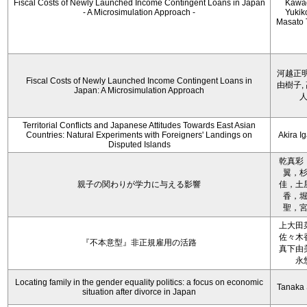
Fiscal Costs of Newly Launched Income Contingent Loans in Japan
Kawa
- A Microsimulation Approach -
Yukiko
Masato 
河越正明
Fiscal Costs of Newly Launched Income Contingent Loans in
由樹子,
Japan: A Microsimulation Approach
Territorial Conflicts and Japanese Attitudes Towards East Asian
Countries: Natural Experiments with Foreigners' Landings on
Akira I
Disputed Islands
乾真彩
翼，
親子の関わりが学力に与える影響
佳，土
香，
聖，
上大田
佐々木
『不本意型』非正規雇用の活路
真下由
永
Locating family in the gender equality politics: a focus on economic
Tanaka 
situation after divorce in Japan