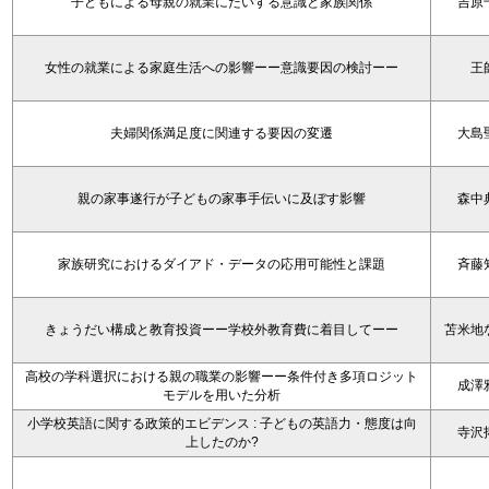
子どもによる母親の就業にたいする意識と家族関係
吉原
女性の就業による家庭生活への影響ーー意識要因の検討ーー
王
夫婦関係満足度に関連する要因の変遷
大島
親の家事遂行が子どもの家事手伝いに及ぼす影響
森中
家族研究におけるダイアド・データの応用可能性と課題
斉藤
きょうだい構成と教育投資ーー学校外教育費に着目してーー
苫米地
高校の学科選択における親の職業の影響ーー条件付き多項ロジット
成澤
モデルを用いた分析
小学校英語に関する政策的エビデンス : 子どもの英語力・態度は向
寺沢
上したのか?