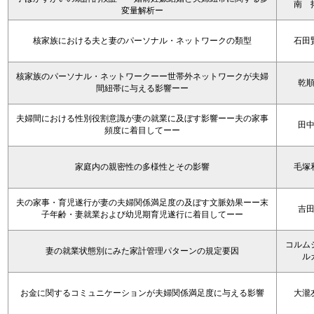
南 
変量解析ー
核家族における夫と妻のパーソナル・ネットワークの類型
石田
核家族のパーソナル・ネットワークーー世帯外ネットワークが夫婦
乾
間紐帯に与える影響ーー
夫婦間における性別役割意識が妻の就業に及ぼす影響ーー夫の家事
田
頻度に着目してーー
家庭内の親密性の多様性とその影響
毛塚
夫の家事・育児遂行が妻の夫婦関係満足度の及ぼす文脈効果ーー末
吉
子年齢・妻就業および幼児期育児遂行に着目してーー
コルム
妻の就業状態別にみた家計管理パターンの規定要因
ル
お金に関するコミュニケーションが夫婦関係満足度に与える影響
大瀧