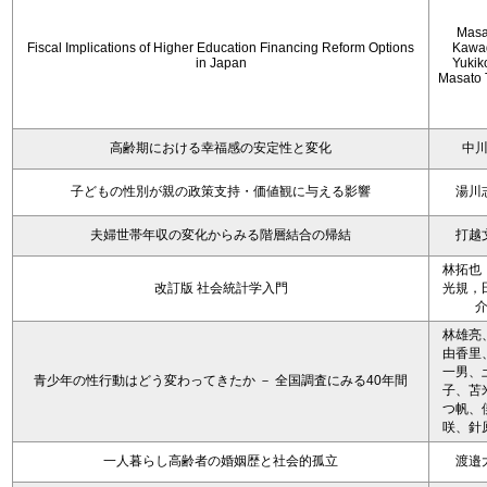
Masa
Fiscal Implications of Higher Education Financing Reform Options
Kawa
in Japan
Yukiko
Masato 
高齢期における幸福感の安定性と変化
中
子どもの性別が親の政策支持・価値観に与える影響
湯川
夫婦世帯年収の変化からみる階層結合の帰結
打越
林拓也
改訂版 社会統計学入門
光規，
林雄亮
由香里
一男、
青少年の性行動はどう変わってきたか － 全国調査にみる40年間
子、苫
つ帆、
咲、針
一人暮らし高齢者の婚姻歴と社会的孤立
渡邉