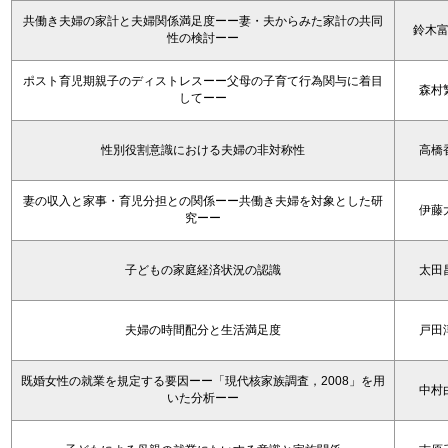
共働き夫婦の家計と夫婦関係満足度ーー妻・夫からみた家計の共同
鈴木
性の検討ーー
ポスト育児期親子のディストレスーー父母の子育て行為関与に着目
森村
してーー
性別役割意識における夫婦の非対称性
高橋
妻の収入と家事・育児分担との関係ーー共働き夫婦を対象とした研
伊藤
究ーー
子どもの家庭経済状況の認識
太田
夫婦の時間配分と生活満足度
戸田
既婚女性の就業を規定する要因ーー「現代核家族調査，2008」を用
中村
いた分析ーー