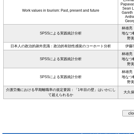
Emman
Papavas
Sean L
Work values in tourism: Past, present and future
Gareth
Anth
Geor
林雄亮
SPSSによる実践統計分析
地なつ
野
日本人の政治的疎外意識：政治的有効性感覚のコーホート分析
伊藤
林雄亮
SPSSによる実践統計分析
地なつ
野
林雄亮
SPSSによる実践統計分析
地なつ
野
介護労働における早期離職率の規定要因：「1年目の壁」はいかにし
大久
て超えられるか