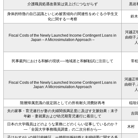
介護職員処遇改善策は賃上げにつながらず
黒岩
身体的特徴の自己認識といじめ被害傾向の関連性をめぐる小学生文
鈴木
化に関する一考察
河越正
Fiscal Costs of the Newly Launched Income Contingent Loans in
由樹子
Japan – A Microsimulation Approach –
民事裁判における和解の現状──地域差と和解勧試に注目して
常
河越正明
Fiscal Costs of the Newly Launched Income Contingent Loans in
由樹子,
Japan: A Microsimulation Approach
階層帰属意識の規定因としての所有耐久消費財再考
稲垣
夫の家事・育児遂行が妻の夫婦関係満足度に及ぼす文脈効果：末子
吉
年齢・妻就業および幼児期育児遂行に着目して
日本の大学職員はどのような業務にどのくらい従事しているのか？
木村
―「全国大学事務職員調査」の二次分析から―
子はかすがいの統計的検証 ー婚前妊娠結婚と夫婦紐帯に関する多