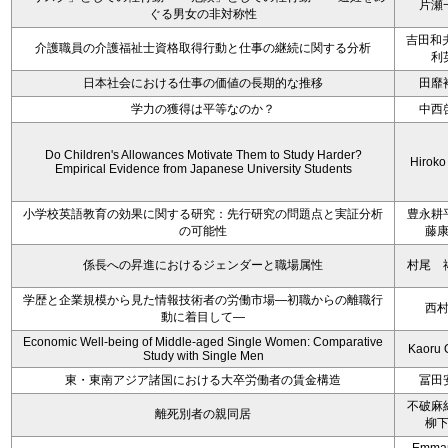
片瀬
ぐる男女の非対称性
吉田和
介護職員の介護福祉士資格取得行動と仕事の継続に関する分析
利
日本社会における仕事の価値の長期的な推移
田靡
学力の獲得は平等なのか？
中西
Do Children's Allowances Motivate Them to Study Harder?
Hiroko
Empirical Evidence from Japanese University Students
小学校英語教育の効果に関する研究：先行研究の問題点と実証分析
豊永耕
の可能性
藤
係長への昇進におけるジェンダーと職場属性
村尾 
学歴と企業規模から見た情報技術者の労働市場―初職からの離職行
西
動に着目して―
Economic Well-being of Middle-aged Single Women: Comparative
Kaoru 
Study with Single Men
東・東南アジア諸国における大卒労働者の賃金構造
冨田
不破麻
離死別者の親同居
柳